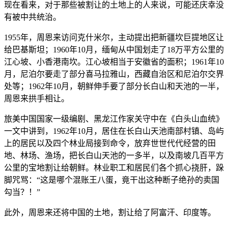
现在看来，对于那些被割让的土地上的人来说，可能还庆幸没
有被中共统治。
1955年，周恩来访问克什米尔，主动提出把新疆坎巨提地区让
给巴基斯坦；1960年10月，缅甸从中国划走了18万平方公里的
江心坡、小香港南坎。江心坡相当于安徽省的面积；1961年10
月，尼泊尔要走了部分喜马拉雅山，西藏自治区和尼泊尔交界
处等；1962年10月，朝鲜伸手要了部分长白山和天池的一半，
周恩来拱手相让。
旅美中国国家一级编剧、黑龙江作家关守中在《白头山血统》
一文中讲到，1962年10月，居住在长白山天池南部村镇、岛屿
上的居民以及四个林业局接到命令，放弃世世代代经营的田
地、林场、渔场，把长白山天池的一多半，以及南坡几百平方
公里的宝地割让给朝鲜。林业职工和居民们各个抓心挠肝，跺
脚咒骂：“这是哪个混账王八蛋，竟干出这种断子绝孙的卖国
勾当？！”
此外，周恩来还将中国的土地，割让给了阿富汗、印度等。