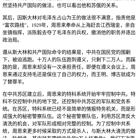
然坚持共产国际的做法，也可以看出他和苏俄的关系。
其后，因斯大林对毛泽东占山为王的做法很不满意，指责他是
“富农路线”，1929年，周恩来奉命从上海赶去江西瑞金，亲自
坐镇指挥，派陈毅去夺了毛泽东的兵权，撤消他的职务并逐出
政治局。
遵从斯大林和共产国际命令的结果是，中共在国民党的围剿
下，被迫逃跑。十万人的队伍跑到遵义，只剩下二万人。而蹊
跷的是，周恩来却没有一次承担责任，即便在遵义会议上，周
恩来通过支持毛还是保住了自己的权力，而王明、博古就成为
了替罪羊。
在中共苏区建立后，周恩来的特科系统开始牢牢控制中共。特
科不仅控制中共的地下党，还控制中共苏区的军队和党务系
统。在苏区，特科系统已经不是简单的情报特务机关，而是形
成强大的秘密警察队伍。这个秘密警察队伍，利用苏区肃反大
清洗的机会，对军队形成相对完整的控制。为了控制中共系
统，周恩来更多时候采取的方式是杀人，与斯大林大清洗的做