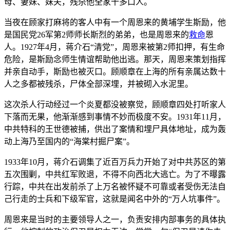
母、妻妹、妹夫，残杀他全家十多口人。
当夜在顾家打麻将的客人中有一个周恩来的黄埔学生斯励，他
是国民党26军第2师师长斯烈的弟弟，也是周恩来的
救命
恩
人。1927年4月，蒋介石“清党”，周恩来被第2师扣押，有生命
危险，是斯励念师生情谊帮助他出逃。那天，周恩来策划指挥
并亲自动手，斯励也被灭口。顾顺章在上海的所有亲属达数十
人之多都被残杀，尸体全部深埋，并被砌入水泥里。
这次杀人行动经过一个炎夏都没被察觉，顾顺章四处打听家人
下落而无果，他渐渐感到事情不妙而极度不安。1931年11月，
中共特科的王世德被捕，供出了案情和埋尸具体地址，成为轰
动上海乃至国内的“海棠村掘尸案”。
1933年10月，蒋介石调集了近百万兵力开始了对中共苏区的第
五次围剿，中共红军败退，不得不向西北大逃亡。为了不曝露
行踪，中共在出发前杀了上万名被怀疑不可靠或者受伤无法自
己行走的士兵和下级军官，这就是闻名中外的“万人坑事件”。
周恩来是当时的主要领导人之一，负责安排内部事务的具体执