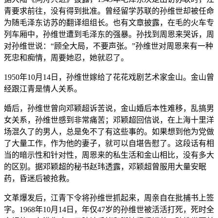
青要求前往，没有得到批准。曾经留学苏联的孙维世却被任命
为随毛泽东访苏的翻译组组长。也有文章披露，在毛的火车专
列车厢中，孙维世遭到毛泽东的强暴。孙找到周恩来哭诉，周
对孙维世说：“顾全大局，不要声张。”孙维世对周恩来有一种
死忠和痴情，周要她忍，她就忍了。
1950年10月14日，孙维世嫁给了花花戏剧艺术家金山。金山曾
经跟江青是情人关系。
婚后，孙维世曾向邓颖超诉苦说，金山婚后本性难移，乱搞男
女关系，孙维世感到非常痛苦；邓颖超回信说，在上海十里洋
场混久了的男人，总是免不了有这些事的。如果想到他为党做
了大量工作，作为他的妻子，就可以自堪告慰了。这段话有相
当的暗示性和针对性，周恩来的私生活和金山相比，没有多大
的区别。据邓颖超的秘书赵玮透露，邓颖超曾服用大量安眠
药，昏迷后被抢救。
文革爆发后，江青下令将孙维世抓起来，周亲自在批捕书上签
字。1968年10月14日，年仅47岁的孙维世被活活打死，死时全