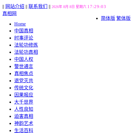
||
网站介绍
||
联系我们
||
17:29:04
2026年 8月 8日 星期六
真相网
简体版
繁体版
Home
中国真相
时事评论
法轮功修炼
法轮功真相
中国人权
警世通言
真相焦点
退党灭共
传统文化
因果报应
大千世界
人性良知
迫害真相
神韵艺术
生活百科