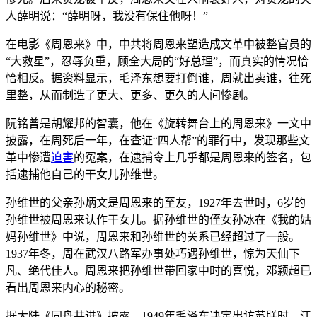
人薛明说：“薛明呀，我没有保住他呀！”
在电影《周恩来》中，中共将周恩来塑造成文革中被整官员的
“大救星”，忍辱负重，顾全大局的“好总理”，而真实的情况恰
恰相反。据资料显示，毛泽东想要打倒谁，周就出卖谁，往死
里整，从而制造了更大、更多、更久的人间惨剧。
阮铭曾是胡耀邦的智囊，他在《旋转舞台上的周恩来》一文中
披露，在周死后一年，在查证“四人帮”的罪行中，发现那些文
革中惨遭
迫害
的冤案，在逮捕令上几乎都是周恩来的签名，包
括逮捕他自己的干女儿孙维世。
孙维世的父亲孙炳文是周恩来的至友，1927年去世时，6岁的
孙维世被周恩来认作干女儿。据孙维世的侄女孙冰在《我的姑
妈孙维世》中说，周恩来和孙维世的关系已经超过了一般。
1937年冬，周在武汉八路军办事处巧遇孙维世，惊为天仙下
凡、绝代佳人。周恩来把孙维世带回家中时的喜悦，邓颖超已
看出周恩来内心的秘密。
据大陆《同舟共进》披露，1949年毛泽东决定出访苏联时，江