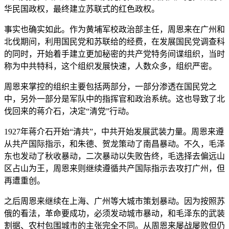
华民国政权，最终建立苏联式的红色政权。
事实也确实如此。作为黄埔军校政治部主任，周恩来在广州和
北伐期间，利用国民党和苏联给的经费，在发展国民党调查科
的同时，开始着手建立更加秘密的共产党特务间谍组织，当时
称为中共特科，这个组织发展快速，人数众多，组织严密。
周恩来掌控的组织主要包括两部分，一部分渗透在国民党之
中，另外一部分是军队中的指挥官和政治系统。这也导致了北
伐回来的蒋介石，决定“清党”行动。
1927年蒋介石开始“清共”，中共开始发展武装力量。周恩来遵
从共产国际指示，和朱德、贺龙策动了南昌暴动。不久，毛泽
东也发动了秋收暴动，二次暴动以失败告终，毛选择去偏远山
区占山为王，周恩来则继续遵循共产国际指示去攻打广州，但
再遭重创。
之后周恩来继续在上海、广州等大城市策划暴动。因为按照苏
俄的看法，革命要成功，必须发动城市暴动，和毛泽东的武装
割据、农村包围城市的主张完全不同。从周恩来屡战屡败但仍