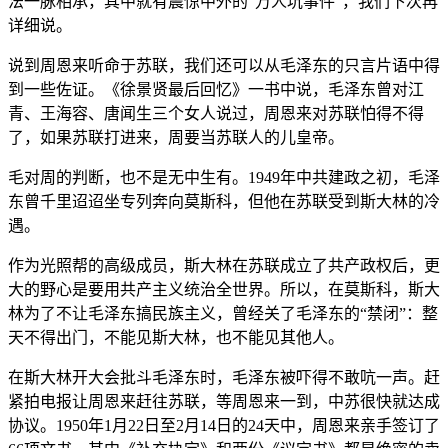
法一脉相承，其中就有震惊中外的“万人坑事件”，我们下次再
详细说。
说到周恩来听命于苏联，我们还可以从毛泽东的只言片语中得
到一些佐证。《徐景贤最后回忆》一书中说，毛泽东曾对江
青、王海容、唐闻生三个女人说过，周恩来对苏联怕得不得
了，如果苏联打进来，周要当苏联人的儿皇帝。
毛对周的判断，也不是无中生有。1949年中共建政之初，毛泽
东曾千里迢迢坐专列奔向莫斯科，但他在苏联受到斯大林的冷
遇。
作为光照帮的高级成员，斯大林在苏联成立了共产政权后，更
大的野心是要用共产主义统治全世界。所以，在莫斯科，斯大
林为了不让毛泽东搞民族主义，曾经关了毛泽东的“禁闭”：整
天不得出门，不能见斯大林，也不能见其他人。
在斯大林开大会批斗毛泽东时，毛泽东被吓得不敢吭一声。赶
紧拍电报让周恩来赶往苏联，等周恩来一到，中苏很快就达成
协议。1950年1月22日至2月14日的24天中，周恩来亲手签订了