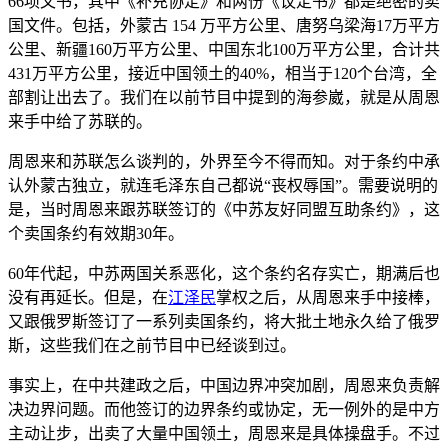
66项文书，其中《补充协定》和两份《议定书》都是绝密的卖
国文件。包括，外蒙古 154 万平方公里、唐努乌梁海17万平方
公里、新疆160万平方公里、中国东北100万平方公里，合计共
431万平方公里，接近中国领土的40%，相当于120个台湾，全
部割让出去了。我们在以前节目中提到的海参崴，就是从周恩
来手中给了苏联的。
周恩来和苏联怎么谈判的，外界至今不得而知。对于条约中承
认外蒙古独立，就连毛泽东自己都说“丧权辱国”。需要说明的
是，当时周恩来跟苏联签订的《中苏友好同盟互助条约》，这
个卖国条约有效期30年。
60年代起，中苏两国关系恶化，这个条约名存实亡，期满后也
没有再延长。但是，在
江泽民
掌权之后，从周恩来手中接棒，
又跟俄罗斯签订了一系列卖国条约，将大批土地永久给了俄罗
斯，这些我们在之前节目中已经谈到过。
事实上，在中共建政之后，中国边界冲突加剧，周恩来负责解
决边界问题。而他签订的边界条约或协定，无一例外的是中方
主动让步，出卖了大量中国领土，周恩来是具体操盘手。不过