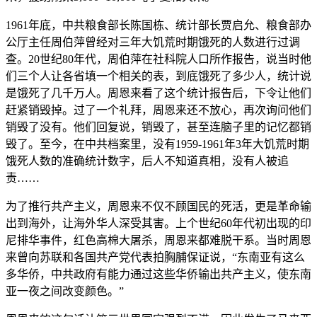
1961年底，中共粮食部长陈国栋、统计部长贾启允、粮食部办
公厅主任周伯萍曾经对三年大饥荒时期饿死的人数进行过调
查。20世纪80年代，周伯萍在社科院人口所作报告，说当时他
们三个人让各省填一个相关的表，到底饿死了多少人，统计说
是饿死了几千万人。周恩来看了这个统计报告后，下令让他们
赶紧销毁掉。过了一个礼拜，周恩来还不放心，再次询问他们
销毁了没有。他们回复说，销毁了，甚至连脑子里的记忆都销
毁了。至今，在中共档案里，没有1959-1961年3年大饥荒时期
饿死人数的准确统计数字，后人不知道真相，没有人被追
责……
为了推行共产主义，周恩来不仅不顾国民的死活，更是革命输
出到海外，让海外华人深受其害。上个世纪60年代初出现的印
尼排华事件，红色高棉大屠杀，周恩来都难脱干系。当时周恩
来曾向苏联和各国共产党代表拍胸脯保证说，“东南亚有这么
多华侨，中共政府有能力通过这些华侨输出共产主义，使东南
亚一夜之间改变颜色。”