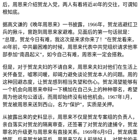
后，周恩来介绍贺龙入党，两人有着将近40年的交往，可谓知
根知底。
据高文谦的《晚年周恩来》一书披露，1966年，贺龙逃避红卫
兵的揪斗，曾跑到周恩来家避难。见面后的第一句话就是：
“总理，贺龙今日有难，我这次是来求你来了！”在贺龙看来，
40年前，中共最困难的时候，周恩来代表中共党组织请求他率
部参加“南昌起义”，如今自己有难，周恩来一定会搭救。
但是，对于贺龙夫妇的不请自来，周恩来夫妇对他们在生活上
关怀备至，嘘寒问暖，却竭力避免谈论贺龙本人的问题。周的
这种回避态度，让贺龙感到相当失望和伤心。贺龙渴望能够有
一个机会向周恩来申辩一下横加在自己头上的种种罪名，希望
周为他说句公道话，而周却始终没有给他机会。1967年1月，
贺龙被周恩来送到西山，名为“保护”，实质是关押。
从披露出来的史料显示，周恩来不仅是贺龙专案组的负责人，
亲自落实对贺龙的隔离审查，还签署了对贺龙的逮捕令，贺龙
罪名的升级更与周恩来有直接关系。1969年6月9日，贺龙病重
惨死。后来贺龙被平反，周恩来又在人前装好人，对贺龙的夫