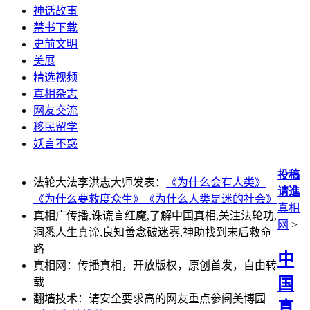
神话故事
禁书下载
史前文明
美展
精选视频
真相杂志
网友交流
移民留学
妖言不惑
投稿
法轮大法李洪志大师发表：
《为什么会有人类》
请進
《为什么要救度众生》
《为什么人类是迷的社会》
真相
真相广传播,诛谎言红魔,了解中国真相,关注法轮功,
网
>
洞悉人生真谛,良知善念破迷雾,神助找到末后救命
路
中
真相网：传播真相，开放版权，原创首发，自由转
国
载
翻墙技术：请安全要求高的网友重点参阅美博园
真