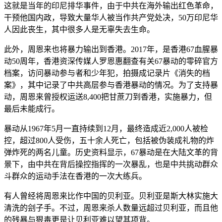
这就是当年的印尼排华事件，由于中共在海外输出红色革命，
干预他国内政，导致大量华人被当作共产党处决，50万印尼华
人因此丧生，其中很多人是无辜失去生命。
此外，周恩来也将暴力输出到香港。2017年，是香港67血腥暴
动50周年，香港资深传媒人罗恩惠翻查有关67暴动的零碎官方
档案，访问暴动参与者和少年犯，拍摄成记录片《消失的档
案》，其中记录了中共高层参与香港暴动的情况。为了支持暴
动，周恩来曾授权运送8,400把甘蔗刀到香港，实施暴力，但
最后未能成行。
暴动从1967年5月一直持续到12月，最终造成近2,000人被检
控，超过800人受伤，五十余人死亡，包括被伪装成礼物的炸
弹炸死的两名儿童。历史资料显示，67暴动是在大陆文革的背
景下，由中共在背后操控指挥的一次暴乱，也是中共挑动群众
斗群众的运动手法在香港的一次大练兵。
有人曾经将周恩来比作中国的贝利亚。贝利亚是斯大林实施大
清洗的刽子手。不过，周恩来杀人数量远超过贝利亚，而且他
的残暴与狠毒更是让贝利亚难以望其项背。