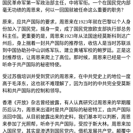
国民革命军第一军政治部主任，中将军衔。一个在国民党内部
毫无功绩的周恩来，何以一回国就被任命这么重要的职务？
原来，应共产国际的要求，周恩来在1923年就在巴黎以个人身
份加入了国民党，摇身一变，成了国民党旅欧支部执行部总务
科主任。更重要的是，周恩来1923年从法国途经莫斯科到达广
州后，身上揣着一封共产国际的推荐信，收信人是当时苏联派
到中国协助孙中山训练军队、建立黄埔军校的鲍罗廷。正是这
封推荐信，让周恩来爬上了高位。那时候，周恩来已经是一个
听命于共产国际的秘密特使。
受过苏俄培训并受到赏识的周恩来，在中共党史上的地位一度
高于毛泽东，这也就不难理解了，因为当时的中共完全受莫斯
科和共产国际的控制和领导。
香港《开放》杂志曾经披露，有人认真研究过周恩来的早期履
历后认为，周恩来出道时是共产国际的秘密特工，由共产国际
派回中国。从目前披露出来的史料，我们基本可以判断，周恩
来参加了光照帮，听命于共产国际，受控于斯大林。周恩来加
入国民党，其实是渗透到国民党内，借机发展共产党，颠覆中