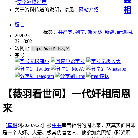
“
安全翻墙推荐
”
相
关于资料传送的说明，请见：
网站介绍
留言
标签：
共产党
,
列宁
,
斯大林
,
新疆
,
新疆棉
,
2020-9-
无神论
,
暴力
,
毛泽东
,
江泽民
,
重点推荐
,
马
22 18:02
克思
短网址
字号
【薇羽看世间】一代奸相周恩
来
【
真相
网2020.9.22】被
中共
奉若神明的周恩来，其真实面目却
是一个大奸、大恶、极其伪善之人。他参加光照帮（即光明