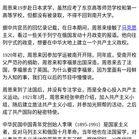
周恩来19岁赴日本求学，虽然应考了东京高等师范学校和第一
高等学校，但都没有被录取，不得不回到南开大学。
据中共官员的回忆录记载，在日本期间，周恩来接触了
马克思
主义，看过一些关于列宁在俄国发动十月政变的报道。他向往
列宁式的政变，想要在中华大地上建立一个共产主义政权。
1920年初，周恩来因参加学运被南开开除，同年底，受南开校
父严范孙的捐助，周恩来和李福景出国深造，周恩来去了法
国，李福景去了英国。为什么要提李福景，因为里面有一段鲜
为人知的事，我们在以后的节目中慢慢说。
周恩来到了法国后，并没有专注学业，而是全身心投入共产主
义运动。1921年3月，周恩来经张申府介绍，加入共产主义小
组，随后建立旅法共产主义小组，并参加光照帮的活动，之后
成了共产国际的秘密特使。
中华民国中国青年党创始人李璜（1895-1991）是国家主义
者，反对马列主义和俄国十月革命。当年他也在法国留学，对