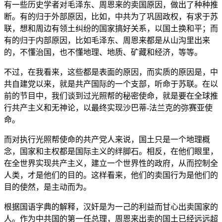
有一些历史学者对毛泽东、周恩来的卖国原因，做出了种种推
断。有的归于外部原因，比如，中共为了巩固政权，有求于苏
联，想和周边有领土纠纷的国家搞好关系，以国土换和平；而
有的归于内部原因，比如毛泽东、周恩来都是从山沟里出来
的，不懂治国，也不懂地理、地质、矿藏和经济，等等。
不过，在我看来，这些都是表面的原因，而实质的原因是，中
共自建党以来，就是共产国际的一个支部，听命于苏联。在以
前的节目中，我们谈到过光照帮的秘密使命，就是要在全球推
行共产主义和无神论，以最终实现沙巴蒂-法兰克的弥赛亚使
命。
而对执行光照帮使命的共产党人来说，国土只是一个地理概
念，国家和主权都是国际主义的绊脚石。相反，在他们眼里，
在全世界实现共产主义，建立一个世界性的政府，从而控制全
人类，才是他们的目的。这样看来，他们的卖国行为是他们的
目的使然，是主动而为。
根据国语字典的解释，汉奸是为一己的利益而甘心出卖国家的
人。作为中共国的第一任总理，周恩来出卖的国土已经远远超