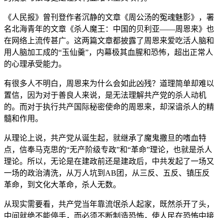
《人民报》曾刊登作者沉静的文章《周公汤的冤魂魅影》，署
名北海青年的文章《杀人魔王：中国的贝利亚——周恩来》也
在网络上流传甚广。这两篇文章都披露了周恩来爱吃活人脑和
用人脑加工成的“玉仙羹”，内幕极其血腥和恐怖，超出正常人
的心理承受能力。
有很多人不明白，周恩来为什么会如此凶残？道理简单却难以
置信，因为对于善良人来说，是无法理解共产党的杀人动机
的。而对于执行共产国际秘密使命的周恩来，却深谙杀人的精
髓和作用。
从理论上说，共产党从诞生起，就继承了魔鬼撒旦的嗜血特
点，信奉马克思的“无产阶级专政”和“革命”理论，也就是杀人
理论。所以，无论是在建政前还是建政后，中共发起了一场又
一场的政治清洗，从万人坑到AB团，从三反、五反、镇压反
革命，到文化大革命，杀人无数。
从现实需要看，共产党当年靠流氓杀人起家，既然杀开了头，
中间就绝不能停手，而必须不断制造恐怖，使人民在恐怖中接