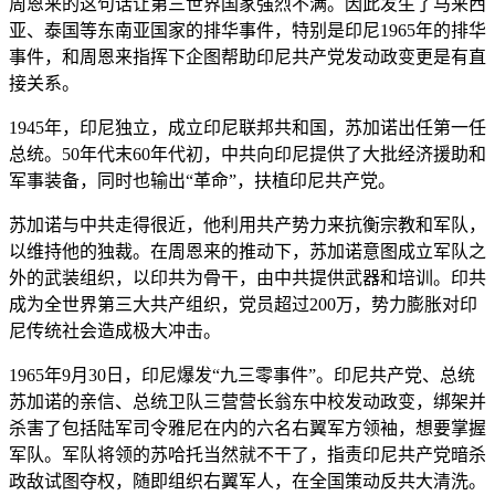
周恩来的这句话让第三世界国家强烈不满。因此发生了马来西
亚、泰国等东南亚国家的排华事件，特别是印尼1965年的排华
事件，和周恩来指挥下企图帮助印尼共产党发动政变更是有直
接关系。
1945年，印尼独立，成立印尼联邦共和国，苏加诺出任第一任
总统。50年代末60年代初，中共向印尼提供了大批经济援助和
军事装备，同时也输出“革命”，扶植印尼共产党。
苏加诺与中共走得很近，他利用共产势力来抗衡宗教和军队，
以维持他的独裁。在周恩来的推动下，苏加诺意图成立军队之
外的武装组织，以印共为骨干，由中共提供武器和培训。印共
成为全世界第三大共产组织，党员超过200万，势力膨胀对印
尼传统社会造成极大冲击。
1965年9月30日，印尼爆发“九三零事件”。印尼共产党、总统
苏加诺的亲信、总统卫队三营营长翁东中校发动政变，绑架并
杀害了包括陆军司令雅尼在内的六名右翼军方领袖，想要掌握
军队。军队将领的苏哈托当然就不干了，指责印尼共产党暗杀
政敌试图夺权，随即组织右翼军人，在全国策动反共大清洗。