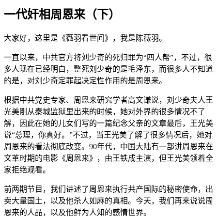
一代奸相周恩来（下）
大家好，这里是《薇羽看世间》，我是陈薇羽。
一直以来，中共官方将刘少奇的死归罪为“四人帮”，不过，很
多人现在已经明白，整死刘少奇的是毛泽东，而很多人不知道
的是，对刘少奇定罪起决定性作用的是周恩来。
根据中共党史专家、周恩来研究学者高文谦说，刘少奇夫人王
光美刚从秦城监狱里出来的时候，她对外界的很多情况不了
解，因此在她的儿女们写的一篇纪念父亲的文章最后，王光美
说“总理，你真好。”不过，当王光美了解了很多情况后，她对
周恩来的看法彻底改变。90年代，中国大陆有一部讲周恩来在
文革时期的电影《周恩来》，由王铁成主演，但王光美领着全
家拒绝观看。
前两期节目，我们讲述了周恩来执行共产国际的秘密使命，出
卖大量国土，以及他杀人如麻的真相。今天，我们再来说说周
恩来的人品，以及他鲜为人知的感情世界。