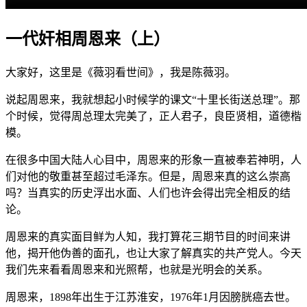
一代奸相周恩来（上）
大家好，这里是《薇羽看世间》，我是陈薇羽。
说起周恩来，我就想起小时候学的课文“十里长街送总理”。那
个时候，觉得周总理太完美了，正人君子，良臣贤相，道德楷
模。
在很多中国大陆人心目中，周恩来的形象一直被奉若神明，人
们对他的敬重甚至超过毛泽东。但是，周恩来真的这么崇高
吗？当真实的历史浮出水面、人们也许会得出完全相反的结
论。
周恩来的真实面目鲜为人知，我打算花三期节目的时间来讲
他，揭开他伪善的面孔，也让大家了解真实的共产党人。今天
我们先来看看周恩来和光照帮，也就是光明会的关系。
周恩来，1898年出生于江苏淮安，1976年1月因膀胱癌去世。