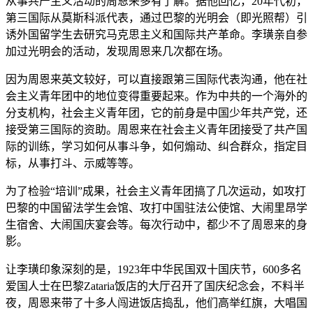
从事共产主义活动的周恩来多有了解。据他回忆，20年代初，
第三国际从莫斯科派代表，通过巴黎的光明会（即光照帮）引
诱外国留学生去研究马克思主义和国际共产革命。李璜亲自参
加过光明会的活动，发现周恩来几次都在场。
因为周恩来英文较好，可以直接跟第三国际代表沟通，他在社
会主义青年团中的地位变得重要起来。作为中共的一个海外的
分支机构，社会主义青年团，它的前身是中国少年共产党，还
接受第三国际的资助。周恩来在社会主义青年团接受了共产国
际的训练，学习如何从事斗争，如何煽动、纠合群众，指定目
标，从事打斗、示威等等。
为了检验“培训”成果，社会主义青年团搞了几次运动，如攻打
巴黎的中国留法学生会馆、攻打中国驻法公使馆、大闹里昂学
生宿舍、大闹国庆宴会等。每次行动中，都少不了周恩来的身
影。
让李璜印象深刻的是，1923年中华民国双十国庆节，600多名
爱国人士在巴黎Zataria饭店的大厅召开了国庆纪念会，不料半
夜，周恩来带了十多人闯进饭店捣乱，他们高举红旗，大唱国