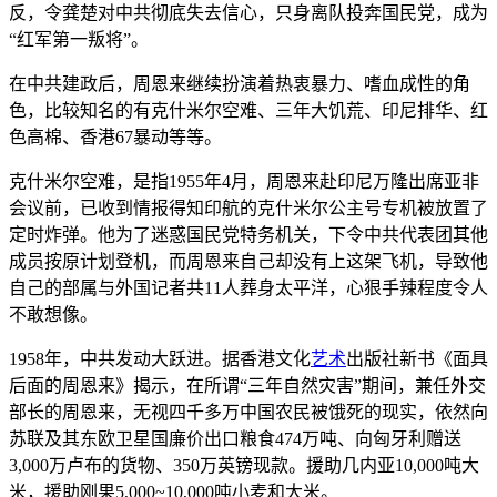
反，令龚楚对中共彻底失去信心，只身离队投奔国民党，成为
“红军第一叛将”。
在中共建政后，周恩来继续扮演着热衷暴力、嗜血成性的角
色，比较知名的有克什米尔空难、三年大饥荒、印尼排华、红
色高棉、香港67暴动等等。
克什米尔空难，是指1955年4月，周恩来赴印尼万隆出席亚非
会议前，已收到情报得知印航的克什米尔公主号专机被放置了
定时炸弹。他为了迷惑国民党特务机关，下令中共代表团其他
成员按原计划登机，而周恩来自己却没有上这架飞机，导致他
自己的部属与外国记者共11人葬身太平洋，心狠手辣程度令人
不敢想像。
1958年，中共发动大跃进。据香港文化
艺术
出版社新书《面具
后面的周恩来》揭示，在所谓“三年自然灾害”期间，兼任外交
部长的周恩来，无视四千多万中国农民被饿死的现实，依然向
苏联及其东欧卫星国廉价出口粮食474万吨、向匈牙利赠送
3,000万卢布的货物、350万英镑现款。援助几内亚10,000吨大
米，援助刚果5,000~10,000吨小麦和大米。