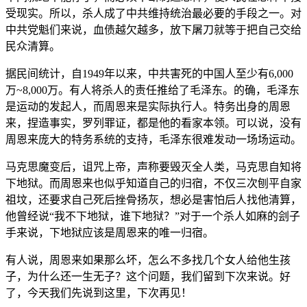
受现实。所以，杀人成了中共维持统治最必要的手段之一。对
中共党魁们来说，血债越欠越多，放下屠刀就等于把自己交给
民众清算。
据民间统计，自1949年以来，中共害死的中国人至少有6,000
万~8,000万。有人将杀人的责任推给了毛泽东。的确，毛泽东
是运动的发起人，而周恩来是实际执行人。特务出身的周恩
来，捏造事实，罗列罪证，都是他的看家本领。可以说，没有
周恩来庞大的特务系统的支持，毛泽东很难发动一场场运动。
马克思魔变后，诅咒上帝，声称要毁灭全人类，马克思自知将
下地狱。而周恩来也似乎知道自己的归宿，不仅三次刨平自家
祖坟，还要求自己死后挫骨扬灰，想必是害怕后人找他清算，
他曾经说“我不下地狱，谁下地狱？”对于一个杀人如麻的刽子
手来说，下地狱应该是周恩来的唯一归宿。
有人说，周恩来如果那么坏，怎么不多找几个女人给他生孩
子，为什么还一生无子？这个问题，我们留到下次来说。好
了，今天我们先说到这里，下次再见！