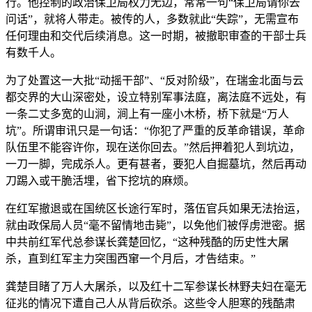
行。他控制的政治保卫局权力无边，常常一句“保卫局请你去
问话”，就将人带走。被传的人，多数就此“失踪”，无需宣布
任何理由和交代后续消息。这一时期，被撤职审查的干部士兵
有数千人。
为了处置这一大批“动摇干部”、“反对阶级”，在瑞金北面与云
都交界的大山深密处，设立特别军事法庭，离法庭不远处，有
一条二丈多宽的山涧，涧上有一座小木桥，桥下就是“万人
坑”。所谓审讯只是一句话：“你犯了严重的反革命错误，革命
队伍里不能容许你，现在送你回去。”然后押着犯人到坑边，
一刀一脚，完成杀人。更有甚者，要犯人自掘墓坑，然后再动
刀踢入或干脆活埋，省下挖坑的麻烦。
在红军撤退或在国统区长途行军时，落伍官兵如果无法抬运，
就由政保局人员“毫不留情地击毙”，以免他们被俘虏泄密。据
中共前红军代总参谋长龚楚回忆，“这种残酷的历史性大屠
杀，直到红军主力突围西窜一个月后，才告结束。”
龚楚目睹了万人大屠杀，以及红十二军参谋长林野夫妇在毫无
征兆的情况下遭自己人从背后砍杀。这些令人胆寒的残酷肃