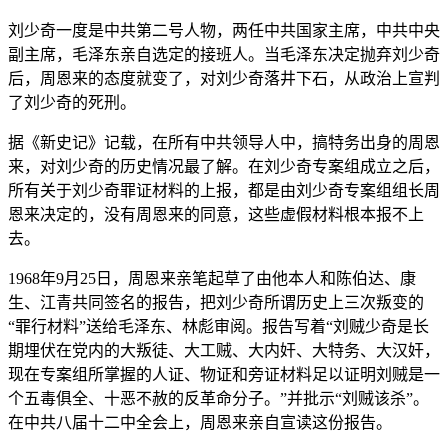
刘少奇一度是中共第二号人物，两任中共国家主席，中共中央
副主席，毛泽东亲自选定的接班人。当毛泽东决定抛弃刘少奇
后，周恩来的态度就变了，对刘少奇落井下石，从政治上宣判
了刘少奇的死刑。
据《新史记》记载，在所有中共领导人中，搞特务出身的周恩
来，对刘少奇的历史情况最了解。在刘少奇专案组成立之后，
所有关于刘少奇罪证材料的上报，都是由刘少奇专案组组长周
恩来决定的，没有周恩来的同意，这些虚假材料根本报不上
去。
1968年9月25日，周恩来亲笔起草了由他本人和陈伯达、康
生、江青共同签名的报告，把刘少奇所谓历史上三次叛变的
“罪行材料”送给毛泽东、林彪审阅。报告写着“刘贼少奇是长
期埋伏在党内的大叛徒、大工贼、大内奸、大特务、大汉奸，
现在专案组所掌握的人证、物证和旁证材料足以证明刘贼是一
个五毒俱全、十恶不赦的反革命分子。”并批示“刘贼该杀”。
在中共八届十二中全会上，周恩来亲自宣读这份报告。