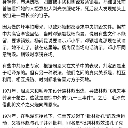
身裸体，布满伤痕，四肢被手铐和脚镣紧紧锁着。孙维世死前
曾被看押她的人授意犯人剥光衣服轮奸，死后家人发现她头上
被钉进一颗长长的钉子。
因为做的坏事怕曝光，以致邓颖超都要求中央销毁文件。据前
中共高官李锐回忆，当时邓颖超找杨尚昆，说周有些文件不能
留，要求销毁。杨尚昆说要请示邓小平，邓颖超说那现在就请
示，她不走了，就在这里等。杨尚昆当场电话请示，邓小平同
意销毁。销毁时李锐在场。
有些中共历史专家，根据周恩来在文革中的表现，判定周是忠
于毛泽东的。但有另一种说法，他们之间的真实关系是，相互
利用、相互提防、时刻都准备置对方于死地。
1971年，周恩来和毛泽东设计逼林彪出逃，导致林彪飞机失事
葬身于蒙古，这就是震惊中外的“九一三事件”。之后，毛泽东
借此将文革之火烧向周恩来。
1974年，在毛泽东授意下，江青等发起了“批林批孔”的政治运
动，又将林彪与孔子并列批判，罪名是“批判林彪效法孔子克