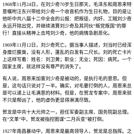
1968年11月24日，在刘少奇70岁生日那天，毛泽东和周恩来特
意嘱咐汪东兴带给刘少奇一个收音机作为生日礼物，目的是让
他听中共八届十二中全会的公报：把叛徒、内奸、工贼刘少奇
永远开除出党，并继续清算刘少奇及其同伙“叛党叛国”的罪
行！直接从精神上击垮刘少奇，他的病情急剧恶化。
1969年11月12日，刘少奇死亡。据当事人描述，刘当时已经浑
身糜烂腥臭，没有人形，蓬乱的白发有二尺长。刘的死亡卡片
上这样写着：姓名：刘卫黄；职业：无业；死因：病死。一个
国家主席，就这样没有尊严的消失了。
有人说，周恩来加害刘少奇是被动的，是执行毛的意思。但
是，这句话只说对了一半。确实，对毛要打倒的人，周恩来总
是可以递上让毛满意的材料。但是，在贺龙专案中，周恩来就
不只是帮凶了，他的虚伪更显得淋漓尽致。
贺龙是中共十大元帅之一，担任军委副主席、国务院副总理。
在“文革”中，贺龙被指控图谋“二月兵变”被打倒。
1927年南昌暴动中，周恩来是最高领导人，贺龙是总指挥。之