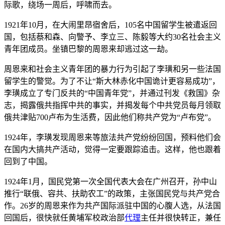
际歌，绕场一周后，呼啸而去。
1921年10月，在大闹里昂宿舍后，105名中国留学生被遣返回
国，包括蔡和森、向警予、李立三、陈毅等大约30名社会主义
青年团成员。坐镇巴黎的周恩来却逃过这一劫。
周恩来和社会主义青年团的暴力行为引起了李璜和另一些法国
留学生的警觉。为了不让“斯大林赤化中国诡计更容易成功”，
李璜成立了专门反共的“中国青年党”，并通过刊发《救国》杂
志，揭露俄共指挥中共的事实，并揭发每个中共党员每月领取
俄共津贴700卢布为生活费，因此他们称共产党为“卢布党”。
1924年，李璜发现周恩来等旅法共产党纷纷回国，预料他们会
在国内大搞共产活动，觉得一定要跟踪追击。这样，他也跟着
回到了中国。
1924年1月，国民党第一次全国代表大会在广州召开，孙中山
推行“联俄、容共、扶助农工”的政策，主张国民党与共产党合
作。26岁的周恩来作为共产国际派驻中国的心腹人选，从法国
回国后，很快就任黄埔军校政治部
代理
主任并很快转正，兼任