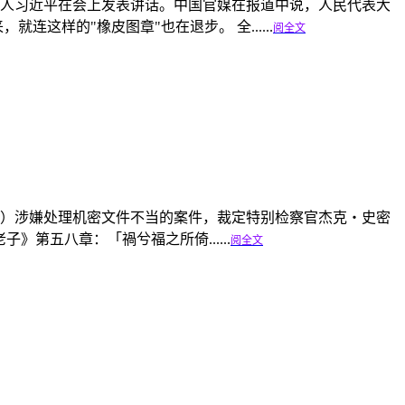
导人习近平在会上发表讲话。中国官媒在报道中说，人民代表大
这样的"橡皮图章"也在退步。 全......
阅全文
特朗普）涉嫌处理机密文件不当的案件，裁定特别检察官杰克‧史密
) 《老子》第五八章：「禍兮福之所倚......
阅全文