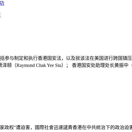
功
裁
包括参与制定和执行香港国安法，以及就该法在美国进行跨国镇压
Raymond Chak Yee Siu）； 香港国安处助理处长黄振中（Dick C
家政权”遭迫害，國際社會迅速譴責香港在中共統治下的政治迫害。 