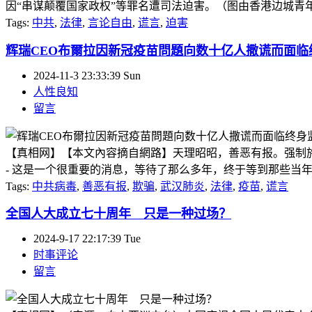
因“串谋颠覆国家政权”等罪名遭司法迫害。（图由香港边城青年提供）
Tags:
中共
,
法律
,
言论自由
,
谎言
,
迫害
辉瑞CEO布爾拉因新冠疫苗問題向数十亿人撒谎而面临
2024-11-3 23:33:39 Sun
人性良知
留言
【真相网】【本文內容摘自網路】天理昭昭，善恶有报。强制施
- 这是一个很重要的消息，等待了那么多年，终于等到那些当年
Tags:
中共病毒
,
善恶有报
,
欺骗
,
武汉肺炎
,
法律
,
疫苗
,
谎言
全国人大成立七十周年 只是一种过场？
2024-9-17 22:17:39 Tue
时事评论
留言