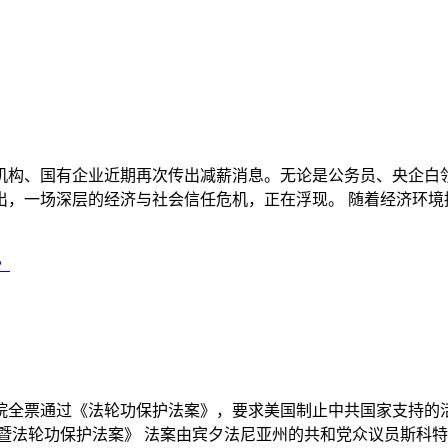
机构、国有企业近期再次传出减薪消息。无论是公务员、央企白领
场深层的经济与社会信任危机，正在浮现。 随着经济环境持续恶化
》
议院全票通过《法轮功保护法案》，要求美国制止中共国家支持的
功保护法案》 法案由宾夕法尼亚州的共和党众议员斯科特‧佩里（Sco