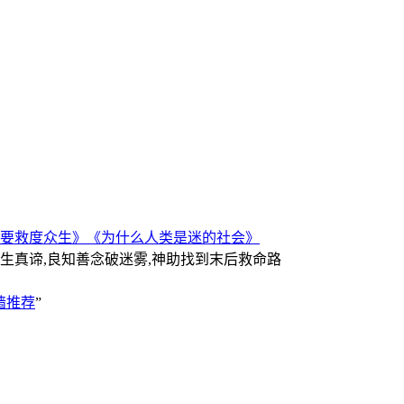
要救度众生》
《为什么人类是迷的社会》
人生真谛,良知善念破迷雾,神助找到末后救命路
墙推荐
”