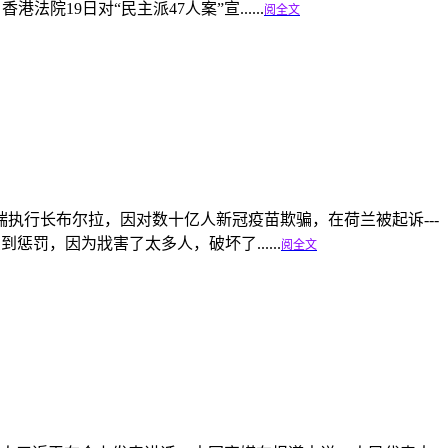
19日对“民主派47人案”宣......
阅全文
执行长布尔拉，因对数十亿人新冠疫苗欺骗，在荷兰被起诉---
，因为戕害了太多人，破坏了......
阅全文