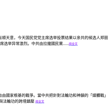
没有顺天意，今天国民党党主席选举投票结果以亲共的候选人郑丽
异常激烈。中共由拉攏國民黨......
阅全文
自由國家根基的戰爭。當中共把針對法輪功和神韻的「媒體戰」
韻與法輪功的跨境鎮壓
阅全文