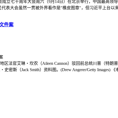
成立七十周年大会周六（9月14日）在北京举行，中国最高领
表大会虽然一贯被外界看作是"橡皮图章"，但习近平上台以来，就连
文件案
区法官艾琳‧坎农（Aileen Cannon）驳回前总统川普（
ack Smith）资料图。(Drew Angerer/Getty Images