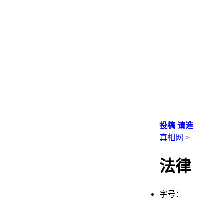
投稿 请進
真相网
>
法律
字号：