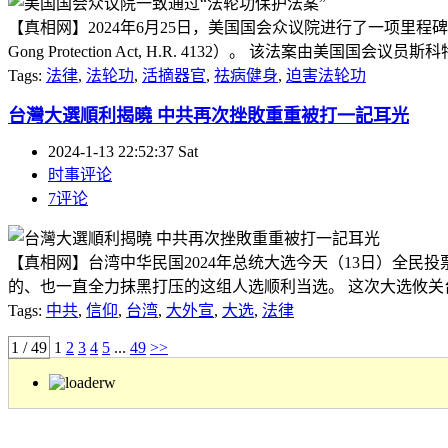
【真相网】2024年6月25日，美国国会众议院进行了一项里程碑
Gong Protection Act, H.R. 4132）。 该法案由
Tags:
法律
,
法轮功
,
活摘器官
,
祛病健身
,
迫害法轮功
台灣大選順利揭曉 中共再次挫敗重重被打一記耳光
2024-1-13 22:52:37 Sat
时事评论
7评论
【真相网】台湾中华民国2024年总统大选今天（13日）全
的、也一直全力抹黑打压的这组人选顺利当选。 这次大选攸关台
Tags:
中共
,
信仰
,
台湾
,
大外宣
,
大选
,
法律
1 / 49
1
2
3
4
5
...
49
>>