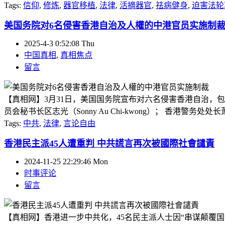
Tags:
信仰
,
修炼
,
器官移植
,
法律
,
活摘器官
,
祛病健身
,
迫害法轮
美国务院对6名侵害香港自治及人權的中港官员实施制
2025-4-3 0:52:08 Thu
中国真相
,
真相焦点
留言
【真相网】3月31日，美国国务院宣布对六名侵害香港自治，
员会秘书长区志光（Sonny Au Chi-kwong）； 香港警务处处长萧泽颐（
Tags:
中共
,
法律
,
言论自由
香港民主派45人遭重判 中共謊言再次被國際社會譴責
2024-11-25 22:29:46 Mon
时事评论
留言
【真相网】香港进一步中共化，45名民主派人士因“串谋颠覆国