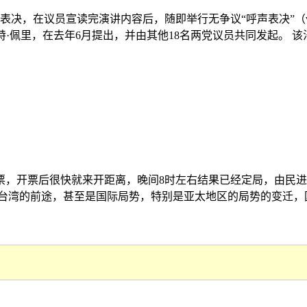
表决，在议员宣读完演讲内容后，随即举行无争议“呼声表决”（voic
美国国会议员斯科特·佩里，在去年6月提出，并由其他18名两党议员共同发起。 
民投票，开票后很快就来开距离，晚间8时左右结果已经定局，由
湾的前途，甚至是国际局势，特别是亚太地区的局势的变迁，国外引