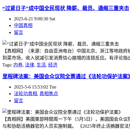
“过紧日子”成中国全民现状 降薪、裁员、通缩三重夹击
2025-6-21 9:00:30 Sat
中国真相
留言
【真相网】（来源：自由亚洲电台）中国北京、浙江等地政府
到菜市场，收入锐减引发消费信心崩塌的连锁反应。有评论指出，一
Tags:
内卷
,
法律
,
生活
,
经济
里程碑法案：美国会众议院全票通过《法轮功保护法案
2025-5-6 15:53:02 Tue
法轮功真相
,
真相焦点
留言
【真相网】美國東部時間周一下午（5月5日），美国国会众
与和协助活摘器官的人员实施制裁。 《2025年终止活摘器官法暨法轮