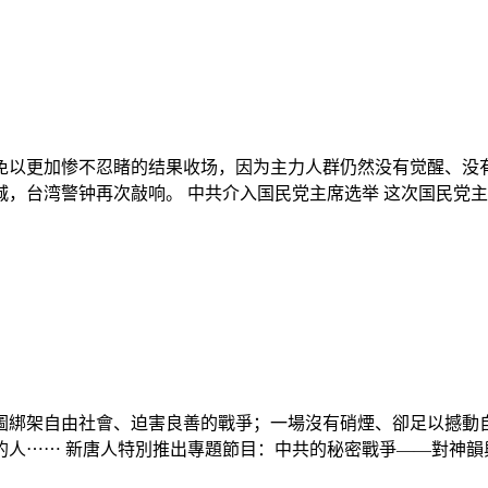
大罢免以更加惨不忍睹的结果收场，因为主力人群仍然没有觉醒、
台湾警钟再次敲响。 中共介入国民党主席选举 这次国民党主席选举
圖綁架自由社會、迫害良善的戰爭；一場沒有硝煙、卻足以撼動
的人⋯⋯ 新唐人特別推出專題節目：中共的秘密戰爭——對神