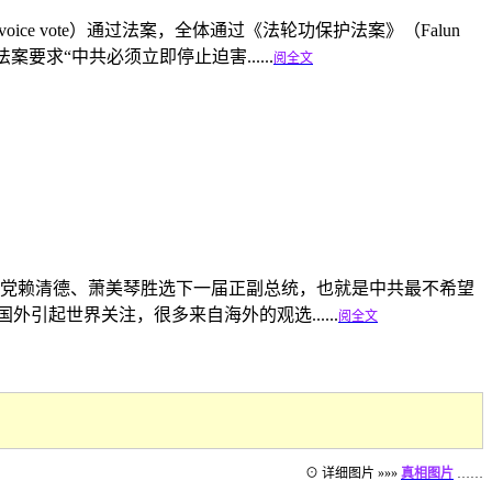
e vote）通过法案，全体通过《法轮功保护法案》（Falun
该法案要求“中共必须立即停止迫害......
阅全文
民进党赖清德、萧美琴胜选下一届正副总统，也就是中共最不希望
起世界关注，很多来自海外的观选......
阅全文
⊙ 详细图片 »»»
真相图片
……