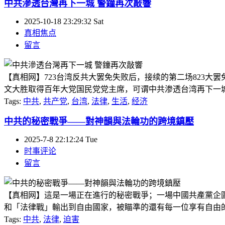
中共滲透台灣再下一城 警鐘再次敲響
2025-10-18 23:29:32 Sat
真相焦点
留言
【真相网】723台湾反共大罢免失败后，接续的第二场823
文大胜取得百年大党国民党党主席，可谓中共渗透台湾再下一城，
Tags:
中共
,
共产党
,
台湾
,
法律
,
生活
,
经济
中共的秘密戰爭——對神韻與法輪功的跨境鎮壓
2025-7-8 22:12:24 Tue
时事评论
留言
【真相网】這是一場正在進行的秘密戰爭；一場中國共產黨企
和「法律戰」輸出到自由國家，被瞄準的還有每一位享有自由
Tags:
中共
,
法律
,
迫害