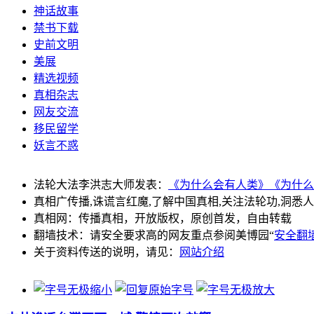
神话故事
禁书下载
史前文明
美展
精选视频
真相杂志
网友交流
移民留学
妖言不惑
法轮大法李洪志大师发表：
《为什么会有人类》
《为什么
真相广传播,诛谎言红魔,了解中国真相,关注法轮功,洞悉
真相网：传播真相，开放版权，原创首发，自由转载
翻墙技术：请安全要求高的网友重点参阅美博园“
安全翻
关于资料传送的说明，请见：
网站介绍