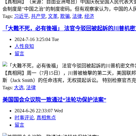
【真相网】（来源：自由亚洲电台）中国庆祝全国人民代表大会
会制度是"中国之治"的制度密码。但有观察家认为，中国的人民代
Tags:
习近平
,
共产党
,
文革
,
欺骗
,
法律
,
经济
「大難不死，必有後福」 法官今驳回被起訴的川普机密
2024-7-16 3:25:04 Tue
人性良知
留言
【真相网】周一（7月15日），川普被槍擊的第二天，美国联邦地
斯（Jack Smith）的任命违宪，无权提起诉讼。 特别检察官杰克‧史密斯（J
Tags:
大选
,
法律
美国国会众议院一致通过“法轮功保护法案”
2024-6-26 22:33:07 Wed
时事评论
,
真相焦点
留言