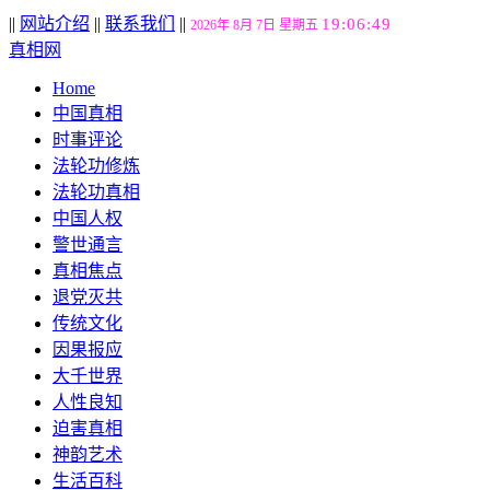
||
网站介绍
||
联系我们
||
19:06:50
2026年 8月 7日 星期五
真相网
Home
中国真相
时事评论
法轮功修炼
法轮功真相
中国人权
警世通言
真相焦点
退党灭共
传统文化
因果报应
大千世界
人性良知
迫害真相
神韵艺术
生活百科