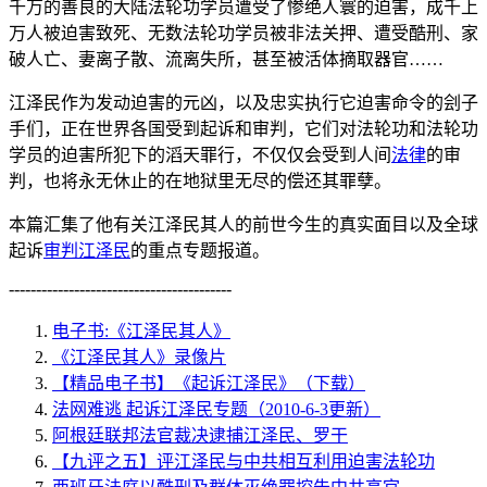
千万的善良的大陆法轮功学员遭受了惨绝人寰的迫害，成千上
万人被迫害致死、无数法轮功学员被非法关押、遭受酷刑、家
破人亡、妻离子散、流离失所，甚至被活体摘取器官……
江泽民作为发动迫害的元凶，以及忠实执行它迫害命令的刽子
手们，正在世界各国受到起诉和审判，它们对法轮功和法轮功
学员的迫害所犯下的滔天罪行，不仅仅会受到人间
法律
的审
判，也将永无休止的在地狱里无尽的偿还其罪孽。
本篇汇集了他有关江泽民其人的前世今生的真实面目以及全球
起诉
审判江泽民
的重点专题报道。
-----------------------------------------
电子书:《江泽民其人》
《江泽民其人》录像片
【精品电子书】《起诉江泽民》（下载）
法网难逃 起诉江泽民专题（2010-6-3更新）
阿根廷联邦法官裁决逮捕江泽民、罗干
【九评之五】评江泽民与中共相互利用迫害法轮功