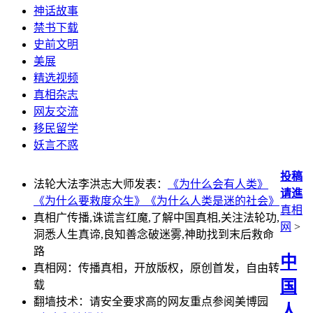
神话故事
禁书下载
史前文明
美展
精选视频
真相杂志
网友交流
移民留学
妖言不惑
投稿
法轮大法李洪志大师发表：
《为什么会有人类》
请進
《为什么要救度众生》
《为什么人类是迷的社会》
真相
真相广传播,诛谎言红魔,了解中国真相,关注法轮功,
网
>
洞悉人生真谛,良知善念破迷雾,神助找到末后救命
路
中
真相网：传播真相，开放版权，原创首发，自由转
国
载
翻墙技术：请安全要求高的网友重点参阅美博园
人