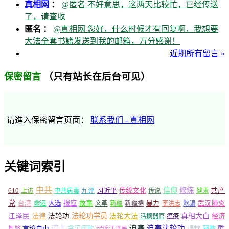
真相网
：
@匿名 不好意思，这两天比较忙，已经传送
了，请查收
匿名 ：
@真相网 您好，什么时候才有回复啊，我想要
大法全套书籍发送到我的邮箱，万分感谢！
近期所有留言 »
（只有站长在后台可见）
保密留言
请進入保密留言页面：
联系我们 - 真相网
关键词索引
中共
信仰
修炼
610
传统文化
共产
上访
中共病毒
九评
习近平
传说
健康
党
报应
台湾
命运
大选
故事
文革
新疆
新疆棉
暴力
李洪志
欺骗
武汉肺炎
法轮功学员
江泽民
法律
法轮功
法轮大法
真相大白
经济
活摘器官
瘟疫
谎言
迫害
迫害法轮功
言论自由
贪污腐败
退党
邪教
酷