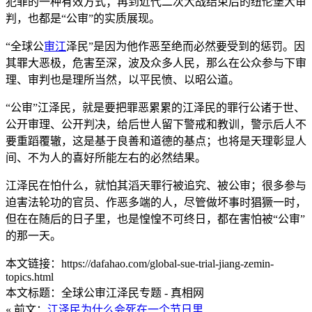
犯罪的一种有效方式；再到近代二次大战结束后的纽伦堡大审
判，也都是“公审”的实质展现。
“全球公
审江
泽民”是因为他作恶至绝而必然要受到的惩罚。因
其罪大恶极，危害至深，波及众多人民，那么在公众参与下审
理、审判也是理所当然，以平民愤、以昭公道。
“公审”江泽民，就是要把罪恶累累的江泽民的罪行公诸于世、
公开审理、公开判决，给后世人留下警戒和教训，警示后人不
要重蹈覆辙，这是基于良善和道德的基点；也将是天理彰显人
间、不为人的喜好所能左右的必然结果。
江泽民在怕什么，就怕其滔天罪行被追究、被公审；很多参与
迫害法轮功的官员、作恶多端的人，尽管做坏事时猖獗一时，
但在在随后的日子里，也是惶惶不可终日，都在害怕被“公审”
的那一天。
本文链接：https://dafahao.com/global-sue-trial-jiang-zemin-
topics.html
本文标题：全球公审江泽民专题 - 真相网
« 前文：
江泽民为什么会死在一个节日里