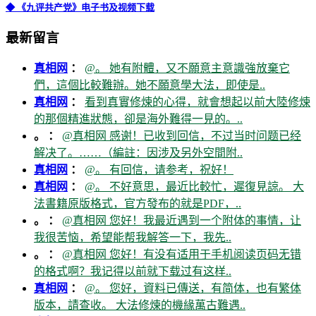
◆ 《九评共产党》电子书及视频下载
最新留言
真相网
：
@。 她有附體，又不願意主意識強放棄它
們，這個比較難辦。她不願意學大法，即使是..
真相网
：
看到真實修煉的心得，就會想起以前大陸修煉
的那個精進狀態，卻是海外難得一見的。..
。 ：
@真相网 感谢！已收到回信，不过当时问题已经
解决了。……（編註：因涉及另外空間附..
真相网
：
@。 有回信，请参考，祝好！
真相网
：
@。 不好意思，最近比較忙，遲復見諒。 大
法書籍原版格式，官方發布的就是PDF，..
。 ：
@真相网 您好！我最近遇到一个附体的事情，让
我很苦恼，希望能帮我解答一下，我先..
。 ：
@真相网 您好！有没有适用于手机阅读页码无错
的格式啊？我记得以前就下载过有这样..
真相网
：
@。 您好，資料已傳送，有简体，也有繁体
版本，請查收。 大法修煉的機緣萬古難遇..