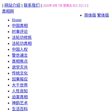
||
网站介绍
||
联系我们
||
02:32:13
2026年 8月 7日 星期五
真相网
简体版
繁体版
Home
中国真相
时事评论
法轮功修炼
法轮功真相
中国人权
警世通言
真相焦点
退党灭共
传统文化
因果报应
大千世界
人性良知
迫害真相
神韵艺术
生活百科