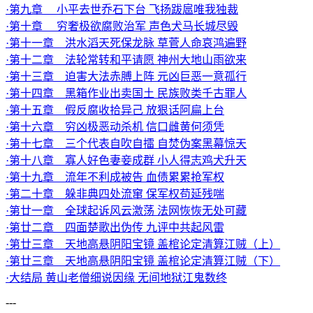
·第九章 小平去世乔石下台 飞扬跋扈唯我独裁
·第十章 穷奢极欲腐败治军 声色犬马长城尽毁
·第十一章 洪水滔天死保龙脉 草菅人命哀鸿遍野
·第十二章 法轮常转和平请愿 神州大地山雨欲来
·第十三章 迫害大法赤膊上阵 元凶巨恶一意孤行
·第十四章 黑箱作业出卖国土 民族败类千古罪人
·第十五章 假反腐收拾异己 放狠话阿扁上台
·第十六章 穷凶极恶动杀机 信口雌黄何须凭
·第十七章 三个代表自吹自擂 自焚伪案黑幕惊天
·第十八章 寡人好色妻妾成群 小人得志鸡犬升天
·第十九章 流年不利成被告 血债累累抢军权
·第二十章 躲非典四处流窜 保军权苟延残喘
·第廿一章 全球起诉风云激荡 法网恢恢无处可藏
·第廿二章 四面楚歌出伪传 九评中共起风雷
·第廿三章 天地高悬阴阳宝镜 盖棺论定清算江贼（上）
·第廿三章 天地高悬阴阳宝镜 盖棺论定清算江贼（下）
·大结局 黄山老僧细说因缘 无间地狱江鬼数终
---