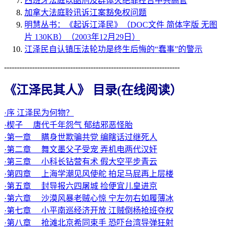
西班牙法庭以酷刑及群体灭绝罪控告中共高官
加拿大法庭聆讯诉江案豁免权问题
明慧丛书：《起诉江泽民》（DOC文件 简体字版 无图
片 130KB）（2003年12月29日）
江泽民自认镇压法轮功是终生后悔的“蠢事”的警示
---------------------------------------------------------------------
《江泽民其人》 目录(在线阅读）
·序 江泽民为何物？
·楔子 唐代千年怨气 郁结邪恶怪胎
·第一章 瞒身世欺骗共党 编瞎话过继死人
·第二章 舞文墨父子受宠 弄机电两代汉奸
·第三章 小科长钻营有术 假大空平步青云
·第四章 上海学潮见风使舵 拍足马屁再上层楼
·第五章 封导报六四屠城 捡便宜儿皇进京
·第六章 沙漠风暴老贼心惊 宁左勿右如履薄冰
·第七章 小平南巡经济开放 江贼倒杨抢班夺权
·第八章 抢滩北京希同束手 恐吓台湾导弹狂射