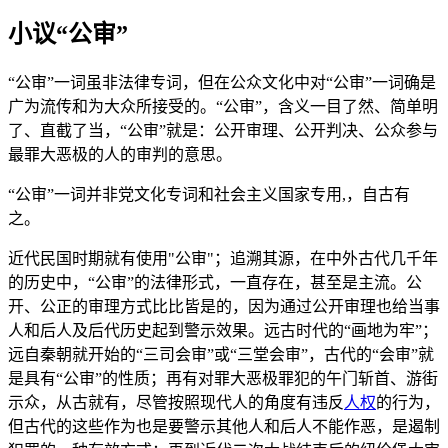
小议“公审”
“公审”一词虽非法律专词，但在公众文化中对“公审”一词确是
广为流传和为大众所接受的。“公审”，含义一目了然、简单明
了、直截了当，“公审”就是：公开审理、公开判决、公众参与
最罪大恶极的人的审判的意思。
“公审”一词并非党文化专词和社会主义国家专用,，自古有
之。
近代民国时期就有使用"公审"；追溯其源，在中外古代几千年
的历史中，“公审”的法律形式，一直存在，甚至是主流。公
开、公正的审理方式比比皆是的，因为通过公开审理也给当事
人和后人及后代历史起到警示效果。远古时代的“画地为牢”；
远自秦朝就开始的“三司会审”或“三堂会审”，古代的“会审”就
是具有“公审”的性质；再有对罪大恶极罪犯的午门斩首、游街
示众，从古就有，尽管按照现代人的角度有违反
人权
的行为，
但古代的这些作为也是要警示其他人和后人不能作恶，是遏制