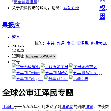
“
安全翻墙推荐
”
权
,
关于资料传送的说明，请见：
网站介绍
因
果报应
留言
标签：
中共
,
九评
,
审江
,
江泽民
,
真相大白
,
2011-7-
谎言
,
起诉江泽民
,
迫害
,
重点推荐
12 8:26
短网址
字号
全球公审江泽民专题
江泽民
于一九九九年七月发动了对
法轮功
的残酷
迫害
，致使数