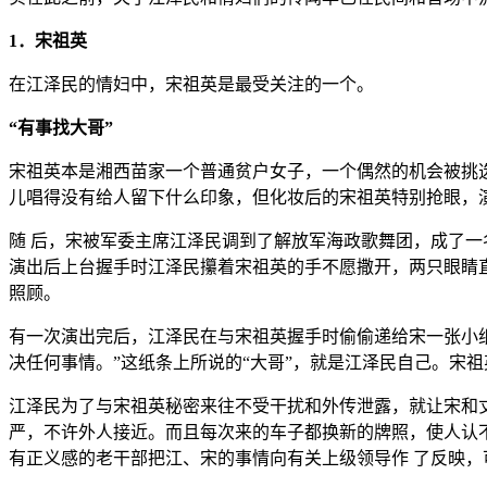
1．宋祖英
在江泽民的情妇中，宋祖英是最受关注的一个。
“有事找大哥”
宋祖英本是湘西苗家一个普通贫户女子，一个偶然的机会被挑选
儿唱得没有给人留下什么印象，但化妆后的宋祖英特别抢眼，
随 后，宋被军委主席江泽民调到了解放军海政歌舞团，成了一
演出后上台握手时江泽民攥着宋祖英的手不愿撒开，两只眼睛
照顾。
有一次演出完后，江泽民在与宋祖英握手时偷偷递给宋一张小
决任何事情。”这纸条上所说的“大哥”，就是江泽民自己。宋
江泽民为了与宋祖英秘密来往不受干扰和外传泄露，就让宋和
严，不许外人接近。而且每次来的车子都换新的牌照，使人认
有正义感的老干部把江、宋的事情向有关上级领导作 了反映