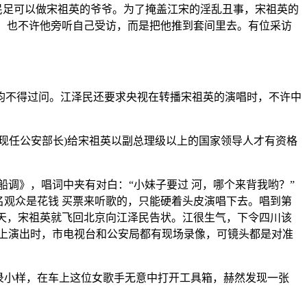
江泽民足可以做宋祖英的爷爷。为了掩盖江宋的淫乱丑事，宋祖英的
访，也不许他旁听自己受访，而是把他推到套间里去。有位采访
均不得过问。江泽民还要求央视在转播宋祖英的演唱时，不许中
(现任公安部长)给宋祖英以副总理级以上的国家领导人才有资格
调》，唱词中夹有对白：“小妹子要过 河，哪个来背我哟？”
名观众是花钱 买票来听歌的，只能硬着头皮演唱下去。唱到第
二天，宋祖英就飞回北京向江泽民告状。江很生气，下令四川该
上演出时，市电视台和公安局都有现场录像，可镜头都是对准
棚录小样，在车上这位女歌手无意中打开工具箱，赫然发现一张