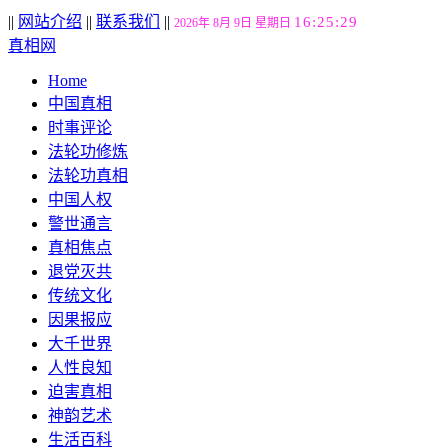
||
网站介绍
||
联系我们
||
16:25:30
2026年 8月 9日 星期日
真相网
Home
中国真相
时事评论
法轮功修炼
法轮功真相
中国人权
警世通言
真相焦点
退党灭共
传统文化
因果报应
大千世界
人性良知
迫害真相
神韵艺术
生活百科