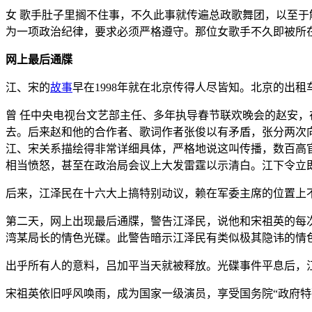
女 歌手肚子里搁不住事，不久此事就传遍总政歌舞团，以至于
为一项政治纪律，要求必须严格遵守。那位女歌手不久即被所
网上最后通牒
江、宋的
故事
早在1998年就在北京传得人尽皆知。北京的出
曾 任中央电视台文艺部主任、多年执导春节联欢晚会的赵安，
去。后来赵和他的合作者、歌词作者张俊以有矛盾，张分两次向
江、宋关系描绘得非常详细具体，严格地说这叫传播，数百高
相当愤怒，甚至在政治局会议上大发雷霆以示清白。江下令立即
后来，江泽民在十六大上搞特别动议，赖在军委主席的位置上不
第二天，网上出现最后通牒，警告江泽民，说他和宋祖英的每
湾某局长的情色光碟。此警告暗示江泽民有类似极其隐讳的情
出乎所有人的意料，吕加平当天就被释放。光碟事件平息后，
宋祖英依旧呼风唤雨，成为国家一级演员，享受国务院“政府