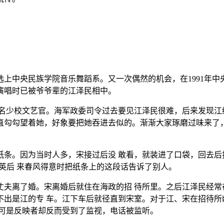
上中央民族学院音乐舞蹈系。又一次偶然的机会，在1991年
演唱时已被爷爷辈的江泽民相中。
名少校文艺官。海军政委司令过去要见江泽民很难，后来发现江
直勾勾望着她，好象要把她吞进去似的。渐渐大家琢磨过味来了，
纸条。因为当时人多，宋接过后没 敢看，就装进了口袋，回去后
祖英后 来春风得意时把纸条上的这段话告诉了别人。
丈夫离了婚。宋离婚后就住在海政的招 待所里。之后江泽民经常
不出是江的专 车。江下车后就径直到宋室。对于江、宋在招待所
，可是反映者却反而受到了监视，电话被监听。