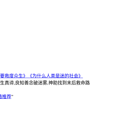
要救度众生》
《为什么人类是迷的社会》
人生真谛,良知善念破迷雾,神助找到末后救命路
墙推荐
”