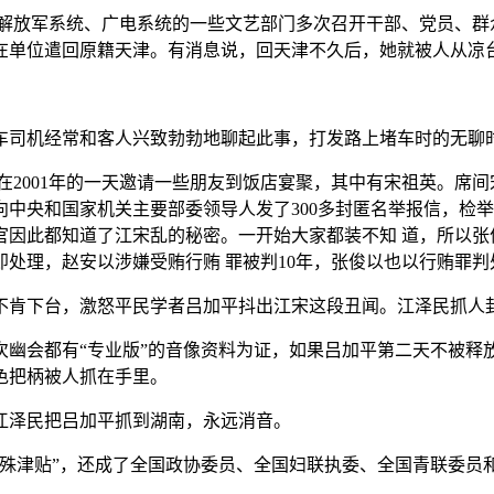
解放军系统、广电系统的一些文艺部门多次召开干部、党员、群众
在单位遣回原籍天津。有消息说，回天津不久后，她就被人从凉台
租车司机经常和客人兴致勃勃地聊起此事，打发路上堵车时的无聊
在2001年的一天邀请一些朋友到饭店宴聚，其中有宋祖英。席
中央和国家机关主要部委领导人发了300多封匿名举报信，检举
官因此都知道了江宋乱的秘密。一开始大家都装不知 道，所以张
处理，赵安以涉嫌受贿行贿 罪被判10年，张俊以也以行贿罪判
肯下台，激怒平民学者吕加平抖出江宋这段丑闻。江泽民抓人封口，
次幽会都有“专业版”的音像资料为证，如果吕加平第二天不被释
色把柄被人抓在手里。
江泽民把吕加平抓到湖南，永远消音。
特殊津贴”，还成了全国政协委员、全国妇联执委、全国青联委员