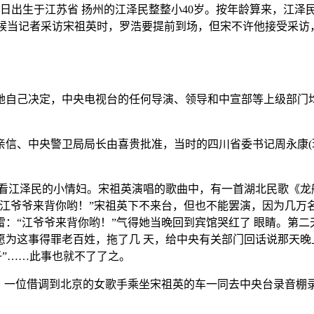
8月17日出生于江苏省 扬州的江泽民整整小40岁。按年龄算来，
时候当记者采访宋祖英时，罗浩要提前到场，但宋不许他接受采
她自己决定，中央电视台的任何导演、领导和中宣部等上级部门
的亲信、中央警卫局局长由喜贵批准，当时的四川省委书记周永康
看江泽民的小情妇。宋祖英演唱的歌曲中，有一首湖北民歌《龙船
江爷爷来背你哟！”宋祖英下不来台，但也不能罢演，因为几万
：“江爷爷来背你哟！”气得她当晚回到宾馆哭红了 眼睛。第
愿为这事得罪老百姓，拖了几 天，给中央有关部门回话说那天晚
子”……此事也就不了了之。
一天，一位借调到北京的女歌手乘坐宋祖英的车一同去中央台录音