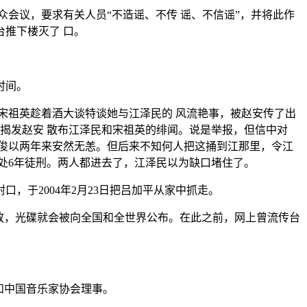
会议，要求有关人员“不造谣、不传 谣、不信谣”，并将此作
推下楼灭了 口。
时间。
间宋祖英趁着酒大谈特谈她与江泽民的 风流艳事，被赵安传了出
揭发赵安 散布江泽民和宋祖英的绯闻。说是举报，但信中对
俊以两年来安然无恙。但后来不知何人把这捅到江那里，令江
处6年徒刑。两人都进去了，江泽民以为缺口堵住了。
于2004年2月23日把吕加平从家中抓走。
放，光碟就会被向全国和全世界公布。在此之前，网上曾流传台
和中国音乐家协会理事。