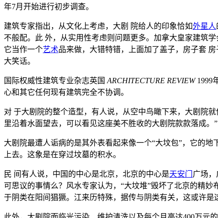
年7月开始进行初步调查。
建筑专家指出，从文化上考虑，大剧 院给人的印象恰如
外星人
不般配。此 外，从实用性考虑则问题更多。加拿大皇家建筑学会院士
它当作一个
艺术
品来做，大错特错，上面加了盖子，房子套 
大笑话。
国际权威性建筑专业杂志英国
ARCHITECTURE REVIEW
199
心和其它任何现有建筑完全不协调。
对 于大剧院的整个造型，有人说，从空中鸟瞰下来，大剧院就
里沿着水面望去，可以看见这座美不胜收的大剧院款款落成。
大剧院最遭人诟病的是其外表看起来像一个“大坟包”，它的地
上去。这象是在穿过坟墓的积水。
民 间有人说，中国的中心是北京，北京的中心是
天安门
广场，
可思议的事情么？风水专家认为，“大坟堆”毁坏了北京的精妙
于阴类在阳间猖獗。江来历特殊，据传与阴类有关，这或许是
此外，大剧院面临光污染、维护清洗以及每个月高达400万元的