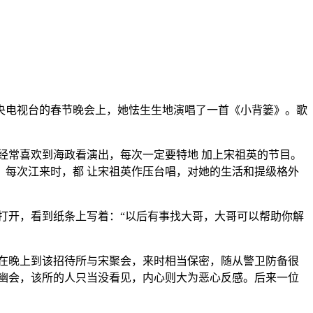
中央电视台的春节晚会上，她怯生生地演唱了一首《小背篓》。歌
经常喜欢到海政看演出，每次一定要特地 加上宋祖英的节目。
每次江来时，都 让宋祖英作压台唱，对她的生活和提级格外
打开，看到纸条上写着：“以后有事找大哥，大哥可以帮助你解
在晚上到该招待所与宋聚会，来时相当保密，随从警卫防备很
幽会，该所的人只当没看见，内心则大为恶心反感。后来一位