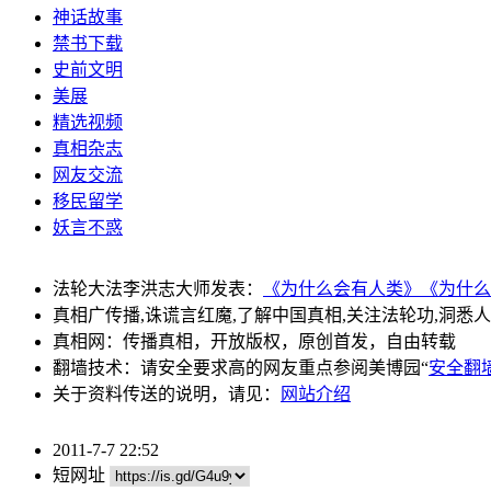
神话故事
禁书下载
史前文明
美展
精选视频
真相杂志
网友交流
移民留学
妖言不惑
法轮大法李洪志大师发表：
《为什么会有人类》
《为什么
真相广传播,诛谎言红魔,了解中国真相,关注法轮功,洞悉
真相网：传播真相，开放版权，原创首发，自由转载
翻墙技术：请安全要求高的网友重点参阅美博园“
安全翻
关于资料传送的说明，请见：
网站介绍
2011-7-7 22:52
短网址