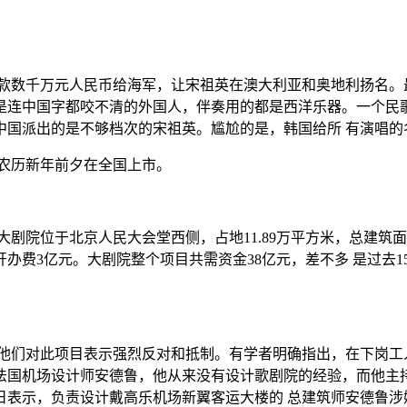
款数千万元人民币给海军，让宋祖英在澳大利亚和奥地利扬名。
是连中国字都咬不清的外国人，伴奏用的都是西洋乐器。一个民歌
果中国派出的是不够档次的宋祖英。尴尬的是，韩国给所 有演唱
年农历新年前夕在全国上市。
大剧院位于北京人民大会堂西侧，占地11.89万平方米，总建筑面积
办费3亿元。大剧院整个项目共需资金38亿元，差不多 是过去1
他们对此项目表示强烈反对和抵制。有学者明确指出，在下岗工
国机场设计师安德鲁，他从来没有设计歌剧院的经验，而他主持设计
日表示，负责设计戴高乐机场新翼客运大楼的 总建筑师安德鲁涉