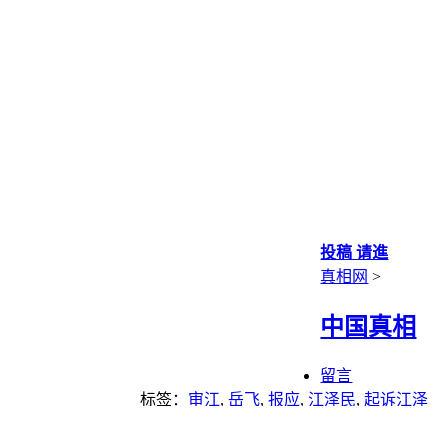
投稿 请進
真相网
>
中国真相
留言
标签：
审江
,
岳飞
,
报应
,
江泽民
,
起诉江泽
民