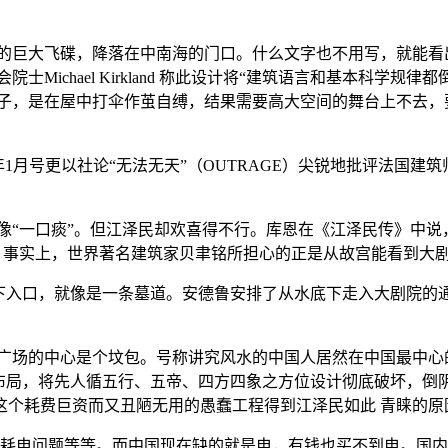
的巨大飞碟，降落在中南海的门口。什么文字也不用写，就能看
Michael Kirkland 称此设计将“建筑语言和基本科学
房子，是在屋中打伞作茧自缚，结果需要高大空间的舞台上不去
9年1月号更以社论“无法无天”（OUTRAGE）尖锐地批评法国
像“一口痰”。但江泽民却欢喜得不行。库恩在《江泽民传》中说
” 事实上，世界著名建筑家贝聿铭所担心的正是从故宫能看到大
下入口，就像是一条墓道。安德鲁安排了从水底下走入大剧院的通
广场的中心是个坟包。号称讲究风水的中国人居然在中国最中心的
布局，将先人循五行、五帝、四方四象之方位设计彻底破坏，倒
这个耗费巨资而又丑陋无用的愚蠢工程得到江泽民如此 青睐的原
耗电问题等等。而中国现在缺的就是电，有钱也买不到电。国内有