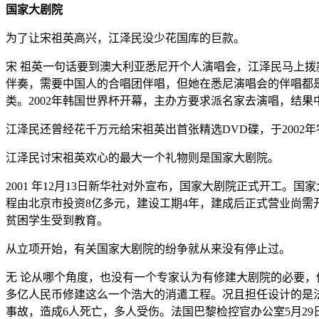
国家大剧院
为了让宋祖英高兴，江泽民没少花国库的巨款。
宋 祖英一句话要到澳大利亚悉尼开个人演唱会，江泽民马上拨
伴奏，需要中国人的合唱团伴唱，但她在悉尼演唱会的伴唱都
类。2002年韩国世界杯开幕，主办方要求派名家去演唱，结
江泽民还曾经花千万元给宋祖英出首张精选DVD碟，于2002
江泽民讨宋祖英欢心的最大一个礼物则是国家大剧院。
2001 年12月13日新华社对外宣布，国家大剧院正式开工。国家
程由北京市投资8亿多元，建设工期4年，建成后正式营业尚需开
贫困学生受到教育。
从立项开始，有关国家大剧院的纷争就从来没有停止过。
无 论从哪个角度，也没有一个专家认为有修建大剧院的必要，
多亿人民币修建这么一个浩大的消遣工程。况且担任设计的是法
事故，造成6人死亡，多人受伤。法国巴黎检控官办公室5月29