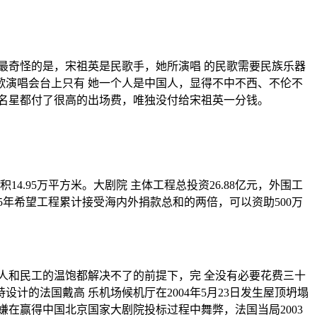
最奇怪的是，宋祖英是民歌手，她所演唱 的民歌需要民族乐器
演唱会台上只有 她一个人是中国人，显得不中不西、不伦不
的名星都付了很高的出场费，唯独没付给宋祖英一分钱。
14.95万平方米。大剧院 主体工程总投资26.88亿元，外围工
5年希望工程累计接受海内外捐款总和的两倍，可以资助500万
人和民工的温饱都解决不了的前提下，完 全没有必要花费三十
的法国戴高 乐机场候机厅在2004年5月23日发生屋顶坍塌
嫌在赢得中国北京国家大剧院投标过程中舞弊，法国当局2003