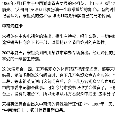
1966年8月1日生于中国湖南省古丈县的宋祖英，比1926年
前夫、“大哥哥”罗浩从此要扮演一个非常尴尬的角 色。有的
记者认为，宋祖英的这种做 法无非是想辩解自己的离婚传闻。
中南海红卡
宋祖英在中央电视台的演出、播出有特权，唱什么歌，一切由
途把镜头扫向台下老干部，以保持这个节目绝对的完整性。
2002年夏天，宋祖英到四川某城市举办专场演出。经江泽民
享受的一级警卫待遇。
这 次演唱会，四、五万名观众的体育馆挤得座无虚席，都要来
结果，她演唱到说这句问白时，台下几万名观众竟齐声应答：“
二段，等宋祖英又说出这句问白后，台下几万名观众又应声如雷
市的市委书记彻查此事。可如今的市委书记也学会做官了，不
台上，没有对准台下，所以无法从几万名观众中找出“滋事分 
宋祖英还有自由出入中南海的特殊通行证“红卡”。1997年
“中南海红卡”，顿时惊得目瞪口呆。