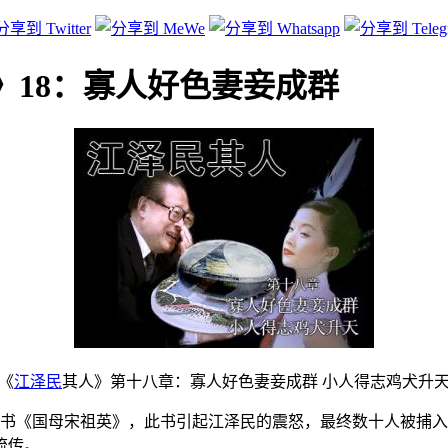
》18：寡人好色妻妾成群
《
江泽民
其人》第十八章：寡人好色妻妾成群 小人得志鸡犬升
一本奇书《国母宋祖英》，此书引起江泽民的震怒，最终数十人被
流传。