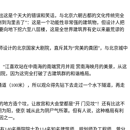
出这是个天大的错误和笑话，与北京六朝古都的文化传统完全
规律都倒到沟里去了”：这是一个功能性非常强的建筑物，但设计人把
，要向地下挖六至八层楼，这是全世界建筑界有史以来最荒谬的
建筑师设计的北京国家大剧院，直斥其为“完美的粪团”，与北京城中
，“江喜欢站在中南海的南端赏月并观 赏南海映月的美景，从这
剧院，因为这完全打破了古建筑群的和谐格局。
道（100米），所以观众得先钻下去走过一个水下隧道，再走
地方造个坟，让故宫和大会堂都是“开 门见坟”！还有比这不
阴为阳，使京 城从此为阴尸气所罩。但有人说，这种格局有利
因之一。
140名两院院士及114名知名建筑师、规划师及工程师，曾分