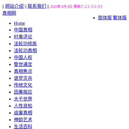
||
网站介绍
||
联系我们
||
21:55:02
2026年 8月 8日 星期六
真相网
简体版
繁体版
Home
中国真相
时事评论
法轮功修炼
法轮功真相
中国人权
警世通言
真相焦点
退党灭共
传统文化
因果报应
大千世界
人性良知
迫害真相
神韵艺术
生活百科