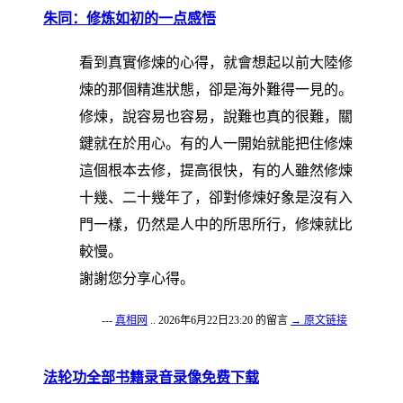
朱同：修炼如初的一点感悟
看到真實修煉的心得，就會想起以前大陸修
煉的那個精進狀態，卻是海外難得一見的。
修煉，說容易也容易，說難也真的很難，關
鍵就在於用心。有的人一開始就能把住修煉
這個根本去修，提高很快，有的人雖然修煉
十幾、二十幾年了，卻對修煉好象是沒有入
門一樣，仍然是人中的所思所行，修煉就比
較慢。
謝謝您分享心得。
---
真相网
.. 2026年6月22日23:20 的留言
→ 原文链接
法轮功全部书籍录音录像免费下载