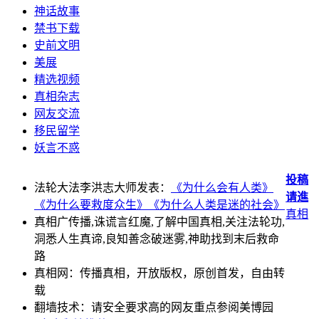
神话故事
禁书下载
史前文明
美展
精选视频
真相杂志
网友交流
移民留学
妖言不惑
投稿
法轮大法李洪志大师发表：
《为什么会有人类》
请進
《为什么要救度众生》
《为什么人类是迷的社会》
真相
真相广传播,诛谎言红魔,了解中国真相,关注法轮功,
洞悉人生真谛,良知善念破迷雾,神助找到末后救命
路
真相网：传播真相，开放版权，原创首发，自由转
载
翻墙技术：请安全要求高的网友重点参阅美博园