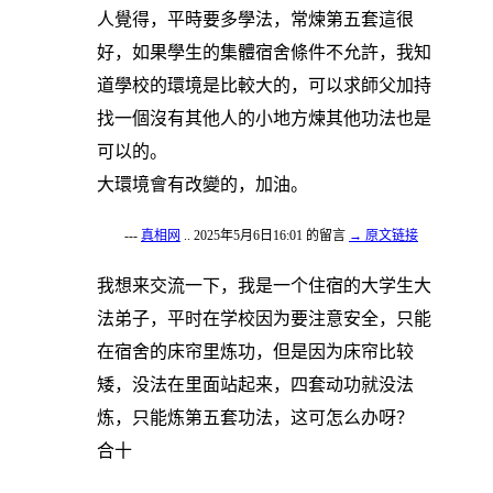
人覺得，平時要多學法，常煉第五套這很
好，如果學生的集體宿舍條件不允許，我知
道學校的環境是比較大的，可以求師父加持
找一個沒有其他人的小地方煉其他功法也是
可以的。
大環境會有改變的，加油。
---
真相网
.. 2025年5月6日16:01 的留言
→ 原文链接
我想来交流一下，我是一个住宿的大学生大
法弟子，平时在学校因为要注意安全，只能
在宿舍的床帘里炼功，但是因为床帘比较
矮，没法在里面站起来，四套动功就没法
炼，只能炼第五套功法，这可怎么办呀？
合十