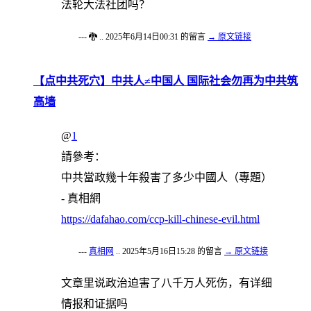
法轮大法社团吗？
--- 🐉 .. 2025年6月14日00:31 的留言
→ 原文链接
【点中共死穴】中共人≠中国人 国际社会勿再为中共筑
高墙
@
1
請參考：
中共當政幾十年殺害了多少中國人（專題）
- 真相網
https://dafahao.com/ccp-kill-chinese-evil.html
---
真相网
.. 2025年5月16日15:28 的留言
→ 原文链接
文章里说政治迫害了八千万人死伤，有详细
情报和证据吗