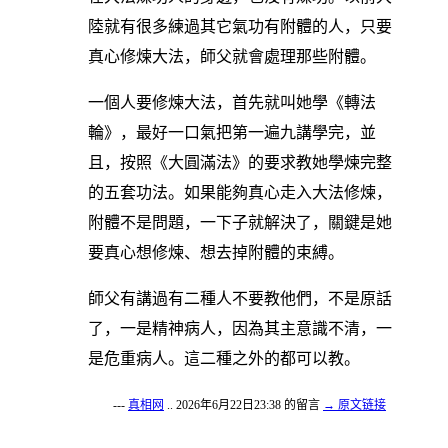
陸就有很多練過其它氣功有附體的人，只要
真心修煉大法，師父就會處理那些附體。
一個人要修煉大法，首先就叫她學《轉法
輪》，最好一口氣把第一遍九講學完，並
且，按照《大圓滿法》的要求教她學煉完整
的五套功法。如果能夠真心走入大法修煉，
附體不是問題，一下子就解決了，關鍵是她
要真心想修煉、想去掉附體的束縛。
師父有講過有二種人不要教他們，不是原話
了，一是精神病人，因為其主意識不清，一
是危重病人。這二種之外的都可以教。
---
真相网
.. 2026年6月22日23:38 的留言
→ 原文链接