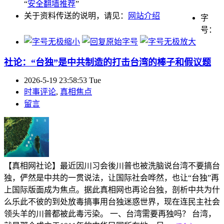
“
安全翻墙推荐
”
关于资料传送的说明，请见：
网站介绍
字
号：
社论：“台独”是中共制造的打击台湾的棒子和假议题
2026-5-19 23:58:53 Tue
时事评论
,
真相焦点
留言
【真相网社论】最近因川习会後川普也被洗脑说台湾不要搞台
独，俨然是中共的一贯说法，让国际社会哗然，也让“台独”再
上国际版面成为焦点。据此真相网也再论台独，剖析中共为什
么乐此不彼的到处放毒搞事用台独迷惑世界，现在连民主社会
领头羊的川普都被此毒污染。 一、台湾需要再独吗？ 台湾，