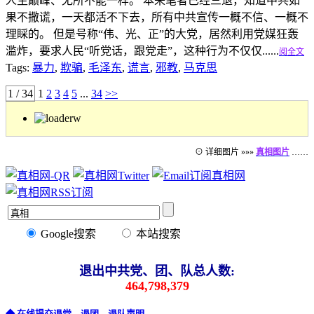
人生巅峰、无所不能一样。 本来笔者已经三退，知道中共如
果不撒谎，一天都活不下去，所有中共宣传一概不信、一概不
理睬的。 但是号称“伟、光、正”的大党，居然利用党媒狂轰
滥炸，要求人民“听党话，跟党走”，这种行为不仅仅......
阅全文
Tags:
暴力
,
欺骗
,
毛泽东
,
谎言
,
邪教
,
马克思
1 / 34
1
2
3
4
5
...
34
>>
⊙ 详细图片 »»»
真相图片
……
Google搜索
本站搜索
退出中共党、团、队总人数:
464,798,379
◆ 在线提交退党、退团、退队声明