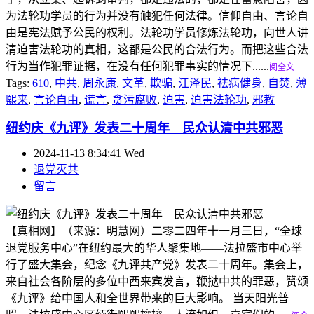
为法轮功学员的行为并没有触犯任何法律。信仰自由、言论自
由是宪法赋予公民的权利。法轮功学员修炼法轮功，向世人讲
清迫害法轮功的真相，这都是公民的合法行为。而把这些合法
行为当作犯罪证据，在没有任何犯罪事实的情况下......
阅全文
Tags:
610
,
中共
,
周永康
,
文革
,
欺骗
,
江泽民
,
祛病健身
,
自焚
,
薄
熙来
,
言论自由
,
谎言
,
贪污腐败
,
迫害
,
迫害法轮功
,
邪教
纽约庆《九评》发表二十周年 民众认清中共邪恶
2024-11-13 8:34:41 Wed
退党灭共
留言
【真相网】（来源：明慧网）二零二四年十一月三日，“全球
退党服务中心”在纽约最大的华人聚集地——法拉盛市中心举
行了盛大集会，纪念《九评共产党》发表二十周年。集会上，
来自社会各阶层的多位中西来宾发言，鞭挞中共的罪恶，赞颂
《九评》给中国人和全世界带来的巨大影响。 当天阳光普