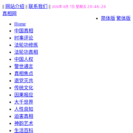
||
网站介绍
||
联系我们
||
20:46:26
2026年 8月 7日 星期五
真相网
简体版
繁体版
Home
中国真相
时事评论
法轮功修炼
法轮功真相
中国人权
警世通言
真相焦点
退党灭共
传统文化
因果报应
大千世界
人性良知
迫害真相
神韵艺术
生活百科