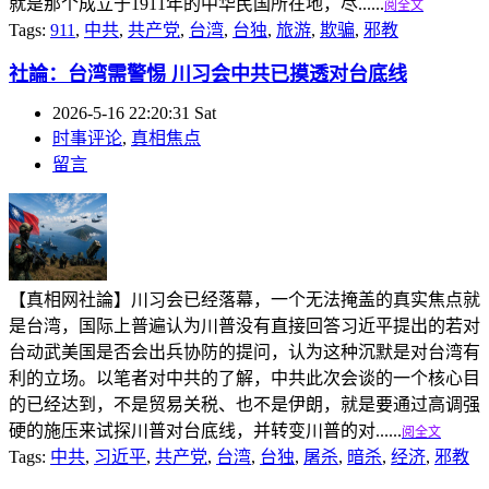
就是那个成立于1911年的中华民国所在地，尽......
阅全文
Tags:
911
,
中共
,
共产党
,
台湾
,
台独
,
旅游
,
欺骗
,
邪教
社論：台湾需警惕 川习会中共已摸透对台底线
2026-5-16 22:20:31 Sat
时事评论
,
真相焦点
留言
【真相网社論】川习会已经落幕，一个无法掩盖的真实焦点就
是台湾，国际上普遍认为川普没有直接回答习近平提出的若对
台动武美国是否会出兵协防的提问，认为这种沉默是对台湾有
利的立场。以笔者对中共的了解，中共此次会谈的一个核心目
的已经达到，不是贸易关税、也不是伊朗，就是要通过高调强
硬的施压来试探川普对台底线，并转变川普的对......
阅全文
Tags:
中共
,
习近平
,
共产党
,
台湾
,
台独
,
屠杀
,
暗杀
,
经济
,
邪教