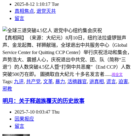
2025-8-12 1:10:17 Tue
真相焦点
,
退党灭共
留言
【真相网】（来源：大纪元）8月10日，纽约法拉盛锣鼓声
声、金龙起舞、祥狮献瑞，全球退出中共服务中心（Global
Service Center for Quitting CCP Center）举行庆祝活动和集会，
声势浩大、震撼人心，庆祝退出中共党、团、队（简称“三
退”）的人数突破4.5亿人暨“打倒中共恶魔”（End CCP）人数
突破500万在即。 圖摘取自大紀元 十多名发言者......
阅全文
Tags:
九评
,
共产党
,
文革
,
暴力
,
活摘器官
,
讲真相
,
谎言
,
迫害
,
邪教
明月：关于释迦族覆灭的历史故事
2025-7-10 0:03:47 Thu
因果报应
留言