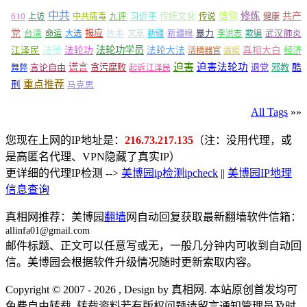
中共
信仰
修炼
610
传统文化
共产
上访
中共病毒
九评
习近平
传说
健康
党
报应
台湾
命运
大选
故事
文革
新疆
新疆棉
暴力
李洪志
欺骗
武汉肺炎
法轮功学员
江泽民
法律
法轮功
法轮大法
真相大白
经济
活摘器官
瘟疫
谎言
迫害
迫害法轮功
言论自由
贪污腐败
退党
邪教
酷
舞弊
起诉江泽民
重点推荐
刑
马克思
All Tags
»»
您现在上网的IP地址是：
216.73.217.135
（注：没用代理，或
是高匿名代理、VPN隐藏了真实IP）
更详细的代理IP检测 -->
美博园ip检测ipcheck
||
美博园IP地理
信息查询
真相网推荐：美博园
翻墙
网自动回复获取最新翻墙软件信箱：
allinfa01@gmail.com
邮件标题、正文可以任意写或无，一般几分钟内可收到自动回
信。美博园会根据软件升级情况随时更新索取内容。
Copyright © 2007 - 2026 , Design by 真相网. 本站原创首发均可
免费自由转载. 转载资料若有版权问题请留言通知管理员及时