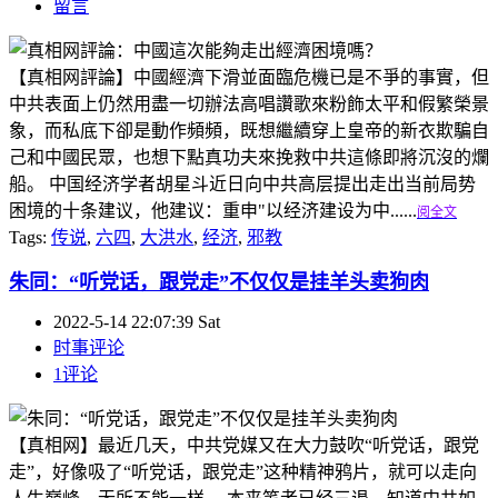
留言
【真相网評論】中國經濟下滑並面臨危機已是不爭的事實，但
中共表面上仍然用盡一切辦法高唱讚歌來粉飾太平和假繁榮景
象，而私底下卻是動作頻頻，既想繼續穿上皇帝的新衣欺騙自
己和中國民眾，也想下點真功夫來挽救中共這條即將沉沒的爛
船。 中国经济学者胡星斗近日向中共高层提出走出当前局势
困境的十条建议，他建议：重申"以经济建设为中......
阅全文
Tags:
传说
,
六四
,
大洪水
,
经济
,
邪教
朱同：“听党话，跟党走”不仅仅是挂羊头卖狗肉
2022-5-14 22:07:39 Sat
时事评论
1评论
【真相网】最近几天，中共党媒又在大力鼓吹“听党话，跟党
走”，好像吸了“听党话，跟党走”这种精神鸦片，就可以走向