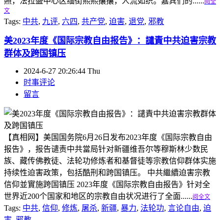
照，法拉盛中心区缅街熙熙攘攘，人流如织。嘉宾们的......
阅全
文
Tags:
中共
,
九评
,
六四
,
共产党
,
迫害
,
退党
,
邪教
美2023年度《国际宗教自由报告》：譴責中共迫害宗教
群体及跨国镇压
2024-6-27 20:26:44 Thu
时事评论
留言
【真相网】美国国务院6月26日发布2023年度《国际宗教自由
报告》，报告谴责中共當局针对新疆维吾尔等穆斯林少数民
族、藏传佛教徒、法轮功修炼者和基督徒等宗教信仰群体实施
持续性迫害政策，包括酷刑和跨国镇压。 中共繼續迫害宗教
信仰並實施跨国镇压 2023年度《国际宗教自由报告》针对全
世界近200个国家和地区的宗教自由状况进行了全面......
阅全文
Tags:
中共
,
信仰
,
修炼
,
屠杀
,
新疆
,
暴力
,
法轮功
,
言论自由
,
迫
害
,
邪教