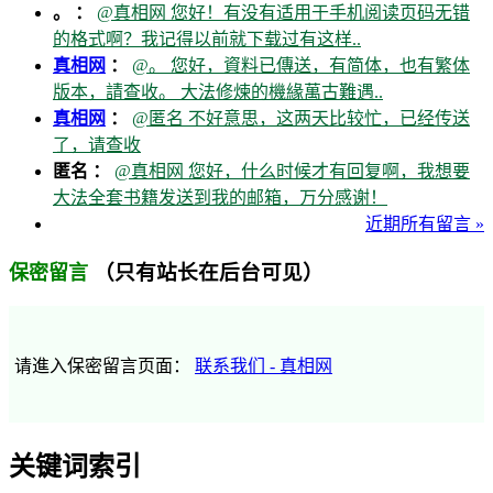
。 ：
@真相网 您好！有没有适用于手机阅读页码无错
的格式啊？我记得以前就下载过有这样..
真相网
：
@。 您好，資料已傳送，有简体，也有繁体
版本，請查收。 大法修煉的機緣萬古難遇..
真相网
：
@匿名 不好意思，这两天比较忙，已经传送
了，请查收
匿名 ：
@真相网 您好，什么时候才有回复啊，我想要
大法全套书籍发送到我的邮箱，万分感谢！
近期所有留言 »
（只有站长在后台可见）
保密留言
请進入保密留言页面：
联系我们 - 真相网
关键词索引