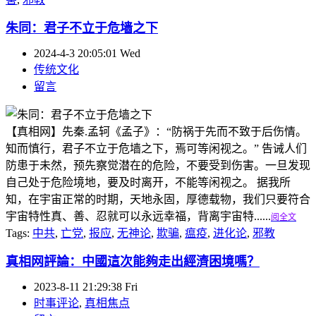
朱同：君子不立于危墙之下
2024-4-3 20:05:01 Wed
传统文化
留言
【真相网】先秦.孟轲《孟子》：“防祸于先而不致于后伤情。
知而慎行，君子不立于危墙之下，焉可等闲视之。” 告诫人们
防患于未然，预先察觉潜在的危险，不要受到伤害。一旦发现
自己处于危险境地，要及时离开，不能等闲视之。 据我所
知，在宇宙正常的时期，天地永固，厚德载物，我们只要符合
宇宙特性真、善、忍就可以永远幸福，背离宇宙特......
阅全文
Tags:
中共
,
亡党
,
报应
,
无神论
,
欺骗
,
瘟疫
,
进化论
,
邪教
真相网評論：中國這次能夠走出經濟困境嗎？
2023-8-11 21:29:38 Fri
时事评论
,
真相焦点