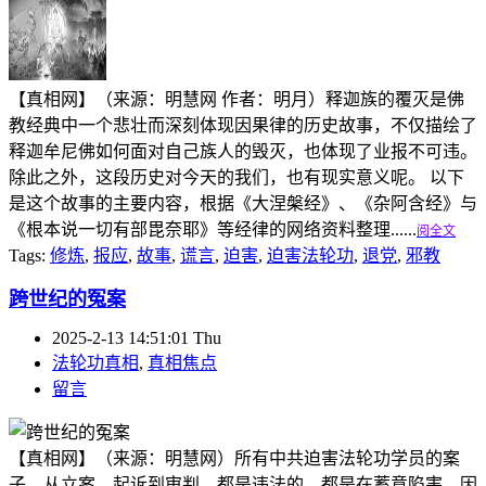
【真相网】（来源：明慧网 作者：明月）释迦族的覆灭是佛
教经典中一个悲壮而深刻体现因果律的历史故事，不仅描绘了
释迦牟尼佛如何面对自己族人的毁灭，也体现了业报不可违。
除此之外，这段历史对今天的我们，也有现实意义呢。 以下
是这个故事的主要内容，根据《大涅槃经》、《杂阿含经》与
《根本说一切有部毘奈耶》等经律的网络资料整理......
阅全文
Tags:
修炼
,
报应
,
故事
,
谎言
,
迫害
,
迫害法轮功
,
退党
,
邪教
跨世纪的冤案
2025-2-13 14:51:01 Thu
法轮功真相
,
真相焦点
留言
【真相网】（来源：明慧网）所有中共迫害法轮功学员的案
子，从立案、起诉到审判，都是违法的，都是在蓄意陷害，因