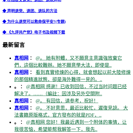
◆ 声明退党、退团、退队的方法
◆ 为什么退党可以救命保平安?(专题)
◆ 《九评共产党》电子书及视频下载
最新留言
真相网
：
@。 她有附體，又不願意主意識強放棄它
們，這個比較難辦。她不願意學大法，即使是..
真相网
：
看到真實修煉的心得，就會想起以前大陸修煉
的那個精進狀態，卻是海外難得一見的。..
。 ：
@真相网 感谢！已收到回信，不过当时问题已经
解决了。……（編註：因涉及另外空間附..
真相网
：
@。 有回信，请参考，祝好！
真相网
：
@。 不好意思，最近比較忙，遲復見諒。 大
法書籍原版格式，官方發布的就是PDF，..
。 ：
@真相网 您好！我最近遇到一个附体的事情，让
我很苦恼，希望能帮我解答一下，我先..