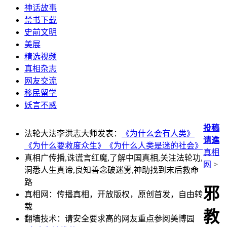
神话故事
禁书下载
史前文明
美展
精选视频
真相杂志
网友交流
移民留学
妖言不惑
投稿
法轮大法李洪志大师发表：
《为什么会有人类》
请進
《为什么要救度众生》
《为什么人类是迷的社会》
真相
真相广传播,诛谎言红魔,了解中国真相,关注法轮功,
网
>
洞悉人生真谛,良知善念破迷雾,神助找到末后救命
路
邪
真相网：传播真相，开放版权，原创首发，自由转
载
教
翻墙技术：请安全要求高的网友重点参阅美博园