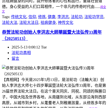
员祛病健身的同时，提升修炼者的心性和品行，重建社会道
德。身心受益的人们口耳相传，一个非凡的传奇时代由......
阅全
文
Tags:
传统文化
,
信仰
,
修炼
,
健康
,
李洪志
,
法轮功
,
法轮功学员
,
法轮大法
,
法轮大法日
,
祛病健身
,
神传文化
恭贺法轮功创始人李洪志大師華誕暨大法弘传33周年
（20250513）
2025-5-13 0:00:12 Tue
法轮功真相
留言
【真相网】今天是2025年5月13日，是法轮功（法輪大法）创
始人李洪志大师七十四岁華誕暨法轮大法弘传33周年，也是第
26届世界法轮大法日。在这个普天同庆、同祝、同颂的殊勝日
子，中国大陆及世界各地，从南疆到北域，从东部沿海到西部
高原，从城市到乡村，从耄耋老人到稚嫩孩童，从修炼多年的