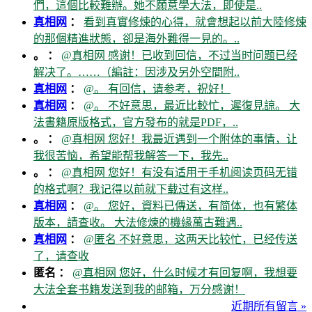
們，這個比較難辦。她不願意學大法，即使是..
真相网
：
看到真實修煉的心得，就會想起以前大陸修煉
的那個精進狀態，卻是海外難得一見的。..
。 ：
@真相网 感谢！已收到回信，不过当时问题已经
解决了。……（編註：因涉及另外空間附..
真相网
：
@。 有回信，请参考，祝好！
真相网
：
@。 不好意思，最近比較忙，遲復見諒。 大
法書籍原版格式，官方發布的就是PDF，..
。 ：
@真相网 您好！我最近遇到一个附体的事情，让
我很苦恼，希望能帮我解答一下，我先..
。 ：
@真相网 您好！有没有适用于手机阅读页码无错
的格式啊？我记得以前就下载过有这样..
真相网
：
@。 您好，資料已傳送，有简体，也有繁体
版本，請查收。 大法修煉的機緣萬古難遇..
真相网
：
@匿名 不好意思，这两天比较忙，已经传送
了，请查收
匿名 ：
@真相网 您好，什么时候才有回复啊，我想要
大法全套书籍发送到我的邮箱，万分感谢！
近期所有留言 »