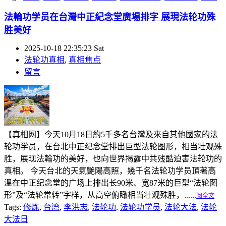
法輪功学员在台灣中正紀念堂廣場排字 展現法轮功殊
胜美好
2025-10-18 22:35:23 Sat
法轮功真相
,
真相焦点
留言
【真相网】今天10月18日約5千多名台灣及來自其他國家的法
轮功学员，在台北中正纪念堂排出巨型法轮图形，相当壮观殊
胜，展现法輪功的美好，也向世界揭露中共残酷迫害法轮功的
真相。 今天台北的天氣艷陽高照，幾千名法轮功学员頂著高
溫在中正纪念堂的广场上排出长90米、宽87米的巨型“法轮图
形”及“法轮常转”字样，从高空俯瞰相当壮观殊胜，......
阅全文
Tags:
修炼
,
台湾
,
李洪志
,
法轮功
,
法轮功学员
,
法轮大法
,
法轮
大法日