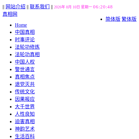
||
网站介绍
||
联系我们
||
06:20:48
2026年 8月 10日 星期一
真相网
简体版
繁体版
Home
中国真相
时事评论
法轮功修炼
法轮功真相
中国人权
警世通言
真相焦点
退党灭共
传统文化
因果报应
大千世界
人性良知
迫害真相
神韵艺术
生活百科