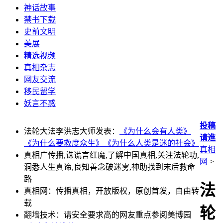
神话故事
禁书下载
史前文明
美展
精选视频
真相杂志
网友交流
移民留学
妖言不惑
投稿
法轮大法李洪志大师发表：
《为什么会有人类》
请進
《为什么要救度众生》
《为什么人类是迷的社会》
真相
真相广传播,诛谎言红魔,了解中国真相,关注法轮功,
网
>
洞悉人生真谛,良知善念破迷雾,神助找到末后救命
路
法
真相网：传播真相，开放版权，原创首发，自由转
载
轮
翻墙技术：请安全要求高的网友重点参阅美博园