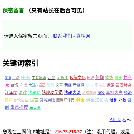
（只有站长在后台可见）
保密留言
请進入保密留言页面：
联系我们 - 真相网
关键词索引
中共
信仰
修炼
610
传统文化
共产
上访
中共病毒
九评
习近平
传说
健康
党
报应
台湾
命运
大选
故事
文革
新疆
新疆棉
暴力
李洪志
欺骗
武汉肺炎
法轮功学员
江泽民
法律
法轮功
法轮大法
真相大白
经济
活摘器官
瘟疫
谎言
迫害
迫害法轮功
言论自由
贪污腐败
退党
邪教
酷
舞弊
起诉江泽民
重点推荐
刑
马克思
All Tags
»»
您现在上网的IP地址是：
216.73.216.37
（注：没用代理，或是