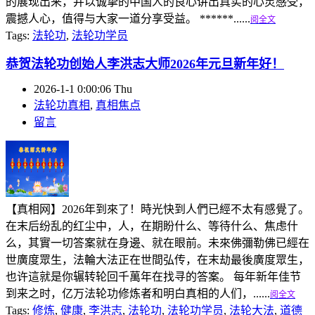
的展现出来，并以诚挚的中国人的良心讲出真实的心灵感受，
震撼人心，值得与大家一道分享受益。 ******......
阅全文
Tags:
法轮功
,
法轮功学员
恭贺法轮功创始人李洪志大师2026年元旦新年好！
2026-1-1 0:00:06 Thu
法轮功真相
,
真相焦点
留言
【真相网】2026年到來了！時光快到人們已經不太有感覺了。
在末后纷乱的红尘中，人，在期盼什么、等待什么、焦虑什
么，其實一切答案就在身邊、就在眼前。未來佛彌勒佛已經在
世廣度眾生，法輪大法正在世間弘传，在末劫最後廣度眾生，
也许這就是你辗转轮回千萬年在找寻的答案。 每年新年佳节
到来之时，亿万法轮功修炼者和明白真相的人们，......
阅全文
Tags:
修炼
,
健康
,
李洪志
,
法轮功
,
法轮功学员
,
法轮大法
,
道德