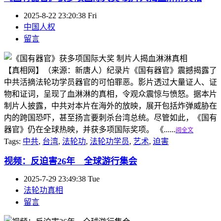
2025-8-22 23:20:38 Fri
中国人权
留言
【真相网】（来源：新唐人）纪录片《国有器官》震撼揭露了
中共活摘法轮功学员器官的可怕罪恶。影片透过大量证人、证
物和证词，呈现了血淋淋的真相，令观众震惊与愤怒。据本片
制片人披露，中共对本片在海外的放映，展开包括炸弹威胁在
内的跨国恐吓，甚至扬言要刺杀台湾总统。尽管如此，《国有
器官》仍在全球热映，并获多项国际奖项。 《......
阅全文
Tags:
中共
,
台湾
,
法轮功
,
法轮功学员
,
艺术
,
迫害
视频：反迫害26年 全球游行集会
2025-7-29 23:49:38 Tue
法轮功真相
留言