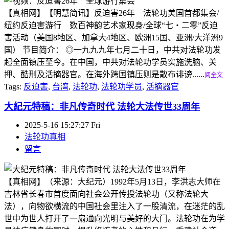
【真相网】【明慧简讯】反迫害26年 法轮功美国首都集会/
纽约反迫害游行 数百神韵艺术家现身/全球“七‧二零”反迫
害活动（美国8地区、加拿大4地区、欧洲15国、亚洲/大洋洲9
国） 节目简介： ◎一九九九年七月二十日，中共对法轮功发
起全面镇压至今。在中国，中共对法轮功学员实施洗脑、关
押、酷刑及活摘器官。在海外跨国镇压则是散布诽谤......
阅全文
Tags:
反迫害
,
台湾
,
法轮功
,
法轮功学员
,
活摘器官
大紀元特稿：非凡传奇时代 法轮大法传世33周年
2025-5-16 15:27:27 Fri
法轮功真相
留言
【真相网】（来源：大纪元）1992年5月13日，李洪志大师在
吉林省长春市首度面向社会公开传授法轮功（又称法轮大
法），向物欲横流的中国社会里注入了一股清流，在迷茫的乱
世中为世人打开了一扇通向光明与美好的大门。法轮功在为学