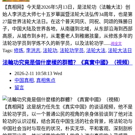
【真相网】今天是2026年5月13日，是法轮功（法輪大法）创
始人李洪志大师七十五岁華誕暨法轮大法弘传34周年，也是第
27届世界法轮大法日。在这个普天同庆、同祝、同颂的殊勝日
子，中国大陆及世界各地，从南疆到北域，从东部沿海到西部
高原，从城市到乡村，从耄耋老人到稚嫩孩童，从修炼多年的
法轮功学员到学炼不久的新学员，以及法轮功学......
阅全文
Tags:
修炼
,
李洪志
,
法轮功
,
法轮功学员
,
法轮大法
,
法轮大法日
法輪功究竟是個什麼樣的群體？《真實中國》（視頻）
2026-2-11 10:58:13 Wed
中国真相
,
真相焦点
留言
【真相网】这是胡力任先生《真实中国》的谈话视频，他不是
法轮功学员，以一个普通公民的视角的亲身体验谈到了他对法
轮功的认识过程，结合其在中国生活的社会背景，将法轮功与
中国社会当时与现在的状况，朴实无华、平和客观、深刻剖析