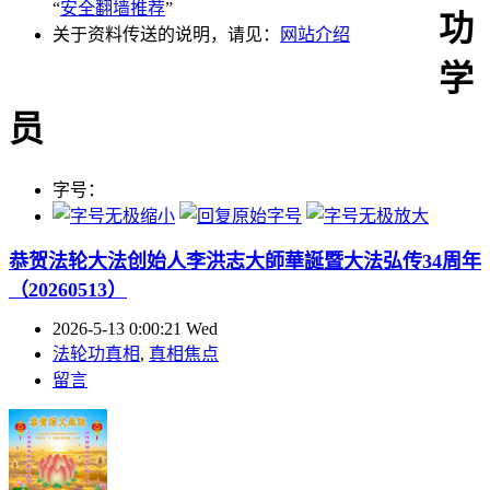
“
安全翻墙推荐
”
功
关于资料传送的说明，请见：
网站介绍
学
员
字号：
恭贺法轮大法创始人李洪志大師華誕暨大法弘传34周年
（20260513）
2026-5-13 0:00:21 Wed
法轮功真相
,
真相焦点
留言