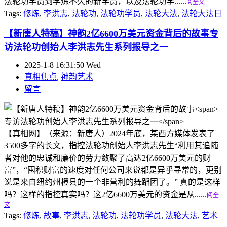
法轮功学员到学炼不久的新学员，以及法轮功学......
阅全文
Tags:
修炼
,
李洪志
,
法轮功
,
法轮功学员
,
法轮大法
,
法轮大法日
【新唐人特稿】神韵2亿6600万美元资金背后的故事
专
访法轮功创始人李洪志先生系列报导之一
2025-1-8 16:31:50 Wed
真相焦点
,
神韵艺术
留言
【真相网】（来源：新唐人）2024年底，某西方媒体发表了
3500多字的长文，指控法轮功创始人李洪志先生“利用其追随
者对他的忠诚和廉价的劳力敛聚了高达2亿6600万美元的财
富”，“囤积财富的速度对任何公司来说都是异乎寻常的，更别
说是来自纽约州橙县的一个非营利的舞蹈团了。” 真的是这样
吗？这样的指控真实吗？这2亿6600万美元的资金是从......
阅全
文
Tags:
修炼
,
故事
,
李洪志
,
法轮功
,
法轮功学员
,
法轮大法
,
艺术