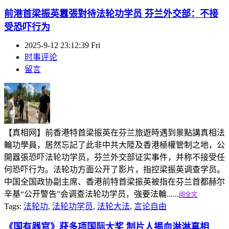
前港首梁振英囂張對待法轮功学员 芬兰外交部：不接
受恐吓行为
2025-9-12 23:12:39 Fri
时事评论
留言
【真相网】前香港特首梁振英在芬兰旅遊時遇到景點講真相法
輪功學員，居然忘記了此非中共大陸及香港極權管制之地，公
開囂張恐吓法轮功学员，芬兰外交部证实事件，并称不接受任
何恐吓行为。法轮功方面公开了影片，指控梁振英调查学员。
中国全国政协副主席、香港前特首梁振英被指在芬兰首都赫尔
辛基“公开警告”会调查法轮功学员，強要法輪......
阅全文
Tags:
法轮功
,
法轮功学员
,
法轮大法
,
言论自由
《国有器官》获多项国际大奖 制片人揭血淋淋真相