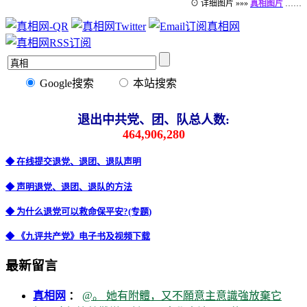
⊙ 详细图片 »»»
真相图片
……
Google搜索
本站搜索
退出中共党、团、队总人数:
464,906,280
◆ 在线提交退党、退团、退队声明
◆ 声明退党、退团、退队的方法
◆ 为什么退党可以救命保平安?(专题)
◆ 《九评共产党》电子书及视频下载
最新留言
真相网
：
@。 她有附體，又不願意主意識強放棄它