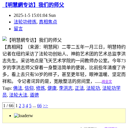
【明慧網专访】我们的师父
2025-1-5 15:01:04 Sun
法轮功修炼
,
真相焦点
留言
【真相网】（来源：明慧网）二零二五年一月三日，明慧特约
记者在纽约采访了法轮功创始人、神韵艺术团的艺术总监李洪
志先生。采访地点是飞天艺术学院的一间教师办公室。今年73
岁的李洪志师父穿着一身整洁简单的便装，比前些年清瘦了许
多，看上去只有50岁的样子，甚至更年轻，眼神温暖、坚定而
祥和。 令记者诧异的是，宽敞整洁的房间里，......
阅全文
Tags:
佛法
,
信仰
,
修炼
,
健康
,
李洪志
,
正法
,
法轮功
,
法轮功学
员
,
法轮大法
,
道德
1 / 66
1
2
3
4
5
...
66
>>