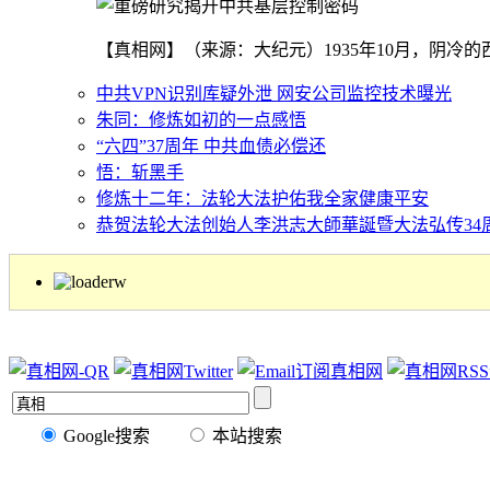
【真相网】（来源：大纪元）1935年10月，阴
中共VPN识别库疑外泄 网安公司监控技术曝光
朱同：修炼如初的一点感悟
“六四”37周年 中共血债必偿还
悟：斩黑手
修炼十二年：法轮大法护佑我全家健康平安
恭贺法轮大法创始人李洪志大師華誕暨大法弘传34周年（
Google搜索
本站搜索