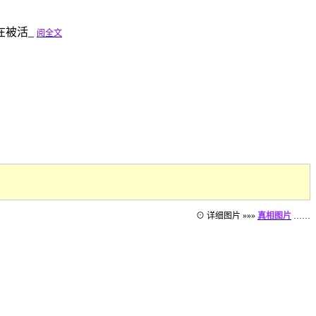
在被活_
阅全文
⊙ 详细图片 »»»
真相图片
……