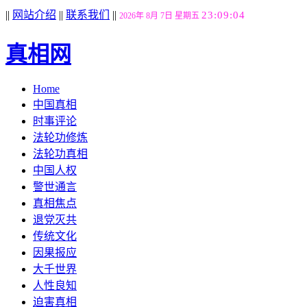
||
网站介绍
||
联系我们
||
23:09:05
2026年 8月 7日 星期五
真相网
Home
中国真相
时事评论
法轮功修炼
法轮功真相
中国人权
警世通言
真相焦点
退党灭共
传统文化
因果报应
大千世界
人性良知
迫害真相