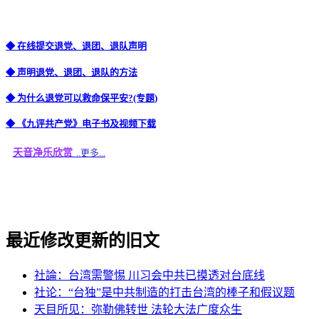
◆ 在线提交退党、退团、退队声明
◆ 声明退党、退团、退队的方法
◆ 为什么退党可以救命保平安?(专题)
◆ 《九评共产党》电子书及视频下载
天音净乐欣赏
..更多...
最近修改更新的旧文
社論：台湾需警惕 川习会中共已摸透对台底线
社论：“台独”是中共制造的打击台湾的棒子和假议题
天目所见：弥勒佛转世 法轮大法广度众生