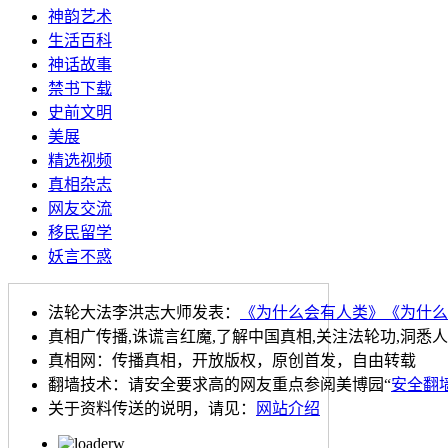
神韵艺术
生活百科
神话故事
禁书下载
史前文明
美展
精选视频
真相杂志
网友交流
移民留学
妖言不惑
法轮大法李洪志大师发表：
《为什么会有人类》
《为什么
真相广传播,诛谎言红魔,了解中国真相,关注法轮功,洞悉
真相网：传播真相，开放版权，原创首发，自由转载
翻墙技术：请安全要求高的网友重点参阅美博园“
安全翻
关于资料传送的说明，请见：
网站介绍