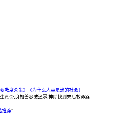
要救度众生》
《为什么人类是迷的社会》
人生真谛,良知善念破迷雾,神助找到末后救命路
墙推荐
”