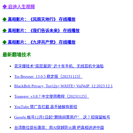
◆ 启迪人生视频
◆
真相影片：《风雨天地行》 在线播放
◆
真相影片：《我们告诉未来》 在线播放
◆
真相影片：《九评共产党》 在线播放
最新翻墙技术
蓝牙爆技术“底层漏洞” 近十年手机、无线耳机全淪陷
Tor Browser_13.0.5 稳定版（20231123）
BlackBelt Privacy_Tor/i2p+ WASTE+ VidVoIP_12.2023.12.1
Toranger_v3.8.7 中文使用教程（20231125）
YouTube 禁广告拦截 高手破解有新招
Google 帐号12月1日起“删除闲置用户” 这 7 招保留帐号
台湾数位部长唐凤：用AI穿越防火牆 把真相送进中国