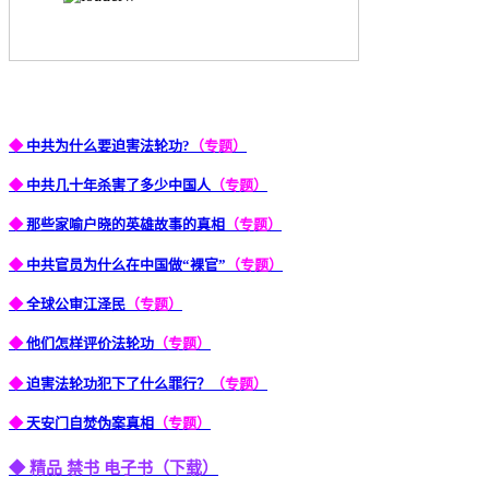
◆
中共为什么要迫害法轮功?
（专题）
◆
中共几十年杀害了多少中国人
（专题）
◆
那些家喻户晓的英雄故事的真相
（专题）
◆
中共官员为什么在中国做“裸官”
（专题）
◆
全球公审江泽民
（专题）
◆
他们怎样评价法轮功
（专题）
◆
迫害法轮功犯下了什么罪行？
（专题）
◆
天安门自焚伪案真相
（专题）
◆ 精品 禁书 电子书（下载）