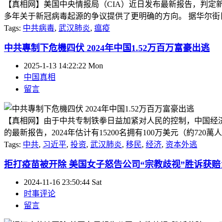
【真相网】美国中央情报局（CIA）近日发布最新报告，判定
多年关于新冠病毒起源的争议提供了更明确的方向。 据华尔街日报
Tags:
中共病毒
,
武汉肺炎
,
瘟疫
中共專制下危機四伏 2024年中国1.52万百万富豪出逃
2025-1-13 14:22:22 Mon
中国真相
留言
【真相网】由于中共专制铁拳日益加紧对人民的控制，中国经济持续
的最新报告，2024年估计有15200名拥有100万美元（約7
Tags:
中共
,
习近平
,
投资
,
武汉肺炎
,
移民
,
经济
,
资本外逃
拒打疫苗被开除 美国女子怒告公司“宗教歧视”胜诉获赔1
2024-11-16 23:50:44 Sat
时事评论
留言