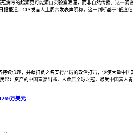
新冠病毒的起源更可能源自实验室泄漏，而非自然传播。这一调查
报道，CIA发言人上周六发表声明称，这一判断基于“低度信心”，意
低迷，并藉扫贪之名实行严厉的政治打击，促使大量中国富豪人心惶惶、
20萬人民幣）资产的中国富豪出逃，人数居全球之冠，最受中国富人青睐
269万美元