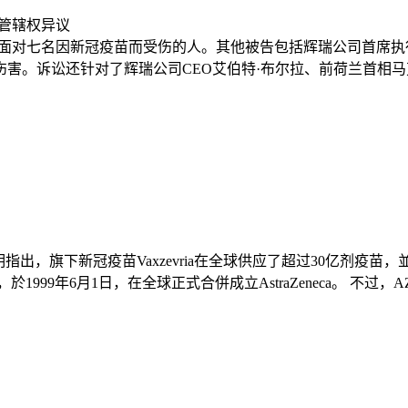
面对七名因新冠疫苗而受伤的人。其他被告包括辉瑞公司首席执行
诉讼还针对了辉瑞公司CEO艾伯特·布尔拉、前荷兰首相马克·吕
声明指出，旗下新冠疫苗Vaxzevria在全球供应了超过30亿剂疫
1999年6月1日，在全球正式合併成立AstraZeneca。 不过，AZ也因