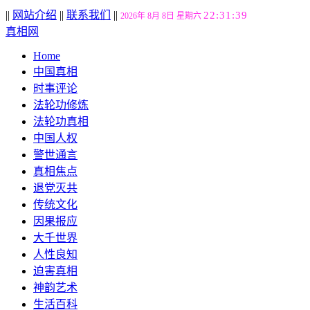
||
网站介绍
||
联系我们
||
22:31:40
2026年 8月 8日 星期六
真相网
Home
中国真相
时事评论
法轮功修炼
法轮功真相
中国人权
警世通言
真相焦点
退党灭共
传统文化
因果报应
大千世界
人性良知
迫害真相
神韵艺术
生活百科