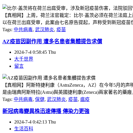
【真相网】上周，荷兰法官裁定：比尔·盖茨必须在荷兰法庭上
以在荷兰出庭受审，此案由七名原告提起，声称受到新冠疫苗伤害。
Tags:
中共病毒
,
武汉肺炎
,
疫苗
AZ疫苗因副作用 遭多名患者集體提告求償
2024-7-4 0:58:45 Thu
大千世界
留言
【真相网】阿斯特捷利康（AstraZeneca，AZ）在今年5月的
是由瑞典阿斯特拉(Astra)與英國捷利康(Zeneca)兩家著名的藥廠，於
Tags:
中共病毒
,
保健
,
武汉肺炎
,
疫苗
,
瘟疫
新冠病毒變異株迅速傳播 傳染力更強
2024-7-4 0:42:13 Thu
生活百科