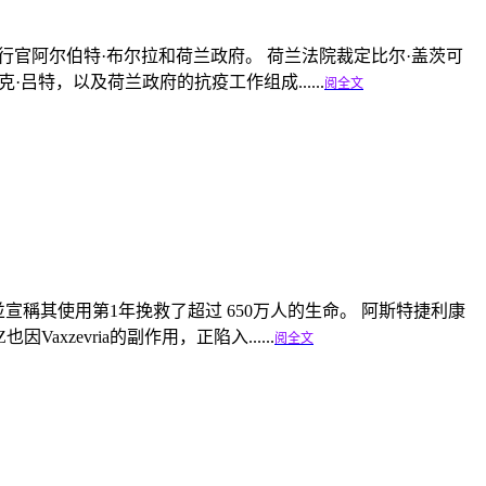
官阿尔伯特·布尔拉和荷兰政府。 荷兰法院裁定比尔·盖茨可
特，以及荷兰政府的抗疫工作组成......
阅全文
苗，並宣稱其使用第1年挽救了超过 650万人的生命。 阿斯特捷利康
Vaxzevria的副作用，正陷入......
阅全文