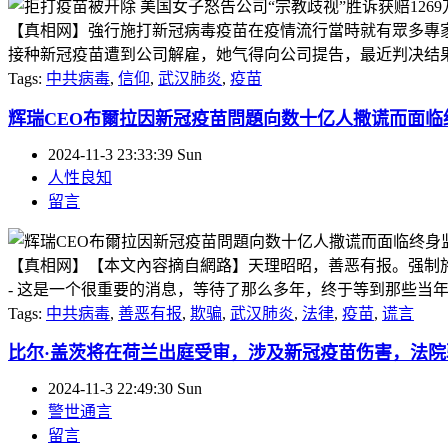
【真相网】強行施打新冠病毒疫苗在疫情流行當時就有眾多專
接种新冠疫苗遭到公司解雇，她气得向公司提告，最近判决结果出炉
Tags:
中共病毒
,
信仰
,
武汉肺炎
,
疫苗
辉瑞CEO布爾拉因新冠疫苗問題向数十亿人撒谎而面临
2024-11-3 23:33:39 Sun
人性良知
留言
【真相网】【本文內容摘自網路】天理昭昭，善恶有报。强制施
- 这是一个很重要的消息，等待了那么多年，终于等到那些当年
Tags:
中共病毒
,
善恶有报
,
欺骗
,
武汉肺炎
,
法律
,
疫苗
,
谎言
比尔·盖茨将在荷兰出庭受审，涉及新冠疫苗伤害，法
2024-11-3 22:49:30 Sun
警世通言
留言