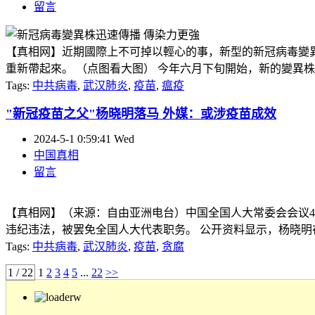
留言
【真相网】近期國際上不可掉以輕心的事，新型的新冠病毒變異株L
重新帶起來。 （点图看大图） 今年六月下旬開始，新的變異株迅速傳
Tags:
中共病毒
,
武汉肺炎
,
疫苗
,
瘟疫
"新冠疫苗之父"杨晓明落马 外媒：或涉疫苗成效
2024-5-1 0:59:41 Wed
中国真相
留言
【真相网】（来源：自由亚洲电台）中国全国人大常委会会议4
违纪违法，被罢免全国人大代表职务。 公开资料显示，杨晓明在
Tags:
中共病毒
,
武汉肺炎
,
疫苗
,
贪腐
1 / 22
1
2
3
4
5
...
22
>>