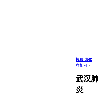
投稿 请進
真相网
>
武汉肺
炎