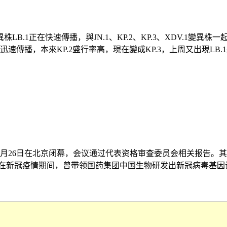
B.1正在快速傳播，與JN.1、KP.2、KP.3、XDV.1變
播，本來KP.2盛行率高，現在變成KP.3，上周又出現LB.1變異株
月26日在北京闭幕，会议通过代表资格审查委员会相关报告。
新冠疫情期间，曾带领国药集团中国生物研发出新冠病毒基因诊断试