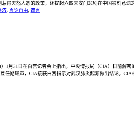
惹得天怒人怨的政策，还提起六四天安门悲剧在中国被刻意遗忘，呼
经济
,
言论自由
,
谎言
eavitt）1月31日在白宫记者会上指出，中央情报局（CIA）
登任期尾声，CIA接获白宫指示对武汉肺炎起源做出结论。CIA根据