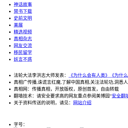
神话故事
禁书下载
史前文明
美展
精选视频
真相杂志
网友交流
移民留学
妖言不惑
法轮大法李洪志大师发表：
《为什么会有人类》
《为什么
真相广传播,诛谎言红魔,了解中国真相,关注法轮功,洞悉
真相网：传播真相，开放版权，原创首发，自由转载
翻墙技术：请安全要求高的网友重点参阅美博园“
安全翻
关于资料传送的说明，请见：
网站介绍
字号：