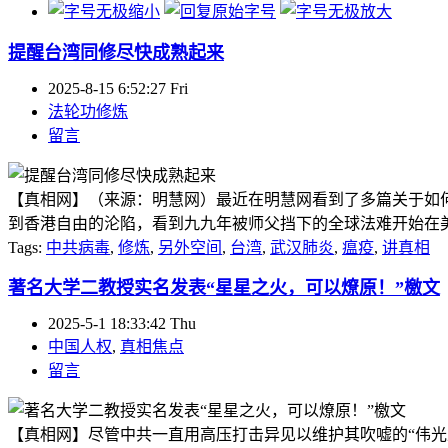
提醒台湾同修尽快成熟起来
2025-8-15 6:52:27 Fri
法轮功修炼
留言
【真相网】（来源：明慧网）最近在明慧网看到了多篇关于如
到香港自由的沦陷，看到九九年被师父挡下的全球法难开始在美国
Tags:
中共病毒
,
修炼
,
另外空间
,
台湾
,
武汉肺炎
,
瘟疫
,
讲真相
著名大学二教授实名发表“星星之火，可以燎原！”檄文
2025-5-1 18:33:42 Thu
中国人权
,
真相焦点
留言
【真相网】尽管中共一直用高压打击异见以维护其吹嘘的“伟