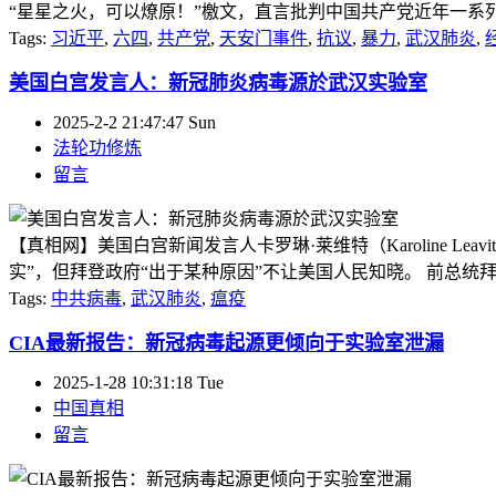
“星星之火，可以燎原！”檄文，直言批判中国共产党近年一系列
Tags:
习近平
,
六四
,
共产党
,
天安门事件
,
抗议
,
暴力
,
武汉肺炎
,
美国白宫发言人：新冠肺炎病毒源於武汉实验室
2025-2-2 21:47:47 Sun
法轮功修炼
留言
【真相网】美国白宫新闻发言人卡罗琳·莱维特（Karoline L
实”，但拜登政府“出于某种原因”不让美国人民知晓。 前总统拜
Tags:
中共病毒
,
武汉肺炎
,
瘟疫
CIA最新报告：新冠病毒起源更倾向于实验室泄漏
2025-1-28 10:31:18 Tue
中国真相
留言