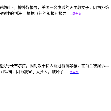
在被糾正。據外媒报导，美国一名虔诚的天主教女子，因为拒绝
的判決。 根据《纽约邮报》报导......
阅全文
执行长布尔拉，因对数十亿人新冠疫苗欺骗，在荷兰被起诉---
，因为戕害了太多人，破坏了......
阅全文