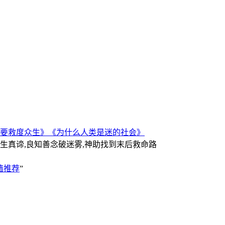
要救度众生》
《为什么人类是迷的社会》
人生真谛,良知善念破迷雾,神助找到末后救命路
墙推荐
”