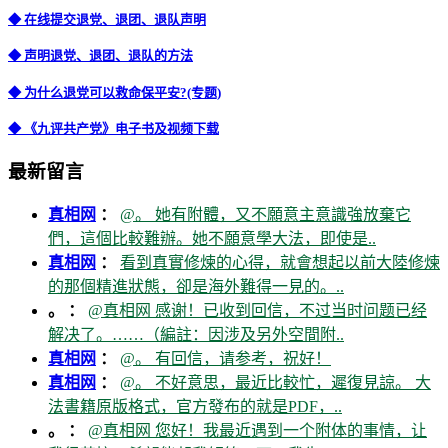
◆ 在线提交退党、退团、退队声明
◆ 声明退党、退团、退队的方法
◆ 为什么退党可以救命保平安?(专题)
◆ 《九评共产党》电子书及视频下载
最新留言
真相网
：
@。 她有附體，又不願意主意識強放棄它
們，這個比較難辦。她不願意學大法，即使是..
真相网
：
看到真實修煉的心得，就會想起以前大陸修煉
的那個精進狀態，卻是海外難得一見的。..
。 ：
@真相网 感谢！已收到回信，不过当时问题已经
解决了。……（編註：因涉及另外空間附..
真相网
：
@。 有回信，请参考，祝好！
真相网
：
@。 不好意思，最近比較忙，遲復見諒。 大
法書籍原版格式，官方發布的就是PDF，..
。 ：
@真相网 您好！我最近遇到一个附体的事情，让