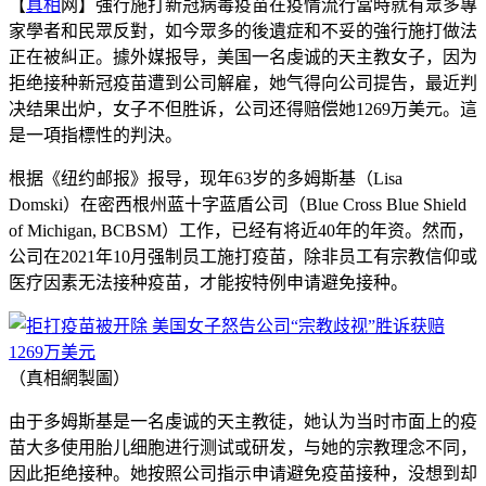
【
真相
网】強行施打新冠病毒疫苗在疫情流行當時就有眾多專
家學者和民眾反對，如今眾多的後遺症和不妥的強行施打做法
正在被糾正。據外媒报导，美国一名虔诚的天主教女子，因为
拒绝接种新冠疫苗遭到公司解雇，她气得向公司提告，最近判
决结果出炉，女子不但胜诉，公司还得赔偿她1269万美元。這
是一項指標性的判決。
根据《纽约邮报》报导，现年63岁的多姆斯基（Lisa
Domski）在密西根州蓝十字蓝盾公司（Blue Cross Blue Shield
of Michigan, BCBSM）工作，已经有将近40年的年资。然而，
公司在2021年10月强制员工施打疫苗，除非员工有宗教信仰或
医疗因素无法接种疫苗，才能按特例申请避免接种。
（真相網製圖）
由于多姆斯基是一名虔诚的天主教徒，她认为当时市面上的疫
苗大多使用胎儿细胞进行测试或研发，与她的宗教理念不同，
因此拒绝接种。她按照公司指示申请避免疫苗接种，没想到却