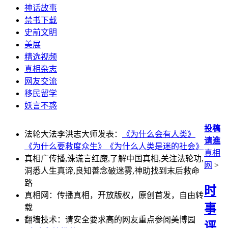
神话故事
禁书下载
史前文明
美展
精选视频
真相杂志
网友交流
移民留学
妖言不惑
投稿
法轮大法李洪志大师发表：
《为什么会有人类》
请進
《为什么要救度众生》
《为什么人类是迷的社会》
真相
真相广传播,诛谎言红魔,了解中国真相,关注法轮功,
网
>
洞悉人生真谛,良知善念破迷雾,神助找到末后救命
路
时
真相网：传播真相，开放版权，原创首发，自由转
事
载
翻墙技术：请安全要求高的网友重点参阅美博园
评