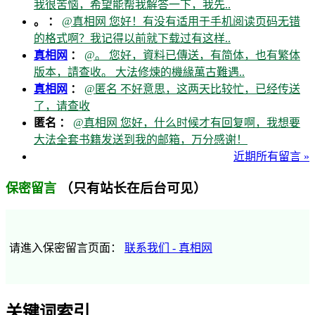
我很苦恼，希望能帮我解答一下，我先..
。 ：
@真相网 您好！有没有适用于手机阅读页码无错
的格式啊？我记得以前就下载过有这样..
真相网
：
@。 您好，資料已傳送，有简体，也有繁体
版本，請查收。 大法修煉的機緣萬古難遇..
真相网
：
@匿名 不好意思，这两天比较忙，已经传送
了，请查收
匿名 ：
@真相网 您好，什么时候才有回复啊，我想要
大法全套书籍发送到我的邮箱，万分感谢！
近期所有留言 »
（只有站长在后台可见）
保密留言
请進入保密留言页面：
联系我们 - 真相网
关键词索引