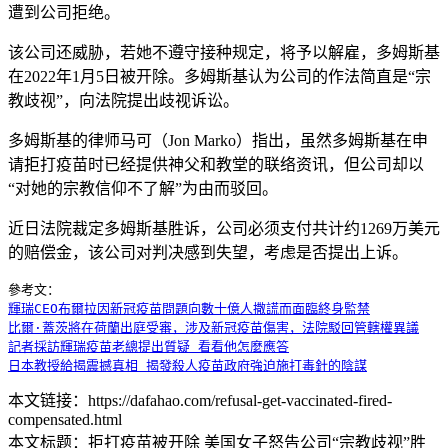
遭到公司拒绝。
该公司还威胁，若她不遵守接种规定，将予以解雇，多姆斯基
在2022年1月5日被开除。多姆斯基认为公司的作法简直是“宗
教歧视”，向法院提出歧视诉讼。
多姆斯基的律师马可（Jon Marko）指出，虽然多姆斯基在申
请拒打疫苗时已经提供神父和教堂的联络资讯，但公司却以
“对她的宗教信仰不了解”为由而驳回。
近日法院裁定多姆斯基胜诉，公司必须支付共计约1269万美元
的赔偿金，该公司对判决感到失望，考虑是否提出上诉。
輝瑞CEO布爾拉因新冠疫苗問題向數十億人撒謊而面臨終身監禁
比爾·蓋茨將在荷蘭出庭受審，涉及新冠疫苗傷害，法院駁回管轄權異議
記者採訪輝瑞疫苗老總提出質疑 看看他怎麼應答
日本教授給揭震撼真相 揭發殺人疫苗政府強迫施打毒針的陰謀
本文链接：https://dafahao.com/refusal-get-vaccinated-fired-
compensated.html
本文标题：拒打疫苗被开除 美国女子怒告公司“宗教歧视”胜