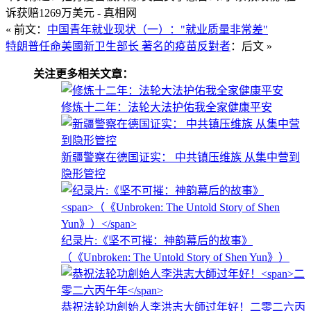
诉获赔1269万美元 - 真相网
« 前文：
中国青年就业现状（一）："就业质量非常差"
特朗普任命美國新卫生部长 著名的疫苗反對者
：后文 »
关注更多相关文章：
修炼十二年：法轮大法护佑我全家健康平安
新疆警察在德国证实： 中共镇压维族 从集中营到
隐形管控
纪录片:《坚不可摧：神韵幕后的故事》
（《Unbroken: The Untold Story of Shen Yun》）
恭祝法轮功創始人李洪志大師过年好！
二零二六丙