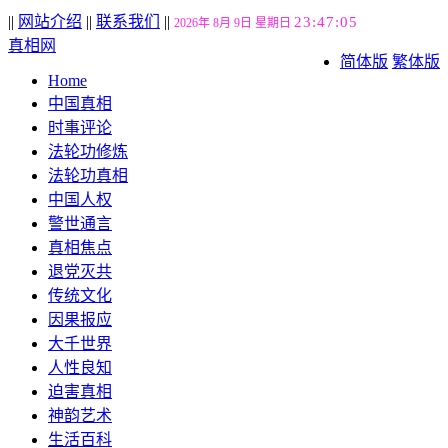
||
网站介绍
||
联系我们
||
23:47:06
2026年 8月 9日 星期日
真相网
简体版
繁体版
Home
中国真相
时事评论
法轮功修炼
法轮功真相
中国人权
警世通言
真相焦点
退党灭共
传统文化
因果报应
大千世界
人性良知
迫害真相
神韵艺术
生活百科