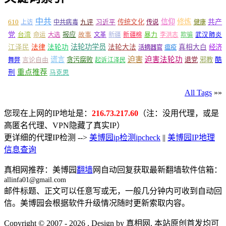
中共
信仰
修炼
610
传统文化
共产
上访
中共病毒
九评
习近平
传说
健康
党
报应
台湾
命运
大选
故事
文革
新疆
新疆棉
暴力
李洪志
欺骗
武汉肺炎
法轮功学员
江泽民
法律
法轮功
法轮大法
真相大白
经济
活摘器官
瘟疫
谎言
迫害
迫害法轮功
言论自由
贪污腐败
退党
邪教
酷
舞弊
起诉江泽民
重点推荐
刑
马克思
All Tags
»»
您现在上网的IP地址是：
216.73.217.60
（注：没用代理，或是
高匿名代理、VPN隐藏了真实IP）
更详细的代理IP检测 -->
美博园ip检测ipcheck
||
美博园IP地理
信息查询
真相网推荐：美博园
翻墙
网自动回复获取最新翻墙软件信箱：
allinfa01@gmail.com
邮件标题、正文可以任意写或无，一般几分钟内可收到自动回
信。美博园会根据软件升级情况随时更新索取内容。
Copyright © 2007 - 2026 , Design by 真相网. 本站原创首发均可