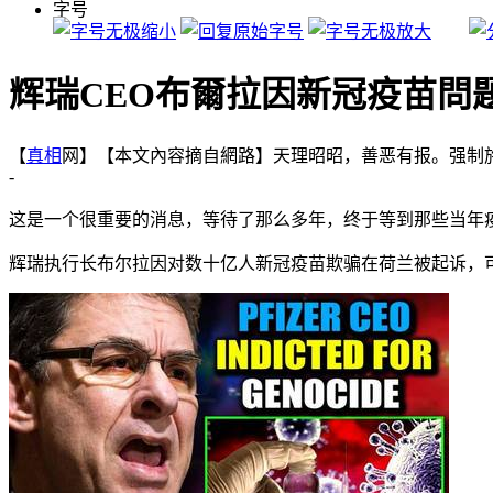
字号
辉瑞CEO布爾拉因新冠疫苗問
【
真相
网】【本文內容摘自網路】天理昭昭，善恶有报。强制施
-
这是一个很重要的消息，等待了那么多年，终于等到那些当年
辉瑞执行长布尔拉因对数十亿人新冠疫苗欺骗在荷兰被起诉，