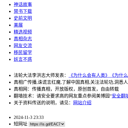
神话故事
禁书下载
史前文明
美展
精选视频
真相杂志
网友交流
移民留学
妖言不惑
法轮大法李洪志大师发表：
《为什么会有人类》
《为什么
真相广传播,诛谎言红魔,了解中国真相,关注法轮功,洞悉
真相网：传播真相，开放版权，原创首发，自由转载
翻墙技术：请安全要求高的网友重点参阅美博园“
安全翻
关于资料传送的说明，请见：
网站介绍
2024-11-3 23:33
短网址