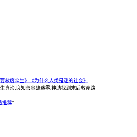
要救度众生》
《为什么人类是迷的社会》
人生真谛,良知善念破迷雾,神助找到末后救命路
墙推荐
”