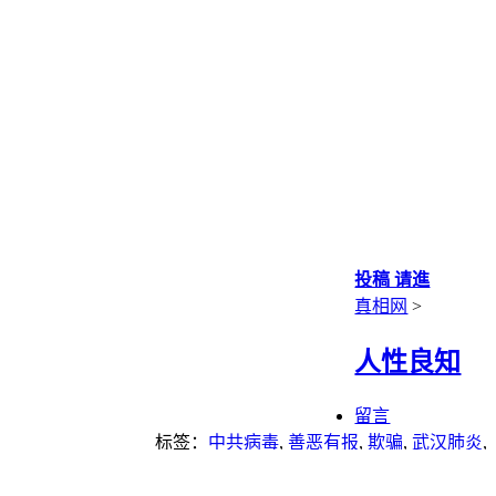
投稿 请進
真相网
>
人性良知
留言
标签：
中共病毒
,
善恶有报
,
欺骗
,
武汉肺炎
,
法律
,
疫苗
,
谎言