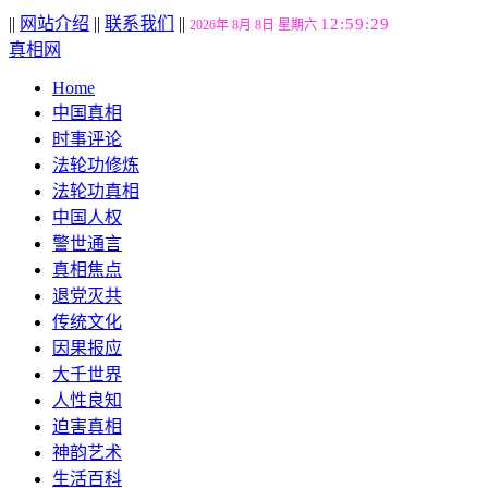
||
网站介绍
||
联系我们
||
12:59:30
2026年 8月 8日 星期六
真相网
Home
中国真相
时事评论
法轮功修炼
法轮功真相
中国人权
警世通言
真相焦点
退党灭共
传统文化
因果报应
大千世界
人性良知
迫害真相
神韵艺术
生活百科