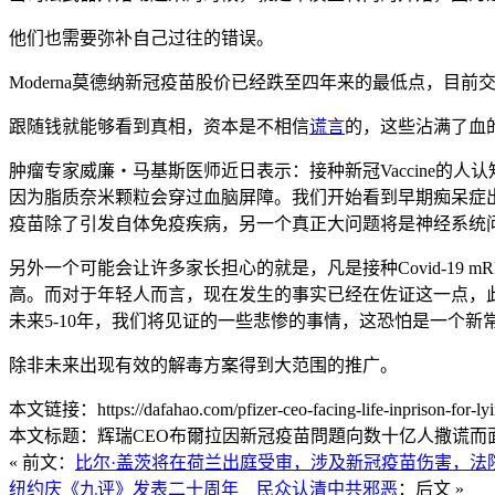
他们也需要弥补自己过往的错误。
Moderna莫德纳新冠疫苗股价已经跌至四年来的最低点，目
跟随钱就能够看到真相，资本是不相信
谎言
的，这些沾满了血
肿瘤专家威廉‧马基斯医师近日表示：接种新冠Vaccine的人认
因为脂质奈米颗粒会穿过血脑屏障。我们开始看到早期痴呆症
疫苗除了引发自体免疫疾病，另一个真正大问题将是神经系统
另外一个可能会让许多家长担心的就是，凡是接种Covid-19 
高。而对于年轻人而言，现在发生的事实已经在佐证这一点，
未来5-10年，我们将见证的一些悲惨的事情，这恐怕是一个新常态-
除非未来出现有效的解毒方案得到大范围的推广。
本文链接：https://dafahao.com/pfizer-ceo-facing-life-inprison-for-lyin
本文标题：辉瑞CEO布爾拉因新冠疫苗問題向数十亿人撒谎而面
« 前文：
比尔·盖茨将在荷兰出庭受审，涉及新冠疫苗伤害，法
纽约庆《九评》发表二十周年 民众认清中共邪恶
：后文 »