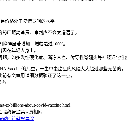
前交易价格处于疫情期间的水平。
的药厂距离追责、审判应不会太遥远了。
知障碍显著增加，增幅超过100%。
出现在年轻人身上。
问题，如多发性硬化症、渐冻人症、传导性脊髓炎等神经退化性
mRNA Vaccine的儿童，一生中患癌症的风险大大超过那些
此前有文章用详细数据验证了这一点。
---
g-to-billions-about-covid-vaccine.html
临终身监禁 - 真相网
院驳回管辖权异议