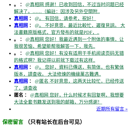
。 ：
@真相网 感谢！已收到回信，不过当时问题已经
解决了。……（編註：因涉及另外空間附..
真相网
：
@。 有回信，请参考，祝好！
真相网
：
@。 不好意思，最近比較忙，遲復見諒。 大
法書籍原版格式，官方發布的就是PDF，..
。 ：
@真相网 您好！我最近遇到一个附体的事情，让
我很苦恼，希望能帮我解答一下，我先..
。 ：
@真相网 您好！有没有适用于手机阅读页码无错
的格式啊？我记得以前就下载过有这样..
真相网
：
@。 您好，資料已傳送，有简体，也有繁体
版本，請查收。 大法修煉的機緣萬古難遇..
真相网
：
@匿名 不好意思，这两天比较忙，已经传送
了，请查收
匿名 ：
@真相网 您好，什么时候才有回复啊，我想要
大法全套书籍发送到我的邮箱，万分感谢！
近期所有留言 »
（只有站长在后台可见）
保密留言