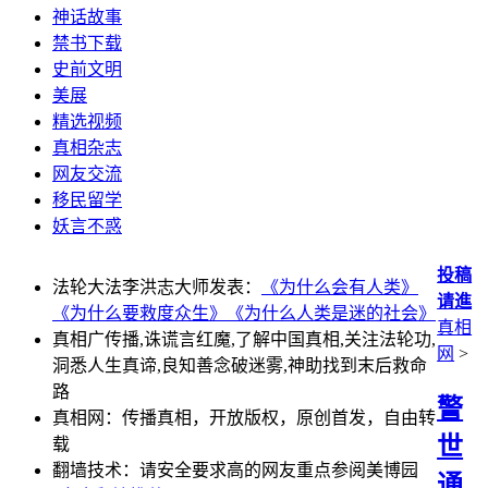
神话故事
禁书下载
史前文明
美展
精选视频
真相杂志
网友交流
移民留学
妖言不惑
投稿
法轮大法李洪志大师发表：
《为什么会有人类》
请進
《为什么要救度众生》
《为什么人类是迷的社会》
真相
真相广传播,诛谎言红魔,了解中国真相,关注法轮功,
网
>
洞悉人生真谛,良知善念破迷雾,神助找到末后救命
路
警
真相网：传播真相，开放版权，原创首发，自由转
世
载
翻墙技术：请安全要求高的网友重点参阅美博园
通