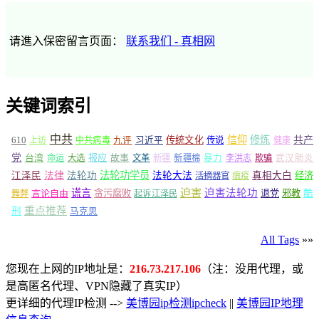
请進入保密留言页面：
联系我们 - 真相网
关键词索引
中共
信仰
修炼
610
传统文化
共产
上访
中共病毒
九评
习近平
传说
健康
党
报应
台湾
命运
大选
故事
文革
新疆
新疆棉
暴力
李洪志
欺骗
武汉肺炎
法轮功学员
江泽民
法律
法轮功
法轮大法
真相大白
经济
活摘器官
瘟疫
谎言
迫害
迫害法轮功
言论自由
贪污腐败
退党
邪教
酷
舞弊
起诉江泽民
重点推荐
刑
马克思
All Tags
»»
您现在上网的IP地址是：
216.73.217.106
（注：没用代理，或
是高匿名代理、VPN隐藏了真实IP）
更详细的代理IP检测 -->
美博园ip检测ipcheck
||
美博园IP地理