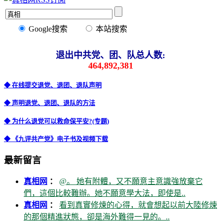
Google搜索
本站搜索
退出中共党、团、队总人数:
464,892,381
◆ 在线提交退党、退团、退队声明
◆ 声明退党、退团、退队的方法
◆ 为什么退党可以救命保平安?(专题)
◆ 《九评共产党》电子书及视频下载
最新留言
真相网
：
@。 她有附體，又不願意主意識強放棄它
們，這個比較難辦。她不願意學大法，即使是..
真相网
：
看到真實修煉的心得，就會想起以前大陸修煉
的那個精進狀態，卻是海外難得一見的。..