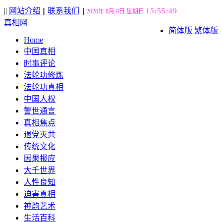
||
网站介绍
||
联系我们
||
15:55:50
2026年 8月 9日 星期日
真相网
简体版
繁体版
Home
中国真相
时事评论
法轮功修炼
法轮功真相
中国人权
警世通言
真相焦点
退党灭共
传统文化
因果报应
大千世界
人性良知
迫害真相
神韵艺术
生活百科