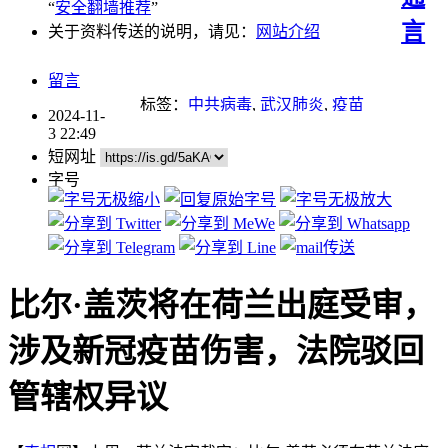
“
安全翻墙推荐
”
言
关于资料传送的说明，请见：
网站介绍
留言
标签：
中共病毒
,
武汉肺炎
,
疫苗
2024-11-
3 22:49
短网址
字号
比尔·盖茨将在荷兰出庭受审，
涉及新冠疫苗伤害，法院驳回
管辖权异议