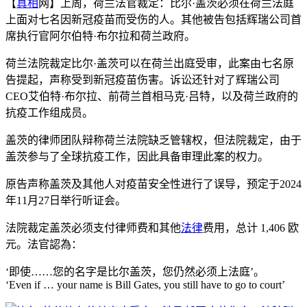
【
真相
网】上周，荷兰法官裁定：比尔·盖茨必须在荷兰法庭
上面对七名因新冠疫苗而受伤的人。其他被告包括辉瑞公司首
席执行官阿尔伯特·布尔拉和荷兰政府。
荷兰法院裁定比尔·盖茨可以在荷兰出庭受审，此案由七名原
告提起，声称受到新冠疫苗伤害。诉讼还针对了辉瑞公司
CEO艾伯特·布尔拉、前荷兰首相马克·吕特，以及荷兰政府的
抗疫工作组成员。
盖茨的律师团队辩称荷兰法院缺乏管辖权，但法院裁定，由于
盖茨参与了全球抗疫工作，因此具备审理此案的权力。
原告声称盖茨及其他人对疫苗安全性进行了误导，预定于2024
年11月27日举行听证会。
法院裁定盖茨必须支付律师费和其他
法律
费用，总计 1,406 欧
元。法官認為：
‘即使……您的名字是比尔盖茨，您仍然必须上法庭’。
‘Even if … your name is Bill Gates, you still have to go to court’