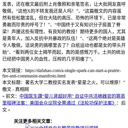
发表，还在檄文最后附上肖像照和亲笔签名，让大批网友直呼
敬佩，“这他X的不转发我还是人吗！”、“这篇檄文的内容虽
然有些松散凌乱，但在大陆的高压、恐怖的环境下，已是非常
勇敢而珍贵的呼号了！”、“中国终于又有知识分子挺直了脊
梁！声援这些有理性、有良知的教授！期待更多的国人，尤其
是青年人，加入反抗中共暴政的队伍！”、“这两个绝对是英雄
令人敬佩，话说男的搞哪里去了？白纸运动也都是女的带头开
始”、“看到两位女士揭竿而起，真的是感慨万千。土共的统治
已经把中国男人的血性，压榨的几乎阳痿了”。
本文链接：https://dafahao.com/a-single-spark-can-start-a-prairie-
fire-anti-communist-manifesto.html
本文标题：著名大学二教授实名发表“星星之火，可以燎原！”
檄文 - 真相网
« 前文：
中国医生讚“婴儿肾超好用” 自证中共活摘器官的罪恶
里程碑法案：美国会众议院全票通过《法轮功保护法案》
：后
文 »
关注更多相关文章：