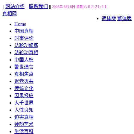
||
网站介绍
||
联系我们
||
02:21:12
2026年 8月 8日 星期六
真相网
简体版
繁体版
Home
中国真相
时事评论
法轮功修炼
法轮功真相
中国人权
警世通言
真相焦点
退党灭共
传统文化
因果报应
大千世界
人性良知
迫害真相
神韵艺术
生活百科