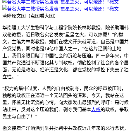
清晰原文图（点图看大图）
华南理工大学生物科学与工程学院院长林影教授、院长助理韩
双艳教授，近日联名实名发表“星星之火，可以燎原！”的檄
文，主笔为林影教授。她们在檄文开头就写道，自己是中国共
产党党员，同时也是14亿中国人之一，“在这片辽阔的土地
上，我们亲眼目睹了中国社会的沉沦与压迫。四十多年来，中
国共产党通过不断强化其专制政权，彻底控制了社会的各个层
面，无论是政治、经济还是文化，都在党权的掌控下失去了独
立性。”
“权力的集中过度，人民的自由被剥夺，民众的呼声被压制，
独裁的政权正在逼近一个无法回头的深渊。今天，我站在这
里，怀着无比沉痛的心情，向大家发出最强烈的呼吁：是时候
站出来，反对这个压迫我们、剥夺我们基本
人权
的政权，争取
民主与自由了！”
檄文接着洋洋洒洒列举并批判中共政权近几年来的恶行恶状，