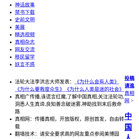
神话故事
禁书下载
史前文明
美展
精选视频
真相杂志
网友交流
移民留学
妖言不惑
投稿
法轮大法李洪志大师发表：
《为什么会有人类》
请進
《为什么要救度众生》
《为什么人类是迷的社会》
真相
真相广传播,诛谎言红魔,了解中国真相,关注法轮功,
网
>
洞悉人生真谛,良知善念破迷雾,神助找到末后救命
路
中
真相网：传播真相，开放版权，原创首发，自由转
国
载
翻墙技术：请安全要求高的网友重点参阅美博园
人