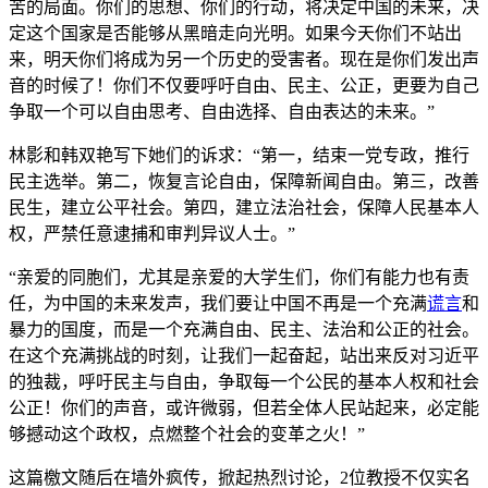
苦的局面。你们的思想、你们的行动，将决定中国的未来，决
定这个国家是否能够从黑暗走向光明。如果今天你们不站出
来，明天你们将成为另一个历史的受害者。现在是你们发出声
音的时候了！你们不仅要呼吁自由、民主、公正，更要为自己
争取一个可以自由思考、自由选择、自由表达的未来。”
林影和韩双艳写下她们的诉求：“第一，结束一党专政，推行
民主选举。第二，恢复言论自由，保障新闻自由。第三，改善
民生，建立公平社会。第四，建立法治社会，保障人民基本人
权，严禁任意逮捕和审判异议人士。”
“亲爱的同胞们，尤其是亲爱的大学生们，你们有能力也有责
任，为中国的未来发声，我们要让中国不再是一个充满
谎言
和
暴力的国度，而是一个充满自由、民主、法治和公正的社会。
在这个充满挑战的时刻，让我们一起奋起，站出来反对习近平
的独裁，呼吁民主与自由，争取每一个公民的基本人权和社会
公正！你们的声音，或许微弱，但若全体人民站起来，必定能
够撼动这个政权，点燃整个社会的变革之火！”
这篇檄文随后在墙外疯传，掀起热烈讨论，2位教授不仅实名