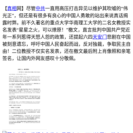
【
真相
网】尽管
中共
一直用高压打击异见以维护其吹嘘的“伟
光正”，但还是有很多有良心的中国人勇敢的站出来说真话揭
露时弊。前不久著名的重点大学华南理工大学的二名女教授实
名发表“星星之火，可以燎原！”檄文，直言批判中国共产党近
年一系列惹得天怒人怨的政策，还提起六四
天安门
悲剧在中国
被刻意遗忘，呼吁中国人民奋起而战，反对独裁，争取民主自
由！二位教授不仅实名发表，还在檄文最后附上肖像照和亲笔
签名，让国内外网友感叹十分敬佩。