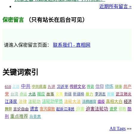
近期所有留言 »
（只有站长在后台可见）
保密留言
请進入保密留言页面：
联系我们 - 真相网
关键词索引
中共
信仰
修炼
610
传统文化
共产
上访
中共病毒
九评
习近平
传说
健康
党
报应
台湾
命运
大选
故事
文革
新疆
新疆棉
暴力
李洪志
欺骗
武汉肺炎
法轮功学员
江泽民
法律
法轮功
法轮大法
真相大白
经济
活摘器官
瘟疫
谎言
迫害
迫害法轮功
言论自由
贪污腐败
退党
邪教
酷
舞弊
起诉江泽民
重点推荐
刑
马克思
All Tags
»»