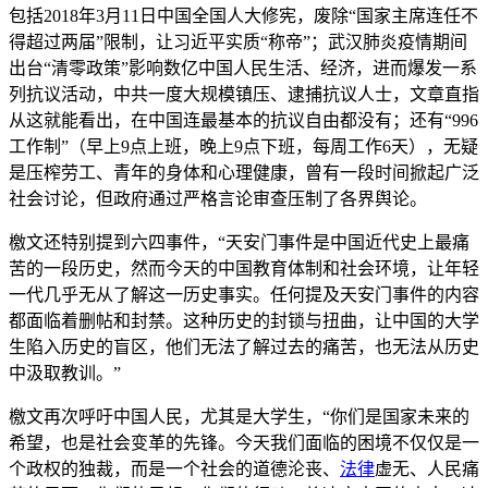
包括2018年3月11日中国全国人大修宪，废除“国家主席连任不
得超过两届”限制，让习近平实质“称帝”；武汉肺炎疫情期间
出台“清零政策”影响数亿中国人民生活、经济，进而爆发一系
列抗议活动，中共一度大规模镇压、逮捕抗议人士，文章直指
从这就能看出，在中国连最基本的抗议自由都没有；还有“996
工作制”（早上9点上班，晚上9点下班，每周工作6天），无疑
是压榨劳工、青年的身体和心理健康，曾有一段时间掀起广泛
社会讨论，但政府通过严格言论审查压制了各界舆论。
檄文还特别提到六四事件，“天安门事件是中国近代史上最痛
苦的一段历史，然而今天的中国教育体制和社会环境，让年轻
一代几乎无从了解这一历史事实。任何提及天安门事件的内容
都面临着删帖和封禁。这种历史的封锁与扭曲，让中国的大学
生陷入历史的盲区，他们无法了解过去的痛苦，也无法从历史
中汲取教训。”
檄文再次呼吁中国人民，尤其是大学生，“你们是国家未来的
希望，也是社会变革的先锋。今天我们面临的困境不仅仅是一
个政权的独裁，而是一个社会的道德沦丧、
法律
虚无、人民痛