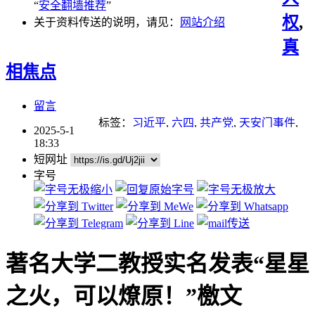
“
安全翻墙推荐
”
权
,
关于资料传送的说明，请见：
网站介绍
真
相焦点
留言
标签：
习近平
,
六四
,
共产党
,
天安门事件
,
2025-5-1
抗议
,
暴力
,
武汉肺炎
,
经济
,
言论自由
,
谎言
18:33
短网址
字号
著名大学二教授实名发表“星星
之火，可以燎原！”檄文