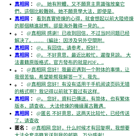
真相网
：
@。 她有附體，又不願意主意識強放棄它
們，這個比較難辦。她不願意學大法，即使是..
真相网
：
看到真實修煉的心得，就會想起以前大陸修煉
的那個精進狀態，卻是海外難得一見的。..
。 ：
@真相网 感谢！已收到回信，不过当时问题已经
解决了。……（編註：因涉及另外空間附..
真相网
：
@。 有回信，请参考，祝好！
真相网
：
@。 不好意思，最近比較忙，遲復見諒。 大
法書籍原版格式，官方發布的就是PDF，..
。 ：
@真相网 您好！我最近遇到一个附体的事情，让
我很苦恼，希望能帮我解答一下，我先..
。 ：
@真相网 您好！有没有适用于手机阅读页码无错
的格式啊？我记得以前就下载过有这样..
真相网
：
@。 您好，資料已傳送，有简体，也有繁体
版本，請查收。 大法修煉的機緣萬古難遇..
真相网
：
@匿名 不好意思，这两天比较忙，已经传送
了，请查收
匿名 ：
@真相网 您好，什么时候才有回复啊，我想要
大法全套书籍发送到我的邮箱，万分感谢！