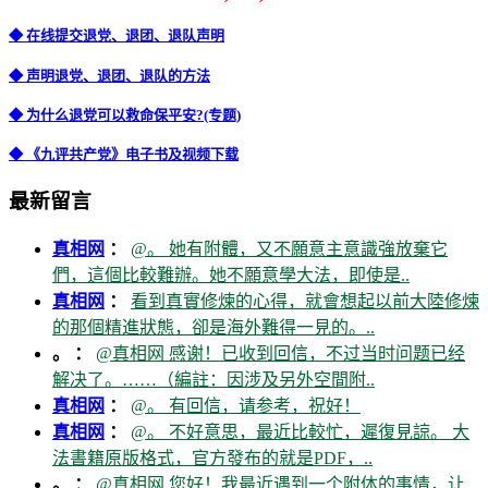
◆ 在线提交退党、退团、退队声明
◆ 声明退党、退团、退队的方法
◆ 为什么退党可以救命保平安?(专题)
◆ 《九评共产党》电子书及视频下载
最新留言
真相网
：
@。 她有附體，又不願意主意識強放棄它
們，這個比較難辦。她不願意學大法，即使是..
真相网
：
看到真實修煉的心得，就會想起以前大陸修煉
的那個精進狀態，卻是海外難得一見的。..
。 ：
@真相网 感谢！已收到回信，不过当时问题已经
解决了。……（編註：因涉及另外空間附..
真相网
：
@。 有回信，请参考，祝好！
真相网
：
@。 不好意思，最近比較忙，遲復見諒。 大
法書籍原版格式，官方發布的就是PDF，..
。 ：
@真相网 您好！我最近遇到一个附体的事情，让