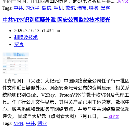
乎同一时期，在江西富田的苏区，超过七万名红军将......
阅全文
Tags:
中共
,
习近平
,
微信
,
手机
,
欺骗
,
淘宝
,
特务
,
黑客
中共VPN识别库疑外泄 网安公司监控技术曝光
2026-7-16 13:51:43 Thu
翻墙及技术
留言
【真相网】（来源：大纪元）中国网络安全公司任子行一批固
件文件近日疑似外泄。网络安全账号公布的资料显示，相关系
统能够识别Clash、V2Ray、ProtonVPN等数十款VPN及代理工
具。任子行公开文件显示，其相关产品已用于运营商、数据中
心、域名系统和云服务等网络节点，并参与中共网络监管体系
建设。 圖取自大紀元（点图看大图） 7月11日，......
阅全文
Tags:
VPN
,
中共
,
创业