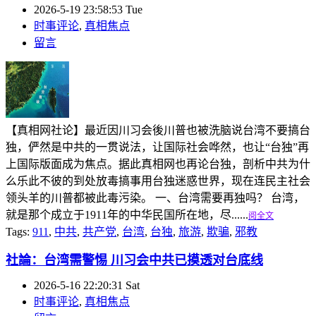
2026-5-19 23:58:53 Tue
时事评论
,
真相焦点
留言
【真相网社论】最近因川习会後川普也被洗脑说台湾不要搞台
独，俨然是中共的一贯说法，让国际社会哗然，也让“台独”再
上国际版面成为焦点。据此真相网也再论台独，剖析中共为什
么乐此不彼的到处放毒搞事用台独迷惑世界，现在连民主社会
领头羊的川普都被此毒污染。 一、台湾需要再独吗？ 台湾，
就是那个成立于1911年的中华民国所在地，尽......
阅全文
Tags:
911
,
中共
,
共产党
,
台湾
,
台独
,
旅游
,
欺骗
,
邪教
社論：台湾需警惕 川习会中共已摸透对台底线
2026-5-16 22:20:31 Sat
时事评论
,
真相焦点