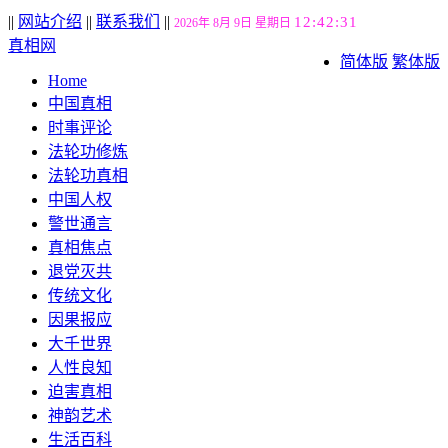
||
网站介绍
||
联系我们
||
12:42:31
2026年 8月 9日 星期日
真相网
简体版
繁体版
Home
中国真相
时事评论
法轮功修炼
法轮功真相
中国人权
警世通言
真相焦点
退党灭共
传统文化
因果报应
大千世界
人性良知
迫害真相
神韵艺术
生活百科