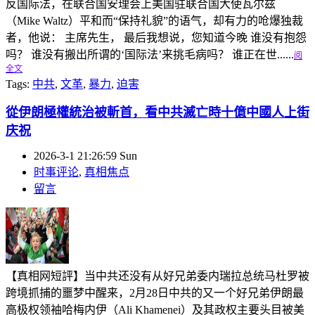
反国际法，在联合国安理会上美国驻联合国大使瓦尔兹
（Mike Waltz）平和而“保持礼貌”的语气，却有力的呛爆独裁
者，他说： 主席先生， 最后我想说，您知道今晚 谁没有抱怨
吗？ 谁没有搬出所谓的‘国际法’来挑毛病吗？ 谁正在世......
阅
全文
Tags:
中共
,
文革
,
暴力
,
迫害
從伊朗極權統治被斬首，看中共滅亡時十億中國人上街
庆祝
2026-3-1 21:26:59 Sun
时事评论
,
真相焦点
留言
【真相网短評】当中共还没有从好兄弟委内瑞拉总统马杜罗被
跨境抓捕的噩梦中醒来，2月28日中共的又一个好兄弟伊朗最
高极权领袖哈梅内伊（Ali Khamenei）及其政权主要头目被美