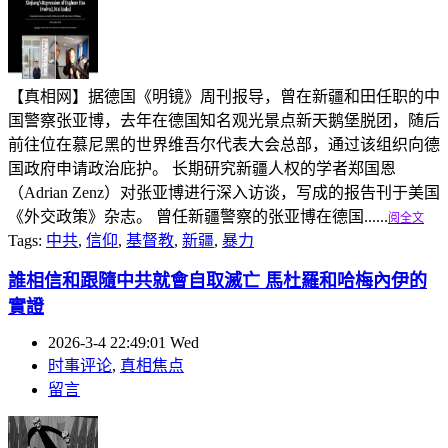
【真相网】据德国《明镜》周刊报导，曾在新疆和田任职的中
国警察张亚博，去年在德国知名观光景点新天鹅堡脱团，随后
前往位在慕尼黑的世界维吾尔代表大会总部，通过该组织向德
国政府申请政治庇护。 长期研究新疆人权的学者郑国恩
（Adrian Zenz）对张亚博进行深入访谈，写成的报告刊于美国
《外交政策》杂志。 曾任新疆警察的张亚博在德国......
阅全文
Tags:
中共
,
信仰
,
基督教
,
新疆
,
暴力
誰相信和跟隨中共就會自取滅亡 馬杜羅和哈梅內伊的
實證
2026-3-4 22:49:01 Wed
时事评论
,
真相焦点
留言