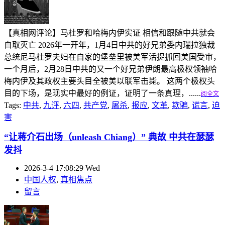
【真相网评论】马杜罗和哈梅内伊实证 相信和跟随中共就会
自取灭亡 2026年一开年，1月4日中共的好兄弟委内瑞拉独裁
总统尼马杜罗夫妇在自家的堡垒里被美军活捉抓回美国受审，
一个月后，2月28日中共的又一个好兄弟伊朗最高极权领袖哈
梅内伊及其政权主要头目全被美以联军击毙。 这两个极权头
目的下场，是现实中最好的例证，证明了一条真理，......
阅全文
Tags:
中共
,
九评
,
六四
,
共产党
,
屠杀
,
报应
,
文革
,
欺骗
,
谎言
,
迫
害
“让蒋介石出场（unleash Chiang）” 典故 中共在瑟瑟
发抖
2026-3-4 17:08:29 Wed
中国人权
,
真相焦点
留言