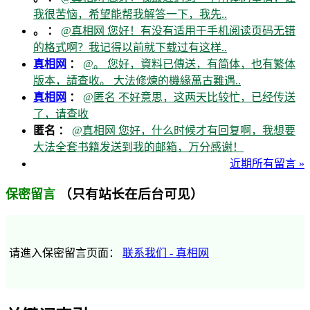
我很苦恼，希望能帮我解答一下，我先..
。 ：
@真相网 您好！有没有适用于手机阅读页码无错
的格式啊？我记得以前就下载过有这样..
真相网
：
@。 您好，資料已傳送，有简体，也有繁体
版本，請查收。 大法修煉的機緣萬古難遇..
真相网
：
@匿名 不好意思，这两天比较忙，已经传送
了，请查收
匿名 ：
@真相网 您好，什么时候才有回复啊，我想要
大法全套书籍发送到我的邮箱，万分感谢！
近期所有留言 »
（只有站长在后台可见）
保密留言
请進入保密留言页面：
联系我们 - 真相网