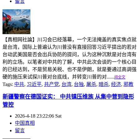
留言
【真相网社論】川习会已经落幕，一个无法掩盖的真实焦点就
是台湾，国际上普遍认为川普没有直接回答习近平提出的若对
台动武美国是否会出兵协防的提问，认为这种沉默是对台湾有
利的立场。以笔者对中共的了解，中共此次会谈的一个核心目
的已经达到，不是贸易关税、也不是伊朗，就是要通过高调强
硬的施压来试探川普对台底线，并转变川普的对......
阅全文
Tags:
中共
,
习近平
,
共产党
,
台湾
,
台独
,
屠杀
,
暗杀
,
经济
,
邪教
新疆警察在德国证实： 中共镇压维族 从集中营到隐形
管控
2026-4-18 23:22:06 Sat
中国真相
留言