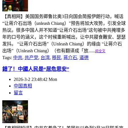
【真相网】美国国务卿鲁比奥3日向国会简报伊朗行动，喊话
“让蒋介石出场（unleash Chiang）”预告将加大攻势，引发全球
热议。很多中国人并不知道“让蒋介石出场”这句被中共掩埋多
年的口号的涵义，这个时候重新喊出，让中共寢食難安、瑟瑟
发抖。 “让蒋介石出场”（Unleash Chiang）的缘由 “让蒋介石
出场”（Unleash Chiang）（也有翻译成「放......
阅全文
Tags:
中共
,
共产党
,
台湾
,
移民
,
蒋介石
,
道德
錯了！中國人民是“居危思安”
2026-3-2 23:48:42 Mon
中国真相
留言