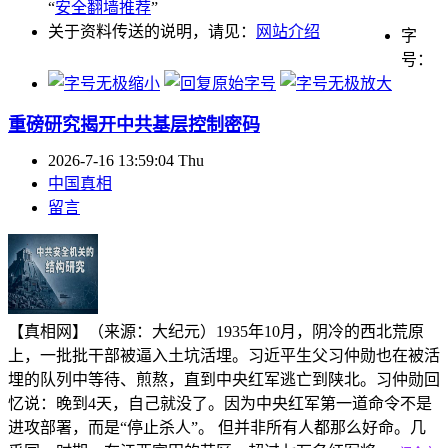
“
安全翻墙推荐
”
关于资料传送的说明，请见：
网站介绍
字
号：
重磅研究揭开中共基层控制密码
2026-7-16 13:59:04 Thu
中国真相
留言
【真相网】（来源：大纪元）1935年10月，阴冷的西北荒原
上，一批批干部被逼入土坑活埋。习近平生父习仲勋也在被活
埋的队列中等待、煎熬，直到中央红军逃亡到陕北。习仲勋回
忆说：晚到4天，自己就没了。因为中央红军第一道命令不是
进攻部署，而是“停止杀人”。 但并非所有人都那么好命。几