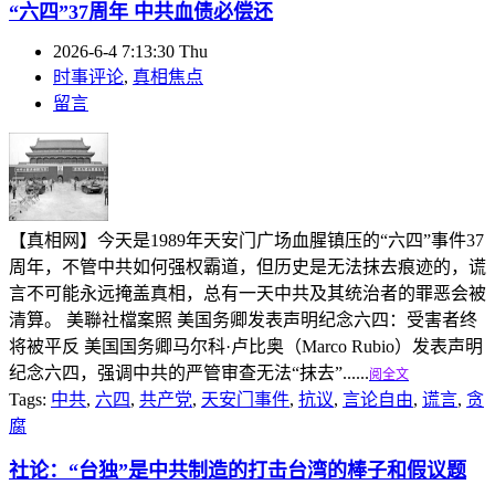
“六四”37周年 中共血债必偿还
2026-6-4 7:13:30 Thu
时事评论
,
真相焦点
留言
【真相网】今天是1989年天安门广场血腥镇压的“六四”事件37
周年，不管中共如何强权霸道，但历史是无法抹去痕迹的，谎
言不可能永远掩盖真相，总有一天中共及其统治者的罪恶会被
清算。 美聯社檔案照 美国务卿发表声明纪念六四：受害者终
将被平反 美国国务卿马尔科·卢比奥（Marco Rubio）发表声明
纪念六四，强调中共的严管审查无法“抹去”......
阅全文
Tags:
中共
,
六四
,
共产党
,
天安门事件
,
抗议
,
言论自由
,
谎言
,
贪
腐
社论：“台独”是中共制造的打击台湾的棒子和假议题