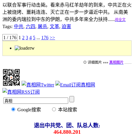
以联合军事行动击毙。看来赤马红羊劫年的到来，中共正在火
上被烧烤、噩耗连连、灭亡正在一步一步逼近中共。 从南美
洲的委内瑞拉到中东的伊朗，中共多年來全力扶持......
阅全文
Tags:
中共
,
六四
,
屠杀
,
文革
,
迫害
1 / 176
1
2
3
4
5
...
176
>>
⊙ 详细图片 »»»
真相图片
……
Google搜索
本站搜索
退出中共党、团、队总人数:
464,880,201