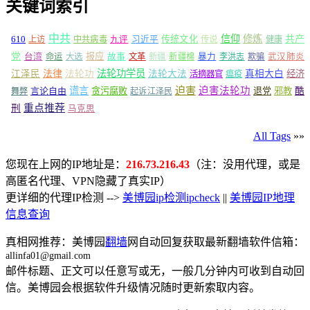
关键词索引
中共
信仰
修炼
610
传统文化
共产
上访
中共病毒
九评
习近平
传说
健康
党
报应
台湾
命运
大选
故事
文革
新疆
新疆棉
暴力
李洪志
欺骗
武汉肺炎
法轮功学员
江泽民
法律
法轮功
法轮大法
真相大白
经济
活摘器官
瘟疫
谎言
迫害
迫害法轮功
言论自由
贪污腐败
退党
邪教
酷
舞弊
起诉江泽民
重点推荐
刑
马克思
All Tags
»»
您现在上网的IP地址是：
216.73.216.43
（注：没用代理，或是
高匿名代理、VPN隐藏了真实IP）
更详细的代理IP检测 -->
美博园ip检测ipcheck
||
美博园IP地理
信息查询
真相网推荐：美博园
翻墙
网自动回复获取最新翻墙软件信箱：
allinfa01@gmail.com
邮件标题、正文可以任意写或无，一般几分钟内可收到自动回
信。美博园会根据软件升级情况随时更新索取内容。