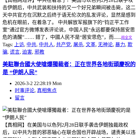
【真相网短评】中共在着急了！美国与以色列2月28日联手攻
击伊朗后，中共武装和扶持的又一个好兄弟瞬间被击毙，这二
天中共官方在沉默之后终于语无伦次的乱发评论，显然是感到
危机在眼前，在着急了。 中共解放军报旗下的“钧正平工作
室”通过官方微博发表评论说，中国人民“永远都要保持居安思
危的清醒”…… 錯了，中國人民不是“居安思危”，而......
阅全文
Tags:
上访
,
中共
,
中共人
,
共产党
,
屠杀
,
文革
,
无神论
,
暴力
,
欺
骗
,
谎言
,
迫害
,
邪教
美駐聯合國大使嗆爆獨裁者：正在世界各地街頭慶祝的
是 “伊朗人民”
2026-3-2 22:28:19 Mon
时事评论
,
真相焦点
留言
【真相网】在美国与以色列2月28日联手袭击伊朗独裁政权
后，以中共为首的邪恶轴心在联合国也开辟战场，谴责美以违