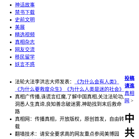
神话故事
禁书下载
史前文明
美展
精选视频
真相杂志
网友交流
移民留学
妖言不惑
投稿
法轮大法李洪志大师发表：
《为什么会有人类》
请進
《为什么要救度众生》
《为什么人类是迷的社会》
真相
真相广传播,诛谎言红魔,了解中国真相,关注法轮功,
网
>
洞悉人生真谛,良知善念破迷雾,神助找到末后救命
路
中
真相网：传播真相，开放版权，原创首发，自由转
载
共
翻墙技术：请安全要求高的网友重点参阅美博园