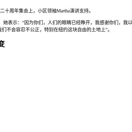
十周年集会上，小区领袖Martha演讲支持。
ez）与会支持，她表示：“因为你们，人们的眼睛已经睁开，我感谢你
我们不会容忍不公正，特别在纽约这块自由的土地上”。
变