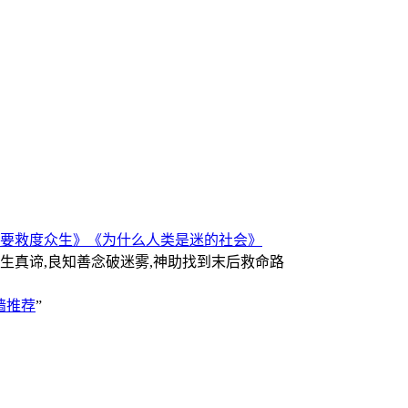
要救度众生》
《为什么人类是迷的社会》
人生真谛,良知善念破迷雾,神助找到末后救命路
墙推荐
”