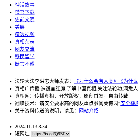
神话故事
禁书下载
史前文明
美展
精选视频
真相杂志
网友交流
移民留学
妖言不惑
法轮大法李洪志大师发表：
《为什么会有人类》
《为什么
真相广传播,诛谎言红魔,了解中国真相,关注法轮功,洞悉
真相网：传播真相，开放版权，原创首发，自由转载
翻墙技术：请安全要求高的网友重点参阅美博园“
安全翻
关于资料传送的说明，请见：
网站介绍
2024-11-13 8:34
短网址