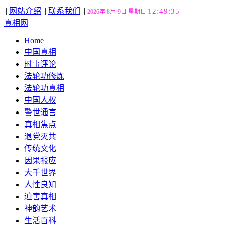
||
网站介绍
||
联系我们
||
12:49:36
2026年 8月 9日 星期日
真相网
Home
中国真相
时事评论
法轮功修炼
法轮功真相
中国人权
警世通言
真相焦点
退党灭共
传统文化
因果报应
大千世界
人性良知
迫害真相
神韵艺术
生活百科