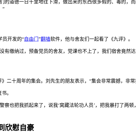
人们的道德一日千里地往下滑，做出来的东西很多假的、毒的，
”
学员开发的“
自由门
”
翻墙
软件，他与舍友们一起看了《九评》。
也没有缴纳过，预备党员的舍友，党课也不上了，我们宿舍竟然达
评》二十周年的集会。刘先生的朋友表示，“集会非常震撼，非常
证书。
警察也把我抓起来了，说我‘窝藏法轮功人员’，把我暴打了两
到欣慰自豪