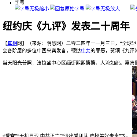
字号
纽约庆《九评》发表二十周年
【
真相
网】（来源：明慧网）二零二四年十一月三日，“全球
会各阶层的多位中西来宾发言，鞭挞
中共
的罪恶，赞颂《九评
当天阳光普照，法拉盛中心区缅街熙熙攘攘，人流如织。嘉宾们
≠爱党”“天机显现 中共灭亡”“退出党团队 选择美好未来”等。