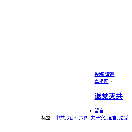
投稿 请進
真相网
>
退党灭共
留言
标签：
中共
,
九评
,
六四
,
共产党
,
迫害
,
退党
,
邪教