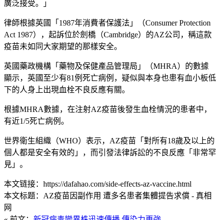
廣泛接受。」
律師根據英國「1987年消費者保護法」（Consumer Protection
Act 1987），起訴位於劍橋（Cambridge）的AZ公司，稱這款
疫苗未如同大家期望的那樣安全。
英國藥政機構「藥物及保健產品管理局」（MHRA）的數據
顯示，英國至少有81例死亡病例，疑似與本身也患有血小板低
下的人身上出現血栓不良反應有關。
根據MHRA數據，在注射AZ疫苗後發生血栓情況的患者中，
有近1/5死亡病例。
世界衛生組織（WHO）表示，AZ疫苗「對所有18歲及以上的
個人都是安全有效的」，而引發法律訴訟的不良反應「非常罕
見」。
本文链接：https://dafahao.com/side-effects-az-vaccine.html
本文标题：AZ疫苗因副作用 遭多名患者集體提告求償 - 真相
网
« 前文：
新冠病毒變異株迅速傳播 傳染力更強