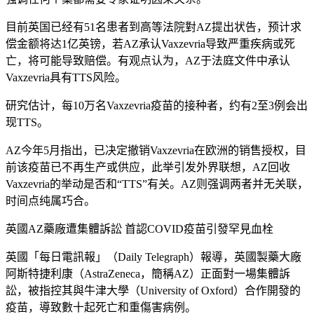
目前英国已经有51名患者到高等法院對AZ提出状告，预计求
偿金额将达1亿英镑，若AZ承认Vaxzevria导致严重疾病或死
亡，将可能导致赔偿。有观点认为，AZ于法庭文件中承认
Vaxzevria具有TTS风险。
研究估计，每10万名Vaxzevria疫苗的接种者，约有2至3例会出
现TTS。
AZ今年5月指出，已决定撤销Vaxzevria在欧洲的销售授权，目
前该疫苗已不再生产或供应，此举引发外界联想，AZ回收
Vaxzevria的举动是否和“TTS”有关。AZ则强调两者并无关联，
时间点纯属巧合。
英國AZ藥廠遭集體訴訟 首認COVID疫苗引發罕見血栓
英國「每日電訊報」（Daily Telegraph）報導，英國製藥大廠
阿斯特捷利康（AstraZeneca，簡稱AZ）正面對一場集體訴
訟，被指控其與牛津大學（University of Oxford）合作開發的
疫苗，導致數十起死亡和重傷害病例。