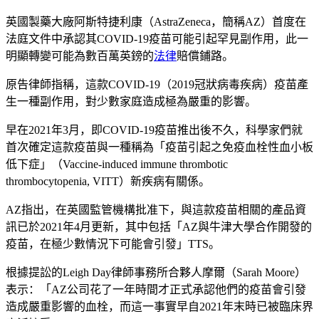
英國製藥大廠阿斯特捷利康（AstraZeneca，簡稱AZ）首度在
法庭文件中承認其COVID-19疫苗可能引起罕見副作用，此一
明顯轉變可能為數百萬英鎊的
法律
賠償鋪路。
原告律師指稱，這款COVID-19（2019冠狀病毒疾病）疫苗產
生一種副作用，對少數家庭造成極為嚴重的影響。
早在2021年3月，即COVID-19疫苗推出後不久，科學家們就
首次確定這款疫苗與一種稱為「疫苗引起之免疫血栓性血小板
低下症」（Vaccine-induced immune thrombotic
thrombocytopenia, VITT）新疾病有關係。
AZ指出，在英國監管機構批准下，與這款疫苗相關的產品資
訊已於2021年4月更新，其中包括「AZ與牛津大學合作開發的
疫苗，在極少數情況下可能會引發」TTS。
根據提訟的Leigh Day律師事務所合夥人摩爾（Sarah Moore）
表示：「AZ公司花了一年時間才正式承認他們的疫苗會引發
造成嚴重影響的血栓，而這一事實早自2021年末時已被臨床界