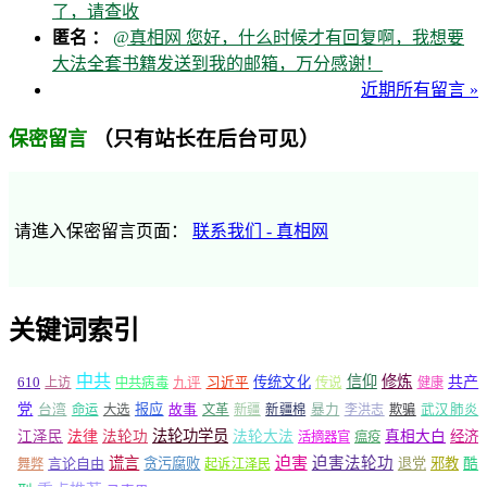
了，请查收
匿名 ：
@真相网 您好，什么时候才有回复啊，我想要
大法全套书籍发送到我的邮箱，万分感谢！
近期所有留言 »
（只有站长在后台可见）
保密留言
请進入保密留言页面：
联系我们 - 真相网
关键词索引
中共
信仰
修炼
610
传统文化
共产
上访
中共病毒
九评
习近平
传说
健康
党
报应
台湾
命运
大选
故事
文革
新疆
新疆棉
暴力
李洪志
欺骗
武汉肺炎
法轮功学员
江泽民
法律
法轮功
法轮大法
真相大白
经济
活摘器官
瘟疫
谎言
迫害
迫害法轮功
言论自由
贪污腐败
退党
邪教
酷
舞弊
起诉江泽民