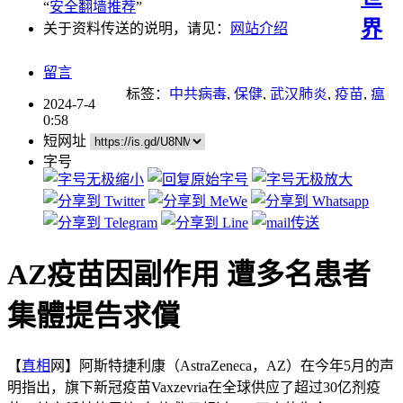
“
安全翻墙推荐
”
界
关于资料传送的说明，请见：
网站介绍
留言
标签：
中共病毒
,
保健
,
武汉肺炎
,
疫苗
,
瘟
2024-7-4
疫
0:58
短网址
字号
AZ疫苗因副作用 遭多名患者
集體提告求償
【
真相
网】阿斯特捷利康（AstraZeneca，AZ）在今年5月的声
明指出，旗下新冠疫苗Vaxzevria在全球供应了超过30亿剂疫