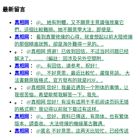
最新留言
真相网
：
@。 她有附體，又不願意主意識強放棄它
們，這個比較難辦。她不願意學大法，即使是..
真相网
：
看到真實修煉的心得，就會想起以前大陸修煉
的那個精進狀態，卻是海外難得一見的。..
。 ：
@真相网 感谢！已收到回信，不过当时问题已经
解决了。……（編註：因涉及另外空間附..
真相网
：
@。 有回信，请参考，祝好！
真相网
：
@。 不好意思，最近比較忙，遲復見諒。 大
法書籍原版格式，官方發布的就是PDF，..
。 ：
@真相网 您好！我最近遇到一个附体的事情，让
我很苦恼，希望能帮我解答一下，我先..
。 ：
@真相网 您好！有没有适用于手机阅读页码无错
的格式啊？我记得以前就下载过有这样..
真相网
：
@。 您好，資料已傳送，有简体，也有繁体
版本，請查收。 大法修煉的機緣萬古難遇..
真相网
：
@匿名 不好意思，这两天比较忙，已经传送