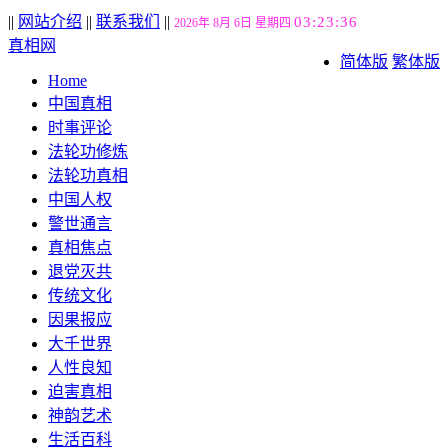
||
网站介绍
||
联系我们
||
03:23:37
2026年 8月 6日 星期四
真相网
简体版
繁体版
Home
中国真相
时事评论
法轮功修炼
法轮功真相
中国人权
警世通言
真相焦点
退党灭共
传统文化
因果报应
大千世界
人性良知
迫害真相
神韵艺术
生活百科