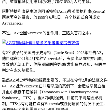
苗，並宣稱其使用第1年挽救了超过 650万人的生命。
阿斯特捷利康是由瑞典阿斯特拉(Astra)與英國捷利康(Zeneca)
兩家著名的藥廠，於1999年6月1日，在全球正式合併成立
AstraZeneca。
不过，AZ也因Vaxzevria的副作用，正陷入官司之中。
有2名孩子的英国男子史考特（Jamie Scott）2023年控告AZ，
他自称在2021年4月接种Vaxzevria后，头脑出现血栓并出血，
导致他无法工作，住院期间医院更3度发出病危通知，被医生
判定有永久脑损伤。
雖然AZ对史考特的指控提出辩驳，不过在今年2月的法庭文件
中，AZ坦承Vaxzevria在非常罕见的案例下，会造成罕见血栓
并血小板低下症候群（Thrombosis with Thrombocytopenia
Syndrome,，TTS）。但AZ同时强调，目前尚不清楚因果机
制，TTS也有可能在没有Vaxzevria或任何疫苗的情况下发生，
强调任何个案都需要专家证明因果关系。