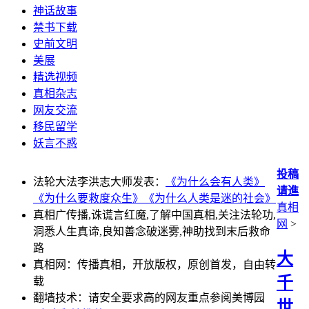
神话故事
禁书下载
史前文明
美展
精选视频
真相杂志
网友交流
移民留学
妖言不惑
投稿
法轮大法李洪志大师发表：
《为什么会有人类》
请進
《为什么要救度众生》
《为什么人类是迷的社会》
真相
真相广传播,诛谎言红魔,了解中国真相,关注法轮功,
网
>
洞悉人生真谛,良知善念破迷雾,神助找到末后救命
路
大
真相网：传播真相，开放版权，原创首发，自由转
千
载
翻墙技术：请安全要求高的网友重点参阅美博园
世