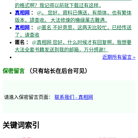
的格式啊？我记得以前就下载过有这样..
真相网
：
@。 您好，資料已傳送，有简体，也有繁体
版本，請查收。 大法修煉的機緣萬古難遇..
真相网
：
@匿名 不好意思，这两天比较忙，已经传送
了，请查收
匿名 ：
@真相网 您好，什么时候才有回复啊，我想要
大法全套书籍发送到我的邮箱，万分感谢！
近期所有留言 »
（只有站长在后台可见）
保密留言
请進入保密留言页面：
联系我们 - 真相网
关键词索引