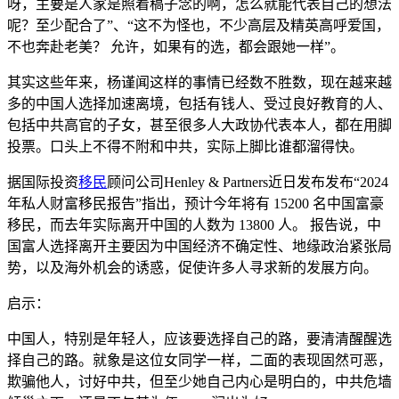
呀，主要是人家是照着稿子念的啊，怎么就能代表自己的想法
呢？至少配合了”、“这不为怪也，不少高层及精英高呼爱国，
不也奔赴老美？ 允许，如果有的选，都会跟她一样”。
其实这些年来，杨谨闻这样的事情已经数不胜数，现在越来越
多的中国人选择加速离境，包括有钱人、受过良好教育的人、
包括中共高官的子女，甚至很多人大政协代表本人，都在用脚
投票。口头上不得不附和中共，实际上脚比谁都溜得快。
据国际投资
移民
顾问公司Henley & Partners近日发布发布“2024
年私人财富移民报告”指出，预计今年将有 15200 名中国富豪
移民，而去年实际离开中国的人数为 13800 人。 报告说，中
国富人选择离开主要因为中国经济不确定性、地缘政治紧张局
势，以及海外机会的诱惑，促使许多人寻求新的发展方向。
启示：
中国人，特别是年轻人，应该要选择自己的路，要清清醒醒选
择自己的路。就象是这位女同学一样，二面的表现固然可恶，
欺骗他人，讨好中共，但至少她自己内心是明白的，中共危墙