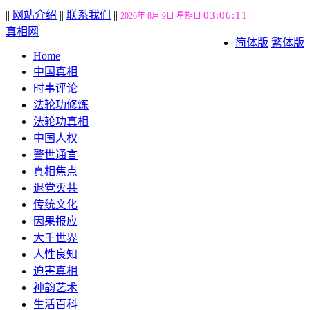
||
网站介绍
||
联系我们
||
03:06:12
2026年 8月 9日 星期日
真相网
简体版
繁体版
Home
中国真相
时事评论
法轮功修炼
法轮功真相
中国人权
警世通言
真相焦点
退党灭共
传统文化
因果报应
大千世界
人性良知
迫害真相
神韵艺术
生活百科