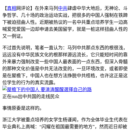
【
真相
网评论】在外来马列
中共
肆虐中华大地后，无神论、斗
争哲学、几十场的政治运动实战，把很多的中国人强制在铁蹄
下被迫扭曲人性。近期被热议的一名中共重点培养学生一边高
喊爱党爱国一边却申请去美国留学，就是一桩这样扭曲人性的
又一例证。
不过首先说明，笔者一直认为：马列中共那点东西的根很浅，
远远没有中华民族文化的根那样源远流长，它只能短时间的靠
外来暴力强制改变一些中国人最表面的一点东西，但深入骨髓
的那种文化价值是中共无法改变的，一旦环境改变，或者即使
是在屋檐下，中国人也在想方法挣脱中共桎梏，也许这正是这
位学生的行为的真实流露。
正在run出中共国的走线民众
事情原委是这样的。
浙江大学被重点培养的女学生杨谨闻，作为全体毕业生代表在
毕业典礼上高喊：“闪耀在祖国最需要的地方”，然而近日却被