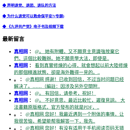
◆ 声明退党、退团、退队的方法
◆ 为什么退党可以救命保平安?(专题)
◆ 《九评共产党》电子书及视频下载
最新留言
真相网
：
@。 她有附體，又不願意主意識強放棄它
們，這個比較難辦。她不願意學大法，即使是..
真相网
：
看到真實修煉的心得，就會想起以前大陸修煉
的那個精進狀態，卻是海外難得一見的。..
。 ：
@真相网 感谢！已收到回信，不过当时问题已经
解决了。……（編註：因涉及另外空間附..
真相网
：
@。 有回信，请参考，祝好！
真相网
：
@。 不好意思，最近比較忙，遲復見諒。 大
法書籍原版格式，官方發布的就是PDF，..
。 ：
@真相网 您好！我最近遇到一个附体的事情，让
我很苦恼，希望能帮我解答一下，我先..
。 ：
@真相网 您好！有没有适用于手机阅读页码无错