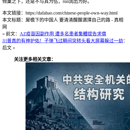
倾巢之下，还是不与其为伍，run润出为好。
本文链接：https://dafahao.com/chinese-people-own-way.html
本文标题：屋檐下的中国人 要清清醒醒選擇自己的路 - 真相
网
« 前文：
AZ疫苗因副作用 遭多名患者集體提告求償
川普真的有神护佑！子弹飞过瞬间突转头看大屏幕躲过一劫
：
后文 »
关注更多相关文章：