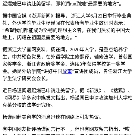
踢爆她已申请赴美留学，即将润run到她“最需要的地方”。
据中国官媒《澎湃新闻》报导， 浙江大学6月22日举行毕业典
礼，外语学院毕业生杨谨闻在代表所有毕业生致词时表示：
“希望我们都能成为坚韧的理想主义者，在我们热爱的中国大
地上，闪耀在祖国最需要的地方。”
据浙江大学官网资料，杨谨闻，2020年入学，是重点培养学
生，中共预备党员，在外语学院主修翻译，辅修法学，曾获国
家奖学金、浙江省政府奖学金、连续3年获得学校第一奖学
金。她是外语学院“讲好中国
故事
”宣讲团成员，曾任浙江大学
学生法学研究会会长。
近日杨谨闻遭踢爆已申请赴美留学。据《新浪》、《搜狐》、
《网易》等多家中媒发文指出，杨谨闻已申请攻读加州大学柏
克莱分校的法学研究所。
杨谨闻赴美留学的消息迅速在网络上引发热议。
有中国网友批评杨谨闻言行不一，但也有网友留言指出，“哎