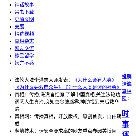
神话故事
禁书下载
史前文明
美展
精选视频
真相杂志
网友交流
移民留学
妖言不惑
投稿
法轮大法李洪志大师发表：
《为什么会有人类》
请進
《为什么要救度众生》
《为什么人类是迷的社会》
真相
真相广传播,诛谎言红魔,了解中国真相,关注法轮功,
网
>
洞悉人生真谛,良知善念破迷雾,神助找到末后救命
路
时
真相网：传播真相，开放版权，原创首发，自由转
事
载
翻墙技术：请安全要求高的网友重点参阅美博园
评