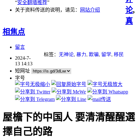
“
安全翻墙推荐
”
论
,
关于资料传送的说明，请见：
网站介绍
真
相焦点
留言
标签：
无神论
,
暴力
,
欺骗
,
留学
,
移民
2024-7-
13 14:13
短网址
字号
屋檐下的中国人 要清清醒醒選
擇自己的路