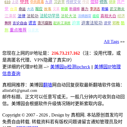
中共
信仰
修炼
610
传统文化
共产
上访
中共病毒
九评
习近平
传说
健康
党
报应
台湾
命运
大选
故事
文革
新疆
新疆棉
暴力
李洪志
欺骗
武汉肺炎
法轮功学员
江泽民
法律
法轮功
法轮大法
真相大白
经济
活摘器官
瘟疫
谎言
迫害
迫害法轮功
言论自由
贪污腐败
退党
邪教
酷
舞弊
起诉江泽民
重点推荐
刑
马克思
All Tags
»»
您现在上网的IP地址是：
216.73.217.162
（注：没用代理，或
是高匿名代理、VPN隐藏了真实IP）
更详细的代理IP检测 -->
美博园ip检测ipcheck
||
美博园IP地理
信息查询
真相网推荐：美博园
翻墙
网自动回复获取最新翻墙软件信箱：
allinfa01@gmail.com
邮件标题、正文可以任意写或无，一般几分钟内可收到自动回
信。美博园会根据软件升级情况随时更新索取内容。
Copyright © 2007 - 2026 , Design by 真相网. 本站原创首发均可
免费自由转载. 转载资料若有版权问题请留言通知管理员及时