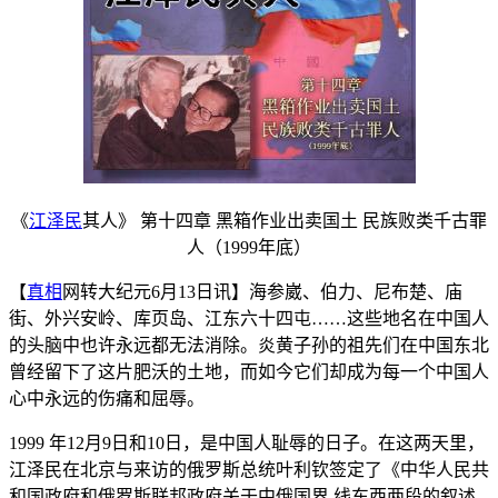
《
江泽民
其人》 第十四章 黑箱作业出卖国土 民族败类千古罪
人（1999年底）
【
真相
网转大纪元6月13日讯】海参崴、伯力、尼布楚、庙
街、外兴安岭、库页岛、江东六十四屯……这些地名在中国人
的头脑中也许永远都无法消除。炎黄子孙的祖先们在中国东北
曾经留下了这片肥沃的土地，而如今它们却成为每一个中国人
心中永远的伤痛和屈辱。
1999 年12月9日和10日，是中国人耻辱的日子。在这两天里，
江泽民在北京与来访的俄罗斯总统叶利钦签定了《中华人民共
和国政府和俄罗斯联邦政府关于中俄国界 线东西两段的叙述