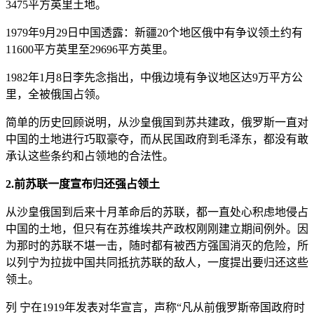
3475平方英里土地。
1979年9月29日中国透露：新疆20个地区俄中有争议领土约有
11600平方英里至29696平方英里。
1982年1月8日李先念指出，中俄边境有争议地区达9万平方公
里，全被俄国占领。
简单的历史回顾说明，从沙皇俄国到苏共建政，俄罗斯一直对
中国的土地进行巧取豪夺，而从民国政府到毛泽东，都没有敢
承认这些条约和占领地的合法性。
2.前苏联一度宣布归还强占领土
从沙皇俄国到后来十月革命后的苏联，都一直处心积虑地侵占
中国的土地，但只有在苏维埃共产政权刚刚建立期间例外。因
为那时的苏联不堪一击，随时都有被西方强国消灭的危险，所
以列宁为拉拢中国共同抵抗苏联的敌人，一度提出要归还这些
领土。
列 宁在1919年发表对华宣言，声称“凡从前俄罗斯帝国政府时