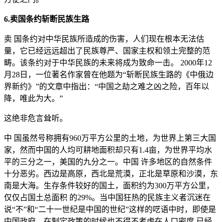
6.卖国条约斩断民族生路
卖 国条约对中华民族所造成的伤害，人们现在根本无法估
量，它已经远远超出了民族尊严、国家主权和领土完整的范
畴。该条约对于中华民族的未来将成为致命一击。 2000年12
月28日，一位著名作家曾在他题为“斩断民族生路的《中俄边
界新约》”的文章中指出：“中国之劫之难之凶之险，百年以
降，唯此为大。”
这绝非危言耸听。
中 国虽然号称拥有960万平方公里的土地，为世界上第三大国
家，然而中国的人均可耕地面积却只有1.4亩，为世界平均水
平的三分之一，美国的九分之一。中国 许多地区的自然条件
十分恶劣。西边是高原，西北是荒漠，正北是草原和沙漠，东
南是大海。生存条件较好的国土，面积约为300万平方公里，
仅仅占国土总面积 的29%。当中国狂热的民族主义者沉迷在
说“不”和“二十一世纪是中国的世纪”这样的呓语中时，即使是
中国政府，在制定政策的时候也不得不考虑在人口密度 已经