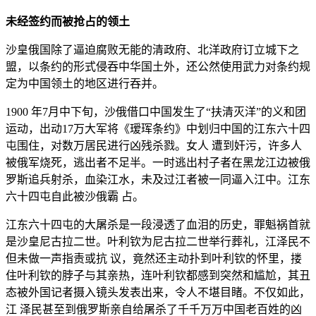
未经签约而被抢占的领土
沙皇俄国除了逼迫腐败无能的清政府、北洋政府订立城下之
盟，以条约的形式侵吞中华国土外，还公然使用武力对条约规
定为中国领土的地区进行吞并。
1900 年7月中下旬，沙俄借口中国发生了“扶清灭洋”的义和团
运动，出动17万大军将《瑷珲条约》中划归中国的江东六十四
屯围住，对数万居民进行凶残杀戮。女人 遭到奸污，许多人
被俄军烧死，逃出者不足半。一时逃出村子者在黑龙江边被俄
罗斯追兵射杀，血染江水，未及过江者被一同逼入江中。江东
六十四屯自此被沙俄霸 占。
江东六十四屯的大屠杀是一段浸透了血泪的历史，罪魁祸首就
是沙皇尼古拉二世。叶利钦为尼古拉二世举行葬礼，江泽民不
但未做一声指责或抗 议，竟然还主动扑到叶利钦的怀里，搂
住叶利钦的脖子与其亲热，连叶利钦都感到突然和尴尬，其丑
态被外国记者摄入镜头发表出来，令人不堪目睹。不仅如此，
江 泽民甚至到俄罗斯亲自给屠杀了千千万万中国老百姓的凶