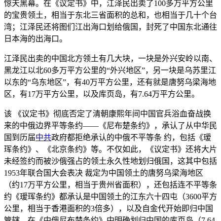
惊天黑幕。在《议定书》中，江泽民出卖了100多万平方公里
的宝贵领土，相当于东北三省面积的总和，也相当于几十个台
湾；江泽民还将图们江出海口划给俄国，封死了中国东北通往
日本海的出海口。
江泽民出卖的中国北方领土有几大块，一块是外兴安岭以南、
黑龙江以北60多万平方公里的“外兴地区”，另一块是乌苏里江
以东的“乌东地区”，有40万平方公里，还有就是唐努乌梁海地
区，有17万平方公里，以及库页岛，有7.64万平方公里。
该 《议定书》彻底否定了清朝康熙年间中国官兵浴血奋战换
来的中俄边界平等条约——《尼布楚条约》，承认了从中华民
国到历届
中共
政府都拒绝承认的中俄不平等条 约，包括《瑷
珲条约》、《北京条约》等。不仅如此，《议定书》还将大片
未经签约而被沙俄强占的领土永久性地划归俄国，这其中包括
1953年联合国大会表决 裁定为中国领土的唐努乌梁海地区
（约17万平方公里，相当于贵州省面积），还包括连不平等条
约《瑷珲条约》都承认是中国领土的江东六十四屯（3600平方
公里，相当于香港面积的3倍多），以及自金代开始即归中国
管辖、在《中俄尼布楚条约》中明确划归中国的库页岛（7.64