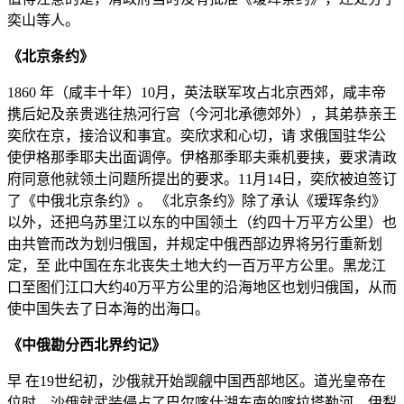
奕山等人。
《北京条约》
1860 年（咸丰十年）10月，英法联军攻占北京西郊，咸丰帝
携后妃及亲贵逃往热河行宫（今河北承德郊外），其弟恭亲王
奕欣在京，接洽议和事宜。奕欣求和心切，请 求俄国驻华公
使伊格那季耶夫出面调停。伊格那季耶夫乘机要挟，要求清政
府同意他就领土问题所提出的要求。11月14日，奕欣被迫签订
了《中俄北京条约》。 《北京条约》除了承认《瑷珲条约》
以外，还把乌苏里江以东的中国领土（约四十万平方公里）也
由共管而改为划归俄国，并规定中俄西部边界将另行重新划
定，至 此中国在东北丧失土地大约一百万平方公里。黑龙江
口至图们江口大约40万平方公里的沿海地区也划归俄国，从而
使中国失去了日本海的出海口。
《中俄勘分西北界约记》
早 在19世纪初，沙俄就开始觊觎中国西部地区。道光皇帝在
位时，沙俄就武装侵占了巴尔喀什湖东南的喀拉塔勒河、伊犁