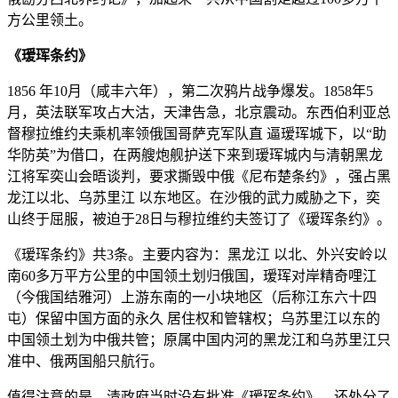
方公里领土。
《瑷珲条约》
1856 年10月（咸丰六年），第二次鸦片战争爆发。1858年5
月，英法联军攻占大沽，天津告急，北京震动。东西伯利亚总
督穆拉维约夫乘机率领俄国哥萨克军队直 逼瑷珲城下，以“助
华防英”为借口，在两艘炮舰护送下来到瑷珲城内与清朝黑龙
江将军奕山会晤谈判，要求撕毁中俄《尼布楚条约》，强占黑
龙江以北、乌苏里江 以东地区。在沙俄的武力威胁之下，奕
山终于屈服，被迫于28日与穆拉维约夫签订了《瑷珲条约》。
《瑷珲条约》共3条。主要内容为：黑龙江 以北、外兴安岭以
南60多万平方公里的中国领土划归俄国，瑷珲对岸精奇哩江
（今俄国结雅河）上游东南的一小块地区（后称江东六十四
屯）保留中国方面的永久 居住权和管辖权；乌苏里江以东的
中国领土划为中俄共管；原属中国内河的黑龙江和乌苏里江只
准中、俄两国船只航行。
值得注意的是，清政府当时没有批准《瑷珲条约》，还处分了