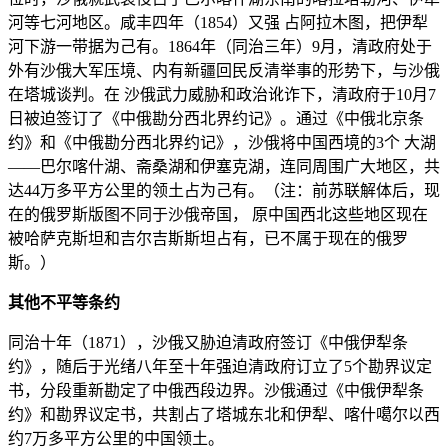
河等七河地区。咸丰四年（1854）又强 占阿拉木图，把伊犁
河下游一带据为己有。1864年（同治三年）9月，清政府处于
外有沙俄大军压境、内有新疆回民反清举事的形势下，与沙俄
在塔城谈判。在 沙俄武力威胁和政治讹诈下，清政府于10月7
日被迫签订了《中俄勘分西北界约记》。通过《中俄北京条
约》和《中俄勘分西北界约记》，沙俄将中国西境的3个 大湖
——巴尔喀什湖、斋桑湖和伊塞克湖，连同周围广大地区，共
达44万多平方公里的领土占为己有。（注：前苏联解体后，现
在的俄罗斯版图不同于沙俄帝国， 原中国西北这些地区现在
被哈萨克斯坦和吉尔吉斯斯坦占有，已不属于现在的俄罗
斯。）
其他不平等条约
同治十年（1871），沙俄又胁迫清政府签订《中俄伊犁条
约》，随后于光绪八年至十年强迫清政府订立了5个勘界议定
书，分段重新勘定了中俄西段边界。沙俄通过《中俄伊犁条
约》和勘界议定书，共割占了塔城东北和伊犁、喀什噶尔以西
约7万多平方公里的中国领土。