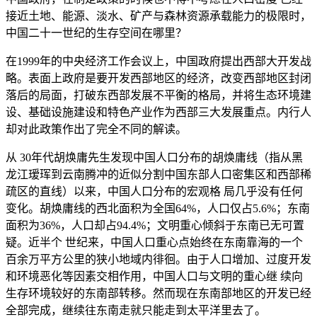
接近土地、能源、淡水、矿产与森林资源承载能力的极限时，
中国二十一世纪的生存空间在哪里？
在1999年的中央经济工作会议上，中国政府提出西部大开发战
略。表面上政府是要开发西部地区的经济，改变西部地区封闭
落后的局面，打破东西部发展不平衡的格局，并将生态环境建
设、基础设施建设和特色产业作为西部三大发展重点。内行人
却对此政策作出了完全不同的解读。
从 30年代胡焕庸先生发现中国人口分布的胡焕庸线（指从黑
龙江瑷珲到云南腾冲的近似分割中国东部人口密集区和西部稀
疏区的直线）以来，中国人口分布的宏观格 局几乎没有任何
变化。胡焕庸线的西北面积为全国64%，人口仅占5.6%；东南
面积为36%，人口却占94.4%；文明重心倾斜于东南已无可置
疑。近半个 世纪来，中国人口重心点始终在东南靠海的一个
百余万平方公里的狭小地域内徘徊。由于人口增加、过度开发
和环境恶化等因素交相作用，中国人口与文明的重心继 续向
生存环境较好的东南部转移。然而现在东南部地区的开发已经
全部完成，继续往东南走就只能走到太平洋里去了。