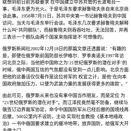
联想到前日前苏联要求 在中国建立中苏共管的长波电台一
事，毛泽东更为光火。于是毛泽东要求赫鲁晓夫亲自来北京商
谈此事。1958年7月31日，苏共中央第一书记赫鲁晓夫到中国
访问，当天与毛泽东举行会谈。毛泽东几次要求赫鲁晓夫解释
什么叫“共同舰队”，而赫鲁晓夫则吞吞吐吐，无法回答，并再
三表示一个舰队由两个国家来指挥是不 可想像的。
俄罗斯新闻社2002年12月18日的那篇文章还透露说：“有趣的
是，即便在俄罗斯前国防部长伊格尔．罗季奥诺夫1997年访
问北京之际，当他把中国称之为‘21世纪俄罗斯的潜在对手’的
时候，俄中两国互信的气氛都没有受到一点儿影响。北京方面
把他的这番话仅仅看作是这位将军的 权宜之计，是他‘在向本
国政府施加压力，以便为武装力量的发展获得更多的拨款’。”
由此可见，俄罗斯从来也没有拿中国当作朋友，而是定位 为
“21世纪俄罗斯的潜在对手”。而江泽民竟然毫不防备，继续与
俄签订边界裁军协定，命令中国国防军从已经后撤的国境线再
后撤，500公里内不设防，主动 实现杜金教授《基本地缘政
治》一书中俄国要求建立的缓冲地带，放弃国防，给俄军大开
方便之门。