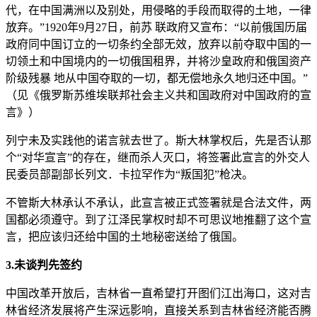
代，在中国满洲以及别处，用侵略的手段而取得的土地，一律
放弃。”1920年9月27日，前苏 联政府又宣布：“以前俄国历届
政府同中国订立的一切条约全部无效，放弃以前夺取中国的一
切领土和中国境内的一切俄国租界，并将沙皇政府和俄国资产
阶级残暴 地从中国夺取的一切，都无偿地永久地归还中国。”
（见《俄罗斯苏维埃联邦社会主义共和国政府对中国政府的宣
言》）
列宁未及实践他的诺言就去世了。斯大林掌权后，先是否认那
个“对华宣言”的存在，继而杀人灭口，将签署此宣言的外交人
民委员部副部长列文．卡拉罕作为“叛国犯”枪决。
不管斯大林承认不承认，此宣言被正式签署就是合法文件，两
国都必须遵守。到了江泽民掌权时却不可思议地推翻了这个宣
言，把应该归还给中国的土地秘密送给了俄国。
3.未谈判先签约
中国改革开放后，吉林省一直希望打开图们江出海口，这对吉
林省经济发展将产生深远影响，直接关系到吉林省经济能否腾