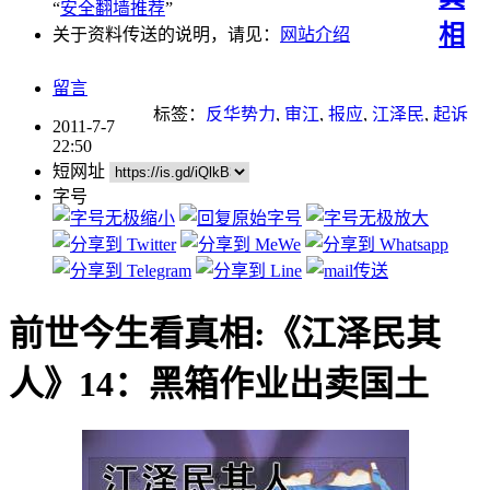
“
安全翻墙推荐
”
相
关于资料传送的说明，请见：
网站介绍
留言
标签：
反华势力
,
审江
,
报应
,
江泽民
,
起诉
2011-7-7
江泽民
22:50
短网址
字号
前世今生看真相:《江泽民其
人》14：黑箱作业出卖国土