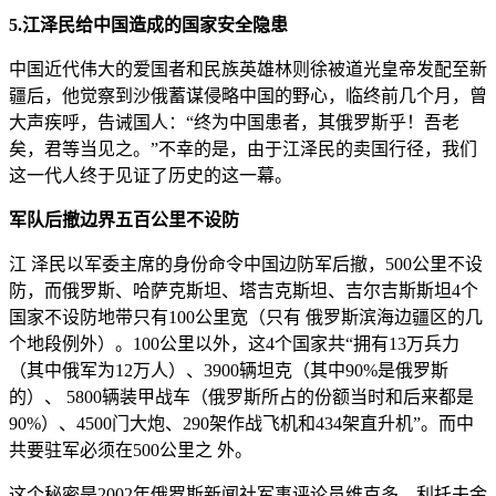
5.江泽民给中国造成的国家安全隐患
中国近代伟大的爱国者和民族英雄林则徐被道光皇帝发配至新
疆后，他觉察到沙俄蓄谋侵略中国的野心，临终前几个月，曾
大声疾呼，告诫国人：“终为中国患者，其俄罗斯乎！吾老
矣，君等当见之。”不幸的是，由于江泽民的卖国行径，我们
这一代人终于见证了历史的这一幕。
军队后撤边界五百公里不设防
江 泽民以军委主席的身份命令中国边防军后撤，500公里不设
防，而俄罗斯、哈萨克斯坦、塔吉克斯坦、吉尔吉斯斯坦4个
国家不设防地带只有100公里宽（只有 俄罗斯滨海边疆区的几
个地段例外）。100公里以外，这4个国家共“拥有13万兵力
（其中俄军为12万人）、3900辆坦克（其中90%是俄罗斯
的）、 5800辆装甲战车（俄罗斯所占的份额当时和后来都是
90%）、4500门大炮、290架作战飞机和434架直升机”。而中
共要驻军必须在500公里之 外。
这个秘密是2002年俄罗斯新闻社军事评论员维克多．利托夫金