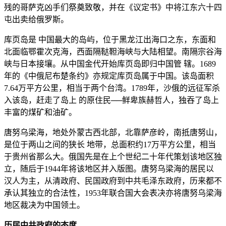
残的哥萨克凶手们祭奠致敬，并在《议定书》中将江东六十四
屯出卖给俄罗斯。
库页岛是 中国最大的岛屿，位于黑龙江出海口之东，东面和
北面临鄂霍次克海，西面隔鞑靼海峡与大陆相望。南隔宗谷海
峡与日本接壤。从中国金代开始库页岛即归中国管 辖。1689
年的《中俄尼布楚条约》亦规定库页岛属于中国。该岛面积
7.64万平方公里，相当于两个台湾。1789年，沙俄的远征军杀
入该岛，赶走了岛上 的原住民──鲜卑族赫哲人，独吞了岛上
丰富的煤矿和油矿。
唐努乌梁海，地处外蒙古西北部，北靠萨彦岭，南抵唐努山，
是位于两山之间的狭长 地带，总面积约17万平方公里，相当
于贵州省那么大。俄国先是在上个世纪二十年代策划该地区独
立，随后于1944年将该地区并入版图。唐努乌梁海的居民以
汉人为主，从清政府、民国政府到中共毛泽东政府，历来都不
承认其独立的合法性，1953年联合国大会表决亦将唐努乌梁海
地区裁决为中国领土。
历届中共政府的态度