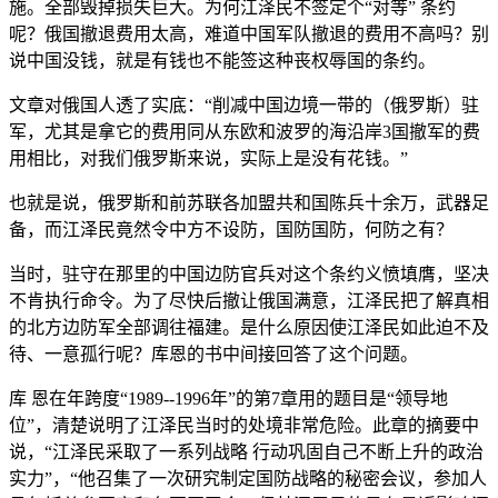
施。全部毁掉损失巨大。为何江泽民不签定个“对等” 条约
呢？俄国撤退费用太高，难道中国军队撤退的费用不高吗？别
说中国没钱，就是有钱也不能签这种丧权辱国的条约。
文章对俄国人透了实底：“削减中国边境一带的（俄罗斯）驻
军，尤其是拿它的费用同从东欧和波罗的海沿岸3国撤军的费
用相比，对我们俄罗斯来说，实际上是没有花钱。”
也就是说，俄罗斯和前苏联各加盟共和国陈兵十余万，武器足
备，而江泽民竟然令中方不设防，国防国防，何防之有？
当时，驻守在那里的中国边防官兵对这个条约义愤填膺，坚决
不肯执行命令。为了尽快后撤让俄国满意，江泽民把了解真相
的北方边防军全部调往福建。是什么原因使江泽民如此迫不及
待、一意孤行呢？库恩的书中间接回答了这个问题。
库 恩在年跨度“1989--1996年”的第7章用的题目是“领导地
位”，清楚说明了江泽民当时的处境非常危险。此章的摘要中
说，“江泽民采取了一系列战略 行动巩固自己不断上升的政治
实力”，“他召集了一次研究制定国防战略的秘密会议，参加人