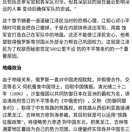
员包括总参军官和各军区司令。但其深层目的是在最近影响深
远的人事 变动后确保军队的忠诚。”
这个章节摘要一语道破江泽民当时的恐惧心理，江担心邓小平
随时可能会把自己撤掉，于是在内部拼命送出军衔、用腐 蚀
军官打造自己在军队中的地盘。这还不能使江泽民安心，他希
望取得俄罗斯等邻国从外部全力帮自己巩固权力。这就是江泽
民为了权欲而秘密签定500公里不设 防的不平等条约的一个重
要原因。
地缘政治
由于地缘关系，俄罗斯一直对中国虎视眈眈，并假借合作、交
流等名义 伺机蚕食中国领土，窃取中国情报。清光绪二十二
年（1896），沙皇俄国以共同防御日本在亚洲的霸权为名，诱
迫清政府签订的不平等条约《中俄密约》，又称 《防御同盟
条约》，取得了中东铁路的筑路权，将铁路从西伯利亚直接通
过黑龙江、吉林地方修到海参崴。其目的就是可以运用“铁路
征服政策”，将侵略势力渗透 到中国东北，把黑龙江、吉林等
满蒙地区囊括为自己的势力范围，以便最终实现吞并中国东三