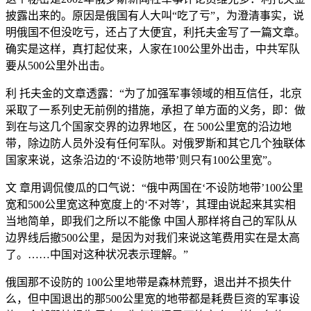
披露出来的。原因是俄国有人大叫“吃了亏”，为澄清事实，说
明俄国不但没吃亏，还占了大便宜，利托夫金写了一篇文章。
确实是这样，真打起仗来，人家在100公里外出击，中共军队
要从500公里外出击。
利 托夫金的文章透露：“为了加强军事领域的相互信任，北京
采取了一系列史无前例的措施，承担了单方面的义务，即：做
到在与这几个国家交界的边界地区，在 500公里宽的沿边地
带，除边防人员外没有任何军队。对俄罗斯和其它几个独联体
国家来说，这条沿边的‘不设防地带’则只有100公里宽”。
文 章用调侃傻瓜的口气说：“俄中两国在‘不设防地带’100公里
宽和500公里宽这种宽度上的‘不对等’，其理由说起来其实相
当地简单，即我们之所以不能像 中国人那样将自己的军队从
边界线后撤500公里，是因为对我们来说这笔费用实在是太高
了。……中国对这种状况表示理解。”
俄国那不设防的 100公里地带是森林荒野，退出并不损失什
么，但中国退出的那500公里宽的地带都是耗费巨资的军事设