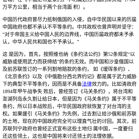
万平方公里，相当于两个台湾面 积）。
中国历代政府曾尽力抵制俄国的入侵，自中华民国以来的历届
中国政府也都不承认不平等条约。中共政权也曾声明并坚守：
“对于帝国主义给中国人民的边界线，中国历届政府都未予承
认，中华人民共和国也不予承认。”
这 是因为，首先，按照维也纳《条约法公约》第52条规定“以
威胁或使用武力而获缔结”的条约无效。而中国和沙皇俄国以
及前苏联签订的一系列割地赔款的条约， 如《瑷珲条约》、
《北京条约》以及《中俄勘分西北界约记》都是属于武力威胁
下的典型不平等条约，因而是不具备
法律
效力的。比如清政府
1894年甲午战争失 败后，曾经签订《马关条约》，将台湾和
澎湖列岛永久割让给日本，但是因为《马关条约》属于不平等
条约，所以日本战败后，中华民国政府就恢复了对台湾的主
权。如果援引《马关条约》为先例，过去割让给沙俄和前苏联
的土地，现在的中国政府完全可以理直气壮的讨回。其次，前
苏联列宁政府也曾经正式宣布这些土地归 属中国，一度要归
还这些领土，这也是中国将来讨还领土的法理依据。