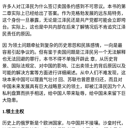
许多人对江泽民为什么签订卖国条约感到不可思议。本书的第
二章实际上已经给出了答案。作为克格勃发展的远东局特务，
这个身份一旦暴露，无论是江泽民还是共产党都可能会立即垮
台。实际上，这也是中共内部在后来了解情况后不肯追究江泽
民责任的原因。
因 为领土问题牵扯到复杂的历史恩怨和民族感情，一向是最
容易引起争议的。但有鉴于卖国问题是江泽民另一个无法解释
也无法回避的罪行，本书不得不单独开辟此 章，从历史背
景、国际法规定、对中国的影响、江出卖领土的背后原因以及
可能的解决方案等方面进行详细阐述。从中人们不难发现，这
块本来中国可以理直气壮讨 回、苏联也曾愿意归还，而且对
中国未来发展具有巨大战略意义的领土，却被江泽民因为个人
私利盘算而拱手相送，给中国人带来耻辱，给中国未来留下巨
大隐患。
1.领土主权
历史上的俄罗斯是个欧洲国家，与中国并不接壤。沙皇时代，