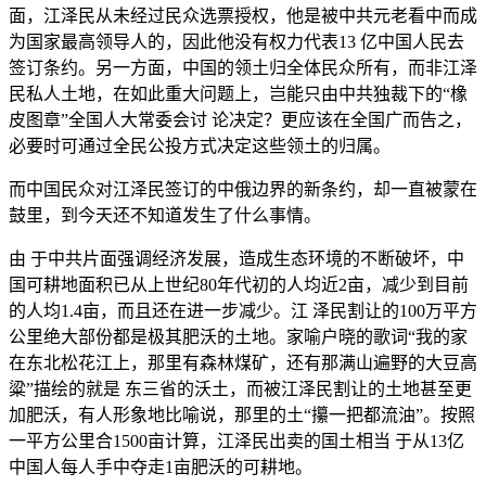
面，江泽民从未经过民众选票授权，他是被中共元老看中而成
为国家最高领导人的，因此他没有权力代表13 亿中国人民去
签订条约。另一方面，中国的领土归全体民众所有，而非江泽
民私人土地，在如此重大问题上，岂能只由中共独裁下的“橡
皮图章”全国人大常委会讨 论决定？更应该在全国广而告之，
必要时可通过全民公投方式决定这些领土的归属。
而中国民众对江泽民签订的中俄边界的新条约，却一直被蒙在
鼓里，到今天还不知道发生了什么事情。
由 于中共片面强调经济发展，造成生态环境的不断破坏，中
国可耕地面积已从上世纪80年代初的人均近2亩，减少到目前
的人均1.4亩，而且还在进一步减少。江 泽民割让的100万平方
公里绝大部份都是极其肥沃的土地。家喻户晓的歌词“我的家
在东北松花江上，那里有森林煤矿，还有那满山遍野的大豆高
粱”描绘的就是 东三省的沃土，而被江泽民割让的土地甚至更
加肥沃，有人形象地比喻说，那里的土“攥一把都流油”。按照
一平方公里合1500亩计算，江泽民出卖的国土相当 于从13亿
中国人每人手中夺走1亩肥沃的可耕地。