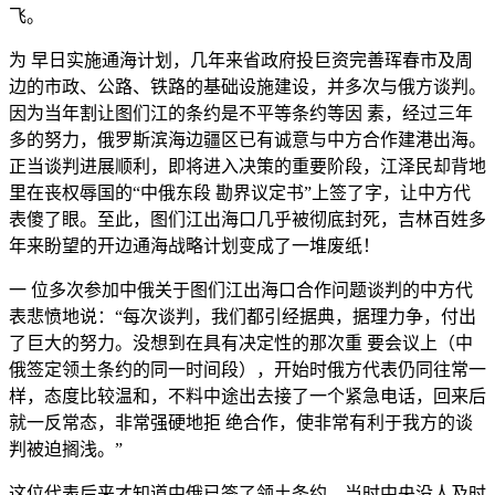
飞。
为 早日实施通海计划，几年来省政府投巨资完善珲春市及周
边的市政、公路、铁路的基础设施建设，并多次与俄方谈判。
因为当年割让图们江的条约是不平等条约等因 素，经过三年
多的努力，俄罗斯滨海边疆区已有诚意与中方合作建港出海。
正当谈判进展顺利，即将进入决策的重要阶段，江泽民却背地
里在丧权辱国的“中俄东段 勘界议定书”上签了字，让中方代
表傻了眼。至此，图们江出海口几乎被彻底封死，吉林百姓多
年来盼望的开边通海战略计划变成了一堆废纸！
一 位多次参加中俄关于图们江出海口合作问题谈判的中方代
表悲愤地说：“每次谈判，我们都引经据典，据理力争，付出
了巨大的努力。没想到在具有决定性的那次重 要会议上（中
俄签定领土条约的同一时间段），开始时俄方代表仍同往常一
样，态度比较温和，不料中途出去接了一个紧急电话，回来后
就一反常态，非常强硬地拒 绝合作，使非常有利于我方的谈
判被迫搁浅。”
这位代表后来才知道中俄已签了领土条约，当时中央没人及时