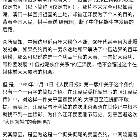
议定书》（以下简称《议定书》）。那片本来完全可以如香
港、澳门一样回归祖国的土地，却被江泽民为了个人的目的，
背着全国人民，拱手奉送 给俄国，断了中华民族生存发展的
后路。
众所周知，中俄边界近百年来纷争不断，60年代甚至曾为此爆
发战争。如果条约真的一劳永逸地和平解决了中俄边界的百年
纠纷，那么可以说这是一个功盖千秋的大事，一向好大喜功、
号称要发展“中俄战略伙伴关系”的江泽民，绝不会错过这个在
媒体前大大露脸的机会。
但 是，1999年12月11日《人民日报》第一版中关于这个条约
只有一个一百字的简短介绍。在江泽民委托库恩写的《江泽民
传》中，对这样一件关乎国家民族的 大事甚至连提都不敢
提。事实上，江泽民与叶利钦的这次北京会晤在其传记中根本
就找不到一丝踪影。为什么江泽民要删节历史、刻意回避这次
“大国领袖”的会晤 呢？
究其原因，是因为这是一个彻头彻尾的卖国条约，中间隐藏着