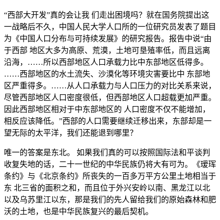
“西部大开发”真的会让我 们走出困境吗？就在国务院提出这
一战略后不久，中国人民大学人口所的一位研究员发表了题目
为《中国人口分布与可持续发展》的研究报告。报告中说“由
于西部 地区大多为高原、荒漠，土地可垦殖率低，而且远离
沿海，……所以西部地区人口承载力比中东部地区低得多。
……西部地区的水土流失、沙漠化等环境灾害要比中 东部地
区严重得多。……从人口承载力与人口压力的对比关系来说，
尽管西部地区人口密度很低，但西部地区人口超载更加严重。
因此西部地区相对于中东部地区的 人口密度不仅不能增加，
相反应该降低。”西部的人口需要继续迁移出来，东部却是一
望无际的太平洋，我们还能退到哪里？
唯一的答案是东北。 如果我们真的可以按照国际法和平谈判
收复失地的话，二十一世纪的中华民族仍将大有可为。《瑷珲
条约》与《北京条约》所丧失的一百多万平方公里土地相当于
东 北三省的面积之和，而且位于外兴安岭以南、黑龙江以北
以及乌苏里江以东，那是我们的先人留给我们的原始森林和肥
沃的土地，也是中华民族复兴的最后契机。