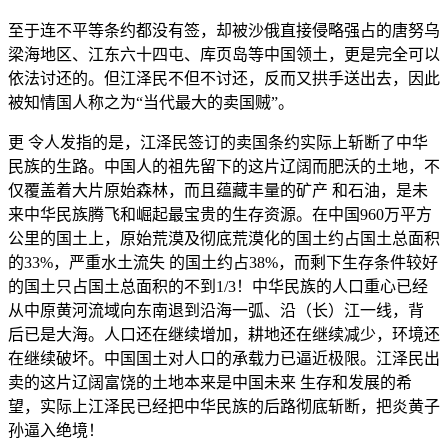
至于连不平等条约都没有签，却被沙俄直接侵略强占的唐努乌
梁海地区、江东六十四屯、库页岛等中国领土，更是完全可以
依法讨还的。但江泽民不但不讨还，反而又拱手送出去，因此
被知情国人称之为“当代最大的卖国贼”。
更 令人发指的是，江泽民签订的卖国条约实际上斩断了中华
民族的生路。中国人的祖先留下的这片辽阔而肥沃的土地，不
仅覆盖着大片原始森林，而且蕴藏丰量的矿产 和石油，是未
来中华民族腾飞和崛起最宝贵的生存资源。在中国960万平方
公里的国土上，原始荒漠及彻底荒漠化的国土约占国土总面积
的33%，严重水土流失 的国土约占38%，而剩下生存条件较好
的国土只占国土总面积的不到1/3！中华民族的人口重心已经
从中原黄河流域向东南退到沿海一弧、沿（长）江一线，背
后已是大海。人口还在继续增加，耕地还在继续减少，环境还
在继续破坏。中国国土对人口的承载力已逼近极限。江泽民出
卖的这片辽阔富饶的土地本来是中国未来 生存和发展的希
望，实际上江泽民已经把中华民族的后路彻底斩断，把炎黄子
孙逼入绝境！