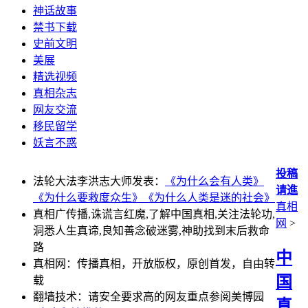
神话故事
禁书下载
史前文明
美展
精选视频
真相杂志
网友交流
移民留学
妖言不惑
投稿
法轮大法李洪志大师发表：
《为什么会有人类》
请進
《为什么要救度众生》
《为什么人类是迷的社会》
真相
真相广传播,诛谎言红魔,了解中国真相,关注法轮功,
网
>
洞悉人生真谛,良知善念破迷雾,神助找到末后救命
路
中
真相网：传播真相，开放版权，原创首发，自由转
国
载
翻墙技术：请安全要求高的网友重点参阅美博园
真