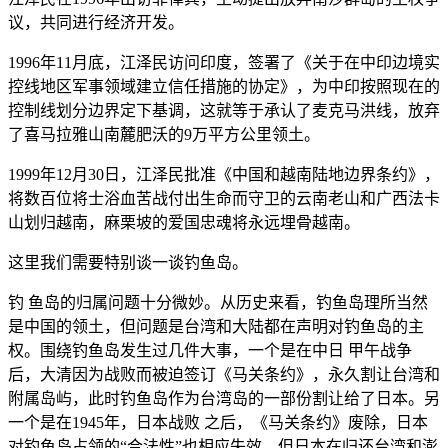
议，共同进行经济开发。
1996年11月底，江泽民访问印度，签署了《关于在中印边境实
控线地区军事领域建立信任措施的协定》，为中印按照现在的
控制线划分边界定下基调，这就等于承认了麦克马洪线，放弃
了喜马拉雅山南麓肥沃的9万平方公里领土。
1999年12月30日，江泽民批准《中国和越南陆地边界条约》，
将数百位将士浴血苦战付出生命而守卫的云南老山和广西法卡
山划归越南，麻栗坡的爱国忠魂将永远埋骨越南。
这里我们需要特别谈一谈钓鱼岛。
钓 鱼岛的归属问题十分微妙。从历史来看，钓鱼岛理所当然
是中国的领土，但问题是台湾和大陆都在声明对钓鱼岛的主
权。围绕钓鱼岛发生过几件大事，一个是在中日 甲午战争
后，大清因为战败而被迫签订《马关条约》，永久割让台湾和
附属岛屿，此时钓鱼岛作为台湾岛的一部份割让给了日本。另
一个是在1945年，日本战败 之后，《马关条约》废除，日本
对钓鱼岛占领的“合法性”也相应失效，但日本在归还台湾和澎