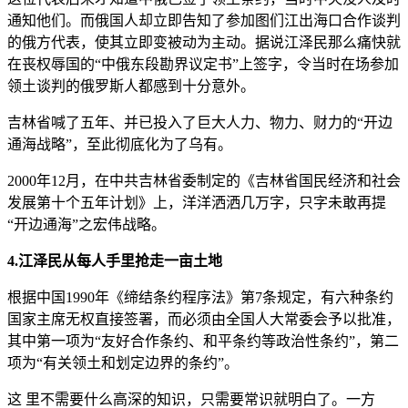
通知他们。而俄国人却立即告知了参加图们江出海口合作谈判
的俄方代表，使其立即变被动为主动。据说江泽民那么痛快就
在丧权辱国的“中俄东段勘界议定书”上签字，令当时在场参加
领土谈判的俄罗斯人都感到十分意外。
吉林省喊了五年、并已投入了巨大人力、物力、财力的“开边
通海战略”，至此彻底化为了乌有。
2000年12月，在中共吉林省委制定的《吉林省国民经济和社会
发展第十个五年计划》上，洋洋洒洒几万字，只字未敢再提
“开边通海”之宏伟战略。
4.江泽民从每人手里抢走一亩土地
根据中国1990年《缔结条约程序法》第7条规定，有六种条约
国家主席无权直接签署，而必须由全国人大常委会予以批准，
其中第一项为“友好合作条约、和平条约等政治性条约”，第二
项为“有关领土和划定边界的条约”。
这 里不需要什么高深的知识，只需要常识就明白了。一方