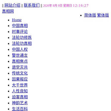
||
网站介绍
||
联系我们
||
12:16:28
2026年 8月 9日 星期日
真相网
简体版
繁体版
Home
中国真相
时事评论
法轮功修炼
法轮功真相
中国人权
警世通言
真相焦点
退党灭共
传统文化
因果报应
大千世界
人性良知
迫害真相
神韵艺术
生活百科