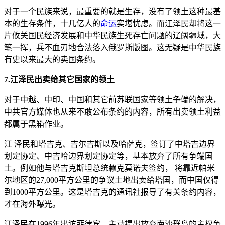
对于一个民族来说，最重要的就是生存，没有了领土这种最基
本的生存条件，十几亿人的
命运
实堪忧虑。而江泽民却将这一
片攸关国民经济发展和中华民族生死存亡问题的辽阔疆域，大
笔一挥，兵不血刃地合法落入俄罗斯版图。这无疑是中华民族
有史以来最大的卖国条约。
7.江泽民出卖给其它国家的领土
对于中越、中印、中国和其它前苏联国家等领土争端的解决，
中共官方媒体也从来不敢公布条约的内容，所有出卖领土利益
都属于黑箱作业。
江 泽民和塔吉克、吉尔吉斯以及哈萨克，签订了中塔吉边界
划定协定、中吉哈边界划定协定等，基本放弃了所有争端国
土。例如他与塔吉克斯坦总统赖克莫诺夫签约， 将靠近帕米
尔地区的27,000平方公里的争议土地出卖给塔国，而中国仅得
到1000平方公里。这是塔吉克的通讯社报导了有关条约内容，
才在海外曝光。
江泽民在1996年出访菲律宾，主动提出放弃南沙群岛的主权争