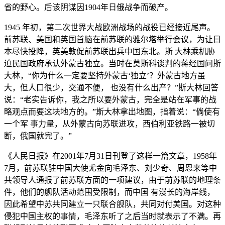
省的野心。后该阴谋因1904年日俄战争而破产。
1945 年初，第二次世界大战欧洲战场的战役已经接近尾声。
前苏联、美国和英国首脑在前苏联的雅尔塔举行会议，为让日
本尽快投降，英美敦促前苏联出兵中国东北。斯 大林乘机胁
迫民国政府承认外蒙古独立。当时在莫斯科谈判的蒋经国问斯
大林，“你为什么一定要坚持外蒙古‘独立’？外蒙古地方虽
大，但人口很少，交通不便， 也没有什么出产？”斯大林回答
说：“老实告诉你，我之所以要外蒙古，完全是站在军事的战
略观点而要这块地方的。”斯大林拿出地图，指着说：“倘使有
一个军 事力量，从外蒙古向苏联进攻，西伯利亚铁路一被切
断，俄国就完了。”
《人民日报》在2001年7月31日刊登了这样一篇文章，1958年
7月，前苏联驻中国大使尤金向毛泽东、刘少奇、周恩来等中
共领导人通报了前苏联方面的一项建议，由于前苏联的地理条
件，他们的舰队活动范围受限制，而中国 有漫长的海岸线，
因此希望中苏共同建立一只联合舰队，共同对付美国。对这种
侵犯中国主权的事情，毛泽东听了之后当时就表示了不满。再