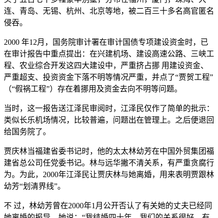
连、青岛、无锡、杭州、北京等地，被二百三十多名高官匿名
侵吞。
2000 年12月，国务院审计署在审计国债专项建设资金时，已
在审计报告中重点提出：在兴建机场、建设高速公路、三峡工
程、农业综合开发这四大建设中，严重挤占挪 用建设资金、
严重超支、投资资金下落不明等情况严重，并点了“贾贺工程”
（“假祸工程”）存在着挪用及资金去向不明等问题。
当时，这一报告送江泽民审阅时，江泽民仅作了简单的批示：
类似长乐机场情况，比较普遍，问题出在管理上。之后便退回
给国务院了。
贾庆林当福建省委书记时，他的太太林幼芳在中国外贸集团福
建省总公司任党委书记。林与远华撇不清关系，有严重贪腐行
为。为此，2000年江泽民让贾庆林与她离婚，用来表明贾跟林
幼芳“划清界线”。
不 过，林幼芳曾在2000年1月公开否认了有关她的丈夫已经同
她离婚的报导。她说：“我结婚四十年，我们的关系很好，有