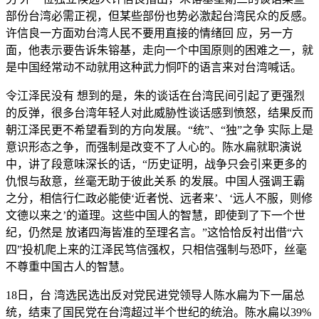
部份台湾必需正视，但某些部份也势必激起台湾民众的反感。
许信良一方面劝台湾人民不要用直接的情绪回 应，另一方
面，他表示要告诉朱镕基，走向一个中国原则的困难之一，就
是中国经常动不动就用这种武力恫吓的语言来对台湾喊话。
令江泽民没有 想到的是，朱的谈话在台湾民间引起了更强烈
的反弹，很多台湾年轻人对此威胁性谈话感到愤怒，结果反而
朝江泽民更不希望看到的方向发展。“统”、“独”之争 实际上是
意识形态之争，而强制是改变不了人心的。陈水扁就职演说
中，讲了段意味深长的话，“历史证明，战争只会引来更多的
仇恨与敌意，丝毫无助于彼此关系 的发展。中国人强调王霸
之分，相信行仁政必能使‘近者悦、远者来’、‘远人不服，则修
文德以来之’的道理。这些中国人的智慧，即使到了下一个世
纪，仍然是 放诸四海皆准的至理名言。”这恰恰反衬出借“六
四”投机爬上来的江泽民笃信强权，只相信强制与恐吓，丝毫
不尊重中国古人的智慧。
18日，台 湾选民选出反对党民进党领导人陈水扁为下一届总
统，结束了国民党在台湾超过半个世纪的统治。陈水扁以39%