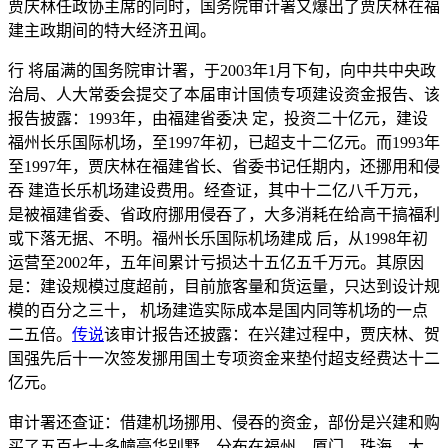
贾庆林任政协主席的同时，国务院审计署又爆出了贾庆林在福
建主政期间的特大经济丑闻。
行 将届满的国务院审计署，于2003年1月下旬，向中共中央政
治局、人大常委会提交了本届审计国债专项建设资金报告、该
报告披露：1993年，由福建省委决 定，投资二十亿元，建设
福州长乐国际机场，至1997年初，已超支十二亿元。而1993年
至1997年，贾庆林在福建省长、省委书记任期内，还挪用和侵
吞 建造长乐机场建设费用。经查证，其中十二亿八千万元，
是被福建省委、省政府挪用侵吞了，大多消耗在给高干搞福利
或下落无据、不明。福州长乐国际机场建成 后，从1998年初
运营至2002年，五年间累计亏损达十五亿五千万元。其原因
是：建设规模过度超前，目前旅客量和货运量，只达到设计规
模的百分之三十， 机场建造实际成本是国内同等机场的一点
二五倍。
传说
该审计报告还披露：在兴建过程中，贾庆林、贺
国强先后十一次签发挪用国土专项资金来垫付超支经费达十二
亿元。
审计署还查证：借建机场挪用、侵吞的资金，部份是兴建和购
买了五百七十多幢豪华别墅，分布在福州，厦门，珠海、大