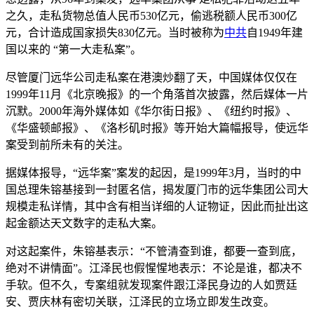
之久，走私货物总值人民币530亿元，偷逃税额人民币300亿
元，合计造成国家损失830亿元。当时被称为
中共
自1949年建
国以来的 “第一大走私案”。
尽管厦门远华公司走私案在港澳炒翻了天，中国媒体仅仅在
1999年11月《北京晚报》的一个角落首次披露，然后媒体一片
沉默。2000年海外媒体如《华尔街日报》、《纽约时报》、
《华盛顿邮报》、《洛杉矶时报》等开始大篇幅报导，使远华
案受到前所未有的关注。
据媒体报导，“远华案”案发的起因，是1999年3月，当时的中
国总理朱镕基接到一封匿名信，揭发厦门市的远华集团公司大
规模走私详情，其中含有相当详细的人证物证，因此而扯出这
起金额达天文数字的走私大案。
对这起案件，朱镕基表示：“不管清查到谁，都要一查到底，
绝对不讲情面”。江泽民也假惺惺地表示：不论是谁，都决不
手软。但不久，专案组就发现案件跟江泽民身边的人如贾廷
安、贾庆林有密切关联，江泽民的立场立即发生改变。