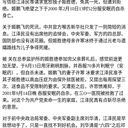
写信给江泽民等请求宽恕独子姬胜德，免其一死，但遭到拒
绝。姬鹏飞绝望之下于2000 年2月10日13时52分服安眠药自杀
身亡。
关于姬鹏飞的死讯，中共官方喉舌新华社只发了一则简短的消
息。江泽民没有出席他的追悼会，中央军委、军方的四总部、
国防部也没有送花圈。但姬胜德母亲许寒冰终于通过元老与遗
孀路线为儿子争得死缓。
被 关在总参监护所的姬胜德参加完父亲葬礼后，感觉前途更
加无望，于8月13日用牙刷柄割脉，并吞服70多片利眠宁（安
眠药），但自杀未遂。姬鹏飞的妻子许寒 冰要求江泽民准予
其子姬胜德以高血压症为由保外就医被拒，又提出每周探望三
次、送食品不受限制的要求。又遭拒之后，许悲愤难抑，于
2001年9月14日晚 吞服安眠药自杀，在三O一医院被抢救了过
来。对这个为共产党卖命一生的家庭，江泽民真有点斩尽杀绝
的意思。
对于前中央政治局常委、中央军委副主席刘华清，江泽民是早
就想动手了，只是一直找不到好机会。刘华清是“六四”之后邓