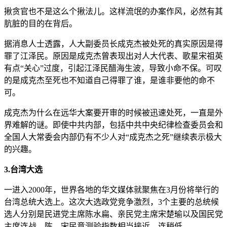
揪贪官也不是这么个揪法儿。这样流氓的办案作风，必然有其
肮脏的目的在背后。
据消息人士透露，人大副委员长成克杰被处死的真实原因是得
罪了江泽民。原因是成克杰曾表现出对人大代表、歌星宋祖英
有点“关心”过度，引起江泽民醋海生波，导致小命不保。可叹
的是成克杰至死也不知道自己得罪了谁，是谁非要他的命不
可。
成克杰为什么在远华大案要开审的时候被迅速处死，一直是外
界难解的谜。即使中共内部，包括中共中央纪律检查委员会和
全国人大常委会内部仍有不少人对“成克杰之死”继续表示极大
的兴趣。
3.台湾大选
一进入2000年，世界各地的华文媒体就聚焦在3月份将举行的
台湾总统大选上。这次大选政党竞争激烈，3个主要的总统候
选人分别是民进党主席陈水扁、亲民党主席宋楚瑜以及国民党
主席连战。陈、宋民意测验指数相当接近，连稍低。