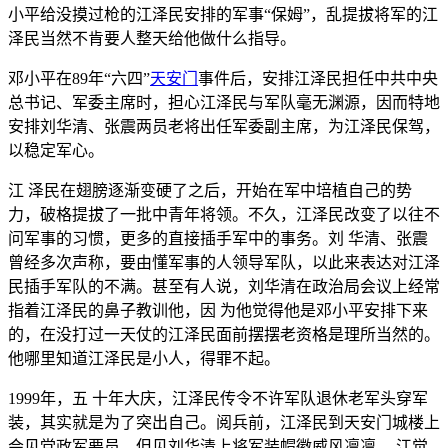
小平给没摸过枪的江泽民安排的军事“保姆”，乱提拔将军的江
泽民当然不肯要人整天给他做什么指导。
邓小平在89年“六四”
天安门
事件后，安排江泽民担任中共中央
总书记、军委主席时，担心江泽民与军队毫无渊源，因而特地
安排刘华清、张震两员老将出任军委副主席，为江泽民保驾，
以稳定军心。
江 泽民在翅膀逐渐变硬了之后，开始在军中培植自己的势
力，破格提拔了一批中青年将领。不久，江泽民改变了以往不
问军事的习惯，更多的直接插手军中的事务。刘 华清、张震
曾经多次声称，要由懂军事的人领导军队，以此来表达对江泽
民插手军队的不满。甚至有人说，刘华清在政治局会议上经常
指着江泽民的鼻子教训他，因 为他觉得他是邓小平安排下来
的，在没打过一天仗的江泽民面前摆摆老资格是理所当然的。
他哪里知道江泽民是小人，得罪不起。
1999年，五 十年大庆，江泽民传令不许军队退休老军头穿军
装，其实就是为了突出自己。阅兵前，江泽民到天安门城楼上
会见党政军要员，但见刘华清上将军装帽徽威风凛凛， 江觉