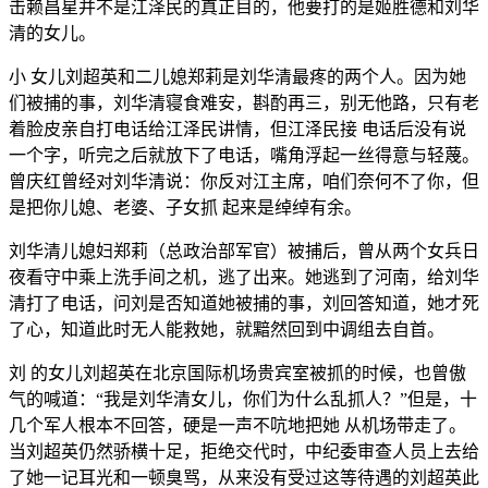
击赖昌星并不是江泽民的真正目的，他要打的是姬胜德和刘华
清的女儿。
小 女儿刘超英和二儿媳郑莉是刘华清最疼的两个人。因为她
们被捕的事，刘华清寝食难安，斟酌再三，别无他路，只有老
着脸皮亲自打电话给江泽民讲情，但江泽民接 电话后没有说
一个字，听完之后就放下了电话，嘴角浮起一丝得意与轻蔑。
曾庆红曾经对刘华清说：你反对江主席，咱们奈何不了你，但
是把你儿媳、老婆、子女抓 起来是绰绰有余。
刘华清儿媳妇郑莉（总政治部军官）被捕后，曾从两个女兵日
夜看守中乘上洗手间之机，逃了出来。她逃到了河南，给刘华
清打了电话，问刘是否知道她被捕的事，刘回答知道，她才死
了心，知道此时无人能救她，就黯然回到中调组去自首。
刘 的女儿刘超英在北京国际机场贵宾室被抓的时候，也曾傲
气的喊道：“我是刘华清女儿，你们为什么乱抓人？”但是，十
几个军人根本不回答，硬是一声不吭地把她 从机场带走了。
当刘超英仍然骄横十足，拒绝交代时，中纪委审查人员上去给
了她一记耳光和一顿臭骂，从来没有受过这等待遇的刘超英此