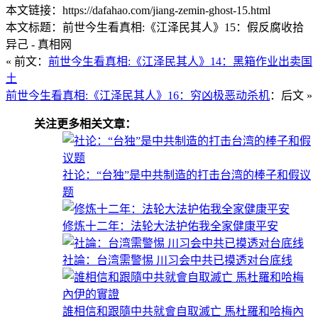
本文链接：https://dafahao.com/jiang-zemin-ghost-15.html
本文标题：前世今生看真相:《江泽民其人》15：假反腐收拾
异己 - 真相网
« 前文：
前世今生看真相:《江泽民其人》14：黑箱作业出卖国
土
前世今生看真相:《江泽民其人》16：穷凶极恶动杀机
：后文 »
关注更多相关文章：
社论：“台独”是中共制造的打击台湾的棒子和假议
题
修炼十二年：法轮大法护佑我全家健康平安
社論：台湾需警惕 川习会中共已摸透对台底线
誰相信和跟隨中共就會自取滅亡 馬杜羅和哈梅內