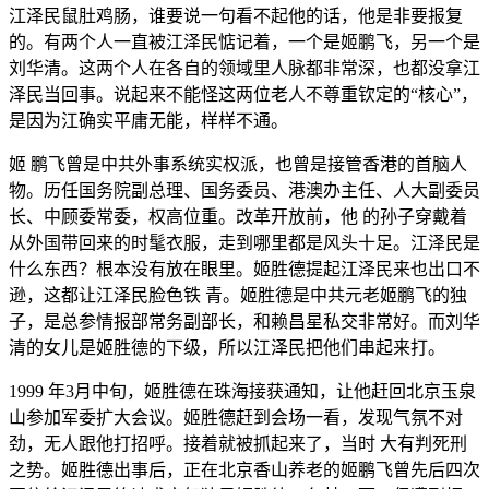
江泽民鼠肚鸡肠，谁要说一句看不起他的话，他是非要报复
的。有两个人一直被江泽民惦记着，一个是姬鹏飞，另一个是
刘华清。这两个人在各自的领域里人脉都非常深，也都没拿江
泽民当回事。说起来不能怪这两位老人不尊重钦定的“核心”，
是因为江确实平庸无能，样样不通。
姬 鹏飞曾是中共外事系统实权派，也曾是接管香港的首脑人
物。历任国务院副总理、国务委员、港澳办主任、人大副委员
长、中顾委常委，权高位重。改革开放前，他 的孙子穿戴着
从外国带回来的时髦衣服，走到哪里都是风头十足。江泽民是
什么东西？根本没有放在眼里。姬胜德提起江泽民来也出口不
逊，这都让江泽民脸色铁 青。姬胜德是中共元老姬鹏飞的独
子，是总参情报部常务副部长，和赖昌星私交非常好。而刘华
清的女儿是姬胜德的下级，所以江泽民把他们串起来打。
1999 年3月中旬，姬胜德在珠海接获通知，让他赶回北京玉泉
山参加军委扩大会议。姬胜德赶到会场一看，发现气氛不对
劲，无人跟他打招呼。接着就被抓起来了，当时 大有判死刑
之势。姬胜德出事后，正在北京香山养老的姬鹏飞曾先后四次