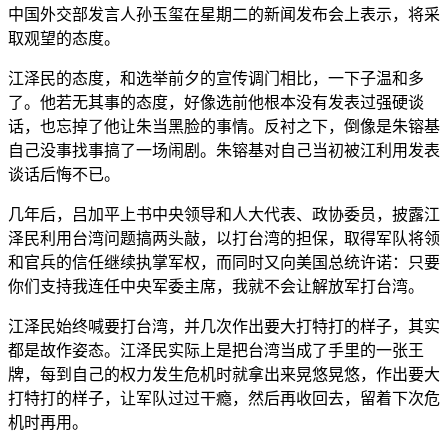
中国外交部发言人孙玉玺在星期二的新闻发布会上表示，将采
取观望的态度。
江泽民的态度，和选举前夕的宣传调门相比，一下子温和多
了。他若无其事的态度，好像选前他根本没有发表过强硬谈
话，也忘掉了他让朱当黑脸的事情。反衬之下，倒像是朱镕基
自己没事找事搞了一场闹剧。朱镕基对自己当初被江利用发表
谈话后悔不已。
几年后，吕加平上书中央领导和人大代表、政协委员，披露江
泽民利用台湾问题搞两头敲，以打台湾的担保，取得军队将领
和官兵的信任继续执掌军权，而同时又向美国总统许诺：只要
你们支持我连任中央军委主席，我就不会让解放军打台湾。
江泽民始终喊要打台湾，并几次作出要大打特打的样子，其实
都是故作姿态。江泽民实际上是把台湾当成了手里的一张王
牌，每到自己的权力发生危机时就拿出来晃悠晃悠，作出要大
打特打的样子，让军队过过干瘾，然后再收回去，留着下次危
机时再用。