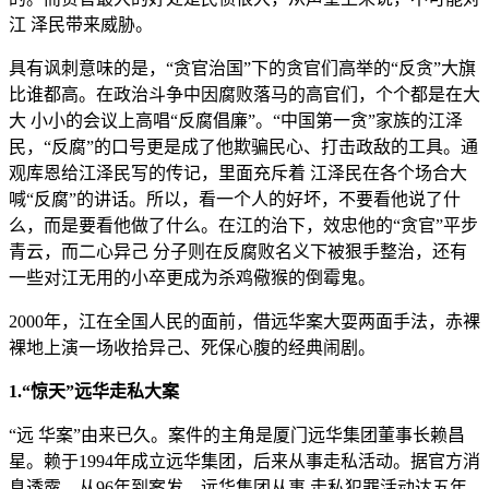
江 泽民带来威胁。
具有讽刺意味的是，“贪官治国”下的贪官们高举的“反贪”大旗
比谁都高。在政治斗争中因腐败落马的高官们，个个都是在大
大 小小的会议上高唱“反腐倡廉”。“中国第一贪”家族的江泽
民，“反腐”的口号更是成了他欺骗民心、打击政敌的工具。通
观库恩给江泽民写的传记，里面充斥着 江泽民在各个场合大
喊“反腐”的讲话。所以，看一个人的好坏，不要看他说了什
么，而是要看他做了什么。在江的治下，效忠他的“贪官”平步
青云，而二心异己 分子则在反腐败名义下被狠手整治，还有
一些对江无用的小卒更成为杀鸡儆猴的倒霉鬼。
2000年，江在全国人民的面前，借远华案大耍两面手法，赤裸
裸地上演一场收拾异己、死保心腹的经典闹剧。
1.“惊天”远华走私大案
“远 华案”由来已久。案件的主角是厦门远华集团董事长赖昌
星。赖于1994年成立远华集团，后来从事走私活动。据官方消
息透露，从96年到案发，远华集团从事 走私犯罪活动达五年