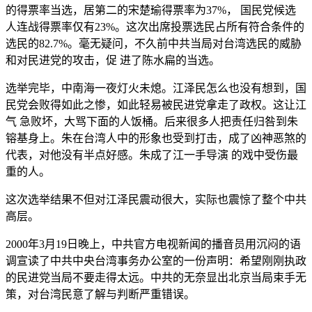
的得票率当选，居第二的宋楚瑜得票率为37%， 国民党候选
人连战得票率仅有23%。这次出席投票选民占所有符合条件的
选民的82.7%。毫无疑问，不久前中共当局对台湾选民的威胁
和对民进党的攻击，促 进了陈水扁的当选。
选举完毕，中南海一夜灯火未熄。江泽民怎么也没有想到，国
民党会败得如此之惨，如此轻易被民进党拿走了政权。这让江
气 急败坏，大骂下面的人饭桶。后来很多人把责任归咎到朱
镕基身上。朱在台湾人中的形象也受到打击，成了凶神恶煞的
代表，对他没有半点好感。朱成了江一手导演 的戏中受伤最
重的人。
这次选举结果不但对江泽民震动很大，实际也震惊了整个中共
高层。
2000年3月19日晚上，中共官方电视新闻的播音员用沉闷的语
调宣读了中共中央台湾事务办公室的一份声明：希望刚刚执政
的民进党当局不要走得太远。中共的无奈显出北京当局束手无
策，对台湾民意了解与判断严重错误。