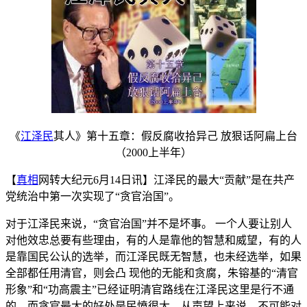
《
江泽民
其人》第十五章：假反腐收拾异己 放狠话阿扁上台
（2000上半年）
【
真相
网转大纪元6月14日讯】江泽民的最大“贡献”是在共产
党统治中第一次实现了“贪官治国”。
对于江泽民来说，“贪官治国”并不是坏事。 一个人要让别人
对他效忠总要有些理由，有的人是靠他的智慧和威望，有的人
是靠国民公认的选举，而江泽民既无智慧，也未经选举，如果
全部都任用清官，则会凸 现他的无能和贪腐，朱镕基的“清官
形象”和“功高震主”已经证明清官路线在江泽民这里是行不通
的。而贪官最大的好处是民愤很大，从声望上来说，不可能对