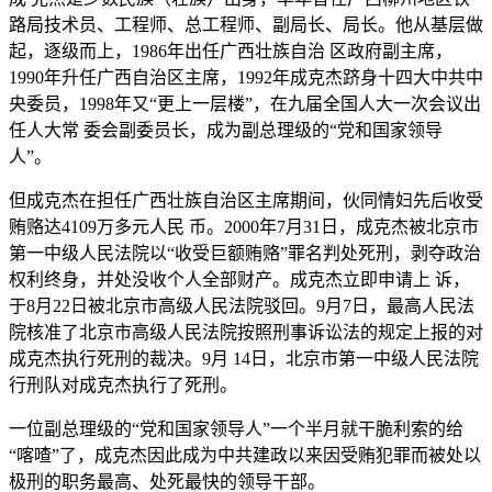
路局技术员、工程师、总工程师、副局长、局长。他从基层做
起，逐级而上，1986年出任广西壮族自治 区政府副主席，
1990年升任广西自治区主席，1992年成克杰跻身十四大中共中
央委员，1998年又“更上一层楼”，在九届全国人大一次会议出
任人大常 委会副委员长，成为副总理级的“党和国家领导
人”。
但成克杰在担任广西壮族自治区主席期间，伙同情妇先后收受
贿赂达4109万多元人民 币。2000年7月31日，成克杰被北京市
第一中级人民法院以“收受巨额贿赂”罪名判处死刑，剥夺政治
权利终身，并处没收个人全部财产。成克杰立即申请上 诉，
于8月22日被北京市高级人民法院驳回。9月7日，最高人民法
院核准了北京市高级人民法院按照刑事诉讼法的规定上报的对
成克杰执行死刑的裁决。9月 14日，北京市第一中级人民法院
行刑队对成克杰执行了死刑。
一位副总理级的“党和国家领导人”一个半月就干脆利索的给
“喀喳”了，成克杰因此成为中共建政以来因受贿犯罪而被处以
极刑的职务最高、处死最快的领导干部。