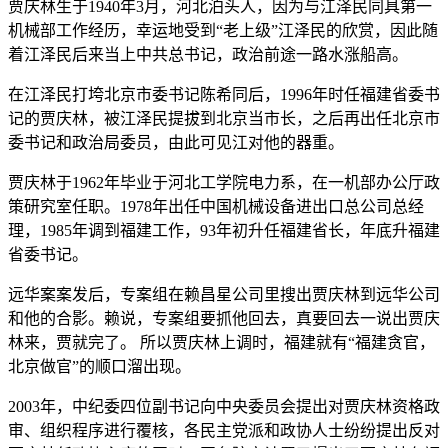
贾庆林生于1940年3月，河北泊头人，因为与江泽民同具第一
机械部工作经历，幸运地受到“老上级”江泽民的欣赏，因此随
着江泽民后来当上中共总书记，政治前途一路水涨船高。
在江泽民打垮北京市委书记陈希同后，1996年时任福建省委书
记的贾庆林，被江泽民提拔到北京当市长，之后再出任北京市
委书记和政治局委员，由此可见江对他的器重。
贾庆林于1962年毕业于河北工学院电力系，在一机部办公厅政
策研究室任职。1978年出任中国机械设备进出口总公司总经
理，1985年调到福建工作，93年初升任福建省长，年底升福建
省委书记。
远华案案发后，专案组在赖昌星公司里搜出贾庆林到远华公司
和他的合影。赖说，专案组要抓他回去，真要回去一说出贾庆
林来，贾就完了。 所以贾庆林上调时，福建就有“福建贪官，
北京做官”的顺口溜出现。
2003年，中纪委四位副书记向中央委员会提出对贾庆林资格政
审、组织程序进行覆核，各民主党派和政协人士纷纷提出反对