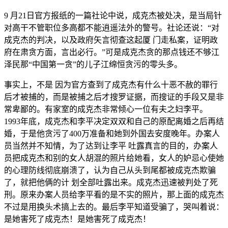
9 月21日官方报纸的一篇社论中说，成克杰被处决，是当局针
对高干不管职位多高都不能逍遥法外的警号。社论还说：“对
成克杰的判决，以及政府矢言彻查这起厦 门走私案，证明政
府在肃贪方面，言出必行。”可是成克杰贪的那点钱还不够江
泽民那“中国第一贪”的儿子江绵恒贪污的零头多。
事实上，不是 因为官方查到了成克杰有什么十恶不赦的罪行
后才被捕的，而是被捕之后才搜罗证据，而搜证的手段又是非
常卑鄙的。有家室的成克杰非常倾心一位有夫之妇李平。
1993年底，成克杰和李平决定双双和自己的原配离婚之后再结
婚，于是他贪污了400万准备和她到外国去安度晚年。办案人
员当然并不知情，为了达到让李平 吐露真言的目的，办案人
员把成克杰和别的女人胡混的照片给她看，女人的妒忌心使她
的心理防线彻底崩溃了，认为自己从头到尾都被成克杰欺骗
了，就把他俩的计 划全部吐露出来。成克杰迅速被判处了死
刑。原来办案人员给李平看的是不实的照片，那上面的成克杰
不过是用换头术搞上去的。最后李平知道受骗了，哭叫着说：
是她害死了成克杰！是她害死了成克杰！