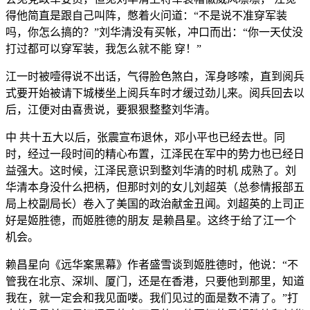
得他简直是跟自己叫阵，憋着火问道：“不是说不准穿军装
吗，你怎么搞的？”刘华清没有买帐，冲口而出：“你一天仗没
打过都可以穿军装，我怎么就不能 穿！”
江一时被噎得说不出话，气得脸色煞白，浑身哆嗦，直到阅兵
式要开始被请下城楼坐上阅兵车时才缓过劲儿来。阅兵回去以
后，江便对由喜贵说，要狠狠整整刘华清。
中 共十五大以后，张震宣布退休，邓小平也已经去世。同
时，经过一段时间的精心布置，江泽民在军中的势力也已经日
益强大。这时候，江泽民意识到整刘华清的时机 成熟了。刘
华清本身没什么把柄，但那时刘的女儿刘超英（总参情报部五
局上校副局长）卷入了美国的政治献金丑闻。刘超英的上司正
好是姬胜德，而姬胜德的朋友 是赖昌星。这终于给了江一个
机会。
赖昌星向《远华案黑幕》作者盛雪谈到姬胜德时，他说：“不
管我在北京、深圳、厦门，还是在香港，只要他到那里，知道
我在，就一定会和我见面喽。我们见过的面是数不清了。”打