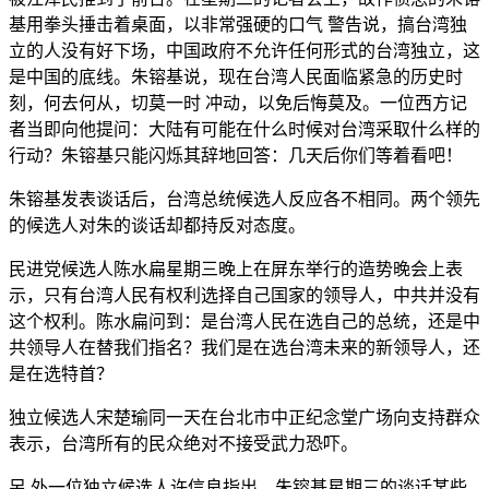
基用拳头捶击着桌面，以非常强硬的口气 警告说，搞台湾独
立的人没有好下场，中国政府不允许任何形式的台湾独立，这
是中国的底线。朱镕基说，现在台湾人民面临紧急的历史时
刻，何去何从，切莫一时 冲动，以免后悔莫及。一位西方记
者当即向他提问：大陆有可能在什么时候对台湾采取什么样的
行动？朱镕基只能闪烁其辞地回答：几天后你们等着看吧！
朱镕基发表谈话后，台湾总统候选人反应各不相同。两个领先
的候选人对朱的谈话却都持反对态度。
民进党候选人陈水扁星期三晚上在屏东举行的造势晚会上表
示，只有台湾人民有权利选择自己国家的领导人，中共并没有
这个权利。陈水扁问到：是台湾人民在选自己的总统，还是中
共领导人在替我们指名？我们是在选台湾未来的新领导人，还
是在选特首？
独立候选人宋楚瑜同一天在台北市中正纪念堂广场向支持群众
表示，台湾所有的民众绝对不接受武力恐吓。
另 外一位独立候选人许信良指出，朱镕基星期三的谈话某些