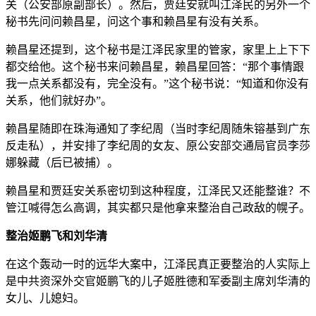
关（公安部原副部长）。然后，贾廷安就叫江泽民的另外一个
秘书先问问赖昌星，问这个事和赖昌星有没有关系。
赖昌星还提到，这个秘书是江泽民家里的管家，家里上上下下
都交给他。这个秘书来问赖昌星，赖昌星回答：“那个事情跟
我一点关系都没有，完全没有。”这个秘书说：“知道和你没有
关系，他们就好办”。
赖昌星随即在珠海通知了李纪周（当时李纪周随朱镕基到广东
反走私），并安排了李纪周的女友、原公安部交通局官员李莎
娜躲藏（后已被捕）。
赖昌星和贾廷安关系密切到这种程度，江泽民又还能整谁？不
管江喊得怎么高调，其实都只是他拿来整治自己政敌的幌子。
整治姬鹏飞和刘华清
在这个轰动一时的远华大案中，江泽民真正要整治的人实际上
是中共资深外交官姬鹏飞的儿子姬胜德和军委副主席刘华清的
女儿、儿媳妇。