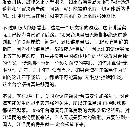
发表讲话，故作义正词严地说，如果台湾当局无限期拒绝通过
谈判和平解决两岸统一问题，就只能被迫采取一切可能断然措
施。江呼吁代表在台湾和中美关系问题上采取强硬立场。
不 过明眼人能够看出，这是一个玩文字的游戏。这个讲话实
际上已经为自己留了后路。“如果台湾当局无限期拒绝通过谈
判和平解决两岸统一问题”，到底谁是当局， 已经没有明确的
指向，因为不管谁当选，都将成为“当局”，因此江的讲话实际
上等于没有态度，其中并没有中国媒体炒作的“坚决反对台独”
的含义。“无限期” 也是一个没法解读的字眼，如何才算做“无
限期”，几年，几十年？总而言之，如果台湾在江泽民任内所
剩的这几年不谈统一，都绝不可能算做“无限期”拒绝和 谈。
这个台阶搭得真是够宽的。
不过，就在2月1日，美国众议院通过“台湾安全加强法”，对台
海可能发生的战争表示强烈关注，所以江泽民想 再硬起腰板
都硬不起来。1996年台海演习江泽民栽的大跟头记忆犹新。对
江泽民的铁锈腰板来说，洋人无疑是强大的硫酸。只要碰到外
国人，江泽民的骨头就一 定会松软下来。