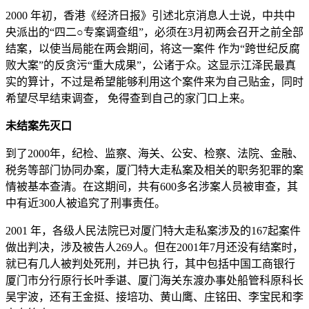
2000 年初，香港《经济日报》引述北京消息人士说，中共中
央派出的“四二○专案调查组”，必须在3月初两会召开之前全部
结案，以使当局能在两会期间，将这一案件 作为“跨世纪反腐
败大案”的反贪污“重大成果”，公诸于众。这显示江泽民最真
实的算计，不过是希望能够利用这个案件来为自己贴金，同时
希望尽早结束调查， 免得查到自己的家门口上来。
未结案先灭口
到了2000年，纪检、监察、海关、公安、检察、法院、金融、
税务等部门协同办案，厦门特大走私案及相关的职务犯罪的案
情被基本查清。在这期间，共有600多名涉案人员被审查，其
中有近300人被追究了刑事责任。
2001 年，各级人民法院已对厦门特大走私案涉及的167起案件
做出判决，涉及被告人269人。但在2001年7月还没有结案时，
就已有几人被判处死刑，并已执 行，其中包括中国工商银行
厦门市分行原行长叶季谌、厦门海关东渡办事处船管科原科长
吴宇波，还有王金挺、接培功、黄山鹰、庄铭田、李宝民和李