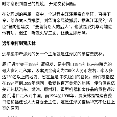
时才意识到自己的处境， 开始交待问题。
在处理刘的亲属一案中，全过程由江泽民亲自坐阵，直接下
令，给办案人员撑腰。刘华清亲属被抓后，据说江泽民的“近
臣”曾向他建议：“要善待恩人的后人”，也就是说刘华清辅佐
他有功，但江一听就火冒三丈，让他立即闭嘴。
远华案打到贾庆林
远华案中牵涉到的另一个主角就是江泽民的亲信贾庆林。
厦 门远华案于1999年遭揭发，是中国自1949年以来被曝光的
最大贪污走私案，涉案资金确定为700亿人民币左右，牵涉多
达250名以上的地方、省甚至是 中央级别的官员。他们被指控
在1994年到1999年期间，收受数百万美元的贿赂，使价值数亿
美元包括汽车、燃油、原材料、重型机器和奢侈品的货物通过
厦 门港口走私到中国。而1994至1996年，贾庆林是福建省委
书记和福建省人大常委会主任，这是江泽民查远华案不让往上
查的原因。