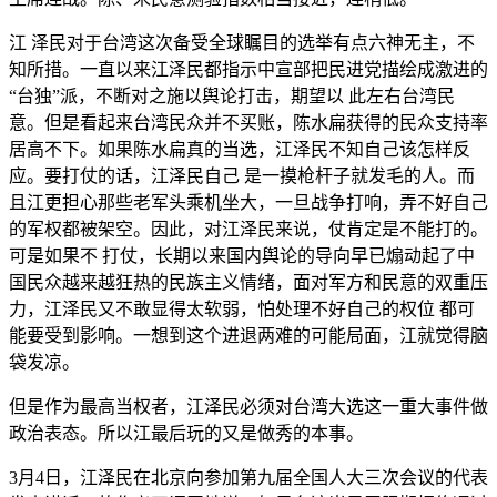
江 泽民对于台湾这次备受全球瞩目的选举有点六神无主，不
知所措。一直以来江泽民都指示中宣部把民进党描绘成激进的
“台独”派，不断对之施以舆论打击，期望以 此左右台湾民
意。但是看起来台湾民众并不买账，陈水扁获得的民众支持率
居高不下。如果陈水扁真的当选，江泽民不知自己该怎样反
应。要打仗的话，江泽民自己 是一摸枪杆子就发毛的人。而
且江更担心那些老军头乘机坐大，一旦战争打响，弄不好自己
的军权都被架空。因此，对江泽民来说，仗肯定是不能打的。
可是如果不 打仗，长期以来国内舆论的导向早已煽动起了中
国民众越来越狂热的民族主义情绪，面对军方和民意的双重压
力，江泽民又不敢显得太软弱，怕处理不好自己的权位 都可
能要受到影响。一想到这个进退两难的可能局面，江就觉得脑
袋发凉。
但是作为最高当权者，江泽民必须对台湾大选这一重大事件做
政治表态。所以江最后玩的又是做秀的本事。
3月4日，江泽民在北京向参加第九届全国人大三次会议的代表