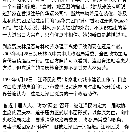
一个幸福的家庭。”当时，她还澄清指 出，她“从来没有听说
过那家在香港注册的华远公司”。当然林幼芳是在装傻，涉及
走私的集团是福建厦门的“远华集团”而非 “香港注册的华远公
司”。福建人都说，林幼芳负责福建的外贸，不认识福建的第
一大进出口大富户，只有傻瓜才相信。她的辩白是越描越黑。
到底贾庆林是否与林幼芳办理了离婚手续到现在还是个谜。
2005年4月28日贾庆林以中共中央政治局常委、全国政协主席
身份宴请连战一行。在官方照片可以看到，连战身边站着夫人
方瑀，但东道主的贾庆林身边却不见其夫人林幼芳。
1999年9月18日，江泽民刻意“考察北京城市建设工作”，和当
时面临弹劾声浪的北京市委书记贾庆林同时出席公开活动。外
界普遍认为，这是江泽民挺贾的一个政治动作。
临 近十届人大、政协“两会”召开，被江泽民内定为十届政协
主席的贾庆林，迫于压力正式以书面形式，以健康为由，向中
央政治局提出，要求请辞政治局委员、政治 局常委的职务，
与妻子返回家乡“休养”，但被江泽民严词拒绝。江泽民说：你