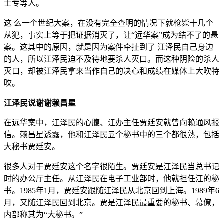
士专等人。
这 么一个世纪大案，在没有完全查明的情况下就枪毙十几个
从犯，事实上等于把证据消灭了，让“远华案”成为结不了的悬
案。这其中的原因，就是因为案件牵扯到了 江泽民自己身边
的人，所以江泽民迫不及待地要杀人灭口。而这种阴险的杀人
灭口，却被江泽民拿来当作自己的决心和成绩在媒体上大吹特
吹。
江泽民说谢谢赖昌星
在远华案中，江泽民的心腹、江办主任贾廷安就曾向赖通风报
信。赖昌星透露，他和江泽民五个秘书中的三个都很熟，包括
大秘书贾廷安。
很多人对于贾廷安这个名字很陌生。贾廷安是江泽民当总书记
时的办公厅主任。从江泽民在电子工业部时，他就担任江的秘
书。1985年1月，贾廷安跟随江泽民从北京回到上海。1989年6
月，又随江泽民回到北京。贾是江泽民最重要的秘书、幕僚，
内部称其为“大秘书。”