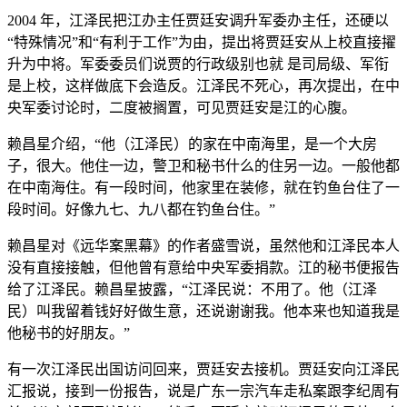
2004 年，江泽民把江办主任贾廷安调升军委办主任，还硬以
“特殊情况”和“有利于工作”为由，提出将贾廷安从上校直接擢
升为中将。军委委员们说贾的行政级别也就 是司局级、军衔
是上校，这样做底下会造反。江泽民不死心，再次提出，在中
央军委讨论时，二度被搁置，可见贾廷安是江的心腹。
赖昌星介绍，“他（江泽民）的家在中南海里，是一个大房
子，很大。他住一边，警卫和秘书什么的住另一边。一般他都
在中南海住。有一段时间，他家里在装修，就在钓鱼台住了一
段时间。好像九七、九八都在钓鱼台住。”
赖昌星对《远华案黑幕》的作者盛雪说，虽然他和江泽民本人
没有直接接触，但他曾有意给中央军委捐款。江的秘书便报告
给了江泽民。赖昌星披露，“江泽民说：不用了。他（江泽
民）叫我留着钱好好做生意，还说谢谢我。他本来也知道我是
他秘书的好朋友。”
有一次江泽民出国访问回来，贾廷安去接机。贾廷安向江泽民
汇报说，接到一份报告，说是广东一宗汽车走私案跟李纪周有