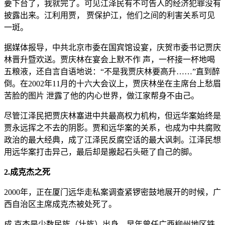
要下台了，我就完了。可见江泽民有不可告人的经济犯罪没有
披露出来。江利用贾， 贾保护江，他们之间的利害关系可见
一斑。
据媒体报导，中共北京市委在国宾馆设宴，庆贺市委书记贾庆
林晋升暨欢送。贾庆林在宴会上默不作 声，一杯接一杯地喝
五粮液，还自言自语地说：“不是我贾庆林要高升……”直到醉
倒。在2002年11月的十六大会议上，贾庆林坐在主席台上愁眉
苦脸的图片 泄露了他的内心世界，做江家帮身不由己。
尽管江泽民把贾庆林塞进中共最高权力机构，但远华案始终是
贾永远挥之不去的阴影。贾和远华案的关系，也成为中共腐败
政治的最大经典，成了江泽民反腐空话的最大讽刺。江泽民想
用远华案打击异己，最后却是搬起石头砸了自己的脚。
2.成克杰之死
2000年，正在厦门远华走私案调查紧锣密鼓地展开的时候，广
西自治区主席成克杰被处死了。
成 克杰是少数民族（壮族）出身，早年曾任广西柳州地区铁