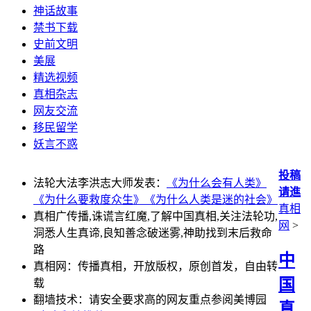
神话故事
禁书下载
史前文明
美展
精选视频
真相杂志
网友交流
移民留学
妖言不惑
投稿
法轮大法李洪志大师发表：
《为什么会有人类》
请進
《为什么要救度众生》
《为什么人类是迷的社会》
真相
真相广传播,诛谎言红魔,了解中国真相,关注法轮功,
网
>
洞悉人生真谛,良知善念破迷雾,神助找到末后救命
路
中
真相网：传播真相，开放版权，原创首发，自由转
国
载
翻墙技术：请安全要求高的网友重点参阅美博园
真