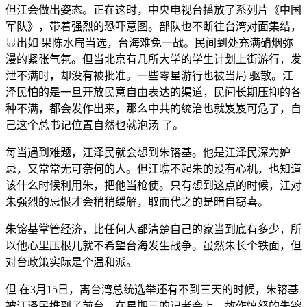
但江会做出姿态。正在这时，中央电视台播放了系列片《中国
军队》，带着强烈的恐吓意图。部队也不断往台湾对面集结，
显出如 果陈水扁当选，台海难免一战。民间到处充满硝烟弥
漫的紧张气氛。但当北京有几所大学的学生计划上街游行，发
泄不满时，却没有被批准。一些零星游行也被当局 驱散。江
泽民怕的是一旦开放民意自由表达的渠道，民间长期压抑的各
种不满，都会发作出来，那么中共的统治也就岌岌可危了，自
己这个总书记位置自然也就泡汤 了。
每当遇到难题，江泽民就会想到朱镕基。他是江泽民深为妒
忌，又常常无可奈何的人。但江瞧不起朱的没有心机，也知道
该什么时候利用朱，把他当枪使。只有想到这点的时候，江对
朱强烈的忌恨才会稍稍缓解，取而代之的是暗自窃喜。
朱镕基掌管经济，比任何人都清楚自己的家当到底有多少，所
以他心里压根儿就不希望台海发生战争。虽然朱长个铁面，但
对台政策实际是个温和派。
但 在3月15日，离台湾总统选举还有不到三天的时候，朱镕基
被江泽民推到了前台。在星期三的记者会上，故作愤怒的朱镕