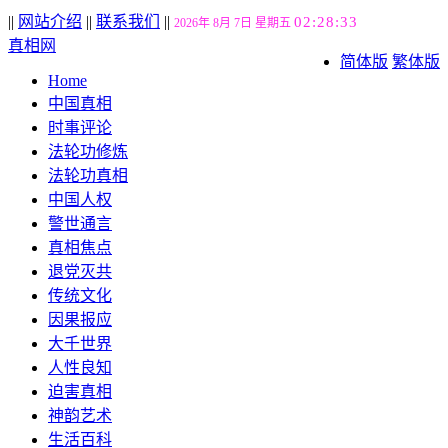
||
网站介绍
||
联系我们
||
02:28:34
2026年 8月 7日 星期五
真相网
简体版
繁体版
Home
中国真相
时事评论
法轮功修炼
法轮功真相
中国人权
警世通言
真相焦点
退党灭共
传统文化
因果报应
大千世界
人性良知
迫害真相
神韵艺术
生活百科