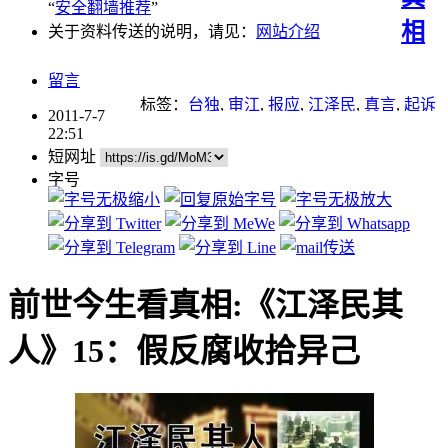
“
安全翻墙推荐
”
相
关于资料传送的说明，请见：
网站介绍
留言
标签：
台独
,
审江
,
报应
,
江泽民
,
真言
,
起诉
2011-7-7
江泽民
22:51
短网址
字号
前世今生看真相:《江泽民其
人》15：假反腐收拾异己