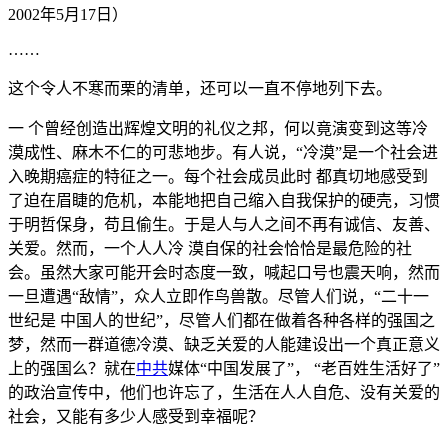
2002年5月17日）
……
这个令人不寒而栗的清单，还可以一直不停地列下去。
一 个曾经创造出辉煌文明的礼仪之邦，何以竟演变到这等冷
漠成性、麻木不仁的可悲地步。有人说，“冷漠”是一个社会进
入晚期癌症的特征之一。每个社会成员此时 都真切地感受到
了迫在眉睫的危机，本能地把自己缩入自我保护的硬壳，习惯
于明哲保身，苟且偷生。于是人与人之间不再有诚信、友善、
关爱。然而，一个人人冷 漠自保的社会恰恰是最危险的社
会。虽然大家可能开会时态度一致，喊起口号也震天响，然而
一旦遭遇“敌情”，众人立即作鸟兽散。尽管人们说，“二十一
世纪是 中国人的世纪”，尽管人们都在做着各种各样的强国之
梦，然而一群道德冷漠、缺乏关爱的人能建设出一个真正意义
上的强国么？就在
中共
媒体“中国发展了”， “老百姓生活好了”
的政治宣传中，他们也许忘了，生活在人人自危、没有关爱的
社会，又能有多少人感受到幸福呢？