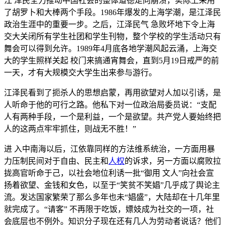
江 泽民全力推动中国社会的整体道德走向崩溃，实际上采用
了胡罗卜和大棒两个手段。1986年爆发的上海学潮，是江泽民
政治生涯中的重要一步。之后，江泽民气 急败坏地下令上海
交大关闭所有学生社团和学生刊物，整个学校的学生活动只有
舞会可以得到允许。1989年4月底各地学潮风起云涌，上海交
大的学生照样关起 校门来搞通宵舞会，直到5月19日戒严的前
一天，才有大规模交大学生出来参与游行。
江泽民看到了扼杀人的思想启蒙，再用欲望对人加以引诱，是
人听命于他的可行之路。他私下对一位政治局委员说：“支配
人有两种手段，一个是利益，一个是欲望。共产党人要始终把
人的这两点牢牢抓住，则战无不胜！”
进 入中南海以后，江依靠同样的方法维系统治，一方面用暴
力压制民间对于自由、民主和
人权
的诉求，另一方面以腐败拉
拢高官听命于己，以社会地位利诱一批“御用 文人”向社会宣
扬着欲望、金钱和女色，以至于“笑贫不笑娼”几乎成了舆论主
流。发达国家繁荣了那么多年也未“娼盛”，大陆却在十几年里
就完成了。“请客” 不再限于吃饭，嫖妓成为社交的一项，社
会底层也不例外。知识分子现在还有几人为劳动者说话？他们