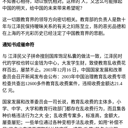
不知善心相待，动以恨仇相对。这样的 人，又怎么可能撑起
中国的明天，给中国的未来带来希望呢？
这一切跟教育界的领导方向密切相关。教育部的负责人是数十
年与江泽民保持暧昧关系的有夫之妇陈至立，陈的恶劣品德和
在上海的不光彩历史已经注定了中国教育界的悲剧。
通知书成催命符
与 江泽民父子拼命搜刮国库饱足私囊的做法一致，江泽民时
代的学校也转以金钱为中心，大发学生财，致使教育乱收费花
样百出，屡禁不止。2003年12月16 日，中国国家发展和改革
委员会召开新闻发布会公布：2003年中国治理教育乱收费专项
检查共查出12600多件教育乱收费案件，违规收费金额达21.4
亿 元。
国家发展和改革委员会一司长说，教育乱收费的主体多，小
学、中学、大学和教育行政部门都存在乱收费行为，而且集各
种价格违法行为之大 全；乱收费专案多，标准高，金额大，
屡查屡犯；一些单位通过各种变相手法乱收费，如用“补偿不