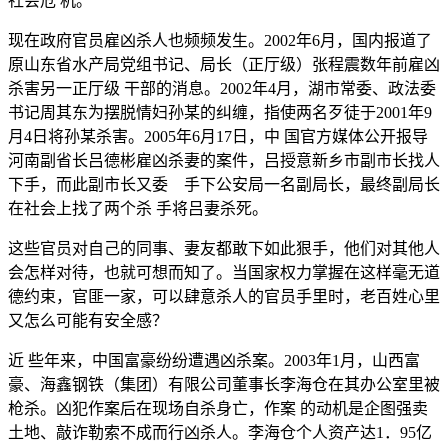
社会危 机。
现在政府官员雇凶杀人也频频发生。2002年6月，国内报道了
原山东省水产局党组书记、局长（正厅级）张程震数年前雇凶
杀害另一正厅级 干部的消息。2002年4月，湖市常委、政法委
书记周其东为摆脱情妇孙某的纠缠，指使两名歹徒于2001年9
月4日将孙某杀害。2005年6月17日，中 国官方媒体公开报导
河南副省长吕德彬雇凶杀妻的案件，吕授意新乡市副市长找人
下手，而此副市长又委 手下公安局一名副局长，最终副局长
在社会上找了两个杀 手将吕妻杀死。
这些官员对自己的同事、妻友都敢下如此狠手，他们对其他人
会怎样对待，也就可想而知了。当国家权力掌握在这样毫无道
德约束，官匪一家，可以肆意杀人的官员手里时，老百姓心里
又怎么可能有安全感？
近 些年来，中国富豪纷纷遭遇凶杀案。2003年1月，山西富
豪、海鑫钢铁（集团）有限公司董事长李海仓在其办公室里被
枪杀。凶犯作案后在现场自杀身亡，作案 的动机是企图强卖
土地、敲诈勒索不成而行凶杀人。李海仓个人资产达1．95亿