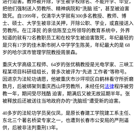
进行迫害。教师被开除，学生被学校除名、不能升学、毕业，
把他们强制送入劳教所、精神病院和“洗脑 班”，甚至被迫害
致死。自1999年，仅清华大学就有300多名教授、教师、博
士、硕士、大学生被非法关押，开除公职、学业，或直接送入
劳教所。在江泽民 的亲信陈至立所领导的教育系统中，外界
知道的就有72名教职员工和在校学生被迫害致死，年纪最轻的
是只有17岁的佳木斯市树人中学学生陈英，年纪最大的是 68
岁的哈尔滨市管理学院教授周景森。
重庆大学高级工程师、64岁的张优稿教授是光电学家、三峡工
程某项目科研组组长，曾多次被评为“先进 工作者”等称号。
因进京为法轮功请愿，他被重庆市沙坪坝区白鹤林看守所折磨
数月，后被绑架到重庆西山坪劳教所，未经任何
法律
程序被劳
教一年，期间受尽残酷 迫害，期满后又被无故延期半年。张
被释放后还被送往当地政府办的“洗脑班”遭受新的迫害。
40多岁的法轮功学员吴仪凤，是原长春建工学院建工系主任、
东北三个著名桥梁专家之一，也遭到长春市公安局的严刑逼
供，后被非法判重刑13年。