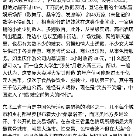
处 的人数直线上升，但查获率是1%还是10%，没有人知道，
但绝对超不过10%。工商局的数据表明，登记在册的个体私营
娱乐场所（歌舞厅、桑拿浴、发廊等） 约45万家（未登记的
数字不得而知），相当部分的娼妓就在这类企业就业，一家店
铺的小姐少则数人、多则数百。此外，从星级宾馆、高档酒店
到出租屋、路边小 店以至闹市街边、广场戏院、网络聊天室
里，也都有为数不少的妓女。另据知情人士透露，不少女大学
生供职于各类伴游、商务咨询公司、商业俱乐部，从事色情服
务。如重庆伴游公司内幕调查：4小时收费500元，“什么服务
都可以”。而一位女大学生“涉黄”月收入两三万。所以，一般
人认为，这支庞大卖淫大军其创造 的年产值可能超过五千亿
元人民币，仅次于食品餐饮业、服装业，雄居第三位。其中有
三千亿元来自公费。难怪有人戏称，现在是“笑贫不笑娼”，中
国进入了“娼 妓空前繁荣的时代”。
东北三省一直是中国色情活动最猖獗的地区之一，几乎每个城
市和乡村都星罗棋布着大小“桑拿浴室”，而这类地方多是公
开、半公开的性交易场所。在东北三省里色情场所规模最大和
最露骨城市，就是大连市。性交易、色情表演不但在大连“合