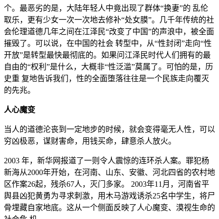
个。最恶劣的是，大陆年轻人中竟出现了群体“换妻”的 乱伦
取乐，更有少女一次一次地去修补“处女膜”。几千年传统的社
会伦理道德几年之间在江泽民“改变了中国”的声浪中，被全面
摧毁了。可以说，在中国的社会 转型中，从“性封闭”走向“性
开放”是转型最快最彻底的。如果问江泽民时代人们拥有的最
自由的“权利”是什么，大概非“性泛滥”莫属了。可怕的是，历
史重 复地告诉我们，性的全面堕落往往是一个民族走向覆灭
的先兆。
人心魔变
当人的道德沦丧到一定地步的时候，就会变得毫无人性，可以
穷凶极恶，谋财害命，用钱买命，肆意杀人放火。
2003 年，新华网报道了一则令人震惊的连环杀人案。罪犯杨
新海从2000年开始，在河南、山东、安徽、河北四省的农村地
区作案26起，残杀67人，灭门多家。 2003年11月，河南省平
舆县凶犯黄勇为寻求刺激，用木马游戏诱杀25名中学生，将尸
骨埋藏自家地底。这从一个侧面反映了人心魔变、漠视生命的