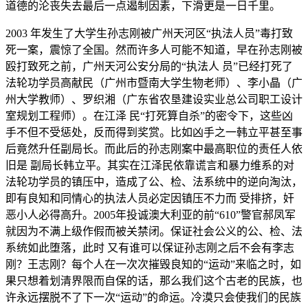
道德的沦丧失去最后一点遏制因素，下滑更是一日千里。
2003 年发生了大学生孙志刚被广州天河区“执法人员”毒打致
死一案，震惊了全国。然而许多人可能不知道，早在孙志刚被
殴打致死之前，广州天河公安分局的“执法人 员”已经打死了
法轮功学员高献民（广州市暨南大学生物老师）、李小晶（广
州大学教师）、罗织湘（广东省农垦建设实业总公司职工设计
室规划工程师）。在江泽 民“打死算自杀”的密令下，这些凶
手不但不受惩处，反而得到奖赏。比如凶手之一韩立平甚至事
后竟然升任副局长。而此后的孙志刚案中最高职位的责任人依
旧是 副局长韩立平。其实在江泽民依靠谎言和暴力维系的对
法轮功学员的镇压中，造成了公、检、法系统中的逆向淘汰，
即有良知和同情心的执法人员必定因镇压不力而 受排挤，奸
恶小人必得高升。2005年投诚澳大利亚的前“610”警官郝凤军
就因为不满上级作假而被关禁闭。保证社会公义的公、检、法
系统如此堕落，此时 又有谁可以保证孙志刚之后不会有李志
刚？王志刚？每个人在一次次摧毁良知的“运动”来临之时，如
果只想着划清界限而自保的话，那么我们这个古老的民族，也
许永远摆脱不了下一次“运动”的命运。冷漠只会使我们的民族