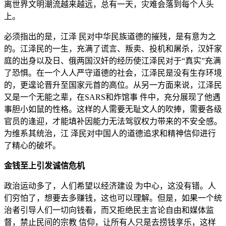
离世界文明潮流越来越远，总有一天，灾难会落到每个人头
上。
必须指出的是，江泽 民对中华民族道德的摧残，是有意为之
的。江泽民的一生，充满了谎言、叛卖、投机和屠杀，汉奸家
庭的出身以及日、俄两国汉奸的经历使江泽民对于“真实”充满
了恐惧。在一个人人严守道德的社会，江泽民是没有生存环境
的，更遑论晋升至国家元首的高位。从另一方面来说，江泽民
又是一个无能之辈，在SARS和炸馆事 件中，充分展现了他遇
事胆小如鼠的性格。这样的人需要无耻文人的吹捧，需要各级
官员的逢迎，才能填补因能力无法驾驭权力带来的不安全感。
为维系其统治，江 泽民对中国人的道德追求和精神信仰进行
了精心的破坏。
金钱至上引发诚信危机
政治运动多了，人们希望以经济建设 为中心，这没有错。人
们穷怕了，想要去多赚钱，这也可以理解。但是，如果一个统
治者引导人们一切向钱看，而又拒绝民主言论自由和媒体监
督，禁止民间的宗教 信仰，让所有人只是去捞钱享乐，这样