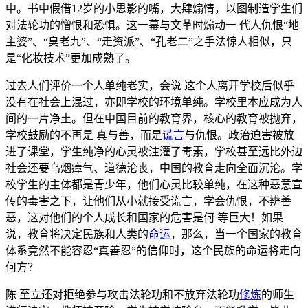
中。书中假借12岁的小思影的嘴，大肆煽情，以图制造学生们
对法轮功的憎恨和恐惧。这一幕与文革时煽动一 代人仇恨“地
主婆”、“臭老九”、“走资派”、“孔老二”之手法惊人相似，只
是“化妆技术”更加成熟了。
过去人们评价一个人单纯老实，会说 这个人离开学校后似乎
没有在社会上混过，亦即学校的环境单纯。学校里本应成为人
间的一片净土。但在中国目前的教育界，核心的教育被抛弃，
学校鼓励的不再是 真与善，而是
谎言
与仇恨。政治迫害被放
进了课堂，学生纯净的心灵被注灌了毒素，学校甚至远比外边
社会还要乌烟瘴气、道德沦丧，中国的教育走向全面沉沦。学
校学生的主体都是青少年，他们心灵比较单纯，在这种恶意宣
传的毒害之下，让他们从小就接受谎言，学会仇恨，不辨善
恶，这对他们的个人成长和国家的危害是何 等巨大！如果
说，教育将决定民族和人类的
命运
，那么，当一个国家的教育
体系竟然不能容忍“真善忍”的信仰时，这个民族的命运将走向
何方？
陈 至立还对拒绝参与攻击法轮功和不放弃法轮功
修炼
的师生