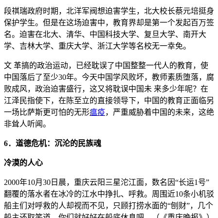
段祺瑞政府时期，北洋军阀想迫害学生，北大校长蔡元培挺身
保护学生。但是在这场迫害中，教育界却是第一个发起百万签
名。迫害在北大、清华、中国科技大学、复旦大学、南开大
学、吉林大学、重庆大学、浙江大学等名校无一幸免。
文 革搞的政治运动，已经耽误了中国整整一代人的教育，使
中国落后了至少30年。今天中国学风败坏，教师素质堕落，腐
败成风，政治迫害盛行，这又将耽误中国未 来多少年呢？在
江泽民指使下，在陈至立的直接领导下，中国的教育正面临另
一场比萨斯更可怕的无形
瘟疫
，严重威胁着中国的未来，这绝
非耸人听闻。
6．道德危机：沉沦的民族魂
冷漠的人心
2000年10月30日晨，重庆云阳三星沱江面，数名因“长运1号”
翻覆的落水者在冰冷的江水中挣扎、呼救。周围近10条小机驳
船主们对呼救的人却视而不见，只顾打捞水面的“刨财”，几个
船主还取笑道，你们就好好在船底休息吧。（《重庆晚报》）