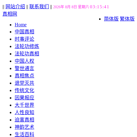
||
网站介绍
||
联系我们
||
03:15:42
2026年 8月 8日 星期六
真相网
简体版
繁体版
Home
中国真相
时事评论
法轮功修炼
法轮功真相
中国人权
警世通言
真相焦点
退党灭共
传统文化
因果报应
大千世界
人性良知
迫害真相
神韵艺术
生活百科