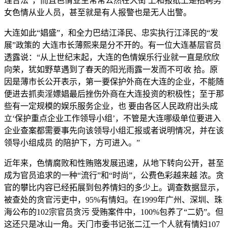
理合法”，而且色情业主常常公然在大街 上和报纸上是招聘男
女色情从业人员，甚至就是有人报警也是无人出警。
大连如此“娼盛”，和全力巴结江泽民、忠实执行江泽民的“发
展”政策的 大连市长薄熙来是分不开的。有一位大连基层官员
透露说：“从上世纪末起，大连的色情娱乐行业就一直是欣欣
向荣，犹如野草遇到了春天的阳光雨露一发而不可收 拾。原
因是薄市长公开表示，第一要保护外商在大连的企业，不能随
便进去抓卖淫嫖娼最后挫伤外商在大连投资的积极性；至于那
些有一定规模的娱乐服务企业，也 要由各区人民政府出头成
立‘保护重点企业工作领导小组’，不管是大连哪级单位要进入
企业查案都需要事先向该领导小组汇报或者说明情况，并在该
领导小组成员 的陪护下，方可进入。”
近年来，色情腐败和性贿赂发展迅速，从地下转向公开，甚至
成为官员追求的一种“流行”和“时尚”，公费色彩越来越 浓。贪
官的攀比内容已经拓展到包养情妇的多少上。调查数据显示，
被查处的贪官污吏中，95%有情妇。在1999年广州、深圳、珠
海公布的102宗官员贪污 受贿案件中，100%包养了“二奶”。但
这还只是冰山一角。天门市委书记张二江一个人就有情妇107