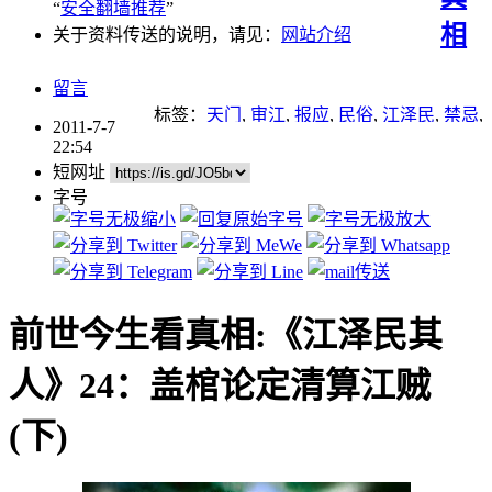
“
安全翻墙推荐
”
相
关于资料传送的说明，请见：
网站介绍
留言
标签：
天门
,
审江
,
报应
,
民俗
,
江泽民
,
禁忌
,
2011-7-7
起诉江泽民
22:54
短网址
字号
前世今生看真相:《江泽民其
人》24：盖棺论定清算江贼
(下)