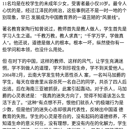
11名均是在校学生的未成年少女，受害者最小仅10岁。最令人
心忧的是，经过江泽民的统治，这些事例还不是一时一地的个
别现象，早已 发展成为中国教育界的一道丑陋的“风景线”。
著名教育家陶行知曾说过，教师首先是教人做人，学生首先是
学习人生之道。“千教万教，教人求真”；“千学万学，学做真
人”。他还说，道德是做人的根本。根本一坏，纵然使你有一
些学问和本领，也没什么用处。
但 在时下的中国，这样的教师、这样的风气，让学生充满迷
惘，学不到做人的道理，学不到珍视生命，学不到关爱他人。
2004年2月，云南大学发生特大恶性杀人 案，一名叫马加爵的
学生，每天在宿舍里从容杀死一名自己的同学，共杀了四人后
出逃，后在海南三亚被抓获，此案引起轰动。对于杀人，马加
爵的心灵表述是： “我真的迷失方向了，觉得不知道该怎么生
活下去了。”这种“有点想不开，恨他们就杀人”的极端行为是
少数，但是他们的迷失心态却很具代表性，反映出中国道 德
教育的失败。学生的心灵是苍白的，没有起码的道德修养，不
知道生命的意义何在，没有理想，更没有内在的化解力，学生