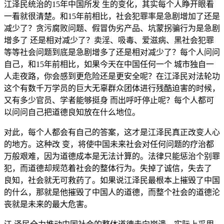
江泽民统治的15年中国所发 生的变化，其实每个人睁开眼看
一看就很清楚。和15年前相比，社会犯罪率是急剧增加了还是
减少了？贪污腐败问题、假冒伪劣产品、坑蒙拐骗行为是急剧
增多了 还是相对减少了？卖淫、吸毒、爱滋病、黑社会犯罪
等等社会问题到底是急剧增多了还是相对减少了？每个人问问
自己，和15年前相比，如果今天在中国任何一个 城市独自一
人走夜路，你会感到更危险还是更安全呢？在江泽民对法轮功
这个有数千万学员的巨大无辜群众团体进行残酷迫害的时候，
又有多少官员、学者能够挺身 而出呼吁停止呢？每个人都可
以问问自己把道德良知放在什么地位。
对此，每个人都会有自己的答案，这才是江泽民真正改变人心
的地方。这种改 变，将使中国未来社会对任何问题的疗治都
万般艰难，因为道德成本是无法计算的。法律只能惩治个别罪
犯，而道德却规范着社会的整体行为。失掉了诚信，失去了
良知，社会就无可救药了。如果说江泽民最根本上摧毁了中国
的什么，那就是他摧毁了中国人的道德，而整个社会的道德沦
丧就是未来的最大危害。