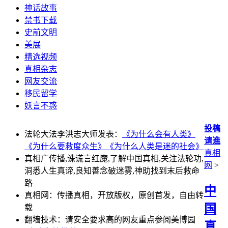
神话故事
禁书下载
史前文明
美展
精选视频
真相杂志
网友交流
移民留学
妖言不惑
投稿
法轮大法李洪志大师发表：
《为什么会有人类》
请進
《为什么要救度众生》
《为什么人类是迷的社会》
真相
真相广传播,诛谎言红魔,了解中国真相,关注法轮功,
网
>
洞悉人生真谛,良知善念破迷雾,神助找到末后救命
路
中
真相网：传播真相，开放版权，原创首发，自由转
国
载
翻墙技术：请安全要求高的网友重点参阅美博园
真