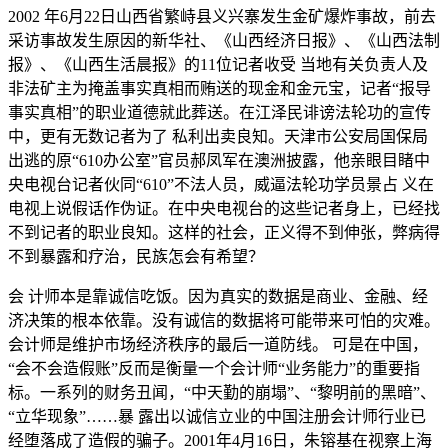
2002 年6月22日山西省繁峙县义兴寨发生金矿爆炸事故，前去
采访事故发生原因的新华社、《山西经济日报》、《山西法制
报》、《山西生活晨报》的11位记者收受 当地有关负责人及
非法矿主为掩盖事实真相而贿送的现金和金元宝，记者“报导
事实真相”的职业道德就此葬送。在江泽民诽谤法轮功的宣传
中，更有无数记者为了 私利出卖良知。天津市公安局国保局
出逃的原“610办公室”官员郝凤军在澳洲披露，他亲眼目睹中
央电视台记者伙同“610”不法人员，威逼法轮功学员景占 义在
电视上说假话作伪证。在中央电视台的这些记者身上，已经找
不到记者的职业良知。这样的社会，正义得不到伸张，弊病得
不到暴露和疗治，民族怎会有希望？
会 计师本是靠诚信吃饭。因为真实的数据是商业、金融、经
济决策的根本依靠。没有诚信的数据将可能带来可怕的灾难。
会计师是维护市场经济秩序的最后一道防线。 可是在中国，
“会不会造假账”反而是衡量一个会计师“业务能力”的重要指
标。一系列的财务丑闻，“中天勤的崩塌”、“黎明前的黑暗”、
“立华现象”……暴 露出以诚信立业的中国注册会计师行业已
经堕落成了造假的骗子。2001年4月16日，朱镕基在视察上海