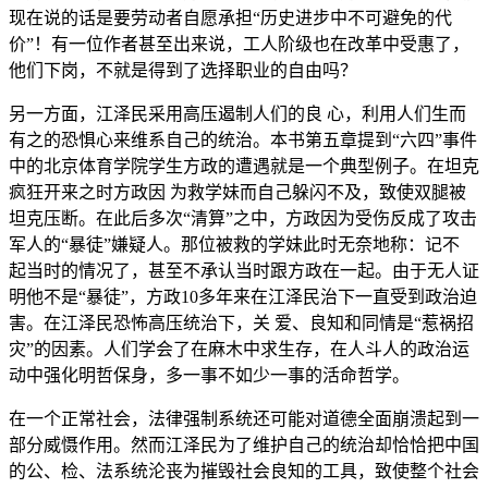
现在说的话是要劳动者自愿承担“历史进步中不可避免的代
价”！有一位作者甚至出来说，工人阶级也在改革中受惠了，
他们下岗，不就是得到了选择职业的自由吗？
另一方面，江泽民采用高压遏制人们的良 心，利用人们生而
有之的恐惧心来维系自己的统治。本书第五章提到“六四”事件
中的北京体育学院学生方政的遭遇就是一个典型例子。在坦克
疯狂开来之时方政因 为救学妹而自己躲闪不及，致使双腿被
坦克压断。在此后多次“清算”之中，方政因为受伤反成了攻击
军人的“暴徒”嫌疑人。那位被救的学妹此时无奈地称：记不
起当时的情况了，甚至不承认当时跟方政在一起。由于无人证
明他不是“暴徒”，方政10多年来在江泽民治下一直受到政治迫
害。在江泽民恐怖高压统治下，关 爱、良知和同情是“惹祸招
灾”的因素。人们学会了在麻木中求生存，在人斗人的政治运
动中强化明哲保身，多一事不如少一事的活命哲学。
在一个正常社会，法律强制系统还可能对道德全面崩溃起到一
部分威慑作用。然而江泽民为了维护自己的统治却恰恰把中国
的公、检、法系统沦丧为摧毁社会良知的工具，致使整个社会