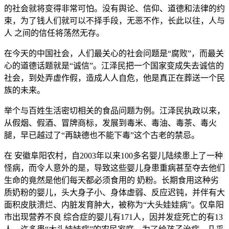
的社会就将变得非常可怕。没有舆论、信仰、道德和法律的约
束，为了钱人们就可以不择手段，无恶不作，长此以往，人与
人 之间的信任将荡然无存。
在今天的中国社会，人们最关心的社会问题是“腐败”，而最关
心的道德话题就是“诚信”。江泽民把一个国家变成失去诚信的
社会，到处弄虚作假，造成人人自危，他是真正在葬送一个民
族的未来。
举个与百姓生活密切相关的食品问题为例。江泽民执政以来，
从假烟、假酒、冒牌商标，发展到毒米、毒油、毒茶、毒火
腿，早已越过了“再缺德也不能下毒”这个古老的禁忌。
在 安徽阜阳农村，自2003年以来100多名婴儿陆续患上了一种
怪病，而令人意外的是，导致这些婴儿身患重病甚至夺去他们
生命的竟然是他们每天都必须食用的 奶粉。长期食用这种劣
质奶粉的婴儿，头大身子小、身体虚弱、反应迟钝，并伴有大
面积皮肤溃烂、内脏发育肿大，被称为“大头娃娃病”。仅阜阳
市出现营养不良 综合症的婴儿有171人，因并发症死亡的有13