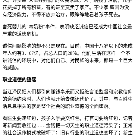
人。许多患“大头娃娃病”的农民家庭，为了给孩子治病，几乎
花费掉了所有积蓄，有的甚至变卖了家产。不少家 庭因为没
有经济能力，不得不放弃治疗，眼睁睁地看着孩子死去。
害死婴儿的“毒奶粉”事件，表明缺乏诚信已经成为中国社会最
严重的道德危机。
诚信问题影响的却不只是现在。目前，中国十八岁以下的未成
年人约有3．67亿，占总人口的28％。他们生活在这样一个不
讲诚信的环境中，对他们自己、对民族的未来，都是一个巨大
的威胁。
职业道德的堕落
当江泽民把人们都引向赚钱享乐而又拒绝言论监督和宗教信仰
的道德约束时，人们也就开始去偿还代价了。其中，与百姓生
活息息相关的就是整个社会的职业道德的全面堕落。
看医生要递红包，孩子入学要交红包，打官司要给红包，记者
写新闻要收红包……金钱把一切天生的职业道德污染了；正常
的社会运作模式被破坏了；旧有行业的职业道德变坏了；新生