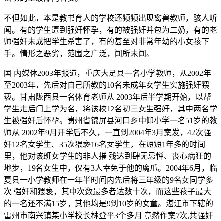
不但如此，本是教书育人的学校还频频出现禽兽教师，骇人听
闻。有的学生遭到强奸怀孕，有的被强奸并包为二奶，有的老
师强奸未成把学生杀害了，有的甚至对非常年幼的小女孩下
手。情形之恶劣，范围之广泛，闻所未闻。
国 内媒体2003年报道，重庆大足县一名小学教师，从2002年
至2003年，先后对自己所教的10名未成年女学生实施强奸猥
亵。甘肃陇西县一名体育老师从 2003年后半学期开始，以帮
学生走后门上学为名，将该校12名初三女生强奸，其中两名学
生被强奸后怀孕。贵州省锦屏县河口乡中仰小学一名51岁的教
师从 2002年9月开学后不久，一直到2004年3月案发，42次强
奸12名女学生、35次猥亵16名女学生，在短短1年多的时间
里，他对该班女学生的非人摧 残达到肆无忌惮、丧心病狂的
地步，19名女生中，仅有3人幸免于他的魔爪。2004年6月，临
夏县一小学教师在一年半时间内先后将三年级的9名女同学多
次 强奸和猥亵，其中次数最多者达数十次，而这些孩子最大
的一名还不满15岁，其他均是9到10岁的女童。湛江市下辖的
雷州市南兴镇某小学校长林登平3个多月 竟然作案7次,共强奸