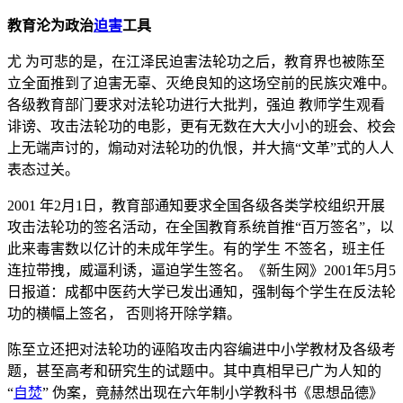
教育沦为政治
迫害
工具
尤 为可悲的是，在江泽民迫害法轮功之后，教育界也被陈至
立全面推到了迫害无辜、灭绝良知的这场空前的民族灾难中。
各级教育部门要求对法轮功进行大批判，强迫 教师学生观看
诽谤、攻击法轮功的电影，更有无数在大大小小的班会、校会
上无端声讨的，煽动对法轮功的仇恨，并大搞“文革”式的人人
表态过关。
2001 年2月1日，教育部通知要求全国各级各类学校组织开展
攻击法轮功的签名活动，在全国教育系统首推“百万签名”，以
此来毒害数以亿计的未成年学生。有的学生 不签名，班主任
连拉带拽，威逼利诱，逼迫学生签名。《新生网》2001年5月5
日报道：成都中医药大学已发出通知，强制每个学生在反法轮
功的横幅上签名， 否则将开除学籍。
陈至立还把对法轮功的诬陷攻击内容编进中小学教材及各级考
题，甚至高考和研究生的试题中。其中真相早已广为人知的
“
自焚
” 伪案，竟赫然出现在六年制小学教科书《思想品德》