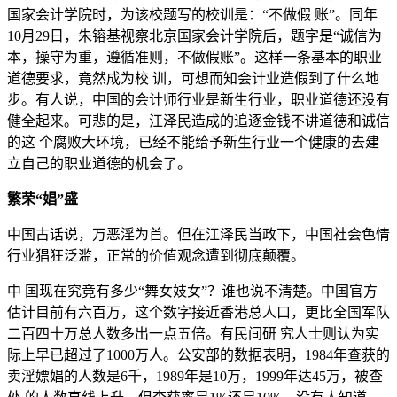
国家会计学院时，为该校题写的校训是：“不做假 账”。同年
10月29日，朱镕基视察北京国家会计学院后，题字是“诚信为
本，操守为重，遵循准则，不做假账”。这样一条基本的职业
道德要求，竟然成为校 训，可想而知会计业造假到了什么地
步。有人说，中国的会计师行业是新生行业，职业道德还没有
健全起来。可悲的是，江泽民造成的追逐金钱不讲道德和诚信
的这 个腐败大环境，已经不能给予新生行业一个健康的去建
立自己的职业道德的机会了。
繁荣“娼”盛
中国古话说，万恶淫为首。但在江泽民当政下，中国社会色情
行业猖狂泛滥，正常的价值观念遭到彻底颠覆。
中 国现在究竟有多少“舞女妓女”？谁也说不清楚。中国官方
估计目前有六百万，这个数字接近香港总人口，更比全国军队
二百四十万总人数多出一点五倍。有民间研 究人士则认为实
际上早已超过了1000万人。公安部的数据表明，1984年查获的
卖淫嫖娼的人数是6千，1989年是10万，1999年达45万，被查