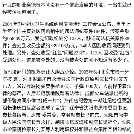
行业的职业道德根本就没有一个健康发展的环境，一出生就已
经被污秽包围了。
2004 年7月全国卫生系统纠风专项治理工作会议公布，当年上
半年全国共查处医药购销中的违法违纪案件184件，涉案金额
约658.39万元，受党纪政纪处分 103人，移送司法机关案件88
件；查处乱收费金额约3392.08万元，340人因乱收费问题受到
处理。另外，查处收受“红包”问题223件，113人 因收受“红包”
受到处理。这是被查处的，没有被查处的就不知道有多少了。
而司法部门的堕落更让人胆战心惊。2005年6月北京市检一分
院披 露，河北省廊坊市永清县法院行政庭原副庭长李同文等
15人，通过互联网买卖手枪30支、子弹1000发，人前捍卫着法
律的尊严，人后却粗暴地践踏着法律； 成都火车站派出所的
部份警察同小偷“打成一片”；海南省纪委第一派驻纪检组原副
组长张庆由反腐者变成了巨贪；辽宁省沈阳市原市委副书记、
市长慕绥新，原市 委常委、常务副市长马向东，沈阳市原中
级人民法院院长贾永祥，副院长焦玫瑰和副院长梁福全，沈阳
市检察院检察长刘实等人利用职权并和黑社会集团互相勾结的