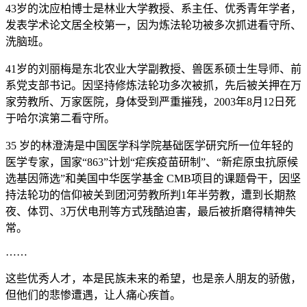
43岁的沈应柏博士是林业大学教授、系主任、优秀青年学者，
发表学术论文居全校第一，因为炼法轮功被多次抓进看守所、
洗脑班。
41岁的刘丽梅是东北农业大学副教授、兽医系硕士生导师、前
系党支部书记。因坚持修炼法轮功多次被抓，先后被关押在万
家劳教所、万家医院，身体受到严重摧残，2003年8月12日死
于哈尔滨第二看守所。
35 岁的林澄涛是中国医学科学院基础医学研究所一位年轻的
医学专家，国家“863”计划“疟疾疫苗研制”、“新疟原虫抗原候
选基因筛选”和美国中华医学基金 CMB项目的课题骨干，因坚
持法轮功的信仰被关到团河劳教所判1年半劳教，遭到长期熬
夜、体罚、3万伏电刑等方式残酷迫害，最后被折磨得精神失
常。
……
这些优秀人才，本是民族未来的希望，也是亲人朋友的骄傲，
但他们的悲惨遭遇，让人痛心疾首。