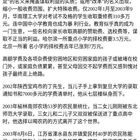
足”的名义来掩盖谋取利益的实质；或用“改革”的名义出现，
缩小一般收费范围，扩大特殊收费。仅2002年1月至2003年9
月，华南理工大学对考试不及格的学生收取重修费310多万
元。连中国中小学教育也成为暴 利行业。教育似乎真的成为
一门生意，一些名校向家长收取高额的赞助费、选校费等，谋
取不正当的利益。哈尔滨一所重点小学的择校费要3.5万元，
北京一所著 名小学的择校费去年已涨到7万元。
高额学费及各项杂费使穷困地区和穷困家庭的孩子或被堵在校
门外，或家庭负债累累，甚至父母因交不起学费而又感到愧对
孩子最终走上绝路。
2002年陕西宝鸡市的丁先生，当儿子手上拿到复旦大学的录取
通知书和7000多元的学费清单时，他从七层楼纵身而下。
2003年榆林南郊农场53岁的农民景统仕，当二女儿刚刚被东北
师范大学录取，三女儿和二儿子又双双被保送进了重点高中
时，他选择以喝农药的方式离开了这个世界。
2003年8月6日，江苏省溧水县东并镇爱民村40岁的农民陈能