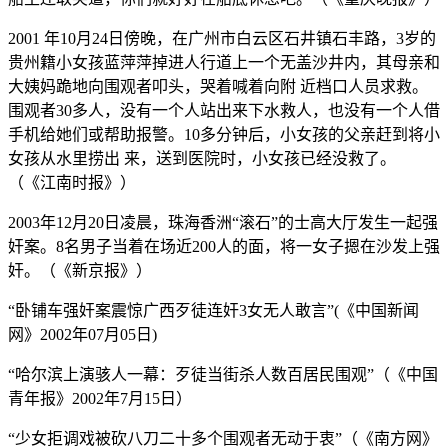
2001 年10月24日傍晚，在广州市白云区石井镇石丰路，3岁的
贵州籍小女孩蓝萍萍掉进人行道上一个无盖沙井内，其母亲和
大姨妈跪地向围观者叩头，哭着喊着向附 近档口人员求救。
围观者30多人，没有一个人站出来下水救人，也没有一个人借
手机给她们或帮助报警。10多分钟后，小女孩的父亲赶到将小
女孩从水里捞出 来，送到医院时，小女孩已经没救了。
（《江南时报》）
2003年12月20日凌晨，珠海香洲“滚石”的士高大厅发生一起强
奸案。8名男子当着在场近200人的面，将一女子摁在沙发上强
奸。（《新京报》）
“卧铺车强奸案震惊广西歹徒连奸3女无人敢言”(《中国新闻
网》2002年07月05日)
“哈尔滨上演骇人一幕：歹徒当街杀人数百居民围观”（《中国
青年报》2002年7月15日）
“少女拒调戏被砍八刀二十多个围观者无动于衷”（《南方网》