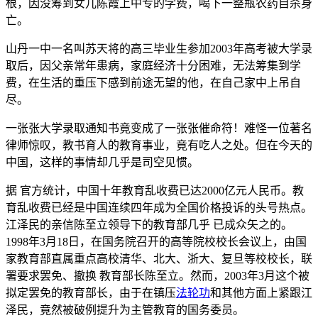
根，因没筹到女儿陈霞上中专的学费，喝下一整瓶农药自杀身
亡。
山丹一中一名叫苏天将的高三毕业生参加2003年高考被大学录
取后，因父亲常年患病，家庭经济十分困难，无法筹集到学
费，在生活的重压下感到前途无望的他，在自己家中上吊自
尽。
一张张大学录取通知书竟变成了一张张催命符！难怪一位著名
律师惊叹，教书育人的教育事业，竟有吃人之处。但在今天的
中国，这样的事情却几乎是司空见惯。
据 官方统计，中国十年教育乱收费已达2000亿元人民币。教
育乱收费已经是中国连续四年成为全国价格投诉的头号热点。
江泽民的亲信陈至立领导下的教育部几乎 已成众矢之的。
1998年3月18日，在国务院召开的高等院校校长会议上，由国
家教育部直属重点高校清华、北大、浙大、复旦等校校长，联
署要求罢免、撤换 教育部长陈至立。然而，2003年3月这个被
拟定罢免的教育部长，由于在镇压
法轮功
和其他方面上紧跟江
泽民，竟然被破例提升为主管教育的国务委员。