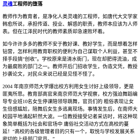
灵魂
工程师的堕落
教师作为教育者，是净化人类灵魂的工程师，如唐代大文学家
韩愈所说，承担传道、授业、解惑的职责，教师本应该为人师
表。但在江泽民时代的教师素质却急速败坏着。
如今许许多多的教师不安于教好课、教好学生，而是想着怎样
钻营，怎样利用教育职权的便利为自己谋取个人利益，甚至不
择手段搞“创收”。学校原来是清水衙门，现在却肥得流油，成
为最腐败的部门之一。教师开后门招收学生，伪造文凭，教授
抄袭论文，对民众来说已经是见怪不怪了。
2004 年南京师范大学爆出校方利用女生讨好上级领导，更是
匪夷所思。教育部高官来南京师范大学视察，校方强迫舞蹈编
导专业班10名女生停课陪领导跳舞，官员们的 粗俗表现让女
生倍感尴尬，陪舞后女生多逃离现场。事情发生后，在南师大
校园平地涌起轩然大波。一位教授接受记者采访时，将这种现
象简单概括为社会和官场中 庸俗社交活动方式在高校的蔓
延！“高校的各级管理者目的只有一个，取悦与学校发展关系
密切的上级部门官员。”