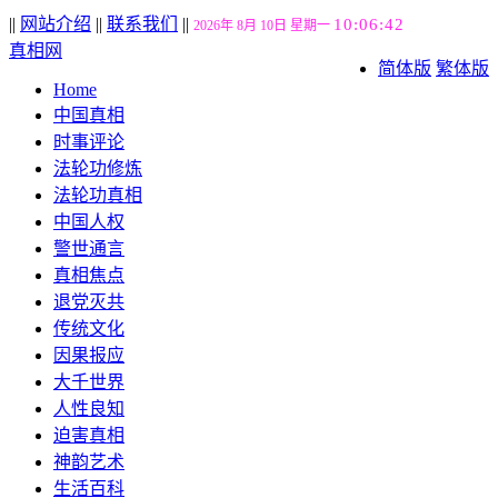
||
网站介绍
||
联系我们
||
10:06:43
2026年 8月 10日 星期一
真相网
简体版
繁体版
Home
中国真相
时事评论
法轮功修炼
法轮功真相
中国人权
警世通言
真相焦点
退党灭共
传统文化
因果报应
大千世界
人性良知
迫害真相
神韵艺术
生活百科