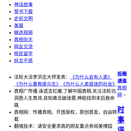
神话故事
禁书下载
史前文明
美展
精选视频
真相杂志
网友交流
移民留学
妖言不惑
投稿
法轮大法李洪志大师发表：
《为什么会有人类》
请進
《为什么要救度众生》
《为什么人类是迷的社会》
真相
真相广传播,诛谎言红魔,了解中国真相,关注法轮功,
网
>
洞悉人生真谛,良知善念破迷雾,神助找到末后救命
路
时
真相网：传播真相，开放版权，原创首发，自由转
事
载
翻墙技术：请安全要求高的网友重点参阅美博园
评