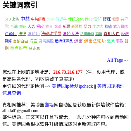
关键词索引
中共
信仰
修炼
610
传统文化
共产
上访
中共病毒
九评
习近平
传说
健康
党
报应
台湾
命运
大选
故事
文革
新疆
新疆棉
暴力
李洪志
欺骗
武汉肺炎
法轮功学员
江泽民
法律
法轮功
法轮大法
真相大白
经济
活摘器官
瘟疫
谎言
迫害
迫害法轮功
言论自由
贪污腐败
退党
邪教
酷
舞弊
起诉江泽民
重点推荐
刑
马克思
All Tags
»»
您现在上网的IP地址是：
216.73.216.177
（注：没用代理，或
是高匿名代理、VPN隐藏了真实IP）
更详细的代理IP检测 -->
美博园ip检测ipcheck
||
美博园IP地理
信息查询
真相网推荐：美博园
翻墙
网自动回复获取最新翻墙软件信箱：
allinfa01@gmail.com
邮件标题、正文可以任意写或无，一般几分钟内可收到自动回
信。美博园会根据软件升级情况随时更新索取内容。