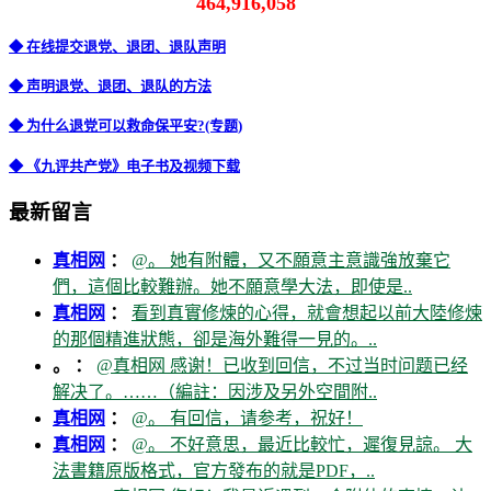
464,916,058
◆ 在线提交退党、退团、退队声明
◆ 声明退党、退团、退队的方法
◆ 为什么退党可以救命保平安?(专题)
◆ 《九评共产党》电子书及视频下载
最新留言
真相网
：
@。 她有附體，又不願意主意識強放棄它
們，這個比較難辦。她不願意學大法，即使是..
真相网
：
看到真實修煉的心得，就會想起以前大陸修煉
的那個精進狀態，卻是海外難得一見的。..
。 ：
@真相网 感谢！已收到回信，不过当时问题已经
解决了。……（編註：因涉及另外空間附..
真相网
：
@。 有回信，请参考，祝好！
真相网
：
@。 不好意思，最近比較忙，遲復見諒。 大
法書籍原版格式，官方發布的就是PDF，..