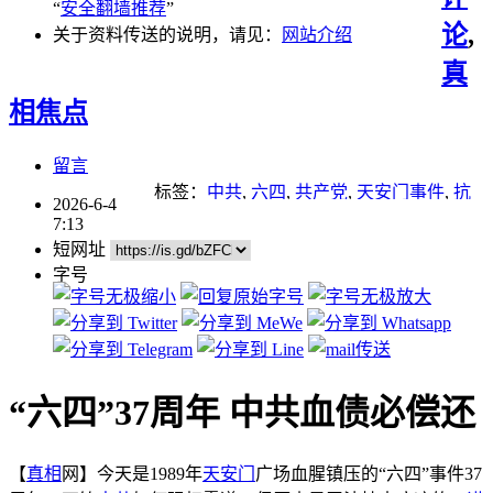
“
安全翻墙推荐
”
论
,
关于资料传送的说明，请见：
网站介绍
真
相焦点
留言
标签：
中共
,
六四
,
共产党
,
天安门事件
,
抗
2026-6-4
议
,
言论自由
,
谎言
,
贪腐
7:13
短网址
字号
“六四”37周年 中共血债必偿还
【
真相
网】今天是1989年
天安门
广场血腥镇压的“六四”事件37