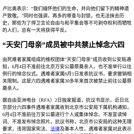
卢比奥表示：“我们缅怀他们的生命，并向他们留下的精神遗
产致敬。”同时也强调，再多的审查与封锁，也无法抹去历
史，那些为了捍卫言论自由与和平集会等不可剥夺权利而牺牲
的人们，总有一天将获得平反。
“天安门母亲”成员被中共禁止悼念六四
由死难者家属组成的维权团体“天安门母亲”成员收到公安局通
知，6月4日不准前往北京万安公墓祭奠亲人，也不准举行以往
例行的悼念仪式。遇难者家属6月1日发表抗议书，要求撤销相
关限制。这是六四遇难者家属30多年来首次被禁止前往公墓祭
奠亲人。
据自由亚洲电台（RFA）2日独家报道，抗议书显示，近日北
京部分六四事件遇难者家属收到北京市公安局下属机构通知，
6月4日不准前往万安公墓进行个人或集体悼念、不准宣读悼
词、不准发布悼念照片。抗议书称，北京市公安局的这种无理
要求，违背国家宪法、
法律
及基本人性，遇难者家属对此表示