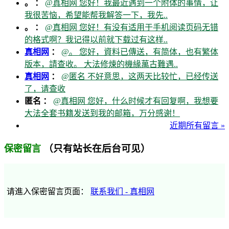
。 ：
@真相网 您好！我最近遇到一个附体的事情，让
我很苦恼，希望能帮我解答一下，我先..
。 ：
@真相网 您好！有没有适用于手机阅读页码无错
的格式啊？我记得以前就下载过有这样..
真相网
：
@。 您好，資料已傳送，有简体，也有繁体
版本，請查收。 大法修煉的機緣萬古難遇..
真相网
：
@匿名 不好意思，这两天比较忙，已经传送
了，请查收
匿名 ：
@真相网 您好，什么时候才有回复啊，我想要
大法全套书籍发送到我的邮箱，万分感谢！
近期所有留言 »
（只有站长在后台可见）
保密留言
请進入保密留言页面：
联系我们 - 真相网