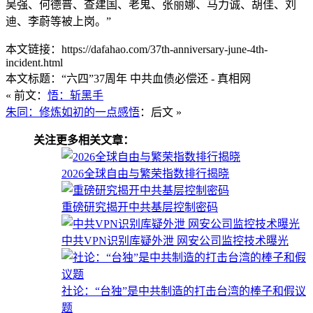
吴强、何德普、查建国、老鬼、张丽娜、马力诚、胡佳、刘
迪、李蔚等被上岗。”
本文链接：https://dafahao.com/37th-anniversary-june-4th-
incident.html
本文标题：“六四”37周年 中共血债必偿还 - 真相网
« 前文：
悟：斩黑手
朱同：修炼如初的一点感悟
：后文 »
关注更多相关文章：
2026全球自由与繁荣指数排行揭晓
重磅研究揭开中共基层控制密码
中共VPN识别库疑外泄 网安公司监控技术曝光
社论：“台独”是中共制造的打击台湾的棒子和假议
题