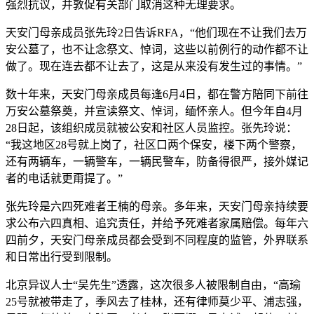
强烈抗议，并敦促有关部门取消这种无理要求。
天安门母亲成员张先玲2日告诉RFA，“他们现在不让我们去万
安公墓了，也不让念祭文、悼词，这些以前例行的动作都不让
做了。现在连去都不让去了，这是从来没有发生过的事情。”
数十年来，天安门母亲成员每逢6月4日，都在警方陪同下前往
万安公墓祭奠，并宣读祭文、悼词，缅怀亲人。但今年自4月
28日起，该组织成员就被公安和社区人员监控。张先玲说：
“我这地区28号就上岗了，社区口两个保安，楼下两个警察，
还有两辆车，一辆警车，一辆民警车，防备得很严，接外媒记
者的电话就更甭提了。”
张先玲是六四死难者王楠的母亲。多年来，天安门母亲持续要
求公布六四真相、追究责任，并给予死难者家属赔偿。每年六
四前夕，天安门母亲成员都会受到不同程度的监管，外界联系
和日常出行受到限制。
北京异议人士“吴先生”透露，这次很多人被限制自由，“高瑜
25号就被带走了，季风去了桂林，还有律师莫少平、浦志强，