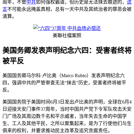
周年，不管
中共
如何强权霸道，但历史是无法抹去痕迹的，
谎
言
不可能永远掩盖真相，总有一天中共及其统治者的罪恶会被
清算。
美聯社檔案照
美国务卿发表声明纪念六四：受害者终将
被平反
美国国务卿马尔科·卢比奥（Marco Rubio）发表声明纪念六
四，强调中共的严管审查无法“抹去”历史，受害者终将被平
反。
美国国务院于美国时间6月3日发出卢比奥的声明，全球在6月4
日迎接天安门事件37周年，当时中国共产党下令军队攻击天安
门广场及其周边数千名和平示威者，当年失去生命的中国学
生、工人及其他平民，之所以聚集起来，是为了行使他们与生
俱来的权利，并要求推动民主改革及追究贪腐责任。