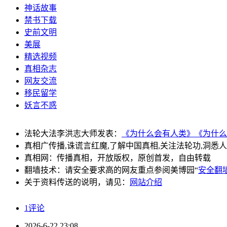
神话故事
禁书下载
史前文明
美展
精选视频
真相杂志
网友交流
移民留学
妖言不惑
法轮大法李洪志大师发表：
《为什么会有人类》
《为什么
真相广传播,诛谎言红魔,了解中国真相,关注法轮功,洞悉
真相网：传播真相，开放版权，原创首发，自由转载
翻墙技术：请安全要求高的网友重点参阅美博园“
安全翻
关于资料传送的说明，请见：
网站介绍
1评论
2026-6-22 23:08