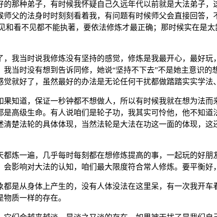
好的那种弟子，有时候我怀疑自己久远年代以前就是大法弟子，
候师父的法身时时刻刻看着我，有问题有时候师父会直接回答，
看见和看不见都不能执著，要依法修炼才最正确；那时候实在是太
了，我当时说我修炼没有坚持的感觉，修炼是我最开心，最好玩
，我当时没有想到告诉同修，她说“坚持不下去”不是她主意识的
感觉就好了，虽然最好的办法是无论任何干扰都做踏踏实实学法
如果知道，保证一秒钟都不想做人，所以有时候我就在想为法而
都是高级生命。有人说咱们是轮子功，我其实可怜他，他不知道
述清楚法轮的具体体现，当然法轮是大法在功这一面的体现，这
天都炼一遍，几乎每时每刻都在想修炼提高的事，一起玩的好朋
，会影响对大法的认知，咱们最大限度符合常人修炼。要平衡好
象都是从身体上产生的，没有人体没法在这里呆，有一次我开车
是物质一样的存在。