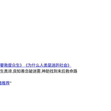
要救度众生》
《为什么人类是迷的社会》
人生真谛,良知善念破迷雾,神助找到末后救命路
墙推荐
”