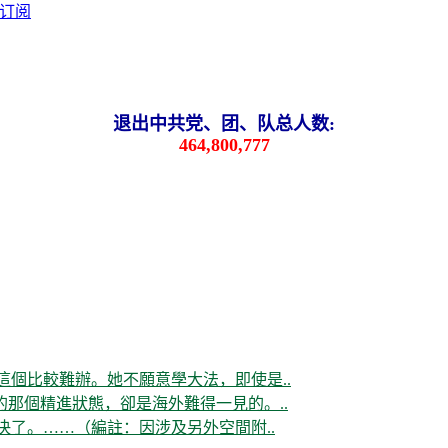
退出中共党、团、队总人数:
464,800,777
這個比較難辦。她不願意學大法，即使是..
那個精進狀態，卻是海外難得一見的。..
决了。……（編註：因涉及另外空間附..