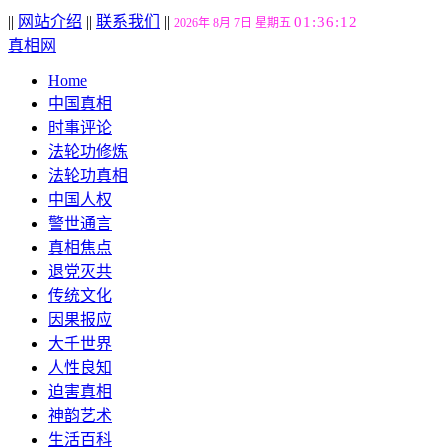
||
网站介绍
||
联系我们
||
01:36:13
2026年 8月 7日 星期五
真相网
Home
中国真相
时事评论
法轮功修炼
法轮功真相
中国人权
警世通言
真相焦点
退党灭共
传统文化
因果报应
大千世界
人性良知
迫害真相
神韵艺术
生活百科