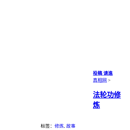
投稿 请進
真相网
>
法轮功修
炼
标签：
修炼
,
故事