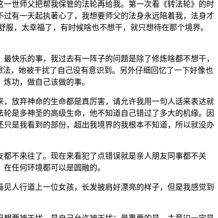
这一世师父把帮我保管的法轮再给我。第一次看《转法轮》的时
不过有一天起执著心了，我想要师父的法身永远陪着我，法身才
舒服，太幸福了，有时候啥也不想干，就只想待在那个境界。
，最快乐的事，我过去有一阵子的问题是除了修炼啥都不想干，
想法，她被干扰了自己没有意识到。另外仔细回忆了一下好像也
、炼功，做自己该做的事。
来，放弃神命的生命都是真厉害，请允许我用一句人话来表达就
法轮是多神圣的高级生命，他不知道自己错过了多大的机缘。因
还只是我看到的部份，超出我境界的我根本不知道，所以就没办
友都不来往了。现在来看犯了点错误就是亲人朋友同事都不关
，在任何环境都可以是圆融的。
看见人行道上一位女孩，长发披肩好漂亮的样子，但是我感觉到