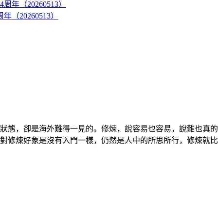
20260513）
狀態，卻是海外難得一見的。修煉，說容易也容易，說難也真的
對修煉好象是沒有入門一樣，仍然是人中的所思所行，修煉就比