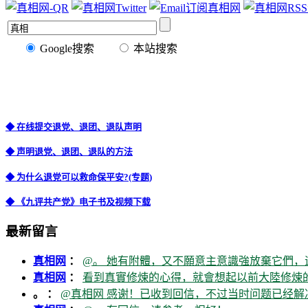
Google搜索
本站搜索
◆ 在线提交退党、退团、退队声明
◆ 声明退党、退团、退队的方法
◆ 为什么退党可以救命保平安?(专题)
◆ 《九评共产党》电子书及视频下载
最新留言
真相网
：
@。 她有附體，又不願意主意識強放棄它們，
真相网
：
看到真實修煉的心得，就會想起以前大陸修煉的
。 ：
@真相网 感谢！已收到回信，不过当时问题已经解