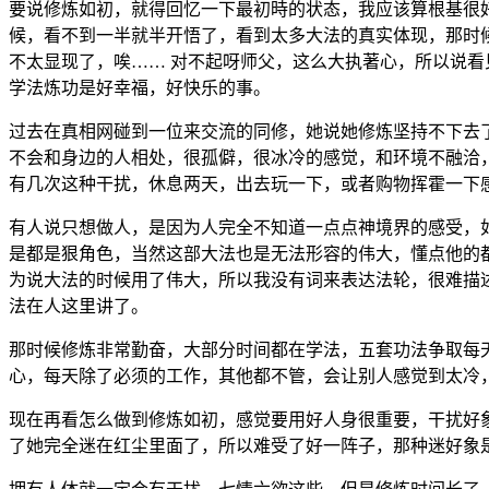
要说修炼如初，就得回忆一下最初時的状态，我应该算根基很
候，看不到一半就半开悟了，看到太多大法的真实体现，那时
不太显现了，唉…… 对不起呀师父，这么大执著心，所以说
学法炼功是好幸福，好快乐的事。
过去在真相网碰到一位来交流的同修，她说她修炼坚持不下去
不会和身边的人相处，很孤僻，很冰冷的感觉，和环境不融洽
有几次这种干扰，休息两天，出去玩一下，或者购物挥霍一下
有人说只想做人，是因为人完全不知道一点点神境界的感受，
是都是狠角色，当然这部大法也是无法形容的伟大，懂点他的
为说大法的时候用了伟大，所以我没有词来表达法轮，很难描
法在人这里讲了。
那时候修炼非常勤奋，大部分时间都在学法，五套功法争取每
心，每天除了必须的工作，其他都不管，会让别人感觉到太冷
现在再看怎么做到修炼如初，感觉要用好人身很重要，干扰好
了她完全迷在红尘里面了，所以难受了好一阵子，那种迷好象