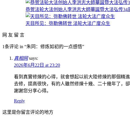
恭贺法轮大法创始人李洪志大師華誕暨大法弘传34周年（
天目所见：弥勒佛转世 法轮大法广度众生
网 友 留 言
1条评论 in “朱同：修炼如初的一点感悟”
真相网
says:
2026年6月22日 at 23:20
看到真實修煉的心得，就會想起以前大陸修煉的那個精進
去修，提高很快，有的人雖然修煉十幾、二十幾年了，卻
謝謝您分享心得。
Reply
这里是你留言评论的地方