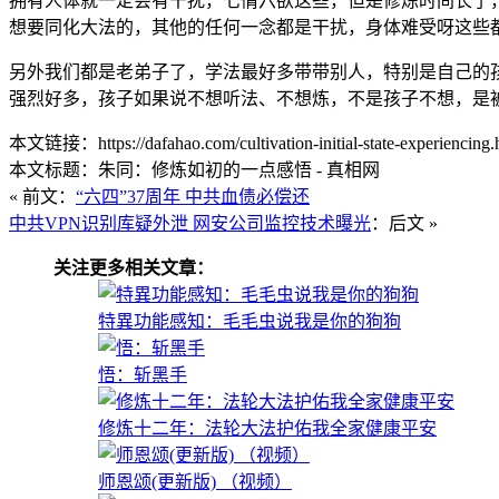
拥有人体就一定会有干扰，七情六欲这些，但是修炼时间长了
想要同化大法的，其他的任何一念都是干扰，身体难受呀这些
另外我们都是老弟子了，学法最好多带带别人，特别是自己的
强烈好多，孩子如果说不想听法、不想炼，不是孩子不想，是
本文链接：https://dafahao.com/cultivation-initial-state-experiencing.
本文标题：朱同：修炼如初的一点感悟 - 真相网
« 前文：
“六四”37周年 中共血债必偿还
中共VPN识别库疑外泄 网安公司监控技术曝光
：后文 »
关注更多相关文章：
特異功能感知：毛毛虫说我是你的狗狗
悟：斩黑手
修炼十二年：法轮大法护佑我全家健康平安
师恩颂(更新版) （视频）