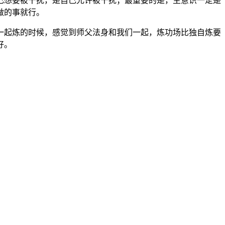
己想要被干扰，是自己允许被干扰；最重要的是，主意识一定是
做的事就行。
一起炼的时候，感觉到师父法身和我们一起，炼功场比独自炼要
好。