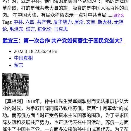
吗？对，就是中共。他们读的是德国马克思的书，唱的是法国
革命歌，打的是俄共老大哥的旗，吸食的是中国人民百姓的血
肉。 在中国大陆，有民众稍微表示一点对中共当局......
阅全文
Tags:
中共
,
六四
,
共产党
,
反华势力
,
屠杀
,
文革
,
斯大林
,
无神
论
,
毛泽东
,
谎言
,
进化论
,
马克思
武宜三：第一次合作 共产党如何寄生于国民党坐大？
2022-3-18 22:36:49 Fri
中国真相
留言
【真相网】1918年，孙中山先生受军阀掣肘而无法推展护法大
业的时候，为争取国际同情乃致电苏俄，贺其“十月革命”的成
功。而苏俄方面当时正受各资本主义国家的围攻，为了寻求国
际友谊和发展共产势力，也正派代表在中国活动。苏俄一方面
催生了中国共产党，一方面多次接触孙中山或其代表。为了帮