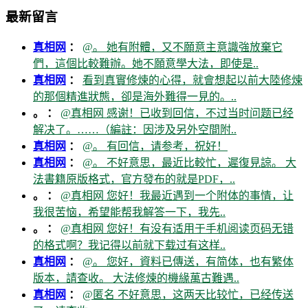
最新留言
真相网
：
@。 她有附體，又不願意主意識強放棄它
們，這個比較難辦。她不願意學大法，即使是..
真相网
：
看到真實修煉的心得，就會想起以前大陸修煉
的那個精進狀態，卻是海外難得一見的。..
。 ：
@真相网 感谢！已收到回信，不过当时问题已经
解决了。……（編註：因涉及另外空間附..
真相网
：
@。 有回信，请参考，祝好！
真相网
：
@。 不好意思，最近比較忙，遲復見諒。 大
法書籍原版格式，官方發布的就是PDF，..
。 ：
@真相网 您好！我最近遇到一个附体的事情，让
我很苦恼，希望能帮我解答一下，我先..
。 ：
@真相网 您好！有没有适用于手机阅读页码无错
的格式啊？我记得以前就下载过有这样..
真相网
：
@。 您好，資料已傳送，有简体，也有繁体
版本，請查收。 大法修煉的機緣萬古難遇..
真相网
：
@匿名 不好意思，这两天比较忙，已经传送