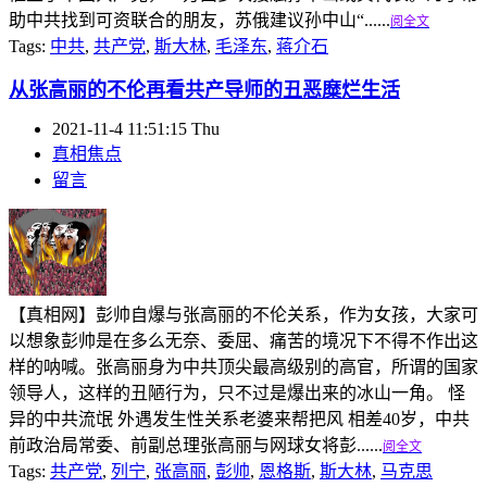
助中共找到可资联合的朋友，苏俄建议孙中山“......
阅全文
Tags:
中共
,
共产党
,
斯大林
,
毛泽东
,
蒋介石
从张高丽的不伦再看共产导师的丑恶糜烂生活
2021-11-4 11:51:15 Thu
真相焦点
留言
【真相网】彭帅自爆与张高丽的不伦关系，作为女孩，大家可
以想象彭帅是在多么无奈、委屈、痛苦的境况下不得不作出这
样的呐喊。张高丽身为中共顶尖最高级别的高官，所谓的国家
领导人，这样的丑陋行为，只不过是爆出来的冰山一角。 怪
异的中共流氓 外遇发生性关系老婆来帮把风 相差40岁，中共
前政治局常委、前副总理张高丽与网球女将彭......
阅全文
Tags:
共产党
,
列宁
,
张高丽
,
彭帅
,
恩格斯
,
斯大林
,
马克思