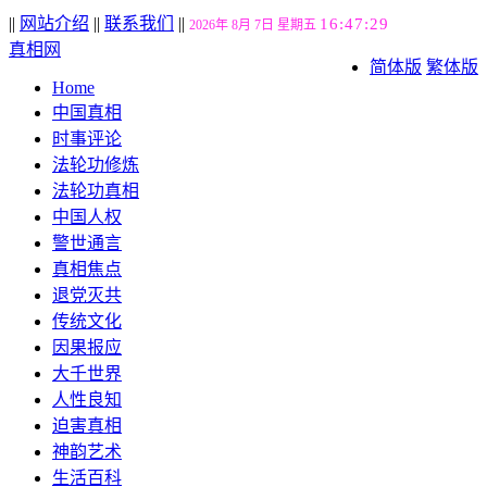
||
网站介绍
||
联系我们
||
16:47:29
2026年 8月 7日 星期五
真相网
简体版
繁体版
Home
中国真相
时事评论
法轮功修炼
法轮功真相
中国人权
警世通言
真相焦点
退党灭共
传统文化
因果报应
大千世界
人性良知
迫害真相
神韵艺术
生活百科