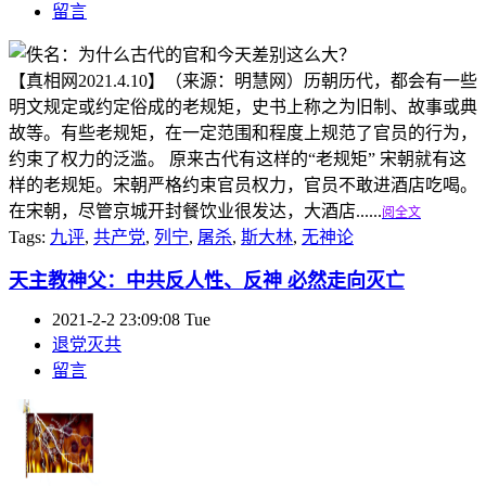
留言
【真相网2021.4.10】（来源：明慧网）历朝历代，都会有一些
明文规定或约定俗成的老规矩，史书上称之为旧制、故事或典
故等。有些老规矩，在一定范围和程度上规范了官员的行为，
约束了权力的泛滥。 原来古代有这样的“老规矩” 宋朝就有这
样的老规矩。宋朝严格约束官员权力，官员不敢进酒店吃喝。
在宋朝，尽管京城开封餐饮业很发达，大酒店......
阅全文
Tags:
九评
,
共产党
,
列宁
,
屠杀
,
斯大林
,
无神论
天主教神父：中共反人性、反神 必然走向灭亡
2021-2-2 23:09:08 Tue
退党灭共
留言