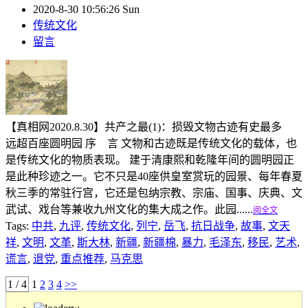
2020-8-30 10:56:26 Sun
传统文化
留言
【真相网2020.8.30】共产之最(1)：损毁文物古迹有史最多
远超百座圆明园 序 言 文物和古迹既是传统文化的载体，也
是传统文化的物质表现。 建于清康熙和乾隆年间的圆明园正
是此种珍迹之一。它不只是40座供皇室赏玩的园景、每年春夏
秋三季的常驻行宫，它还是包纳宗教、宗庙、国事、庆典、文
武试、戏台等兼收九州文化的集大成之作。此园......
阅全文
Tags:
中共
,
九评
,
传统文化
,
列宁
,
岳飞
,
抗日战争
,
故事
,
文天
祥
,
文明
,
文革
,
斯大林
,
新疆
,
新疆棉
,
暴力
,
毛泽东
,
移民
,
艺术
,
谎言
,
退党
,
重点推荐
,
马克思
1 / 4
1
2
3
4
>>