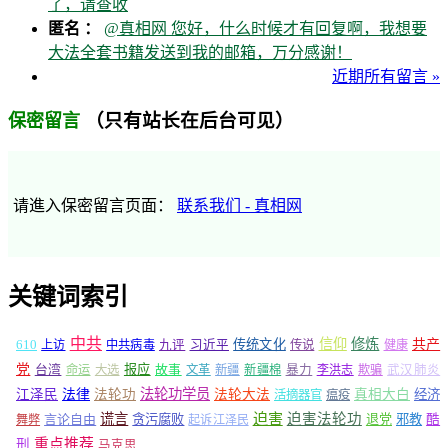
了，请查收
匿名 ：
@真相网 您好，什么时候才有回复啊，我想要
大法全套书籍发送到我的邮箱，万分感谢！
近期所有留言 »
（只有站长在后台可见）
保密留言
请進入保密留言页面：
联系我们 - 真相网
关键词索引
中共
信仰
修炼
610
传统文化
共产
上访
中共病毒
九评
习近平
传说
健康
党
报应
台湾
命运
大选
故事
文革
新疆
新疆棉
暴力
李洪志
欺骗
武汉肺炎
法轮功学员
江泽民
法律
法轮功
法轮大法
真相大白
经济
活摘器官
瘟疫
谎言
迫害
迫害法轮功
言论自由
贪污腐败
退党
邪教
酷
舞弊
起诉江泽民
重点推荐
刑
马克思