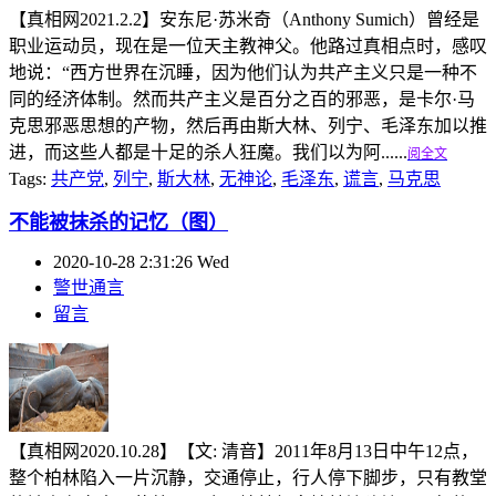
【真相网2021.2.2】安东尼·苏米奇（Anthony Sumich）曾经是
职业运动员，现在是一位天主教神父。他路过真相点时，感叹
地说：“西方世界在沉睡，因为他们认为共产主义只是一种不
同的经济体制。然而共产主义是百分之百的邪恶，是卡尔·马
克思邪恶思想的产物，然后再由斯大林、列宁、毛泽东加以推
进，而这些人都是十足的杀人狂魔。我们以为阿......
阅全文
Tags:
共产党
,
列宁
,
斯大林
,
无神论
,
毛泽东
,
谎言
,
马克思
不能被抹杀的记忆（图）
2020-10-28 2:31:26 Wed
警世通言
留言
【真相网2020.10.28】【文: 清音】2011年8月13日中午12点，
整个柏林陷入一片沉静，交通停止，行人停下脚步，只有教堂