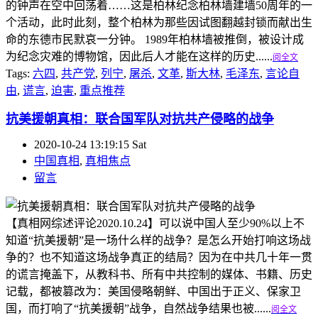
的钟声在空中回荡着……这是柏林纪念柏林墙建墙50周年的一
个活动，此时此刻，整个柏林为那些因试图翻越封锁而献出生
命的东德市民默哀一分钟。 1989年柏林墙被推倒，被设计成
为纪念灾难的博物馆，因此后人才能在这样的历史......
阅全文
Tags:
六四
,
共产党
,
列宁
,
屠杀
,
文革
,
斯大林
,
毛泽东
,
言论自
由
,
谎言
,
迫害
,
重点推荐
抗美援朝真相：联合国军队对抗共产侵略的战争
2020-10-24 13:19:15 Sat
中国真相
,
真相焦点
留言
【真相网综述评论2020.10.24】可以说中国人至少90%以上不
知道“抗美援朝”是一场什么样的战争？是怎么开始打响这场战
争的？也不知道这场战争真正的结局？因为在中共几十年一贯
的谎言掩盖下，从教科书、所有中共控制的媒体、书籍、历史
记载，都被篡改为：美国侵略朝鲜、中国出于正义、保家卫
国，而打响了“抗美援朝”战争，自然战争结果也被......
阅全文