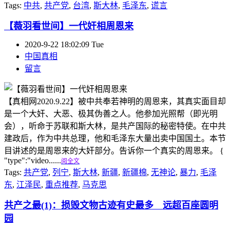
Tags:
中共
,
共产党
,
台湾
,
斯大林
,
毛泽东
,
谎言
【薇羽看世间】一代奸相周恩来
2020-9-22 18:02:09 Tue
中国真相
留言
【真相网2020.9.22】被中共奉若神明的周恩来，其真实面目却
是一个大奸、大恶、极其伪善之人。他参加光照帮（即光明
会），听命于苏联和斯大林，是共产国际的秘密特使。在中共
建政后，作为中共总理，他和毛泽东大量出卖中国国土。本节
目讲述的是周恩来的大奸部分。告诉你一个真实的周恩来。 {
"type":"video......
阅全文
Tags:
共产党
,
列宁
,
斯大林
,
新疆
,
新疆棉
,
无神论
,
暴力
,
毛泽
东
,
江泽民
,
重点推荐
,
马克思
共产之最(1)：损毁文物古迹有史最多 远超百座圆明
园