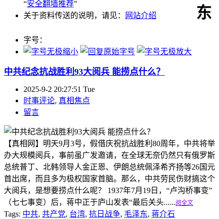
“
安全翻墙推荐
”
东
关于资料传送的说明，请见：
网站介绍
字号：
中共纪念抗战胜利93大阅兵 能捞点什么？
2025-9-2 20:27:51 Tue
时事评论
,
真相焦点
留言
【真相网】明天9月3号，假借庆祝抗战胜利80周年，中共将举
办大规模阅兵，事前虽广发邀请，在全球无奈仍然只有俄罗斯
总统普丁、北韩领导人金正恩、伊朗总统佩泽希齐扬等26国元
首出席，而且多为极权国家首脑。那么，中共劳民伤财搞这个
大阅兵，是想要捞点什么呢？ 1937年7月19日，“卢沟桥事变”
（七七事变）后，蒋中正于庐山发表“最后关头......
阅全文
Tags:
中共
,
共产党
,
台湾
,
抗日战争
,
毛泽东
,
蒋介石