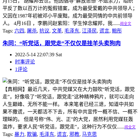
月15日， 胡耀邦去世。他因倡导“解放思想”不遗余力，组织
平反了数以百万计的冤假错案，成为最受爱戴的中共领导人；
又因在1987年初被邓小平废黜，成为最受同情的中共前领导
人。 4月16日 ，李鹏问赵紫阳：学生悼念耀邦，我......
阅全文
Tags:
六四
,
屠杀
,
抗议
,
文革
,
毛泽东
,
江泽民
,
谎言
,
鲍彤
朱同：“听党话，跟党走”不仅仅是挂羊头卖狗肉
2022-5-14 22:07:39 Sat
时事评论
1评论
【真相网】最近几天，中共党媒又在大力鼓吹“听党话，跟党
走”，好像吸了“听党话，跟党走”这种精神鸦片，就可以走向
人生巅峰、无所不能一样。 本来笔者已经三退，知道中共如
果不撒谎，一天都活不下去，所有中共宣传一概不信、一概不
理睬的。 但是号称“伟、光、正”的大党，居然利用党媒狂轰
滥炸，要求人民“听党话，跟党走”，这种行为不仅仅......
阅全文
Tags:
暴力
,
欺骗
,
毛泽东
,
谎言
,
邪教
,
马克思