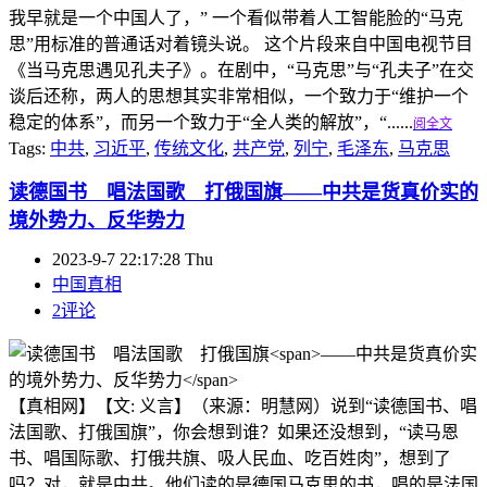
我早就是一个中国人了，” 一个看似带着人工智能脸的“马克
思”用标准的普通话对着镜头说。 这个片段来自中国电视节目
《当马克思遇见孔夫子》。在剧中，“马克思”与“孔夫子”在交
谈后还称，两人的思想其实非常相似，一个致力于“维护一个
稳定的体系”，而另一个致力于“全人类的解放”，“......
阅全文
Tags:
中共
,
习近平
,
传统文化
,
共产党
,
列宁
,
毛泽东
,
马克思
读德国书 唱法国歌 打俄国旗
——中共是货真价实的
境外势力、反华势力
2023-9-7 22:17:28 Thu
中国真相
2评论
【真相网】【文: 义言】（来源：明慧网）说到“读德国书、唱
法国歌、打俄国旗”，你会想到谁？如果还没想到，“读马恩
书、唱国际歌、打俄共旗、吸人民血、吃百姓肉”，想到了
吗？对，就是中共。他们读的是德国马克思的书，唱的是法国