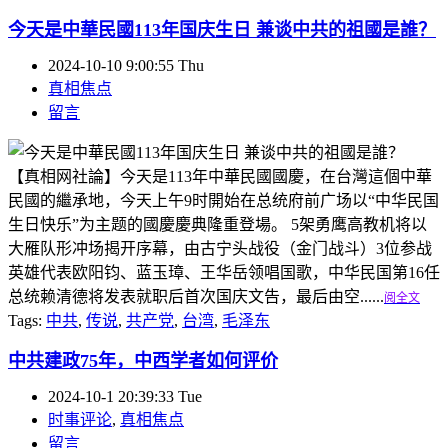
今天是中華民國113年国庆生日 兼谈中共的祖國是誰？
2024-10-10 9:00:55 Thu
真相焦点
留言
【真相网社論】今天是113年中華民國國慶，在台灣這個中華
民國的繼承地，今天上午9时開始在总统府前广场以“中华民国
生日快乐”为主题的國慶慶典隆重登場。 5架勇鹰高教机将以
大雁队形冲场揭开序幕，由古宁头战役（金门战斗）3位参战
英雄代表欧阳钧、蓝玉璋、王华岳领唱国歌，中华民国第16任
总统赖清德将发表就职后首次国庆文告，最后由空......
阅全文
Tags:
中共
,
传说
,
共产党
,
台湾
,
毛泽东
中共建政75年，中西学者如何评价
2024-10-1 20:39:33 Tue
时事评论
,
真相焦点
留言