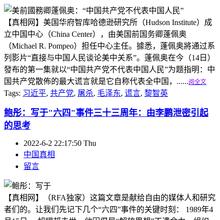
【真相网】美国华府智库哈德逊研究所（Hudson Institute）成
立中国中心（China Center），由美国前国务卿蓬佩奥
（Michael R. Pompeo）担任中心主任。據悉，蓬佩奥將通过系
列影片“直接与中国人民谈论美中关系”。蓬佩奥在今（14日）
發布的第一集就以“中国共产党不代表中国人民”为题指明：中
国共产党散佈的最大谎言就是它自称代表全中国，......
阅全文
Tags:
习近平
,
共产党
,
屠杀
,
毛泽东
,
谎言
,
黎智英
鲍彤：写于"六四"事件三十三周年：由李鹏泄密引起
的思考
2022-6-2 22:17:50 Thu
中国真相
留言
【真相网】（RFA独家）这篇文章是献给自由的媒体人和研究
者们的。让我们先记下几个“六四”事件的关键时刻： 1989年4