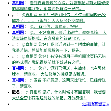
真相网
：
看到真實修煉的心得，就會想起以前大陸修煉
的那個精進狀態，卻是海外難得一見的。..
。 ：
@真相网 感谢！已收到回信，不过当时问题已经
解决了。……（編註：因涉及另外空間附..
真相网
：
@。 有回信，请参考，祝好！
真相网
：
@。 不好意思，最近比較忙，遲復見諒。 大
法書籍原版格式，官方發布的就是PDF，..
。 ：
@真相网 您好！我最近遇到一个附体的事情，让
我很苦恼，希望能帮我解答一下，我先..
。 ：
@真相网 您好！有没有适用于手机阅读页码无错
的格式啊？我记得以前就下载过有这样..
真相网
：
@。 您好，資料已傳送，有简体，也有繁体
版本，請查收。 大法修煉的機緣萬古難遇..
真相网
：
@匿名 不好意思，这两天比较忙，已经传送
了，请查收
匿名 ：
@真相网 您好，什么时候才有回复啊，我想要
大法全套书籍发送到我的邮箱，万分感谢！
近期所有留言 »