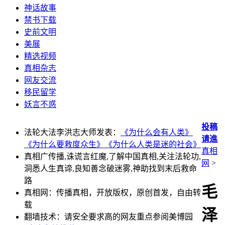
神话故事
禁书下载
史前文明
美展
精选视频
真相杂志
网友交流
移民留学
妖言不惑
投稿
法轮大法李洪志大师发表：
《为什么会有人类》
请進
《为什么要救度众生》
《为什么人类是迷的社会》
真相
真相广传播,诛谎言红魔,了解中国真相,关注法轮功,
网
>
洞悉人生真谛,良知善念破迷雾,神助找到末后救命
路
毛
真相网：传播真相，开放版权，原创首发，自由转
载
泽
翻墙技术：请安全要求高的网友重点参阅美博园