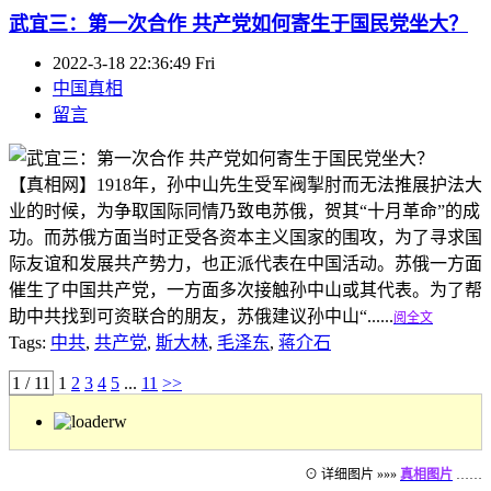
武宜三：第一次合作 共产党如何寄生于国民党坐大？
2022-3-18 22:36:49 Fri
中国真相
留言
【真相网】1918年，孙中山先生受军阀掣肘而无法推展护法大
业的时候，为争取国际同情乃致电苏俄，贺其“十月革命”的成
功。而苏俄方面当时正受各资本主义国家的围攻，为了寻求国
际友谊和发展共产势力，也正派代表在中国活动。苏俄一方面
催生了中国共产党，一方面多次接触孙中山或其代表。为了帮
助中共找到可资联合的朋友，苏俄建议孙中山“......
阅全文
Tags:
中共
,
共产党
,
斯大林
,
毛泽东
,
蒋介石
1 / 11
1
2
3
4
5
...
11
>>
⊙ 详细图片 »»»
真相图片
……