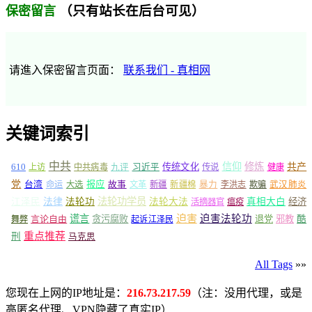
（只有站长在后台可见）
保密留言
请進入保密留言页面：
联系我们 - 真相网
关键词索引
中共
信仰
修炼
610
传统文化
共产
上访
中共病毒
九评
习近平
传说
健康
党
报应
台湾
命运
大选
故事
文革
新疆
新疆棉
暴力
李洪志
欺骗
武汉肺炎
法轮功学员
江泽民
法律
法轮功
法轮大法
真相大白
经济
活摘器官
瘟疫
谎言
迫害
迫害法轮功
言论自由
贪污腐败
退党
邪教
酷
舞弊
起诉江泽民
重点推荐
刑
马克思
All Tags
»»
您现在上网的IP地址是：
216.73.217.59
（注：没用代理，或是
高匿名代理、VPN隐藏了真实IP）