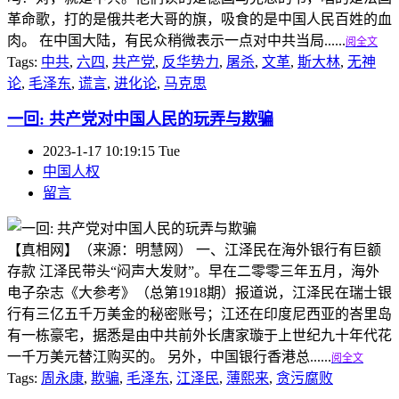
革命歌，打的是俄共老大哥的旗，吸食的是中国人民百姓的血
肉。 在中国大陆，有民众稍微表示一点对中共当局......
阅全文
Tags:
中共
,
六四
,
共产党
,
反华势力
,
屠杀
,
文革
,
斯大林
,
无神
论
,
毛泽东
,
谎言
,
进化论
,
马克思
一回: 共产党对中国人民的玩弄与欺骗
2023-1-17 10:19:15 Tue
中国人权
留言
【真相网】（来源：明慧网） 一、江泽民在海外银行有巨额
存款 江泽民带头“闷声大发财”。早在二零零三年五月，海外
电子杂志《大参考》（总第1918期）报道说，江泽民在瑞士银
行有三亿五千万美金的秘密账号；江还在印度尼西亚的峇里岛
有一栋豪宅，据悉是由中共前外长唐家璇于上世纪九十年代花
一千万美元替江购买的。 另外，中国银行香港总......
阅全文
Tags:
周永康
,
欺骗
,
毛泽东
,
江泽民
,
薄熙来
,
贪污腐败