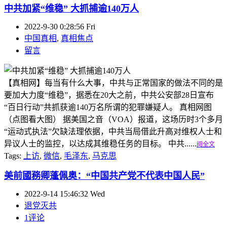
中共加紧“维稳” 大抓捕逾140万人
2022-9-30 0:28:56 Fri
中国真相
,
真相焦点
留言
【真相网】每当有什么大事，中共与正常国家的做法不同的是
要加大力度“维稳”，据悉在20大之前，中共公安部28日宣布
“百日行动”共抓获逾140万名所谓的犯罪嫌疑人。 真相网图
（点图看大图） 据美国之音（VOA）报道，这场历时3个多月
“运动式执法”欠缺法理依据，中共当局借此升高对维权人士和
异议人士的监控，以达成其维稳任务的目标。 中共......
阅全文
Tags:
上访
,
微信
,
毛泽东
,
马克思
美前國務卿蓬佩奥：“中国共产党不代表中国人民”
2022-9-14 15:46:32 Wed
退党灭共
1评论