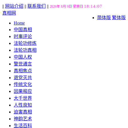
||
网站介绍
||
联系我们
||
18:14:07
2026年 8月 9日 星期日
真相网
简体版
繁体版
Home
中国真相
时事评论
法轮功修炼
法轮功真相
中国人权
警世通言
真相焦点
退党灭共
传统文化
因果报应
大千世界
人性良知
迫害真相
神韵艺术
生活百科