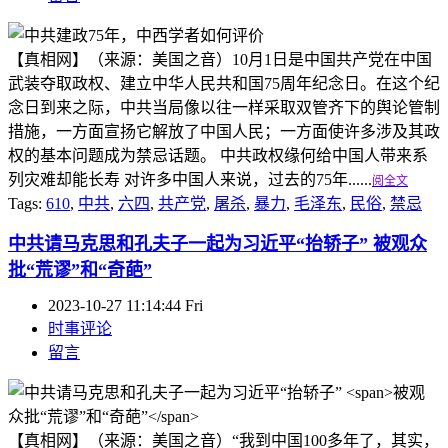
【真相网】（来源：美国之音）10月1日是中国共产党在中国
武装夺取政权、建立中华人民共和国75周年纪念日。在这个纪
念日到来之际，中共当局像以往一样采取双管齐下的舆论管制
措施，一方面宣扬它解放了中国人民；一方面使许多涉及其政
权的基本问题成为禁忌话题。 中共政权缘何给中国人带来系
列灾难却能长寿 对许多中国人来说，过去的75年......
阅全文
Tags:
610
,
中共
,
六四
,
共产党
,
屠杀
,
暴力
,
毛泽东
,
民俗
,
禁忌
中共请马克思和孔夫子一起为习近平“抬轿子”
被观众
批“荒谬”和“奇葩”
2023-10-27 11:14:44 Fri
时事评论
留言
【真相网】（来源：美国之音）“我到中国100多年了，其实，