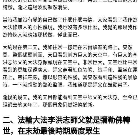
誇讚，隨之這場波動頓然消失。
當時我並沒有覺的自己做了什麼什麼事情，大家看到了我作為
大法修煉人的心性體現，我也沒有多想什麼，我覺的那是我作
為修煉人就應該那樣做，僅此而已。
大約是在第二天，我如往常一樣走在去實驗室的路上，突然
間，整個額頭前面、天目看到前方巨大的天空中，有巨大的李
洪志師父的大法身像顯現在天空中，非常巨大，天空也比平常
看到的更加深遠廣大，師父穿著紅色袈裟、結手印、盤坐在蓮
花上，慈祥莊嚴，難以形容的殊勝，當突然看到這殊勝的景象
時，一下就感動的熱淚盈眶，我知道那是師父在鼓勵弟子。
隨後的幾天，我的天目都能看到天空中師父的大法身。至今已
經過去約30年了，那個景象仍然記憶猶新。
二、法輪大法李洪志師父就是彌勒佛轉
世，在末劫最後時期廣度眾生