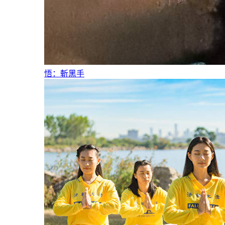
悟：斬黑手