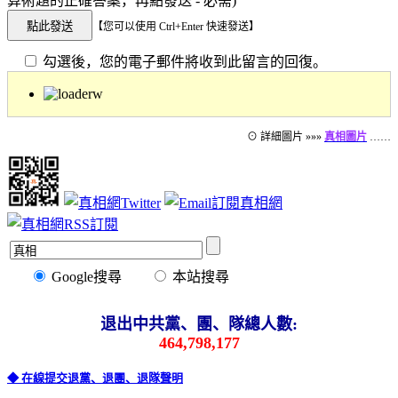
算術題的正確答案，再點發送 - 必需)
【您可以使用 Ctrl+Enter 快速發送】
勾選後，您的電子郵件將收到此留言的回復。
⊙ 詳細圖片 »»»
真相圖片
……
Google搜尋
本站搜尋
退出中共黨、團、隊總人數:
464,798,177
◆ 在線提交退黨、退團、退隊聲明