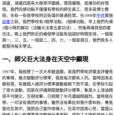
湖邊，湖邊四周有大樹草坪圍繞，環境優雅，是煉功的好環
境。我們的煉功點不僅僅有學校的師生員工，很多是博士教
授，也有一些是學校附近街道的普通民眾。在1999年
中共
實施
迫害
之前，我們學校有3個學法點、2個煉功點，早上我們先煉
2個小時的靜功（法輪大法第五套功法），然後再煉其他四套
功法，晚上我們附近的幾個學法點有協調好時間安排，一個是
周一、三、五，一個是二、四、六，一個是周日，我們很多人
都堅持每天學法。
一、師父巨大法身在天空中顯現
1997年，我經歷了一次大考驗過關，是我們學校評獎金評優秀
的事情，幾次變動評分標準，我是每次都有入列。當時因為名
額有限，有幾個人被評分標準變動被刷下而不滿，在學校引起
了很大波動，因是在評議期間變動評分標準，象是火上澆油鬧
得不可開交，互相攻擊，已經鬧了半月還越鬧越烈。當時我在
想，一切沒有偶然的事情，雖然沒有牽扯到我什麼糾紛，畢竟
我也在其中，我把自己當作修煉人，在其中提高心性，當我以
修煉人的心性標準高姿態做出表率時，得到了主管和其他人的