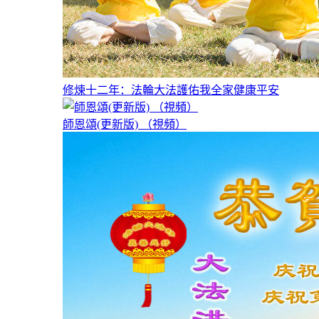
修煉十二年：法輪大法護佑我全家健康平安
師恩頌(更新版) （視頻）