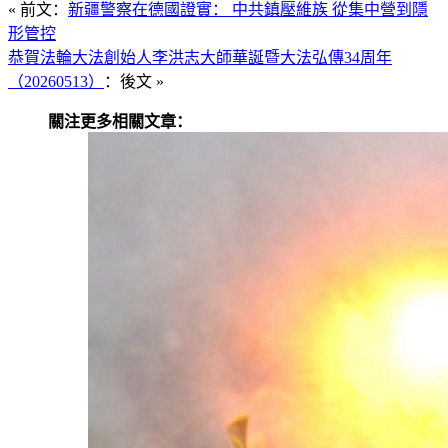
« 前文：
新疆警察在德國證實： 中共鎮壓維族 從集中營到隱
形管控
恭賀法輪大法創始人李洪志大師華誕暨大法弘傳34周年
（20260513）
：後文 »
關注更多相關文章：