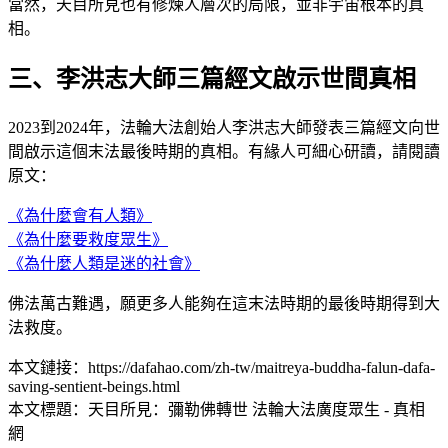
當然，天目所見也有修煉人層次的局限，並非宇宙根本的真
相。
三、李洪志大師三篇經文啟示世間真相
2023到2024年，法輪大法創始人李洪志大師發表三篇經文向世
間啟示這個末法最後時期的真相。有緣人可細心研讀，請閱讀
原文：
《為什麼會有人類》
《為什麼要救度眾生》
《為什麼人類是迷的社會》
佛法萬古難遇，願更多人能夠在這末法時期的最後時期得到大
法救度。
本文鏈接：https://dafahao.com/zh-tw/maitreya-buddha-falun-dafa-
saving-sentient-beings.html
本文標題：天目所見：彌勒佛轉世 法輪大法廣度眾生 - 真相
網