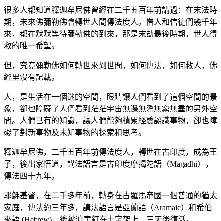
很多人都知道釋迦牟尼佛曾經在二千五百年前講過：在末法時
期，未來佛彌勒佛會轉世人間傳法度人。僧人和信徒們幾千年
來，都在默默等待彌勒佛的到來，那是末劫最後時期，世人得
救的唯一希望。
但，究竟彌勒佛如何轉世來到世間，如何傳法，如何救人，佛
經里沒有記載。
人，是生活在一個迷的空間，眼睛讓人們看到了這個空間的景
象，卻也障礙了人們看到茫茫宇宙無邊無際無窮無盡的另外空
間。人們已有的知識，讓人們能夠積累經驗認識事物，卻也障
礙了對新事物及未知事物的探索和思考。
釋迦牟尼佛，二千五百年前傳法度人，轉世在古印度，成為王
子，後出家悟道，講法語言是古印度摩揭陀語（Magadhi），
傳法四十九年。
耶穌基督，在二千多年前，轉身在古羅馬帝國一個普通的猶太
家庭，傳法約三年多，講法語言是亞蘭語（Aramaic）和希伯
來語 (Hebrew)，後被迫害釘在十字架上，三天後復活。