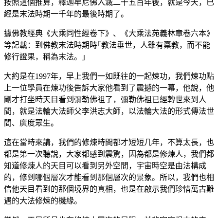
按照這個推算，釋迦牟尼佛入滅二千五百年後，就是今天，已
經是末法時期一千年的最後時期了。
據佛教經典《大乘同性經卷下》、《大乘法苑義林章卷六本》
等記載：到佛教末法時期時｢教法垂世，人雖有稟教，而不能
修行證果，稱為末法。｣
大約是在1997年，早上我們一如既往的一起煉功，我們煉功點
上一位學員在煉功後告訴大家他看到了震撼的一幕，他說，他
剛才打坐時天目看到彌勒佛祖了，彌勒佛祖已經轉世來到人
間，就是法輪大法師父李洪志大師，以法輪大法的形式傳法世
間、廣度眾生。
這在當時來講，我們的修煉時間都才短短几年，不算太長，也
都是第一次聽說，大家都感到震驚，因為都是修煉人，我們都
知道修煉人的天目可以看到另外空間，宇宙時空是由法構成
的，修到哪個層次才能看到那個層次的景象。所以，我們也相
信他天目看到的那個境界的真相，也是在啟示我們珍惜萬古難
遇的大法修煉的機緣。