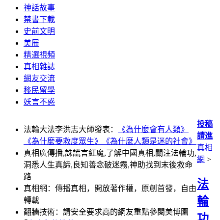
神話故事
禁書下載
史前文明
美展
精選視頻
真相雜誌
網友交流
移民留學
妖言不惑
投稿
法輪大法李洪志大師發表：
《為什麼會有人類》
請進
《為什麼要救度眾生》
《為什麼人類是迷的社會》
真相
真相廣傳播,誅謊言紅魔,了解中國真相,關注法輪功,
網
>
洞悉人生真諦,良知善念破迷霧,神助找到末後救命
路
法
真相網：傳播真相，開放著作權，原創首發，自由
輪
轉載
翻牆技術：請安全要求高的網友重點參閱美博園
功