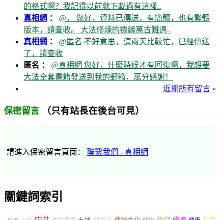
的格式啊？我記得以前就下載過有這樣..
真相網
：
@。 您好，資料已傳送，有簡體，也有繁體
版本，請查收。 大法修煉的機緣萬古難遇..
真相網
：
@匿名 不好意思，這兩天比較忙，已經傳送
了，請查收
匿名 ：
@真相網 您好，什麼時候才有回復啊，我想要
大法全套書籍發送到我的郵箱，萬分感謝！
近期所有留言 »
（只有站長在後台可見）
保密留言
請進入保密留言頁面：
聯繫我們 - 真相網
關鍵詞索引
中共