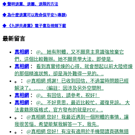
◆ 聲明退黨、退團、退隊的方法
◆ 為什麼退黨可以救命保平安?(專題)
◆ 《九評共產黨》電子書及視頻下載
最新留言
真相網
：
@。 她有附體，又不願意主意識強放棄它
們，這個比較難辦。她不願意學大法，即使是..
真相網
：
看到真實修煉的心得，就會想起以前大陸修煉
的那個精進狀態，卻是海外難得一見的。..
。 ：
@真相網 感謝！已收到回信，不過當時問題已經
解決了。……（編註：因涉及另外空間附..
真相網
：
@。 有回信，請參考，祝好！
真相網
：
@。 不好意思，最近比較忙，遲復見諒。 大
法書籍原版格式，官方發布的就是PDF，..
。 ：
@真相網 您好！我最近遇到一個附體的事情，讓
我很苦惱，希望能幫我解答一下，我先..
。 ：
@真相網 您好！有沒有適用於手機閱讀頁碼無錯