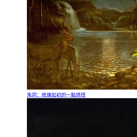
朱同：修煉如初的一點感悟