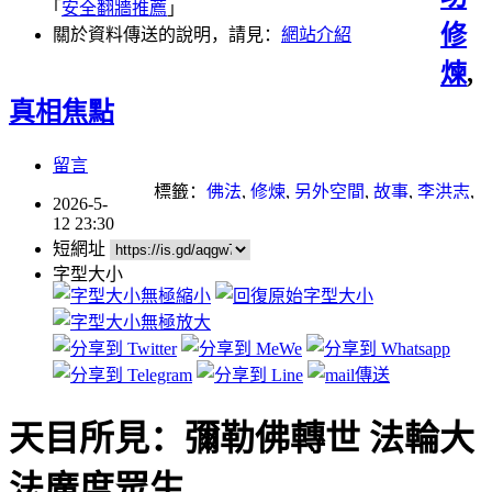
｢
安全翻牆推薦
｣
修
關於資料傳送的說明，請見：
網站介紹
煉
,
真相焦點
留言
標籤：
佛法
,
修煉
,
另外空間
,
故事
,
李洪志
,
2026-5-
正法
,
法輪功
,
法輪大法
12 23:30
短網址
字型大小
天目所見：彌勒佛轉世 法輪大
法廣度眾生