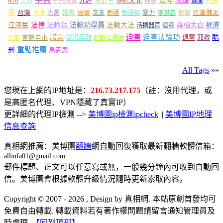
信仰
修煉
610
傳統文化
共產
上訪
中共病毒
九評
習近平
傳說
健康
黨
報應
台灣
命運
大選
故事
文革
新疆
新疆棉
暴力
李洪志
欺騙
武漢肺炎
法輪功學員
江澤民
法律
法輪功
法輪大法
真相大白
經濟
活摘器官
瘟疫
謊言
迫害
迫害法輪功
言論自由
貪污腐敗
退黨
邪教
酷
舞弊
起訴江澤民
重點推薦
刑
馬克思
All Tags
»»
您現在上網的IP地址是：
216.73.217.175
（註：沒用代理，或
是高匿名代理、VPN隱藏了真實IP）
更詳細的代理IP檢測 -->
美博園ip檢測ipcheck
||
美博園IP地理
信息查詢
真相網推薦：美博園
翻牆
網自動回復獲取最新翻牆軟體信箱：
allinfa01@gmail.com
郵件標題、正文可以任意寫或無，一般幾分鐘內可收到自動回
信。美博園會根據軟體升級情況隨時更新索取內容。
Copyright © 2007 - 2026 , Design by 真相網. 本站原創首發均可
免費自由轉載. 轉載資料若有著作權問題請留言通知管理員及
時處理.
【回到頂部】