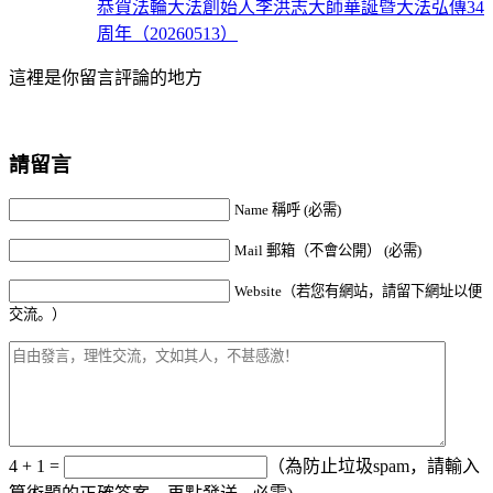
恭賀法輪大法創始人李洪志大師華誕暨大法弘傳34
周年（20260513）
這裡是你留言評論的地方
請留言
Name 稱呼 (必需)
Mail 郵箱（不會公開） (必需)
Website（若您有網站，請留下網址以便
交流。）
4 + 1 =
（為防止垃圾spam，請輸入