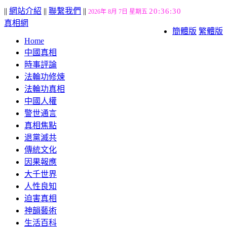
||
網站介紹
||
聯繫我們
||
20:36:31
2026年 8月 7日 星期五
真相網
簡體版
繁體版
Home
中國真相
時事評論
法輪功修煉
法輪功真相
中國人權
警世通言
真相焦點
退黨滅共
傳統文化
因果報應
大千世界
人性良知
迫害真相
神韻藝術
生活百科