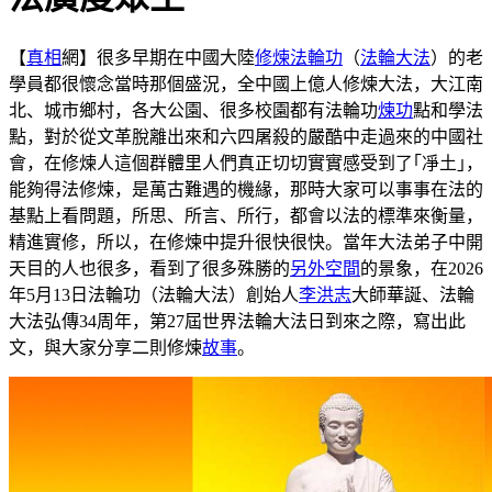
【
真相
網】很多早期在中國大陸
修煉
法輪功
（
法輪大法
）的老
學員都很懷念當時那個盛況，全中國上億人修煉大法，大江南
北、城市鄉村，各大公園、很多校園都有法輪功
煉功
點和學法
點，對於從文革脫離出來和六四屠殺的嚴酷中走過來的中國社
會，在修煉人這個群體里人們真正切切實實感受到了｢凈土｣，
能夠得法修煉，是萬古難遇的機緣，那時大家可以事事在法的
基點上看問題，所思、所言、所行，都會以法的標準來衡量，
精進實修，所以，在修煉中提升很快很快。當年大法弟子中開
天目的人也很多，看到了很多殊勝的
另外空間
的景象，在2026
年5月13日法輪功（法輪大法）創始人
李洪志
大師華誕、法輪
大法弘傳34周年，第27屆世界法輪大法日到來之際，寫出此
文，與大家分享二則修煉
故事
。