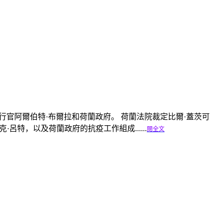
官阿爾伯特·布爾拉和荷蘭政府。 荷蘭法院裁定比爾·蓋茨可
特，以及荷蘭政府的抗疫工作組成......
閱全文