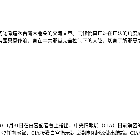
何認識這次台灣大罷免的交流文章。同修們真正站在正法的角度成
興風作浪，身在中共邪黨完全控制下的大陸，切身了解邪惡之極的
eavitt）1月31日在白宮記者會上指出，中央情報局（CIA）
登任期尾聲，CIA接獲白宮指示對武漢肺炎起源做出結論。CIA根據