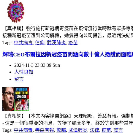
【真相網】強行施打新冠病毒疫苗在疫情流行當時就有眾多專
接種新冠疫苗遭到公司解僱，她氣得向公司提告，最近判決結果出爐
Tags:
中共病毒
,
信仰
,
武漢肺炎
,
疫苗
輝瑞CEO布爾拉因新冠疫苗問題向數十億人撒謊而面臨
2024-11-3 23:33:39 Sun
人性良知
留言
【真相網】【本文內容摘自網路】天理昭昭，善惡有報。強制施
- 這是一個很重要的消息，等待了那麼多年，終於等到那些當年
Tags:
中共病毒
,
善惡有報
,
欺騙
,
武漢肺炎
,
法律
,
疫苗
,
謊言