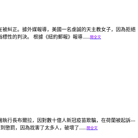
在被糾正。據外媒報導，美國一名虔誠的天主教女子，因為拒絕
的判決。 根據《紐約郵報》報導......
閱全文
執行長布爾拉，因對數十億人新冠疫苗欺騙，在荷蘭被起訴---
，因為戕害了太多人，破壞了......
閱全文