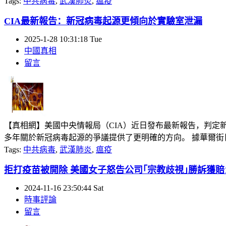
Tags:
中共病毒
,
武漢肺炎
,
瘟疫
CIA最新報告：新冠病毒起源更傾向於實驗室泄漏
2025-1-28 10:31:18 Tue
中國真相
留言
【真相網】美國中央情報局（CIA）近日發布最新報告，判定
多年關於新冠病毒起源的爭議提供了更明確的方向。 據華爾街日報
Tags:
中共病毒
,
武漢肺炎
,
瘟疫
拒打疫苗被開除 美國女子怒告公司｢宗教歧視｣勝訴獲賠1
2024-11-16 23:50:44 Sat
時事評論
留言