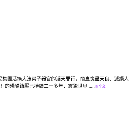
民集團活摘大法弟子器官的滔天罪行，簡直喪盡天良、滅絕人
的殘酷鎮壓已持續二十多年，震驚世界......
閱全文