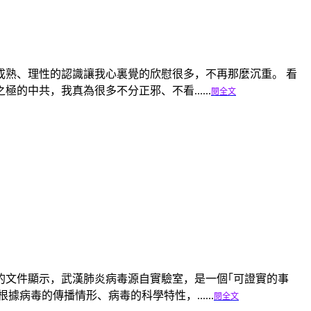
熟、理性的認識讓我心裏覺的欣慰很多，不再那麼沉重。 看
中共，我真為很多不分正邪、不看......
閱全文
日前解密的文件顯示，武漢肺炎病毒源自實驗室，是一個｢可證實的事
病毒的傳播情形、病毒的科學特性，......
閱全文