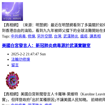
【真相網】（來源：明慧網）最近在明慧網看到了多篇關於如
到香港自由的淪陷，看到九九年被師父擋下的全球法難開始在美國
Tags:
中共病毒
,
修煉
,
另外空間
,
台灣
,
武漢肺炎
,
瘟疫
,
講真相
美國白宮發言人：新冠肺炎病毒源於武漢實驗室
2025-2-2 21:47:47 Sun
法輪功修煉
留言
【真相網】美國白宮新聞發言人卡羅琳·萊維特（Karoline L
實｣，但拜登政府｢出於某種原因｣不讓美國人民知曉。 前總統拜