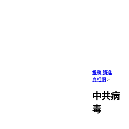
投稿 請進
真相網
>
中共病
毒