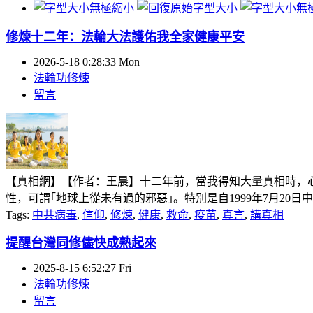
修煉十二年：法輪大法護佑我全家健康平安
2026-5-18 0:28:33 Mon
法輪功修煉
留言
【真相網】【作者：王晨】十二年前，當我得知大量真相時，
性，可謂｢地球上從未有過的邪惡｣。特別是自1999年7月20日
Tags:
中共病毒
,
信仰
,
修煉
,
健康
,
救命
,
疫苗
,
真言
,
講真相
提醒台灣同修儘快成熟起來
2025-8-15 6:52:27 Fri
法輪功修煉
留言