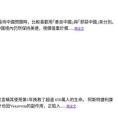
待中國問題時，比較喜歡用｢善良中國｣與｢邪惡中國｣來分別。
國境內仍然保持美德，視價值重於價......
閱全文
苗，並宣稱其使用第1年挽救了超過 650萬人的生命。 阿斯特捷利康
Vaxzevria的副作用，正陷入......
閱全文