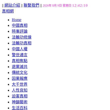
||
網站介紹
||
聯繫我們
||
12:42:11
2026年 8月 9日 星期日
真相網
Home
中國真相
時事評論
法輪功修煉
法輪功真相
中國人權
警世通言
真相焦點
退黨滅共
傳統文化
因果報應
大千世界
人性良知
迫害真相
神韻藝術
生活百科