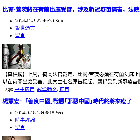
比爾·蓋茨將在荷蘭出庭受審，涉及新冠疫苗傷害，法
2024-11-3 22:49:30 Sun
警世通言
留言
【真相網】上周，荷蘭法官裁定：比爾·蓋茨必須在荷蘭法庭上
以在荷蘭出庭受審，此案由七名原告提起，聲稱受到新冠疫苗傷害。
Tags:
中共病毒
,
武漢肺炎
,
疫苗
楊憲宏：｢善良中國｣戰勝｢邪惡中國｣時代終將來臨了
2024-9-18 18:06:18 Wed
時事評論
留言