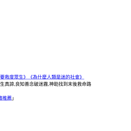
要救度眾生》
《為什麼人類是迷的社會》
人生真諦,良知善念破迷霧,神助找到末後救命路
牆推薦
｣