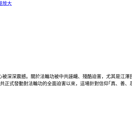
心被深深震撼。關於法輪功被中共誣衊、殘酷迫害，尤其是江澤
中共正式發動對法輪功的全面迫害以來，這場針對信仰｢真、善、忍｣