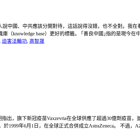
說中國、中共應該分開對待，這話說得沒錯，也不全對。我在看
owledge base）更好的標籤。 ｢善良中國｣指的是現今在中
,
迫害法輪功
,
高智晟
聲明指出，旗下新冠疫苗Vaxzevria在全球供應了超過30億劑疫
1999年6月1日，在全球正式合併成立AstraZeneca。 不過，AZ也因