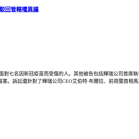
院駁回管轄權異議
面對七名因新冠疫苗而受傷的人。其他被告包括輝瑞公司首席執行
訴訟還針對了輝瑞公司CEO艾伯特·布爾拉、前荷蘭首相馬克·呂