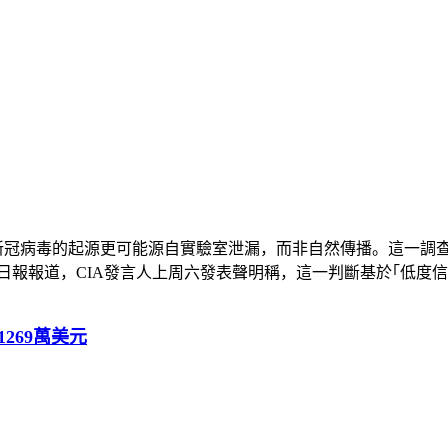
新冠病毒的起源更可能源自實驗室泄漏，而非自然傳播。這一調查
報道，CIA發言人上周六發表聲明稱，這一判斷基於｢低度信心｣，
269萬美元