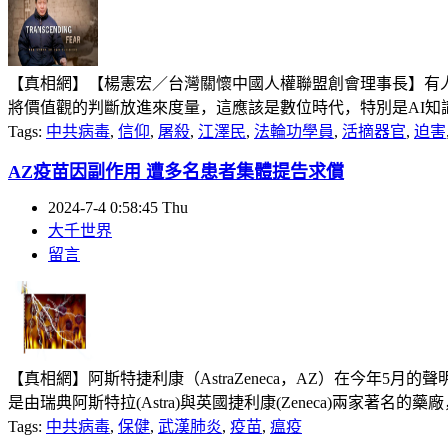
【真相網】【楊憲宏／台灣關懷中國人權聯盟創會理事長】有人
將價值觀的判斷放進來度量，這應該是數位時代，特別是AI知識庫（kn
Tags:
中共病毒
,
信仰
,
屠殺
,
江澤民
,
法輪功學員
,
活摘器官
,
迫害
AZ疫苗因副作用 遭多名患者集體提告求償
2024-7-4 0:58:45 Thu
大千世界
留言
【真相網】阿斯特捷利康（AstraZeneca，AZ）在今年5月的
是由瑞典阿斯特拉(Astra)與英國捷利康(Zeneca)兩家著名的藥廠，於
Tags:
中共病毒
,
保健
,
武漢肺炎
,
疫苗
,
瘟疫