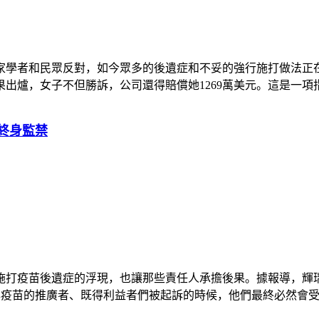
家學者和民眾反對，如今眾多的後遺症和不妥的強行施打做法正
，女子不但勝訴，公司還得賠償她1269萬美元。這是一項指標性
終身監禁
打疫苗後遺症的浮現，也讓那些責任人承擔後果。據報導，輝瑞
疫苗的推廣者、既得利益者們被起訴的時候，他們最終必然會受到懲罰