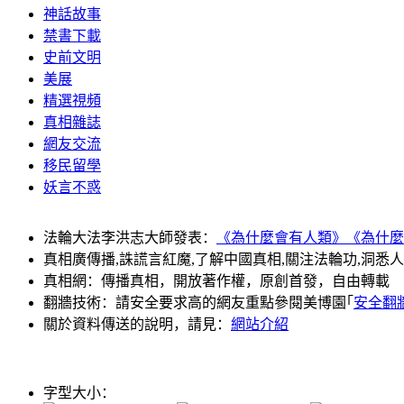
神話故事
禁書下載
史前文明
美展
精選視頻
真相雜誌
網友交流
移民留學
妖言不惑
法輪大法李洪志大師發表：
《為什麼會有人類》
《為什麼
真相廣傳播,誅謊言紅魔,了解中國真相,關注法輪功,洞悉
真相網：傳播真相，開放著作權，原創首發，自由轉載
翻牆技術：請安全要求高的網友重點參閱美博園｢
安全翻
關於資料傳送的說明，請見：
網站介紹
字型大小：