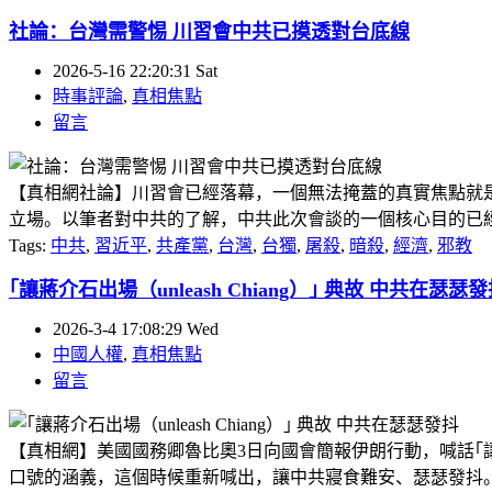
社論：台灣需警惕 川習會中共已摸透對台底線
2026-5-16 22:20:31 Sat
時事評論
,
真相焦點
留言
【真相網社論】川習會已經落幕，一個無法掩蓋的真實焦點就
立場。以筆者對中共的了解，中共此次會談的一個核心目的已經達
Tags:
中共
,
習近平
,
共產黨
,
台灣
,
台獨
,
屠殺
,
暗殺
,
經濟
,
邪教
｢讓蔣介石出場（unleash Chiang）｣ 典故 中共在瑟瑟
2026-3-4 17:08:29 Wed
中國人權
,
真相焦點
留言
【真相網】美國國務卿魯比奧3日向國會簡報伊朗行動，喊話｢讓蔣
口號的涵義，這個時候重新喊出，讓中共寢食難安、瑟瑟發抖。 ｢讓蔣介石出場