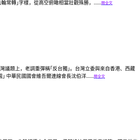
轉｣字樣，從高空俯瞰相當壯觀殊勝，......
閱全文
灣議題上，老調重彈稱｢反台獨｣。台灣立委與來自香港、西藏
華民國國會維吾爾連線會長沈伯洋......
閱全文