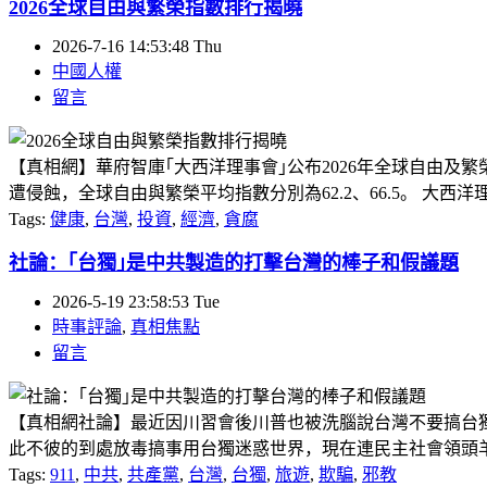
2026全球自由與繁榮指數排行揭曉
2026-7-16 14:53:48 Thu
中國人權
留言
【真相網】華府智庫｢大西洋理事會｣公布2026年全球自由及
遭侵蝕，全球自由與繁榮平均指數分別為62.2、66.5。 大西
Tags:
健康
,
台灣
,
投資
,
經濟
,
貪腐
社論：｢台獨｣是中共製造的打擊台灣的棒子和假議題
2026-5-19 23:58:53 Tue
時事評論
,
真相焦點
留言
【真相網社論】最近因川習會後川普也被洗腦說台灣不要搞台
此不彼的到處放毒搞事用台獨迷惑世界，現在連民主社會領頭羊的川
Tags:
911
,
中共
,
共產黨
,
台灣
,
台獨
,
旅遊
,
欺騙
,
邪教