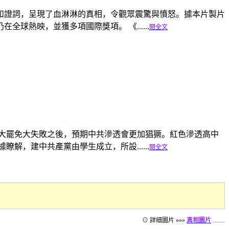
和證詞，呈現了血淋淋的真相，令觀眾震驚與憤怒。據本片製片
熱映，並獲多項國際獎項。 《......
閱全文
26大罷免大失敗之後，預期中共滲透會更加猖獗。紅色滲透高中
，建中共產黨由學生成立，所設......
閱全文
⊙ 詳細圖片 »»»
真相圖片
……