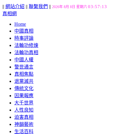
||
網站介紹
||
聯繫我們
||
03:57:14
2026年 8月 8日 星期六
真相網
Home
中國真相
時事評論
法輪功修煉
法輪功真相
中國人權
警世通言
真相焦點
退黨滅共
傳統文化
因果報應
大千世界
人性良知
迫害真相
神韻藝術
生活百科