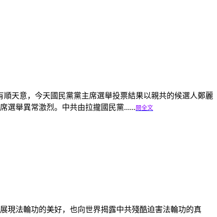
沒有順天意，今天國民黨黨主席選舉投票結果以親共的候選人鄭麗
異常激烈。中共由拉攏國民黨......
閱全文
，展現法輪功的美好，也向世界揭露中共殘酷迫害法輪功的真