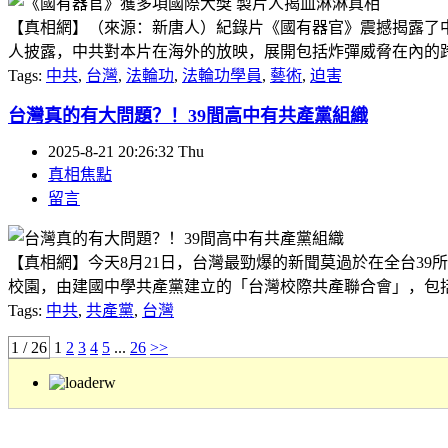
【真相網】（來源：新唐人）紀錄片《國有器官》震撼揭露了
人披露，中共對本片在海外的放映，展開包括炸彈威脅在內的跨國
Tags:
中共
,
台灣
,
法輪功
,
法輪功學員
,
藝術
,
迫害
台灣真的有大問題？！39間高中有共產黨組織
2025-8-21 20:26:32 Thu
真相焦點
留言
【真相網】今天8月21日，台灣最勁爆的新聞莫過於在全台39
校園，由建國中學共產黨建立的「台灣校際共產聯合會」，包括頂
Tags:
中共
,
共產黨
,
台灣
1 / 26
1
2
3
4
5
...
26
>>