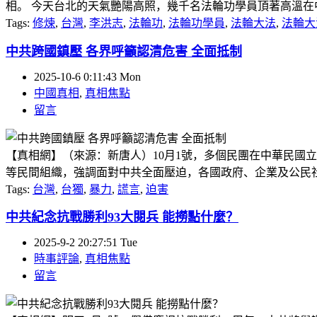
相。 今天台北的天氣艷陽高照，幾千名法輪功學員頂著高溫在中正
Tags:
修煉
,
台灣
,
李洪志
,
法輪功
,
法輪功學員
,
法輪大法
,
法輪大
中共跨國鎮壓 各界呼籲認清危害 全面抵制
2025-10-6 0:11:43 Mon
中國真相
,
真相焦點
留言
【真相網】（來源：新唐人）10月1號，多個民團在中華民國
等民間組織，強調面對中共全面壓迫，各國政府、企業及公民社會，
Tags:
台灣
,
台獨
,
暴力
,
謊言
,
迫害
中共紀念抗戰勝利93大閱兵 能撈點什麼？
2025-9-2 20:27:51 Tue
時事評論
,
真相焦點
留言