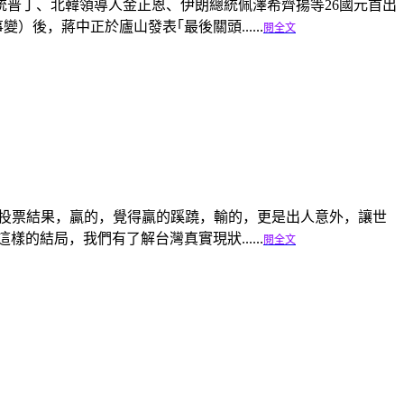
統普丁、北韓領導人金正恩、伊朗總統佩澤希齊揚等26國元首出
後，蔣中正於廬山發表｢最後關頭......
閱全文
26的投票結果，贏的，覺得贏的蹊蹺，輸的，更是出人意外，讓世
的結局，我們有了解台灣真實現狀......
閱全文