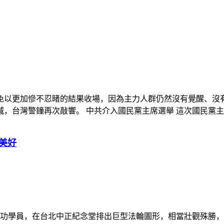
大罷免以更加慘不忍睹的結果收場，因為主力人群仍然沒有覺醒、
台灣警鐘再次敲響。 中共介入國民黨主席選舉 這次國民黨主席選舉
美好
法輪功學員，在台北中正紀念堂排出巨型法輪圖形，相當壯觀殊勝