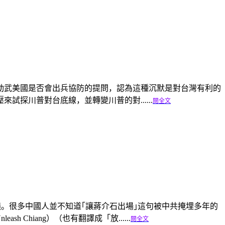
動武美國是否會出兵協防的提問，認為這種沉默是對台灣有利的
探川普對台底線，並轉變川普的對......
閱全文
球熱議。很多中國人並不知道｢讓蔣介石出場｣這句被中共掩埋多年的
 Chiang）（也有翻譯成「放......
閱全文