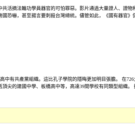
中共活摘法輪功學員器官的可怕罪惡。影片通過大量證人、證物
恐嚇，甚至揚言要刺殺台灣總統。儘管如此，《國有器官》仍在全球
所高中有共產黨組織。這比孔子學院的隱晦更加明目張膽。 在7
尖的建國中學、板橋高中等，高達39間學校有同類型組織。 據瞭解