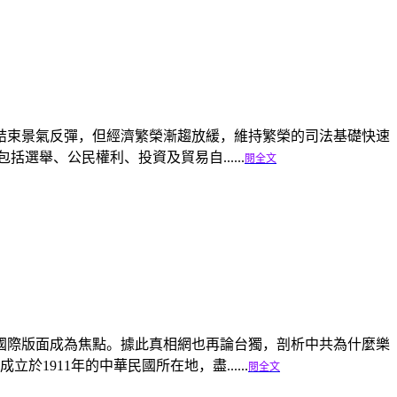
疫情結束景氣反彈，但經濟繁榮漸趨放緩，維持繁榮的司法基礎快速
選舉、公民權利、投資及貿易自......
閱全文
國際版面成為焦點。據此真相網也再論台獨，剖析中共為什麼樂
911年的中華民國所在地，盡......
閱全文