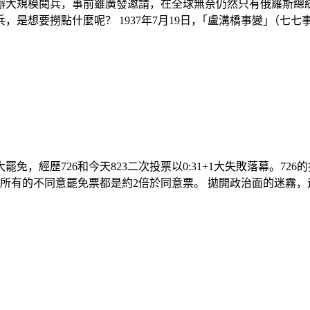
舉辦大規模閱兵，事前雖廣發邀請，在全球無奈仍然只有俄羅斯總
要撈點什麼呢？ 1937年7月19日，｢盧溝橋事變｣（七七事變）
免，經歷726和今天823二次投票以0:31+1大失敗落幕。7
有的不同意罷免票都是約2倍於同意票。 拋開政治面的迷霧，這樣