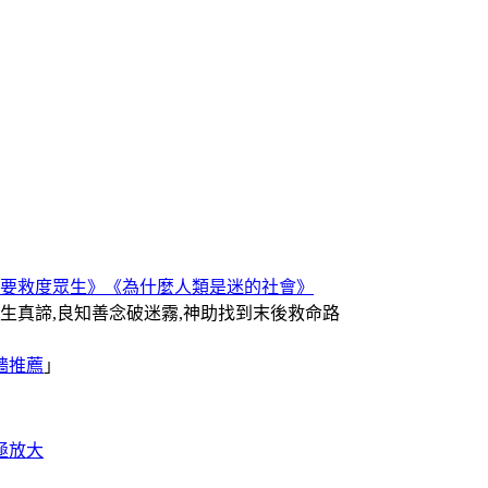
要救度眾生》
《為什麼人類是迷的社會》
人生真諦,良知善念破迷霧,神助找到末後救命路
牆推薦
｣