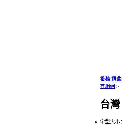
投稿 請進
真相網
>
台灣
字型大小：