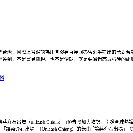
是台灣，國際上普遍認為川普沒有直接回答習近平提出的若對台
到，不是貿易關稅、也不是伊朗，就是要通過高調強硬的施壓來試
發抖
介石出場（unleash Chiang）｣預告將加大攻勢，引發全
｣（Unleash Chiang）的緣由 ｢讓蔣介石出場｣（Unleash