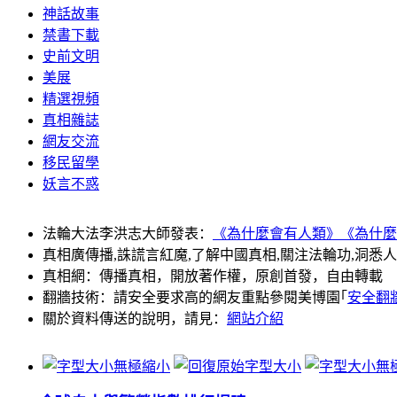
神話故事
禁書下載
史前文明
美展
精選視頻
真相雜誌
網友交流
移民留學
妖言不惑
法輪大法李洪志大師發表：
《為什麼會有人類》
《為什麼
真相廣傳播,誅謊言紅魔,了解中國真相,關注法輪功,洞悉
真相網：傳播真相，開放著作權，原創首發，自由轉載
翻牆技術：請安全要求高的網友重點參閱美博園｢
安全翻
關於資料傳送的說明，請見：
網站介紹