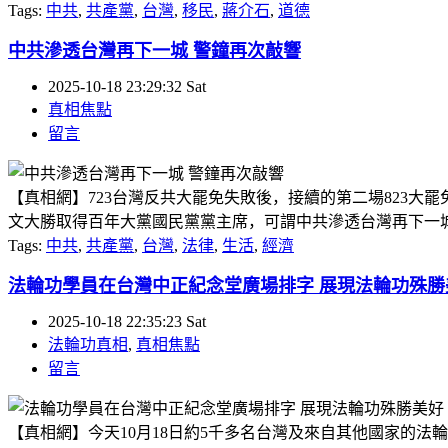
Tags:
中共
,
共產黨
,
台灣
,
移民
,
蔣介石
,
道德
中共滲透台灣再下一城 警鐘再次敲響
2025-10-18 23:29:32 Sat
真相焦點
留言
【真相網】723台灣反共大罷免失敗後，接續的第二場823
文大勝取得百年大黨國民黨黨主席，可謂中共滲透台灣再下一城，
Tags:
中共
,
共產黨
,
台灣
,
法律
,
生活
,
經濟
法輪功學員在台灣中正紀念堂廣場排字 展現法輪功殊勝
2025-10-18 22:35:23 Sat
法輪功真相
,
真相焦點
留言
【真相網】今天10月18日約5千多名台灣及來自其他國家的