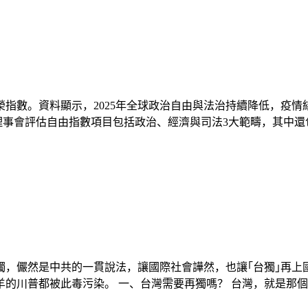
繁榮指數。資料顯示，2025年全球政治自由與法治持續降低，
洋理事會評估自由指數項目包括政治、經濟與司法3大範疇，其中還包括
獨，儼然是中共的一貫說法，讓國際社會譁然，也讓｢台獨｣再上
普都被此毒污染。 一、台灣需要再獨嗎？ 台灣，就是那個成立於1