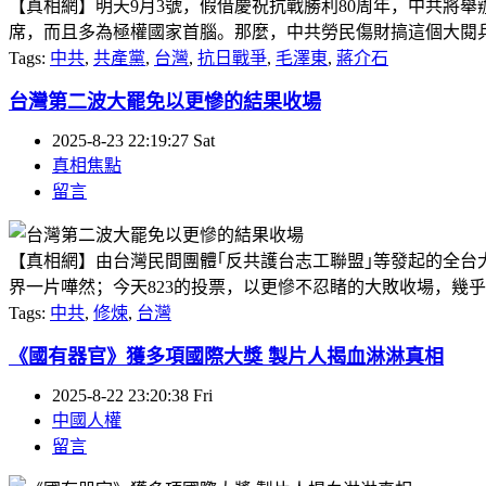
【真相網】明天9月3號，假借慶祝抗戰勝利80周年，中共將
席，而且多為極權國家首腦。那麼，中共勞民傷財搞這個大閱兵，是想
Tags:
中共
,
共產黨
,
台灣
,
抗日戰爭
,
毛澤東
,
蔣介石
台灣第二波大罷免以更慘的結果收場
2025-8-23 22:19:27 Sat
真相焦點
留言
【真相網】由台灣民間團體｢反共護台志工聯盟｣等發起的全台大罷
界一片嘩然；今天823的投票，以更慘不忍睹的大敗收場，幾乎所
Tags:
中共
,
修煉
,
台灣
《國有器官》獲多項國際大獎 製片人揭血淋淋真相
2025-8-22 23:20:38 Fri
中國人權
留言