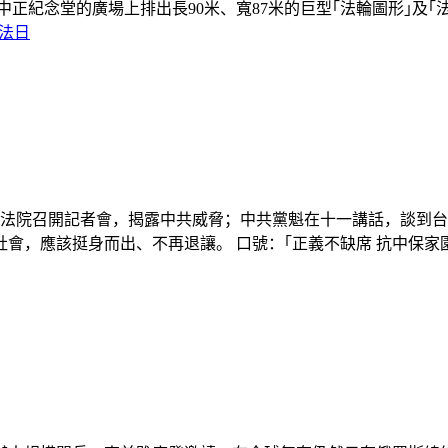
紀念堂的廣場上排出長90米、寬87米的巨型｢法輪圖形｣及｢法輪常
法日
立法院召開記者會，揭露中共威脅；中共黨魁在十一講話，談到台
應該挺身而出、不再退讓。 口號：｢正義不缺席 抗中保家園｣ 中