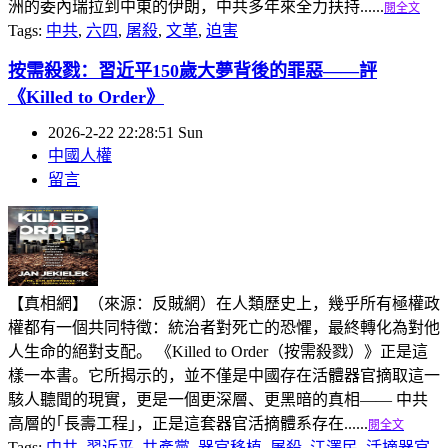
洲的委內瑞拉到中東的伊朗，中共多年來全力扶持......
閱全文
Tags:
中共
,
六四
,
屠殺
,
文革
,
迫害
按需殺戮：習近平150歲大夢背後的罪惡——評
《Killed to Order》
2026-2-22 22:28:51 Sun
中國人權
留言
【真相網】（來源：反賊網）在人類歷史上，幾乎所有極權政
權都有一個共同特徵：統治者對死亡的恐懼，最終轉化為對他
人生命的絕對支配。 《Killed to Order（按需殺戮）》正是這
樣一本書。它所揭示的，並不僅是中國存在活體器官摘取這一
駭人聽聞的現實，更是一個更深層、更黑暗的真相—— 中共
高層的｢長壽工程｣，正是這套器官活摘體系存在......
閱全文
Tags:
中共
,
習近平
,
共產黨
,
器官移植
,
屠殺
,
江澤民
,
活摘器官
,