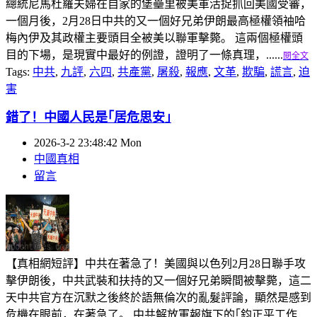
總統尼馬杜羅夫婦在自家的堡壘里被美軍活捉抓回美國受審，
一個月後，2月28日中共的又一個好兄弟伊朗最高極權領袖哈
梅內伊及其政權主要頭目全被美以聯軍擊斃。 這兩個極權頭
目的下場，是現實中最好的例證，證明了一條真理，......
閱全文
Tags:
中共
,
九評
,
六四
,
共產黨
,
屠殺
,
報應
,
文革
,
欺騙
,
謊言
,
迫
害
錯了！中國人民是｢居危思安｣
2026-3-2 23:48:42 Mon
中國真相
留言
【真相網短評】中共在著急了！美國與以色列2月28日聯手攻
擊伊朗後，中共武裝和扶持的又一個好兄弟瞬間被擊斃，這二
天中共官方在沉默之後終於語無倫次的亂髮評論，顯然是感到
危機在眼前，在著急了。 中共解放軍報旗下的｢鈞正平工作