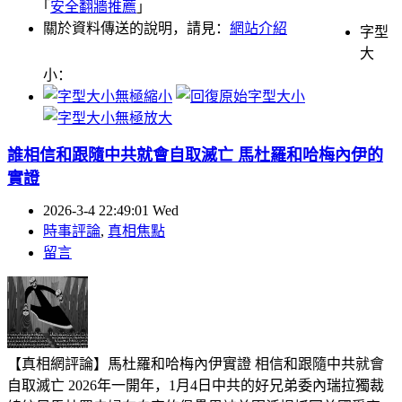
｢
安全翻牆推薦
｣
關於資料傳送的說明，請見：
網站介紹
字型
大
小：
誰相信和跟隨中共就會自取滅亡 馬杜羅和哈梅內伊的
實證
2026-3-4 22:49:01 Wed
時事評論
,
真相焦點
留言
【真相網評論】馬杜羅和哈梅內伊實證 相信和跟隨中共就會
自取滅亡 2026年一開年，1月4日中共的好兄弟委內瑞拉獨裁