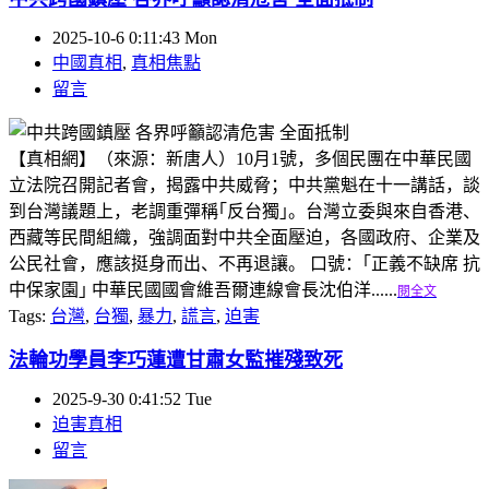
2025-10-6 0:11:43 Mon
中國真相
,
真相焦點
留言
【真相網】（來源：新唐人）10月1號，多個民團在中華民國
立法院召開記者會，揭露中共威脅；中共黨魁在十一講話，談
到台灣議題上，老調重彈稱｢反台獨｣。台灣立委與來自香港、
西藏等民間組織，強調面對中共全面壓迫，各國政府、企業及
公民社會，應該挺身而出、不再退讓。 口號：｢正義不缺席 抗
中保家園｣ 中華民國國會維吾爾連線會長沈伯洋......
閱全文
Tags:
台灣
,
台獨
,
暴力
,
謊言
,
迫害
法輪功學員李巧蓮遭甘肅女監摧殘致死
2025-9-30 0:41:52 Tue
迫害真相
留言