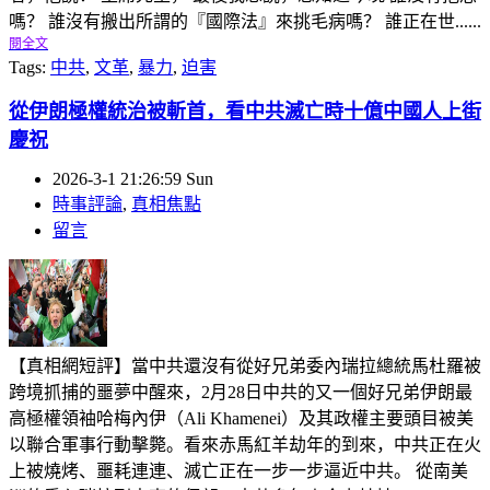
嗎？ 誰沒有搬出所謂的『國際法』來挑毛病嗎？ 誰正在世......
閱全文
Tags:
中共
,
文革
,
暴力
,
迫害
從伊朗極權統治被斬首，看中共滅亡時十億中國人上街
慶祝
2026-3-1 21:26:59 Sun
時事評論
,
真相焦點
留言
【真相網短評】當中共還沒有從好兄弟委內瑞拉總統馬杜羅被
跨境抓捕的噩夢中醒來，2月28日中共的又一個好兄弟伊朗最
高極權領袖哈梅內伊（Ali Khamenei）及其政權主要頭目被美
以聯合軍事行動擊斃。看來赤馬紅羊劫年的到來，中共正在火
上被燒烤、噩耗連連、滅亡正在一步一步逼近中共。 從南美