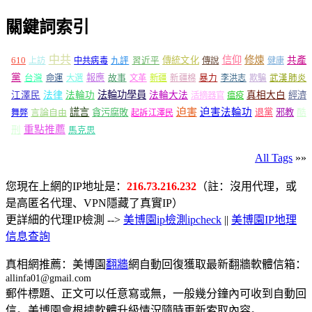
關鍵詞索引
中共
信仰
修煉
610
傳統文化
共產
上訪
中共病毒
九評
習近平
傳說
健康
黨
報應
台灣
命運
大選
故事
文革
新疆
新疆棉
暴力
李洪志
欺騙
武漢肺炎
法輪功學員
江澤民
法律
法輪功
法輪大法
真相大白
經濟
活摘器官
瘟疫
謊言
迫害
迫害法輪功
言論自由
貪污腐敗
退黨
邪教
酷
舞弊
起訴江澤民
重點推薦
刑
馬克思
All Tags
»»
您現在上網的IP地址是：
216.73.216.232
（註：沒用代理，或
是高匿名代理、VPN隱藏了真實IP）
更詳細的代理IP檢測 -->
美博園ip檢測ipcheck
||
美博園IP地理
信息查詢
真相網推薦：美博園
翻牆
網自動回復獲取最新翻牆軟體信箱：
allinfa01@gmail.com
郵件標題、正文可以任意寫或無，一般幾分鐘內可收到自動回
信。美博園會根據軟體升級情況隨時更新索取內容。