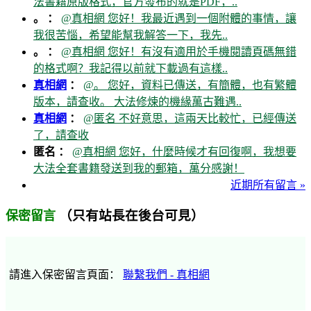
法書籍原版格式，官方發布的就是PDF，..
。 ：
@真相網 您好！我最近遇到一個附體的事情，讓
我很苦惱，希望能幫我解答一下，我先..
。 ：
@真相網 您好！有沒有適用於手機閱讀頁碼無錯
的格式啊？我記得以前就下載過有這樣..
真相網
：
@。 您好，資料已傳送，有簡體，也有繁體
版本，請查收。 大法修煉的機緣萬古難遇..
真相網
：
@匿名 不好意思，這兩天比較忙，已經傳送
了，請查收
匿名 ：
@真相網 您好，什麼時候才有回復啊，我想要
大法全套書籍發送到我的郵箱，萬分感謝！
近期所有留言 »
（只有站長在後台可見）
保密留言
請進入保密留言頁面：
聯繫我們 - 真相網