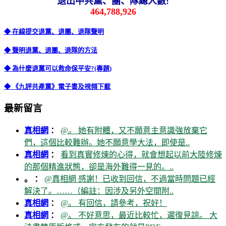
退出中共黨、團、隊總人數:
464,788,926
◆ 在線提交退黨、退團、退隊聲明
◆ 聲明退黨、退團、退隊的方法
◆ 為什麼退黨可以救命保平安?(專題)
◆ 《九評共產黨》電子書及視頻下載
最新留言
真相網
：
@。 她有附體，又不願意主意識強放棄它
們，這個比較難辦。她不願意學大法，即使是..
真相網
：
看到真實修煉的心得，就會想起以前大陸修煉
的那個精進狀態，卻是海外難得一見的。..
。 ：
@真相網 感謝！已收到回信，不過當時問題已經
解決了。……（編註：因涉及另外空間附..
真相網
：
@。 有回信，請參考，祝好！
真相網
：
@。 不好意思，最近比較忙，遲復見諒。 大