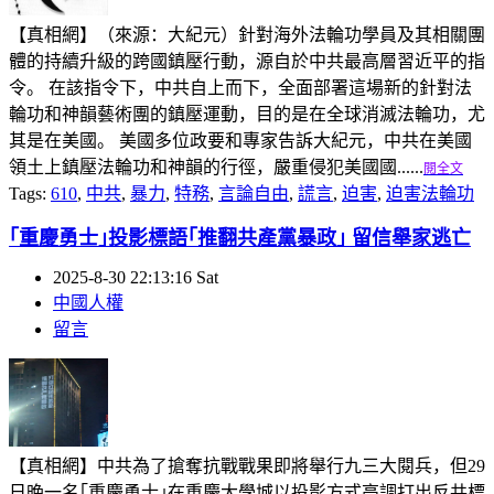
【真相網】（來源：大紀元）針對海外法輪功學員及其相關團
體的持續升級的跨國鎮壓行動，源自於中共最高層習近平的指
令。 在該指令下，中共自上而下，全面部署這場新的針對法
輪功和神韻藝術團的鎮壓運動，目的是在全球消滅法輪功，尤
其是在美國。 美國多位政要和專家告訴大紀元，中共在美國
領土上鎮壓法輪功和神韻的行徑，嚴重侵犯美國國......
閱全文
Tags:
610
,
中共
,
暴力
,
特務
,
言論自由
,
謊言
,
迫害
,
迫害法輪功
｢重慶勇士｣投影標語｢推翻共產黨暴政｣ 留信舉家逃亡
2025-8-30 22:13:16 Sat
中國人權
留言
【真相網】中共為了搶奪抗戰戰果即將舉行九三大閱兵，但29
日晚一名｢重慶勇士｣在重慶大學城以投影方式高調打出反共標