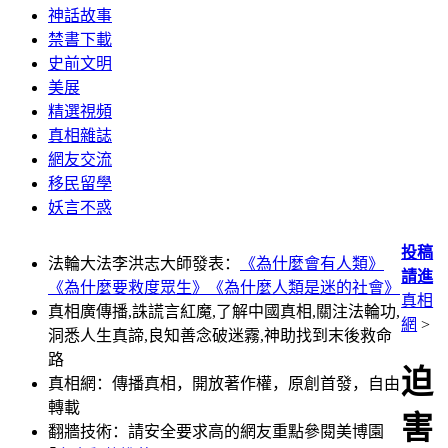
神話故事
禁書下載
史前文明
美展
精選視頻
真相雜誌
網友交流
移民留學
妖言不惑
投稿
法輪大法李洪志大師發表：
《為什麼會有人類》
請進
《為什麼要救度眾生》
《為什麼人類是迷的社會》
真相
真相廣傳播,誅謊言紅魔,了解中國真相,關注法輪功,
網
>
洞悉人生真諦,良知善念破迷霧,神助找到末後救命
路
迫
真相網：傳播真相，開放著作權，原創首發，自由
轉載
害
翻牆技術：請安全要求高的網友重點參閱美博園