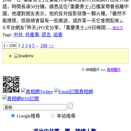
語，時間長達50分鐘。據悉這位｢重慶勇士｣已攜家帶眷逃離中
國，他還對朋友表示，他的反共投影就像一顆火種，｢雖然不
能燎原，但是總會留有一些痕迹，或許某一天它會燃起來｣。
X平台網友｢昨天｣PO文分享，｢重慶勇士｣29日晚間......
閱全文
Tags:
中共
,
共產黨
,
謊言
,
迫害
1 / 106
1
2
3
4
5
...
106
>>
⊙ 詳細圖片 »»»
真相圖片
……
Google搜尋
本站搜尋