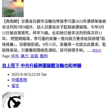
【真相網】甘肅省白銀市法輪功學員李巧蓮2022年遭綁架後被
非法判刑3年9個月，劫入甘肅省女子監獄後遭摧殘，今年9月
12日被迫害致死，終年70歲。此前她已被非法判刑兩次共11
年。 明慧網報導，李巧蓮的家屬一直向獄方要求給其辦理｢取
保候審｣，但都被拒絕。9月11日，家屬再一次提出此要求。監
獄隊長說，只要醫院開病危通知，就可辦理手術。......
閱全文
Tags:
中共
,
暴力
,
迫害
,
酷刑
自上而下 中共升級跨國鎮壓法輪功和神韻
2025-9-30 0:23:20 Tue
中國真相
留言