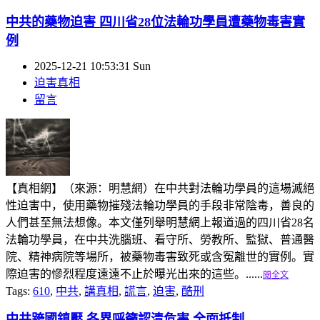
中共的藥物迫害 四川省28位法輪功學員遭藥物毒害實
例
2025-12-21 10:53:31 Sun
迫害真相
留言
【真相網】（來源：明慧網）在中共對法輪功學員的這場滅絕
性迫害中，使用藥物摧殘法輪功學員的手段非常陰毒，善良的
人們甚至無法想像。本文僅列舉明慧網上報道過的四川省28名
法輪功學員，在中共洗腦班、看守所、勞教所、監獄、普通醫
院、精神病院等場所，被藥物毒害致死或含冤離世的實例。實
際迫害的慘烈程度遠遠不止於曝光出來的這些。......
閱全文
Tags:
610
,
中共
,
講真相
,
謊言
,
迫害
,
酷刑
中共跨國鎮壓 各界呼籲認清危害 全面抵制