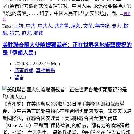
室｣通過官方微網誌發表評論說，中國人民｢永遠都要保持居安
思危的清醒｣…… 錯了，中國人民不是｢居安思危｣，而......
閱全
文
Tags:
上訪
,
中共
,
中共人
,
共產黨
,
屠殺
,
文革
,
無神論
,
暴力
,
欺
騙
,
謊言
,
迫害
,
邪教
美駐聯合國大使嗆爆獨裁者：正在世界各地街頭慶祝的
是 ｢伊朗人民｣
2026-3-2 22:28:19 Mon
時事評論
,
真相焦點
留言
【真相網】在美國與以色列2月28日聯手襲擊伊朗獨裁政權
後，以中共為首的邪惡軸心在聯合國也開闢戰場，譴責美以違
反國際法，在聯合國安理會上美國駐聯合國大使瓦爾茲
（Mike Waltz）平和而｢保持禮貌｣的語氣，卻有力的嗆爆獨裁
者，他說： 主席先生， 最後我想說，您知道今晚 誰沒有抱怨