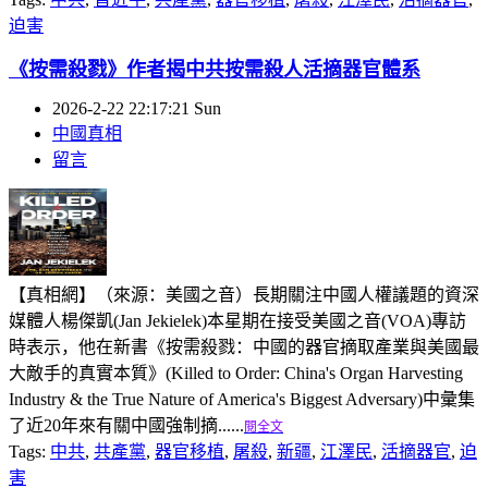
迫害
《按需殺戮》作者揭中共按需殺人活摘器官體系
2026-2-22 22:17:21 Sun
中國真相
留言
【真相網】（來源：美國之音）長期關注中國人權議題的資深
媒體人楊傑凱(Jan Jekielek)本星期在接受美國之音(VOA)專訪
時表示，他在新書《按需殺戮：中國的器官摘取產業與美國最
大敵手的真實本質》(Killed to Order: China's Organ Harvesting
Industry & the True Nature of America's Biggest Adversary)中彙集
了近20年來有關中國強制摘......
閱全文
Tags:
中共
,
共產黨
,
器官移植
,
屠殺
,
新疆
,
江澤民
,
活摘器官
,
迫
害