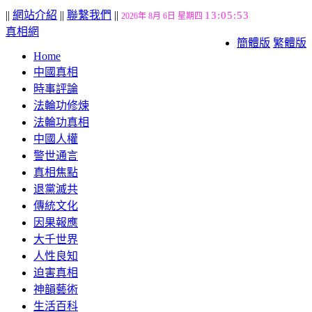
||
網站介紹
||
聯繫我們
||
13:05:53
2026年 8月 6日 星期四
真相網
簡體版
繁體版
Home
中國真相
時事評論
法輪功修煉
法輪功真相
中國人權
警世通言
真相焦點
退黨滅共
傳統文化
因果報應
大千世界
人性良知
迫害真相
神韻藝術
生活百科