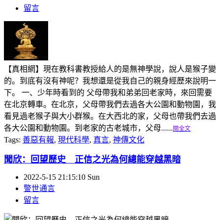
留言
【真相網】現在教科書教授給人的是無神學說，說人是猴子變
的。到底有沒有神呢？我想還是從我自己的親身經歷來說明一
下。 一、少年時看到的 父母帶我和弟弟回老家時，來回需要
在北京轉車。在北京，父母帶我們去過各大公園和動物園，我
看見過老猴子與大小群猴。在大西北的家，父母也帶我們去過
各大公園和動物園。到老家的古老城市，父母......
閱全文
Tags:
善惡有報
,
現代科學
,
真言
,
神傳文化
聞欣：回望歷史 正信之光為何總能穿越黑暗
2022-5-15 21:15:10 Sun
警世通言
留言