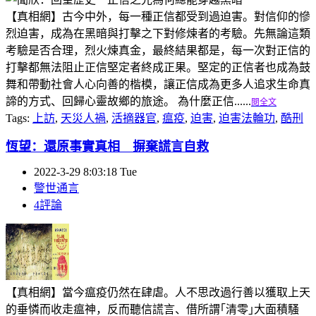
【真相網】古今中外，每一種正信都受到過迫害。對信仰的慘
烈迫害，成為在黑暗與打擊之下對修煉者的考驗。先無論這類
考驗是否合理，烈火煉真金，最終結果都是，每一次對正信的
打擊都無法阻止正信堅定者終成正果。堅定的正信者也成為鼓
舞和帶動社會人心向善的楷模，讓正信成為更多人追求生命真
諦的方式、回歸心靈故鄉的旅途。 為什麼正信......
閱全文
Tags:
上訪
,
天災人禍
,
活摘器官
,
瘟疫
,
迫害
,
迫害法輪功
,
酷刑
恆望：還原事實真相 摒棄謊言自救
2022-3-29 8:03:18 Tue
警世通言
4評論
【真相網】當今瘟疫仍然在肆虐。人不思改過行善以獲取上天
的垂憐而收走瘟神，反而聽信謊言、借所謂｢清零｣大面積騷