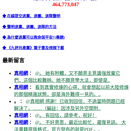
464,773,047
◆ 在線提交退黨、退團、退隊聲明
◆ 聲明退黨、退團、退隊的方法
◆ 為什麼退黨可以救命保平安?(專題)
◆ 《九評共產黨》電子書及視頻下載
最新留言
真相網
：
@。 她有附體，又不願意主意識強放棄它
們，這個比較難辦。她不願意學大法，即使是..
真相網
：
看到真實修煉的心得，就會想起以前大陸修煉
的那個精進狀態，卻是海外難得一見的。..
。 ：
@真相網 感謝！已收到回信，不過當時問題已經
解決了。……（編註：因涉及另外空間附..
真相網
：
@。 有回信，請參考，祝好！
真相網
：
@。 不好意思，最近比較忙，遲復見諒。 大
法書籍原版格式，官方發布的就是PDF，..