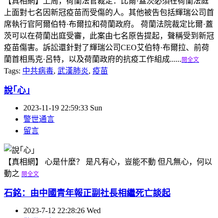
【真相網】上周，荷蘭法官裁定：比爾·蓋茨必須在荷蘭法庭
上面對七名因新冠疫苗而受傷的人。其他被告包括輝瑞公司首
席執行官阿爾伯特·布爾拉和荷蘭政府。 荷蘭法院裁定比爾·蓋
茨可以在荷蘭出庭受審，此案由七名原告提起，聲稱受到新冠
疫苗傷害。訴訟還針對了輝瑞公司CEO艾伯特·布爾拉、前荷
蘭首相馬克·呂特，以及荷蘭政府的抗疫工作組成......
閱全文
Tags:
中共病毒
,
武漢肺炎
,
疫苗
說｢心｣
2023-11-19 22:59:33 Sun
警世通言
留言
【真相網】 心是什麼？ 是凡有心，豈能不動 但凡無心，何以
動之
閱全文
石銘：由中國青年報正副社長相繼死亡談起
2023-7-12 22:28:26 Wed