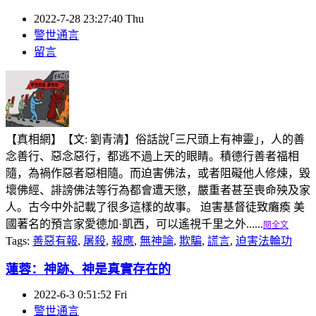
2022-7-28 23:27:40 Thu
警世通言
留言
【真相網】【文: 劉青清】俗話說｢三尺頭上有神靈｣，人的善
念善行、惡念惡行，都逃不過上天的眼睛。積德行善者福相
隨，為禍作惡者惡相隨。而迫害佛法，或者阻礙他人修煉，毀
壞佛經、誹謗佛法等行為都會遭天懲，嚴重者甚至喪命殃及家
人。古今中外記載了很多這樣的故事。 迫害基督徒致癱瘓 美
國著名的預言家愛德加·凱西，可以遙視千里之外......
閱全文
Tags:
善惡有報
,
屠殺
,
報應
,
無神論
,
欺騙
,
謊言
,
迫害法輪功
蓮蓉：神跡、神是真實存在的
2022-6-3 0:51:52 Fri
警世通言