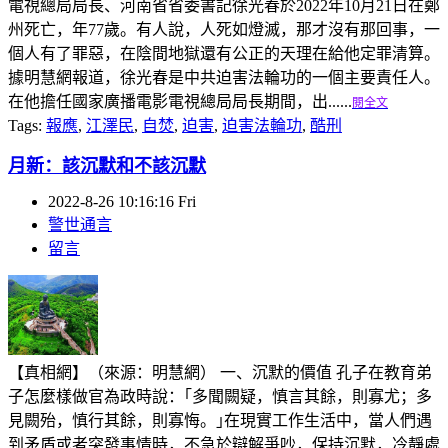
電視總局局長、河南省省委書記徐光春於2022年10月21日在鄭
州死亡，年77歲。有人說，人死如燈滅，那才沒有那回事，一
個人有了罪惡，在陰間地獄還有公正的天理在給他定罪清算。
據明慧網報道，徐光春是中共迫害法輪功的一個主要責任人。
在他擔任國家廣播電影電視總局局長期間，出......
閱全文
Tags:
報應
,
江澤民
,
自焚
,
迫害
,
迫害法輪功
,
酷刑
月新：該沉默和不該沉默
2022-8-26 10:16:16 Fri
警世通言
留言
【真相網】（來源：明慧網） 一、沉默的價值 孔子在教育弟
子怎麼樣做官為政時說：｢多聞闕疑，慎言其餘，則寡尤；多
見闕殆，慎行其餘，則寡悔。｣在現實工作生活中，當人們遇
到矛盾或者突發事情時，不急於辯解爭吵，保持沉默，冷靜處