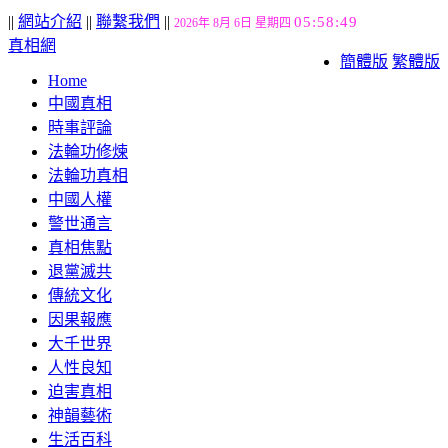
||
網站介紹
||
聯繫我們
||
05:58:49
2026年 8月 6日 星期四
真相網
簡體版
繁體版
Home
中國真相
時事評論
法輪功修煉
法輪功真相
中國人權
警世通言
真相焦點
退黨滅共
傳統文化
因果報應
大千世界
人性良知
迫害真相
神韻藝術
生活百科