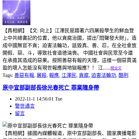
【真相網】【文: 向上】江澤民是踏著六四屠殺學生的鮮血登
上中共總書記的位置，他以貪腐治國，提出｢悶聲發大財｣，造
成中國無官不貪；迫害法輪功，詆毀真、善、忍，在全社會放
開假、惡、斗，導致社會道德淪喪。 中國社會與民眾至今還
在承擔其造成的惡果。按照善惡有報的天理，這樣一個惡貫滿
盈的壞人怎能沒有現世報應與地獄報應？！ 江......
閱全文
Tags:
善惡有報
,
屠殺
,
報應
,
江澤民
,
貪腐
,
迫害法輪功
,
酷刑
原中宣部副部長徐光春死亡 罪業隨身帶
2022-11-1 14:56:01 Tue
警世通言
留言
【真相網】據國內媒體報道，原中宣部副部長、國家廣播電影