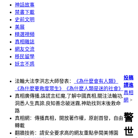
神話故事
禁書下載
史前文明
美展
精選視頻
真相雜誌
網友交流
移民留學
妖言不惑
投稿
法輪大法李洪志大師發表：
《為什麼會有人類》
請進
《為什麼要救度眾生》
《為什麼人類是迷的社會》
真相
真相廣傳播,誅謊言紅魔,了解中國真相,關注法輪功,
網
>
洞悉人生真諦,良知善念破迷霧,神助找到末後救命
路
警
真相網：傳播真相，開放著作權，原創首發，自由
轉載
世
翻牆技術：請安全要求高的網友重點參閱美博園