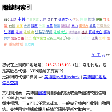
關鍵詞索引
中共
信仰
修煉
610
傳統文化
共產
上訪
中共病毒
九評
習近平
傳說
健康
黨
報應
台灣
命運
大選
故事
文革
新疆
新疆棉
暴力
李洪志
欺騙
武漢肺炎
法輪功學員
江澤民
法律
法輪功
法輪大法
真相大白
經濟
活摘器官
瘟疫
謊言
迫害
迫害法輪功
言論自由
貪污腐敗
退黨
邪教
酷
舞弊
起訴江澤民
重點推薦
刑
馬克思
All Tags
»»
您現在上網的IP地址是：
216.73.216.198
（註：沒用代理，或
是高匿名代理、VPN隱藏了真實IP）
更詳細的代理IP檢測 -->
美博園ip檢測ipcheck
||
美博園IP地理
信息查詢
真相網推薦：美博園
翻牆
網自動回復獲取最新翻牆軟體信箱：
allinfa01@gmail.com
郵件標題、正文可以任意寫或無，一般幾分鐘內可收到自動回
信。美博園會根據軟體升級情況隨時更新索取內容。