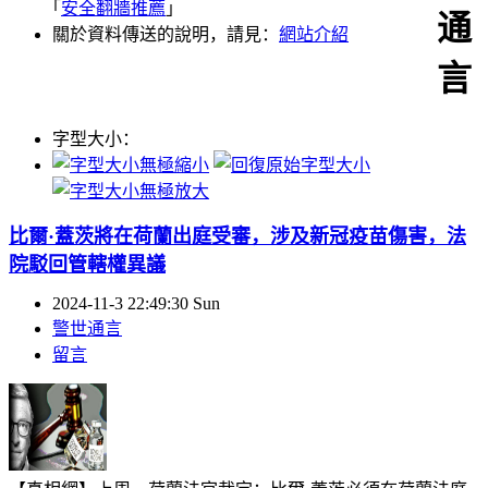
｢
安全翻牆推薦
｣
通
關於資料傳送的說明，請見：
網站介紹
言
字型大小：
比爾·蓋茨將在荷蘭出庭受審，涉及新冠疫苗傷害，法
院駁回管轄權異議
2024-11-3 22:49:30 Sun
警世通言
留言