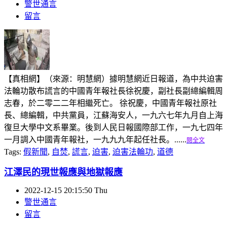
警世通言
留言
【真相網】（來源：明慧網）據明慧網近日報道，為中共迫害
法輪功散布謊言的中國青年報社長徐祝慶，副社長副總編輯周
志春，於二零二二年相繼死亡。 徐祝慶，中國青年報社原社
長、總編輯，中共黨員，江蘇海安人，一九六七年九月自上海
復旦大學中文系畢業。後到人民日報國際部工作，一九七四年
一月調入中國青年報社，一九九九年起任社長。......
閱全文
Tags:
假新聞
,
自焚
,
謊言
,
迫害
,
迫害法輪功
,
道德
江澤民的現世報應與地獄報應
2022-12-15 20:15:50 Thu
警世通言
留言