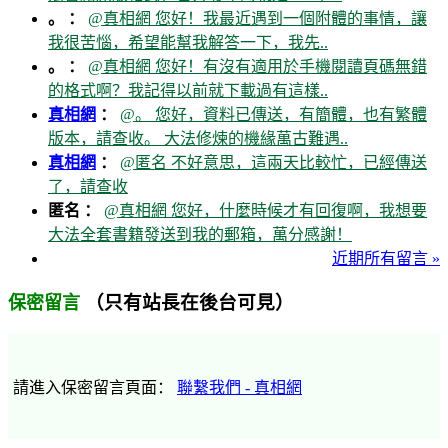
。 ：
@真相網 您好！我最近遇到一個附體的事情，讓
我很苦惱，希望能幫我解答一下，我先..
。 ：
@真相網 您好！有沒有適用於手機閱讀頁碼無錯
的格式啊？我記得以前就下載過有這樣..
真相網
：
@。 您好，資料已傳送，有簡體，也有繁體
版本，請查收。 大法修煉的機緣萬古難遇..
真相網
：
@匿名 不好意思，這兩天比較忙，已經傳送
了，請查收
匿名 ：
@真相網 您好，什麼時候才有回復啊，我想要
大法全套書籍發送到我的郵箱，萬分感謝！
近期所有留言 »
（只有站長在後台可見）
保密留言
請進入保密留言頁面：
聯繫我們 - 真相網