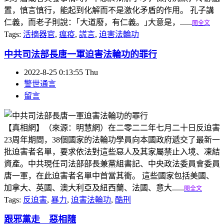
置，慎言慎行，能起到化解而不是激化矛盾的作用。 孔子講
仁義，而老子則說：｢大道廢，有仁義。｣大意是，......
閱全文
Tags:
活摘器官
,
瘟疫
,
謊言
,
迫害法輪功
中共司法部長唐一軍迫害法輪功的罪行
2022-8-25 0:13:55 Thu
警世通言
留言
【真相網】（來源：明慧網）在二零二二年七月二十日反迫害
23周年期間，38個國家的法輪功學員向本國政府遞交了最新一
批迫害者名單，要求依法對這些惡人及其家屬禁止入境、凍結
資產。中共現任司法部部長兼黨組書記、中央政法委員會委員
唐一軍，在此迫害者名單中首當其衝。 這些國家包括美國、
加拿大、英國、澳大利亞及紐西蘭、法國、意大......
閱全文
Tags:
反迫害
,
暴力
,
迫害法輪功
,
酷刑
跟邪黨走 惡相隨