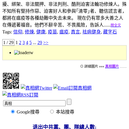
擾、綁架、非法關押、非法判刑、酷刑迫害法輪功修煉人。殊
不知所有堅持作惡、迫害好人和參與｢清零｣者、聽信謊言者，
都將在瘟疫等各種劫難中失去未來。 現在仍有眾多大善之人
在傳遞著福音。他們不辭辛苦、不畏風險，告訴人......
閱全文
Tags:
信仰
,
修煉
,
健康
,
疫苗
,
瘟疫
,
真言
,
祛病健身
,
藏字石
1 / 29
1
2
3
4
5
...
29
>>
⊙ 詳細圖片 »»»
真相圖片
……
Google搜尋
本站搜尋
退出中共黨、團、隊總人數: