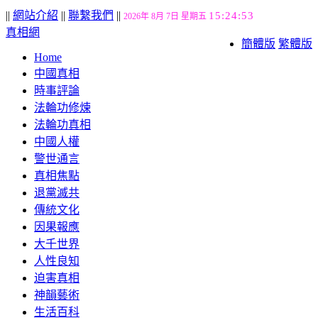
||
網站介紹
||
聯繫我們
||
15:24:53
2026年 8月 7日 星期五
真相網
簡體版
繁體版
Home
中國真相
時事評論
法輪功修煉
法輪功真相
中國人權
警世通言
真相焦點
退黨滅共
傳統文化
因果報應
大千世界
人性良知
迫害真相
神韻藝術
生活百科