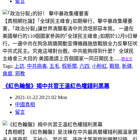
留言
【真相網社論】｢全球民主峰會｣如期舉行，擊中暴政集權要
害，｢政治分裂｣讓世界清醒看清中共流氓邪惡本質。 一邊在
美國舉行的110個國家參與的｢全球民主峰會｣如期於12月9日舉
行，一邊中共在狗急跳牆開動宣傳機器施放戰狼全力反擊狂吠
中共式民主。究竟這場對台戲，中共能夠得到什麼？ 全球民
主峰會三大目的 美國邀請上百個國家一同召開民主......
閱全文
Tags:
上訪
,
中共病毒
,
五毛
,
假新聞
,
六四
,
小粉紅
,
戰狼
,
新疆
,
貪腐
,
邪教
《紅色輪盤》揭中共習王溫紅色權錢利黑幕
2021-11-22 20:21:02 Mon
中國真相
留言
【真相網】《紅色輪盤》是沈棟在中共最高層權錢利圈溫家寶
夫人張蓓莉、王岐山、習近平、孫政才等周旋的親歷記錄，引