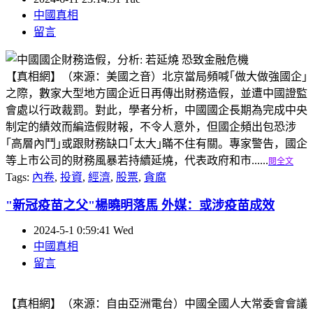
中國真相
留言
【真相網】（來源：美國之音）北京當局頻喊｢做大做強國企｣
之際，數家大型地方國企近日再傳出財務造假，並遭中國證監
會處以行政裁罰。對此，學者分析，中國國企長期為完成中央
制定的績效而編造假財報，不令人意外，但國企頻出包恐涉
｢高層內鬥｣或跟財務缺口｢太大｣瞞不住有關。專家警告，國企
等上市公司的財務風暴若持續延燒，代表政府和市......
閱全文
Tags:
內卷
,
投資
,
經濟
,
股票
,
貪腐
"新冠疫苗之父"楊曉明落馬 外媒：或涉疫苗成效
2024-5-1 0:59:41 Wed
中國真相
留言
【真相網】（來源：自由亞洲電台）中國全國人大常委會會議