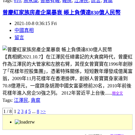
Tags:
610
,
周永康
,
善惡有報
,
報應
,
江澤民
,
謊言
,
貪腐
曾慶紅家族房產企業暴衰 帳上負債達830億人民幣
2021-10-8 0:36:15 Fri
中國真相
留言
【真相網2021.10.7】在江澤民任總書記的大貪腐時代，曾慶紅
作為江澤民的大管家和左膀右臂，其侄女曾寶寶在1996年創辦
了｢花樣年控股集團｣，憑著特殊關係，短短數年爆發成億萬富
翁，2009年11月花樣年在香港掛牌，創辦人曾寶寶身家達到
70.8億港元，一度躋身胡潤中國女富豪榜前20名，2010年前後
花樣年進入房企50強之列。 2012年習近平上台後......
閱全文
Tags:
江澤民
,
貪腐
1 / 8
1
2
3
4
5
...
8
>>