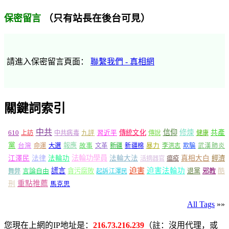
（只有站長在後台可見）
保密留言
請進入保密留言頁面：
聯繫我們 - 真相網
關鍵詞索引
中共
信仰
修煉
610
傳統文化
共產
上訪
中共病毒
九評
習近平
傳說
健康
黨
報應
台灣
命運
大選
故事
文革
新疆
新疆棉
暴力
李洪志
欺騙
武漢肺炎
法輪功學員
江澤民
法律
法輪功
法輪大法
真相大白
經濟
活摘器官
瘟疫
謊言
迫害
迫害法輪功
言論自由
貪污腐敗
退黨
邪教
酷
舞弊
起訴江澤民
重點推薦
刑
馬克思
All Tags
»»
您現在上網的IP地址是：
216.73.216.239
（註：沒用代理，或