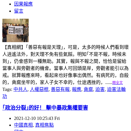
因果報應
留言
【真相網】｢善惡有報是天理｣，可是，太多的時候人們看到壞
人逍遙法外，對天理不免有些氣餒。明知｢不是不報，時候未
到｣，仍會感到一種無助。其實，報與不報之間，恰恰是留給
當事人與旁觀者的機會。當事人可回頭是岸，旁觀者能引以為
戒。就算報應來時，看起來也好像事出偶然。有病死的，自殺
的，貪腐坐牢的，家人子女不幸的，仕途遇挫的，......
閱全文
Tags:
中共人
,
人權惡棍
,
善惡有報
,
報應
,
貪腐
,
迫害
,
迫害法輪
功
｢政治分裂｣的好！ 擊中暴政集權要害
2021-12-10 10:25:43 Fri
中國真相
,
真相焦點