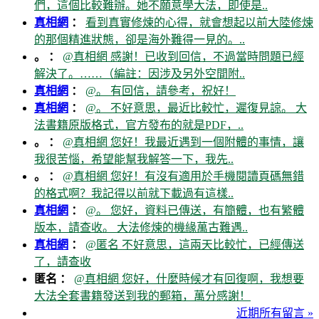
們，這個比較難辦。她不願意學大法，即使是..
真相網
：
看到真實修煉的心得，就會想起以前大陸修煉
的那個精進狀態，卻是海外難得一見的。..
。 ：
@真相網 感謝！已收到回信，不過當時問題已經
解決了。……（編註：因涉及另外空間附..
真相網
：
@。 有回信，請參考，祝好！
真相網
：
@。 不好意思，最近比較忙，遲復見諒。 大
法書籍原版格式，官方發布的就是PDF，..
。 ：
@真相網 您好！我最近遇到一個附體的事情，讓
我很苦惱，希望能幫我解答一下，我先..
。 ：
@真相網 您好！有沒有適用於手機閱讀頁碼無錯
的格式啊？我記得以前就下載過有這樣..
真相網
：
@。 您好，資料已傳送，有簡體，也有繁體
版本，請查收。 大法修煉的機緣萬古難遇..
真相網
：
@匿名 不好意思，這兩天比較忙，已經傳送
了，請查收
匿名 ：
@真相網 您好，什麼時候才有回復啊，我想要
大法全套書籍發送到我的郵箱，萬分感謝！
近期所有留言 »