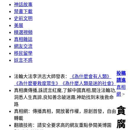
神話故事
禁書下載
史前文明
美展
精選視頻
真相雜誌
網友交流
移民留學
妖言不惑
投稿
法輪大法李洪志大師發表：
《為什麼會有人類》
請進
《為什麼要救度眾生》
《為什麼人類是迷的社會》
真相
真相廣傳播,誅謊言紅魔,了解中國真相,關注法輪功,
網
>
洞悉人生真諦,良知善念破迷霧,神助找到末後救命
路
貪
真相網：傳播真相，開放著作權，原創首發，自由
轉載
腐
翻牆技術：請安全要求高的網友重點參閱美博園