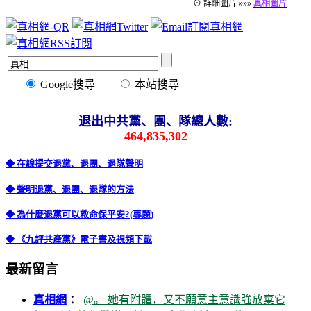
⊙ 詳細圖片 »»»
真相圖片
……
Google搜尋
本站搜尋
退出中共黨、團、隊總人數:
464,835,302
◆ 在線提交退黨、退團、退隊聲明
◆ 聲明退黨、退團、退隊的方法
◆ 為什麼退黨可以救命保平安?(專題)
◆ 《九評共產黨》電子書及視頻下載
最新留言
真相網
：
@。 她有附體，又不願意主意識強放棄它