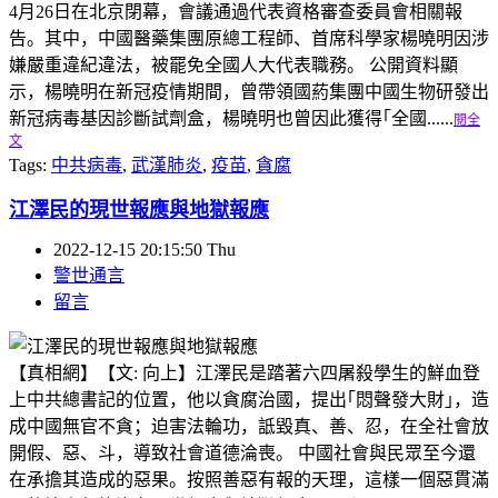
4月26日在北京閉幕，會議通過代表資格審查委員會相關報
告。其中，中國醫藥集團原總工程師、首席科學家楊曉明因涉
嫌嚴重違紀違法，被罷免全國人大代表職務。 公開資料顯
示，楊曉明在新冠疫情期間，曾帶領國葯集團中國生物研發出
新冠病毒基因診斷試劑盒，楊曉明也曾因此獲得｢全國......
閱全
文
Tags:
中共病毒
,
武漢肺炎
,
疫苗
,
貪腐
江澤民的現世報應與地獄報應
2022-12-15 20:15:50 Thu
警世通言
留言
【真相網】【文: 向上】江澤民是踏著六四屠殺學生的鮮血登
上中共總書記的位置，他以貪腐治國，提出｢悶聲發大財｣，造
成中國無官不貪；迫害法輪功，詆毀真、善、忍，在全社會放
開假、惡、斗，導致社會道德淪喪。 中國社會與民眾至今還
在承擔其造成的惡果。按照善惡有報的天理，這樣一個惡貫滿