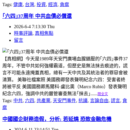
Tags:
健康
,
台灣
,
投資
,
經濟
,
貪腐
｢六四｣37周年 中共血債必償還
2026-6-4 7:13:30 Thu
時事評論
,
真相焦點
留言
【真相網】今天是1989年天安門廣場血腥鎮壓的｢六四｣事件37
周年，不管中共如何強權霸道，但歷史是無法抹去痕迹的，謊
言不可能永遠掩蓋真相，總有一天中共及其統治者的罪惡會被
清算。 美聯社檔案照 美國務卿發表聲明紀念六四：受害者終
將被平反 美國國務卿馬爾科·盧比奧（Marco Rubio）發表聲明
紀念六四，強調中共的嚴管審查無法｢抹去｣......
閱全文
Tags:
中共
,
六四
,
共產黨
,
天安門事件
,
抗議
,
言論自由
,
謊言
,
貪
腐
中國國企財務造假，分析: 若延燒 恐致金融危機
2024-6-11 23:14:51 Tue