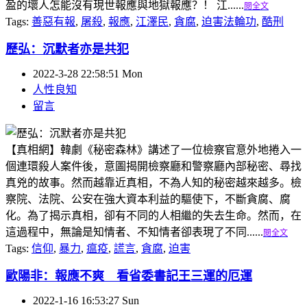
盈的壞人怎能沒有現世報應與地獄報應？！ 江......
閱全文
Tags:
善惡有報
,
屠殺
,
報應
,
江澤民
,
貪腐
,
迫害法輪功
,
酷刑
歷弘：沉默者亦是共犯
2022-3-28 22:58:51 Mon
人性良知
留言
【真相網】韓劇《秘密森林》講述了一位檢察官意外地捲入一
個連環殺人案件後，意圖揭開檢察廳和警察廳內部秘密、尋找
真兇的故事。然而越靠近真相，不為人知的秘密越來越多。檢
察院、法院、公安在強大資本利益的驅使下，不斷貪腐、腐
化。為了揭示真相，卻有不同的人相繼的失去生命。然而，在
這過程中，無論是知情者、不知情者卻表現了不同......
閱全文
Tags:
信仰
,
暴力
,
瘟疫
,
謊言
,
貪腐
,
迫害
歐陽非：報應不爽 看省委書記王三運的厄運
2022-1-16 16:53:27 Sun