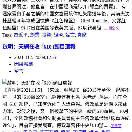
爆各界關注，他直言：在中國經商是｢刀口舔血的買賣｣。 有
溫家寶白手套之稱的中國女富豪段偉紅失蹤幾年後，其前夫沈
棟歷經４年寫成回憶錄《紅色輪盤》（Red Roulette，又譯紅
色賭盤）9月7日在美國發表英文版，他以親身經......
閱全文
Tags:
習近平
,
創業
,
投資
,
經濟
,
謊言
,
貪腐
啟明：天網在收 ｢610｣頭目遭報
2021-11-5 20:09:12 Fri
因果報應
留言
【真相網2021.11.5】（來源：明慧網）從2013年至今，曾經不
可一世的｢610辦公室｣已經接連有七名｢大老虎｣落馬。而在全
國｢610｣系統，已知有近兩千人遭惡報。傅政華是近期以來孫
力軍、彭波之後，又一個被拿下的中央一級的610頭目。 10月
2日，全國政協社會和法制委員會副主任傅政華涉嫌｢嚴重違紀
違法｣，目前正接受調查。傅政華曾任中央｢610辦......
閱全文