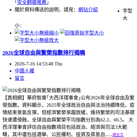
｢
安全翻牆推薦
｣
關於資料傳送的說明，請見：
網站介紹
字型
大
小：
2026全球自由與繁榮指數排行揭曉
2026-7-16 14:53:48 Thu
中國人權
留言
【真相網】華府智庫｢大西洋理事會｣公布2026年全球自由及繁
榮指數。資料顯示，2025年全球政治自由與法治持續降低，疫
情結束景氣反彈，但經濟繁榮漸趨放緩，維持繁榮的司法基礎
快速遭侵蝕，全球自由與繁榮平均指數分別為62.2、66.5。 大
西洋理事會評估自由指數項目包括政治、經濟與司法3大範
疇，其中還包括選舉、公民權利、投資及貿易自......
閱全文