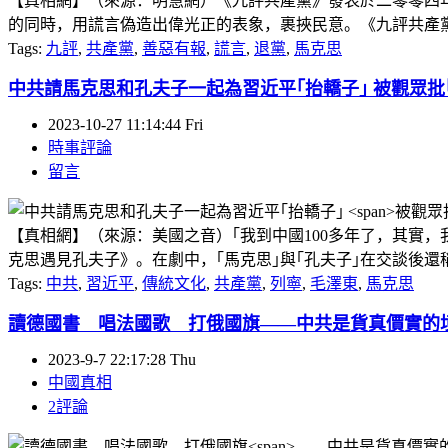
【真相網】（來源：明慧網）《九評共產黨》發表於二零零四
的同時，用謊言偽造出偉光正的表象，裹挾民意。《九評共產黨》
Tags:
九評
,
共產黨
,
善惡有報
,
謊言
,
退黨
,
馬克思
中共請馬克思和孔夫子一起為習近平｢抬轎子｣
被觀眾批
2023-10-27 11:14:44 Fri
時事評論
留言
【真相網】（來源：美國之音）｢我到中國100多年了，其實，
克思遇見孔夫子》。在劇中，｢馬克思｣與｢孔夫子｣在交談後還稱
Tags:
中共
,
習近平
,
傳統文化
,
共產黨
,
列寧
,
毛澤東
,
馬克思
讀德國書 唱法國歌 打俄國旗
——中共是貨真價實的
2023-9-7 22:17:28 Thu
中國真相
2評論