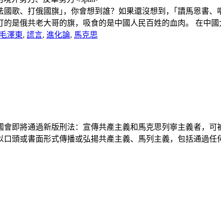
唱法國歌、打俄國旗｣，你會想到誰？如果還沒想到，｢讀馬恩書
是俄共老大哥的旗，吸食的是中國人民百姓的血肉。 在中國大陸，
毛澤東
,
謊言
,
進化論
,
馬克思
國會即將通過新版刑法：宣傳共產主義和馬克思列寧主義者，可被判
頭或書面形式傳播或弘揚共產主義、馬列主義，包括通過任何媒體傳