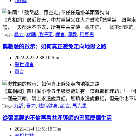
1評論
【真相網】最近幾天，中共黨媒又在大力鼓吹｢聽黨話，跟黨走
謊，一天都活不下去，所有中共宣傳一概不信、一概不理睬的。 但
Tags:
暴力
,
欺騙
,
毛澤東
,
謊言
,
邪教
,
馬克思
奧數題的啟示：如何真正避免走向地獄之路
2022-2-27 2:38:10 Sun
警世通言
留言
【真相網】四川省小學五年級奧數班有一道邏輯推理題：｢一
一個是無賴，騎士永遠說真話，無賴永遠說假話，但是你也不知道
Tags:
九評
,
暴力
,
祛病健身
,
謊言
,
馬克思
從張高麗的不倫再看共產導師的丑惡糜爛生活
2021-11-4 11:51:15 Thu
真相焦點