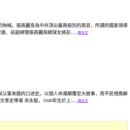
的吶喊。張高麗身為中共頂尖最高級別的高官，所謂的國家領導
前副總理張高麗與網球女將彭......
閱全文
他們與父輩來路的口述史。以個人命運顛覆宏大敘事，用平民視角解
者 宋永毅，1949年生於上......
閱全文