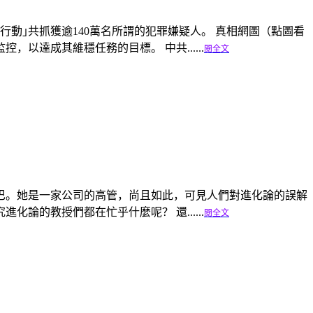
行動｣共抓獲逾140萬名所謂的犯罪嫌疑人。 真相網圖（點圖看
以達成其維穩任務的目標。 中共......
閱全文
巴。她是一家公司的高管，尚且如此，可見人們對進化論的誤解
的教授們都在忙乎什麼呢？ 還......
閱全文