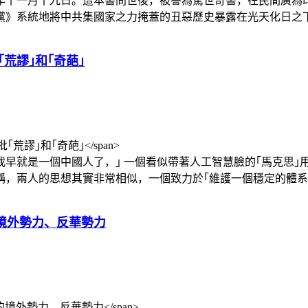
年十一月十九日。這本書問世後，被譽為驚世奇書，在民間廣為
系統地將中共集國家之力掩蓋的丑惡歷史暴露在光天化日之下，令
｢荒謬｣和｢奇葩｣
我早就是一個中國人了，｣ 一個看似帶著人工智慧臉的｢馬克思
，兩人的思想其實非常相似，一個致力於｢維護一個穩定的體系｣，而另
境外勢力、反華勢力