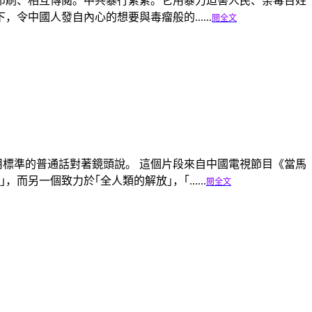
印刷、相互傳閱。中共暴行累累。它用暴力迫害人民、荼毒百姓
中國人發自內心的想要與毒瘤般的......
閱全文
｣用標準的普通話對著鏡頭說。 這個片段來自中國電視節目《當馬
一個致力於｢全人類的解放｣，｢......
閱全文