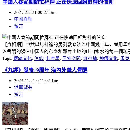
中國人春節期間忙拜神 正在快速回歸對神的信仰
2025-2-2 21:00:27 Sun
中國真相
留言
【真相網】中共以無神論的馬列教條統治中國幾十年，並用盡
入骨髓的浸入中國人的心靈和那片土地的山山水水的每一個粒子，
Tags:
傳統文化
,
信仰
,
共產黨
,
另外空間
,
無神論
,
神傳文化
,
馬克
《九評》發表19周年 海內外華人覺醒
2023-11-21 0:11:02 Tue
退黨滅共
留言