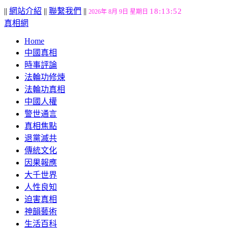
||
網站介紹
||
聯繫我們
||
18:13:53
2026年 8月 9日 星期日
真相網
Home
中國真相
時事評論
法輪功修煉
法輪功真相
中國人權
警世通言
真相焦點
退黨滅共
傳統文化
因果報應
大千世界
人性良知
迫害真相
神韻藝術
生活百科