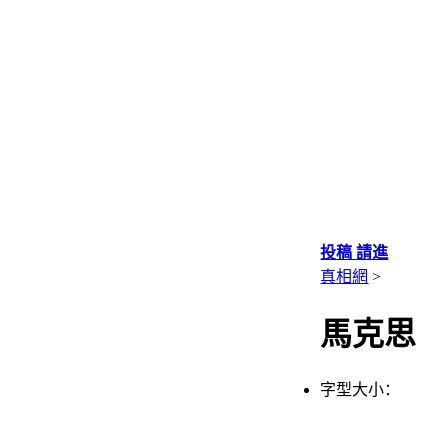
投稿 請進
真相網
>
馬克思
字型大小：