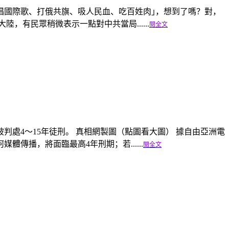
、唱國際歌、打俄共旗、吸人民血、吃百姓肉｣，想到了嗎？對，
有民眾稍微表示一點對中共當局......
閱全文
處4～15年徒刑。 真相網製圖（點圖看大圖） 據自由亞洲電
播，將面臨最高4年刑期；若......
閱全文