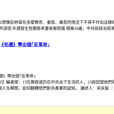
以想像彭帥是在多麼無奈、委屈、痛苦的境況下不得不作出這樣
氓 外遇發生性關係老婆來幫把風 相差40歲，中共前政治局常委、
《毛選》學出個｢反革命｣
夢醒時分】編者按：15位曾經或仍在中共治下生活的人，15段回望
瞬間，如何翻轉他們對共產黨的認知。 講述人：宋永毅 ｜文革史學