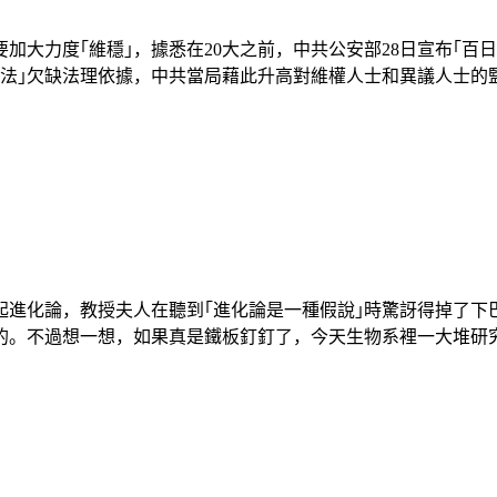
大力度｢維穩｣，據悉在20大之前，中共公安部28日宣布｢百日
法｣欠缺法理依據，中共當局藉此升高對維權人士和異議人士的監控，
起進化論，教授夫人在聽到｢進化論是一種假說｣時驚訝得掉了下
不過想一想，如果真是鐵板釘釘了，今天生物系裡一大堆研究進化論