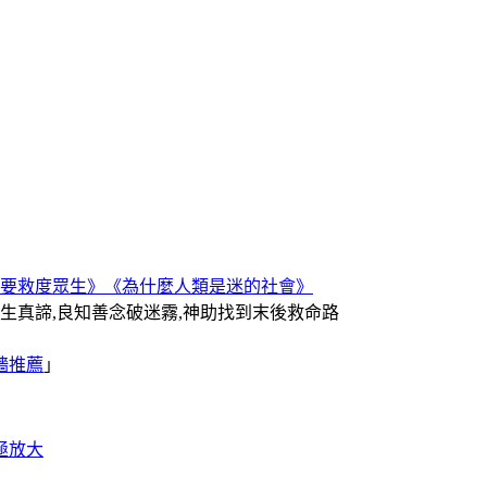
要救度眾生》
《為什麼人類是迷的社會》
人生真諦,良知善念破迷霧,神助找到末後救命路
牆推薦
｣