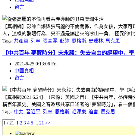
留言
【真相網】彭帥自爆與張高麗的不倫關係，作為女孩，大家可
人，這樣的醜陋行為，只不過是爆出來的冰山一角。 怪異的中共流
Tags:
共產黨
,
列寧
,
張高麗
,
彭帥
,
恩格斯
,
史達林
,
馬克思
【中共百年 夢醒時分】宋永毅：失去自由的絕望中，學
2021-6-25 0:13:06 Fri
中國真相
留言
【真相網2021.6.24】（來源：美國之音）【中共百年，
構百年黨史。美國之音邀您共享口述者的｢夢醒時分｣，看一個個人生
Tags:
中共
,
習近平
,
列寧
,
恩格斯
,
毛澤東
,
迫害
,
馬克思
1 / 21
1
2
3
4
5
...
21
>>