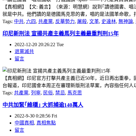
【真相網】【文: 義言】（來源：明慧網）說到｢讀德國書、
就是中共。他們讀的是德國馬克思的書，唱的是法國革命歌，打的
Tags:
中共
,
六四
,
共產黨
,
反華勢力
,
屠殺
,
文革
,
史達林
,
無神論
,
印尼新刑法 宣揚共產主義馬列主義最重判刑15年
2022-12-20 20:26:22 Tue
退黨滅共
留言
【真相網】印尼官方打擊共產主義已近50年，近日再出重拳，
台報道，印尼國會本周正在審理新版刑法草案，內容指任何人以口
Tags:
共產黨
,
列寧
,
民俗
,
禁忌
,
馬克思
中共加緊｢維穩｣ 大抓捕逾140萬人
2022-9-30 0:28:56 Fri
中國真相
,
真相焦點
留言