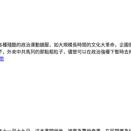
各種殘酷的政治運動鎮壓，如大規模長時間的文化大革命，企圖
外來中共馬列的那點粗粒子，儘管可以在政治強權下暫時去掩蓋淹
思