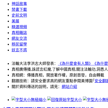
神話故事
禁書下載
史前文明
美展
精選視頻
真相雜誌
網友交流
移民留學
妖言不惑
法輪大法李洪志大師發表：
《為什麼會有人類》
《為什麼
真相廣傳播,誅謊言紅魔,了解中國真相,關注法輪功,洞悉
真相網：傳播真相，開放著作權，原創首發，自由轉載
翻牆技術：請安全要求高的網友重點參閱美博園｢
安全翻
關於資料傳送的說明，請見：
網站介紹