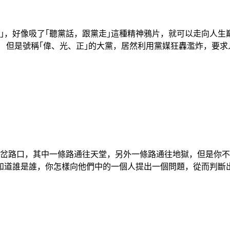
｣，好像吸了｢聽黨話，跟黨走｣這種精神鴉片，就可以走向人生
是號稱｢偉、光、正｣的大黨，居然利用黨媒狂轟濫炸，要求人民｢
個岔路口，其中一條路通往天堂，另外一條路通往地獄，但是你
誰是誰，你怎樣向他們中的一個人提出一個問題，從而判斷出哪條路