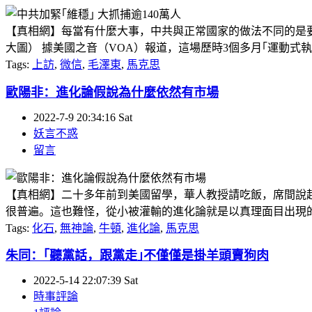
【真相網】每當有什麼大事，中共與正常國家的做法不同的是要加
大圖） 據美國之音（VOA）報道，這場歷時3個多月｢運動式執
Tags:
上訪
,
微信
,
毛澤東
,
馬克思
歐陽非：進化論假說為什麼依然有市場
2022-7-9 20:34:16 Sat
妖言不惑
留言
【真相網】二十多年前到美國留學，華人教授請吃飯，席間說
很普遍。這也難怪，從小被灌輸的進化論就是以真理面目出現的。
Tags:
化石
,
無神論
,
牛頓
,
進化論
,
馬克思
朱同：｢聽黨話，跟黨走｣不僅僅是掛羊頭賣狗肉
2022-5-14 22:07:39 Sat
時事評論