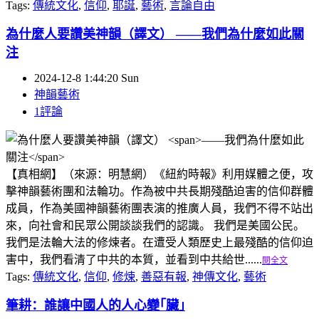
Tags:
傳統文化
,
信仰
,
耶誕
,
藝術
,
言論自由
為什麼人要讚美神韻（譯文）
——我們為什麼如此關
注
2024-12-8 1:44:20 Sun
神韻藝術
1評論
【真相網】（來源：明慧網）《紐約時報》利用媒體之便，攻
擊神韻藝術團和法輪功。作為被中共長期殘酷迫害的信仰群體
成員，作為美國神韻藝術團表演的推廣人員，我們不得不站出
來，向社會和民眾公開談談我們的認識。 我們是美國公民。
我們是法輪大法的修煉者。在遭受人類歷史上最殘酷的信仰迫
害中，我們看清了中共的本質，並看到中共給世......
閱全文
Tags:
傳統文化
,
信仰
,
修煉
,
善惡有報
,
神傳文化
,
藝術
筆耕：誰讓中國人的人心變｢臟｣