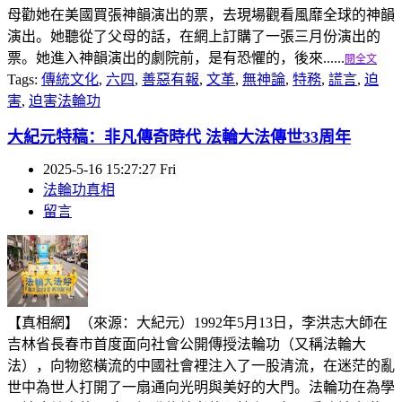
母勸她在美國買張神韻演出的票，去現場觀看風靡全球的神韻
演出。她聽從了父母的話，在網上訂購了一張三月份演出的
票。她進入神韻演出的劇院前，是有恐懼的，後來......
閱全文
Tags:
傳統文化
,
六四
,
善惡有報
,
文革
,
無神論
,
特務
,
謊言
,
迫
害
,
迫害法輪功
大紀元特稿：非凡傳奇時代 法輪大法傳世33周年
2025-5-16 15:27:27 Fri
法輪功真相
留言
【真相網】（來源：大紀元）1992年5月13日，李洪志大師在
吉林省長春市首度面向社會公開傳授法輪功（又稱法輪大
法），向物慾橫流的中國社會裡注入了一股清流，在迷茫的亂
世中為世人打開了一扇通向光明與美好的大門。法輪功在為學