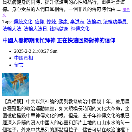
員祛病健身的同時，提升修煉者的心性和品行，重建社會道
德。身心受益的人們口耳相傳，一個非凡的傳奇時代由......
閱全
文
Tags:
傳統文化
,
信仰
,
修煉
,
健康
,
李洪志
,
法輪功
,
法輪功學員
,
法輪大法
,
法輪大法日
,
祛病健身
,
神傳文化
中國人春節期間忙拜神 正在快速回歸對神的信仰
2025-2-2 21:00:27 Sun
中國真相
留言
【真相網】中共以無神論的馬列教條統治中國幾十年，並用盡
各種殘酷的政治運動鎮壓，如大規模長時間的文化大革命，企
圖徹底摧毀中華神傳文化的根，但是，五千年神傳文化的根已
經深入骨髓的浸入中國人的心靈和那片土地的山山水水的每一
個粒子，外來中共馬列的那點粗粒子，儘管可以在政治強權下