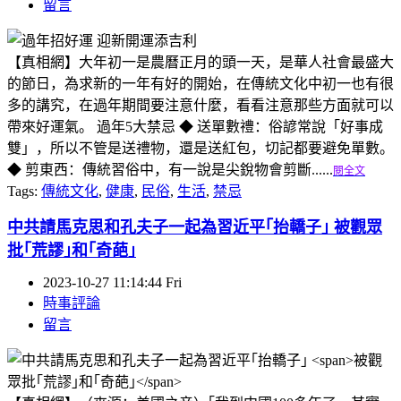
留言
【真相網】大年初一是農曆正月的頭一天，是華人社會最盛大
的節日，為求新的一年有好的開始，在傳統文化中初一也有很
多的講究，在過年期間要注意什麼，看看注意那些方面就可以
帶來好運氣。 過年5大禁忌 ◆ 送單數禮：俗諺常說「好事成
雙」，所以不管是送禮物，還是送紅包，切記都要避免單數。
◆ 剪東西：傳統習俗中，有一說是尖銳物會剪斷......
閱全文
Tags:
傳統文化
,
健康
,
民俗
,
生活
,
禁忌
中共請馬克思和孔夫子一起為習近平｢抬轎子｣
被觀眾
批｢荒謬｣和｢奇葩｣
2023-10-27 11:14:44 Fri
時事評論
留言