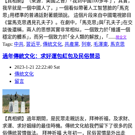
【真相網】（來源：美國之音）｢我到中國100多年了，其實，
我早就是一個中國人了，｣ 一個看似帶著人工智慧臉的｢馬克
思｣用標準的普通話對著鏡頭說。 這個片段來自中國電視節目
《當馬克思遇見孔夫子》。在劇中，｢馬克思｣與｢孔夫子｣在交
談後還稱，兩人的思想其實非常相似，一個致力於｢維護一個
穩定的體系｣，而另一個致力於｢全人類的解放｣，｢......
閱全文
Tags:
中共
,
習近平
,
傳統文化
,
共產黨
,
列寧
,
毛澤東
,
馬克思
過年傳統文化：求好運包紅包及民俗禁忌
2023-1-21 22:22:40 Sat
傳統文化
留言
【真相網】過年期間，是民眾走親訪友，拜神祈福，及求財、
求運、求好姻緣的最佳時機。傳統文化給我們留下了很多的民
俗傳統習慣做法。 拜神祈福 大年初一，民俗習慣是外出走