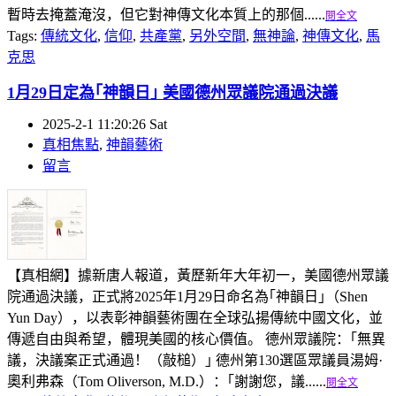
暫時去掩蓋淹沒，但它對神傳文化本質上的那個......
閱全文
Tags:
傳統文化
,
信仰
,
共產黨
,
另外空間
,
無神論
,
神傳文化
,
馬
克思
1月29日定為｢神韻日｣ 美國德州眾議院通過決議
2025-2-1 11:20:26 Sat
真相焦點
,
神韻藝術
留言
【真相網】據新唐人報道，黃歷新年大年初一，美國德州眾議
院通過決議，正式將2025年1月29日命名為｢神韻日｣（Shen
Yun Day），以表彰神韻藝術團在全球弘揚傳統中國文化，並
傳遞自由與希望，體現美國的核心價值。 德州眾議院：｢無異
議，決議案正式通過！（敲槌）｣ 德州第130選區眾議員湯姆·
奧利弗森（Tom Oliverson, M.D.）：｢謝謝您，議......
閱全文