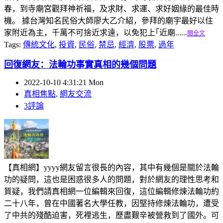
春，到寺廟宮觀拜神祈福，及求財、求運、求好姻緣的最佳時
機。 據台灣知名民俗大師廖大乙介紹，參拜的廟宇最好以住
家附近為主，千萬不可捨近求遠，以免犯上｢近廟......
閱全文
Tags:
傳統文化
,
投資
,
民俗
,
禁忌
,
經濟
,
股票
,
過年
回復網友：法輪功事實真相的幾個問題
2022-10-10 4:31:21 Mon
真相焦點
,
網友交流
3評論
【真相網】yyyy網友留言很長的內容，其中有幾個是關於法輪
功的疑問，這也是困惑很多人的問題，對於網友的理性思考和
質疑，我們請真相網一位編輯來回復，這位編輯修煉法輪功約
二十八年，曾在中國著名大學任教，因堅持修煉法輪功，遭受
了中共的殘酷迫害，死裡逃生，歷盡艱辛被營救到了國外。可