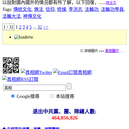
以說對國內國外的情況都有所了解，以下回復，......
閱全文
Tags:
傳統文化
,
佛法
,
信仰
,
修煉
,
李洪志
,
法輪功
,
法輪功學員
,
法輪大法
,
神傳文化
1 / 32
1
2
3
4
5
...
32
>>
⊙ 詳細圖片 »»»
真相圖片
……
Google搜尋
本站搜尋
退出中共黨、團、隊總人數:
464,856,826