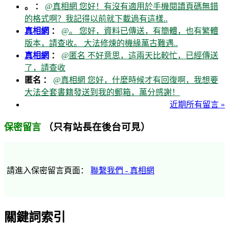
。 ：
@真相網 您好！有沒有適用於手機閱讀頁碼無錯
的格式啊？我記得以前就下載過有這樣..
真相網
：
@。 您好，資料已傳送，有簡體，也有繁體
版本，請查收。 大法修煉的機緣萬古難遇..
真相網
：
@匿名 不好意思，這兩天比較忙，已經傳送
了，請查收
匿名 ：
@真相網 您好，什麼時候才有回復啊，我想要
大法全套書籍發送到我的郵箱，萬分感謝！
近期所有留言 »
（只有站長在後台可見）
保密留言
請進入保密留言頁面：
聯繫我們 - 真相網
關鍵詞索引