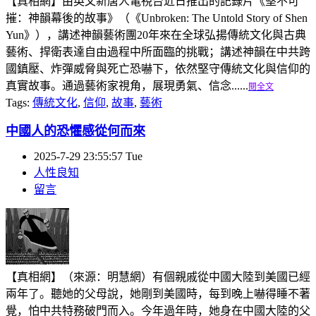
【真相網】由英文新唐人電視台近日推出的記錄片《堅不可
摧：神韻幕後的故事》（《Unbroken: The Untold Story of Shen
Yun》），講述神韻藝術團20年來在全球弘揚傳統文化與古典
藝術、捍衛表達自由過程中所面臨的挑戰；講述神韻在中共跨
國鎮壓、炸彈威脅與死亡恐嚇下，依然堅守傳統文化與信仰的
真實故事。通過藝術家視角，展現勇氣、信念......
閱全文
Tags:
傳統文化
,
信仰
,
故事
,
藝術
中國人的恐懼感從何而來
2025-7-29 23:55:57 Tue
人性良知
留言
【真相網】（來源：明慧網）有個親戚從中國大陸到美國已經
兩年了。聽她的父母說，她剛到美國時，每到晚上嚇得睡不著
覺，怕中共特務破門而入。今年過年時，她身在中國大陸的父