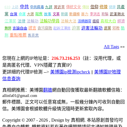
中共
信仰
修煉
610
傳統文化
共產
上訪
中共病毒
九評
習近平
傳說
健康
黨
報應
台灣
命運
大選
故事
文革
新疆
新疆棉
暴力
李洪志
欺騙
武漢肺炎
法輪功學員
江澤民
法律
法輪功
法輪大法
真相大白
經濟
活摘器官
瘟疫
謊言
迫害
迫害法輪功
言論自由
貪污腐敗
退黨
邪教
酷
舞弊
起訴江澤民
重點推薦
刑
馬克思
All Tags
»»
您現在上網的IP地址是：
216.73.216.253
（註：沒用代理，或
是高匿名代理、VPN隱藏了真實IP）
更詳細的代理IP檢測 -->
美博園ip檢測ipcheck
||
美博園IP地理
信息查詢
真相網推薦：美博園
翻牆
網自動回復獲取最新翻牆軟體信箱：
allinfa01@gmail.com
郵件標題、正文可以任意寫或無，一般幾分鐘內可收到自動回
信。美博園會根據軟體升級情況隨時更新索取內容。
Copyright © 2007 - 2026 , Design by 真相網. 本站原創首發均可
免費自由轉載. 轉載資料若有著作權問題請留言通知管理員及