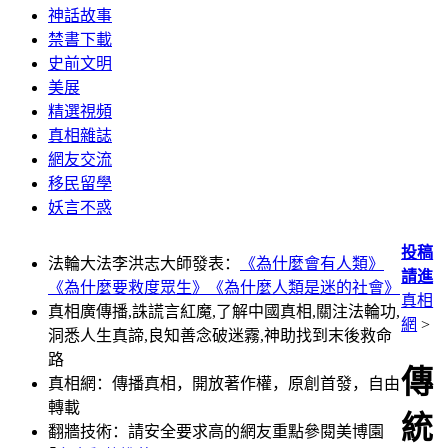
神話故事
禁書下載
史前文明
美展
精選視頻
真相雜誌
網友交流
移民留學
妖言不惑
投稿
法輪大法李洪志大師發表：
《為什麼會有人類》
請進
《為什麼要救度眾生》
《為什麼人類是迷的社會》
真相
真相廣傳播,誅謊言紅魔,了解中國真相,關注法輪功,
網
>
洞悉人生真諦,良知善念破迷霧,神助找到末後救命
路
傳
真相網：傳播真相，開放著作權，原創首發，自由
轉載
統
翻牆技術：請安全要求高的網友重點參閱美博園