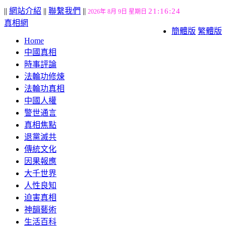
||
網站介紹
||
聯繫我們
||
21:16:24
2026年 8月 9日 星期日
真相網
簡體版
繁體版
Home
中國真相
時事評論
法輪功修煉
法輪功真相
中國人權
警世通言
真相焦點
退黨滅共
傳統文化
因果報應
大千世界
人性良知
迫害真相
神韻藝術
生活百科