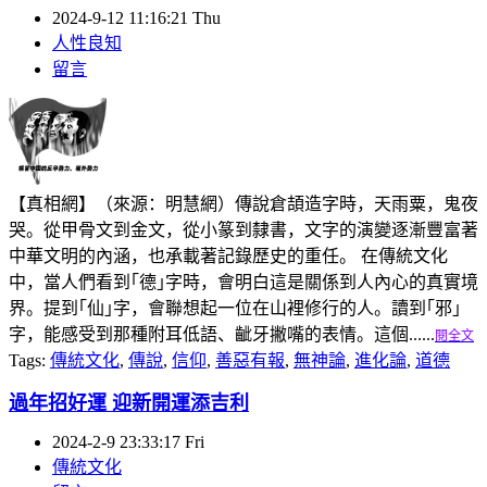
2024-9-12 11:16:21 Thu
人性良知
留言
【真相網】（來源：明慧網）傳說倉頡造字時，天雨粟，鬼夜
哭。從甲骨文到金文，從小篆到隸書，文字的演變逐漸豐富著
中華文明的內涵，也承載著記錄歷史的重任。 在傳統文化
中，當人們看到｢德｣字時，會明白這是關係到人內心的真實境
界。提到｢仙｣字，會聯想起一位在山裡修行的人。讀到｢邪｣
字，能感受到那種附耳低語、齜牙撇嘴的表情。這個......
閱全文
Tags:
傳統文化
,
傳說
,
信仰
,
善惡有報
,
無神論
,
進化論
,
道德
過年招好運 迎新開運添吉利
2024-2-9 23:33:17 Fri
傳統文化