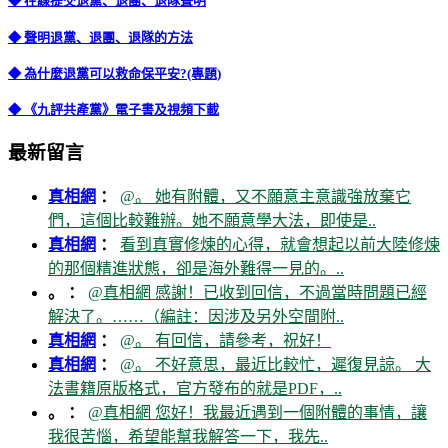
◆ 在線提交退黨、退團、退隊聲明
◆ 聲明退黨、退團、退隊的方法
◆ 為什麼退黨可以救命保平安?(專題)
◆ 《九評共產黨》電子書及視頻下載
最新留言
真相網
：
@。 她有附體，又不願意主意識強放棄它
們，這個比較難辦。她不願意學大法，即使是..
真相網
：
看到真實修煉的心得，就會想起以前大陸修煉
的那個精進狀態，卻是海外難得一見的。..
。 ：
@真相網 感謝！已收到回信，不過當時問題已經
解決了。……（編註：因涉及另外空間附..
真相網
：
@。 有回信，請參考，祝好！
真相網
：
@。 不好意思，最近比較忙，遲復見諒。 大
法書籍原版格式，官方發布的就是PDF，..
。 ：
@真相網 您好！我最近遇到一個附體的事情，讓
我很苦惱，希望能幫我解答一下，我先..