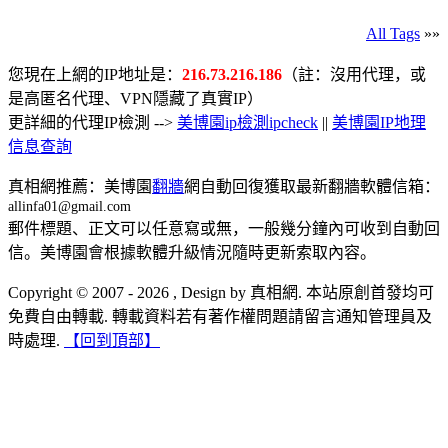
All Tags
»»
您現在上網的IP地址是：
216.73.216.186
（註：沒用代理，或
是高匿名代理、VPN隱藏了真實IP）
更詳細的代理IP檢測 -->
美博園ip檢測ipcheck
||
美博園IP地理
信息查詢
真相網推薦：美博園
翻牆
網自動回復獲取最新翻牆軟體信箱：
allinfa01@gmail.com
郵件標題、正文可以任意寫或無，一般幾分鐘內可收到自動回
信。美博園會根據軟體升級情況隨時更新索取內容。
Copyright © 2007 - 2026 , Design by 真相網. 本站原創首發均可
免費自由轉載. 轉載資料若有著作權問題請留言通知管理員及
時處理.
【回到頂部】