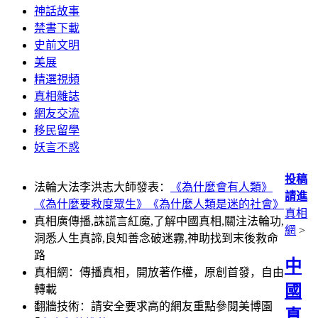
神話故事
禁書下載
史前文明
美展
精選視頻
真相雜誌
網友交流
移民留學
妖言不惑
投稿
法輪大法李洪志大師發表：
《為什麼會有人類》
請進
《為什麼要救度眾生》
《為什麼人類是迷的社會》
真相
真相廣傳播,誅謊言紅魔,了解中國真相,關注法輪功,
網
>
洞悉人生真諦,良知善念破迷霧,神助找到末後救命
路
中
真相網：傳播真相，開放著作權，原創首發，自由
國
轉載
翻牆技術：請安全要求高的網友重點參閱美博園
真