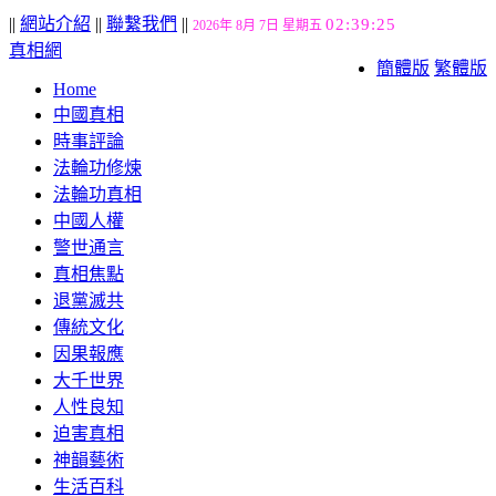
||
網站介紹
||
聯繫我們
||
02:39:26
2026年 8月 7日 星期五
真相網
簡體版
繁體版
Home
中國真相
時事評論
法輪功修煉
法輪功真相
中國人權
警世通言
真相焦點
退黨滅共
傳統文化
因果報應
大千世界
人性良知
迫害真相
神韻藝術
生活百科