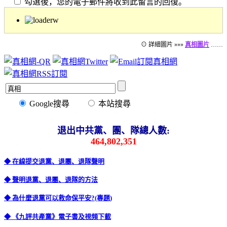
勾選後，您的電子郵件將收到此留言的回復。
⊙ 詳細圖片 »»»
真相圖片
……
Google搜尋
本站搜尋
退出中共黨、團、隊總人數:
464,802,351
◆ 在線提交退黨、退團、退隊聲明
◆ 聲明退黨、退團、退隊的方法
◆ 為什麼退黨可以救命保平安?(專題)
◆ 《九評共產黨》電子書及視頻下載