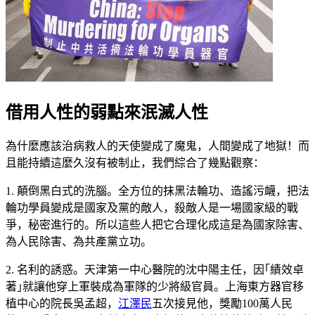
借用人性的弱點來泯滅人性
為什麼應該治病救人的天使變成了魔鬼，人間變成了地獄！而
且能持續這麼久沒有被制止，我們綜合了幾點觀察：
1. 顛倒黑白式的洗腦。全方位的抹黑法輪功、造謠污衊，把法
輪功學員變成是國家及黨的敵人，殺敵人是一場國家級的戰
爭，秘密進行的。所以這些人把它合理化成這是為國家除害、
為人民除害、為共產黨立功。
2. 名利的誘惑。天津第一中心醫院的沈中陽主任，因｢績效卓
著｣就讓他穿上軍裝成為軍隊的少將級官員。上海東方器官移
植中心的院長吳孟超，
江澤民
五次接見他，獎勵100萬人民