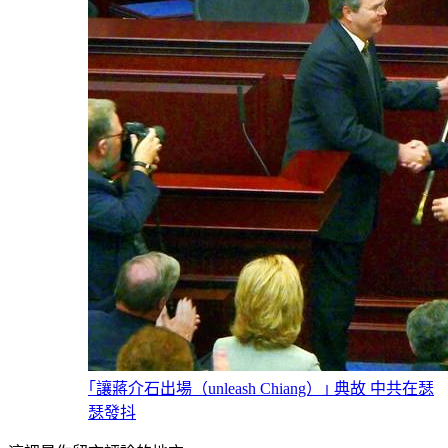
｢讓蔣介石出場（unleash Chiang）｣ 典故 中共在瑟
瑟發抖