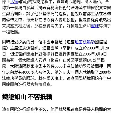
停止
活摘
器官｣的採訪過程中，真是驚心動魄、令人痛心。全
球第一個親自參與活摘器官秘密任務的瀋陽陸軍總醫院實習醫
生鄭治醫師，談了他那些慘痛的過程。他說以前都生活在急遽
的恐怖之中，每天都在擔心有人會追殺他，但是自從勇敢站出
來揭露真相之後，那種感覺消失了，好像是生命和
靈魂
得到了
一種救贖。
同時接受採訪的另一位中國軍醫是《追查
迫害
法輪功
國際組
織》主席汪志遠醫師。追查國際（簡稱）成立於2003年1月20
日，但汪醫師開始針對活摘器官進行調查是在2006年3月9日，
因為有一個大陸證人安妮（化名）在美國華盛頓DC公開揭
露，大陸瀋陽蘇家屯集中營有6000多名法輪功學員被關押，兩
年之內就有4000多人被消失，她的丈夫一個人就摘取了2000多
法輪功學員的眼球。就在當天晚上，追查國際組織開始在全中
國範圍內進行器官移植調查。
鐵證如山 不容抵賴
追查國際進行調查後不久，他們就發現這真是件駭人聽聞的大