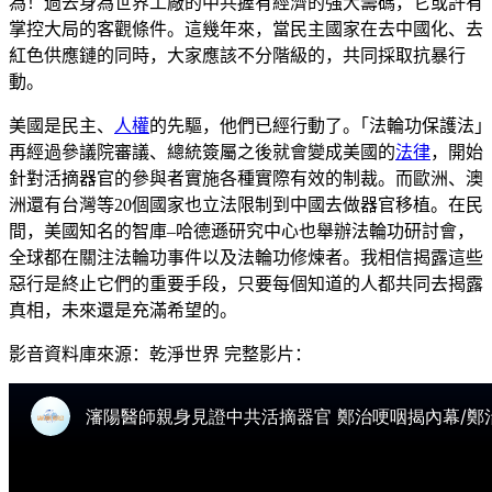
為！過去身為世界工廠的中共握有經濟的強大籌碼，它或許有
掌控大局的客觀條件。這幾年來，當民主國家在去中國化、去
紅色供應鏈的同時，大家應該不分階級的，共同採取抗暴行
動。
美國是民主、
人權
的先驅，他們已經行動了。｢法輪功保護法｣
再經過參議院審議、總統簽屬之後就會變成美國的
法律
，開始
針對活摘器官的參與者實施各種實際有效的制裁。而歐洲、澳
洲還有台灣等20個國家也立法限制到中國去做器官移植。在民
間，美國知名的智庫–哈德遜研究中心也舉辦法輪功研討會，
全球都在關注法輪功事件以及法輪功修煉者。我相信揭露這些
惡行是終止它們的重要手段，只要每個知道的人都共同去揭露
真相，未來還是充滿希望的。
影音資料庫來源：乾淨世界 完整影片：