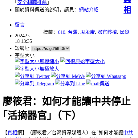
｢
安全翻牆推薦
｣
相
關於資料傳送的說明，請見：
網站介紹
留言
標籤：
610
,
台灣
,
周永康
,
器官移植
,
屠殺
,
2024-9-
新疆
,
江澤民
,
活摘器官
,
迫害
,
迫害法輪功
,
18 13:35
酷刑
短網址
字型大小
廖筱君：如何才能讓中共停止
｢活摘器官｣（下）
【
真相
網】（廖筱君／台灣資深媒體人）在｢如何才能讓
中共