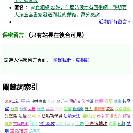
了，請查收
匿名 ：
@真相網 您好，什麼時候才有回復啊，我想要
大法全套書籍發送到我的郵箱，萬分感謝！
近期所有留言 »
（只有站長在後台可見）
保密留言
請進入保密留言頁面：
聯繫我們 - 真相網
關鍵詞索引
中共
信仰
修煉
610
傳統文化
共產
上訪
中共病毒
九評
習近平
傳說
健康
黨
報應
台灣
命運
大選
故事
文革
新疆
新疆棉
暴力
李洪志
欺騙
武漢肺炎
法輪功學員
江澤民
法律
法輪功
法輪大法
真相大白
經濟
活摘器官
瘟疫
謊言
迫害
迫害法輪功
言論自由
貪污腐敗
退黨
邪教
酷
舞弊
起訴江澤民
重點推薦
刑
馬克思