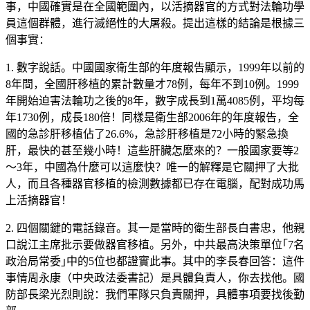
事，中國確實是在全國範圍內，以活摘器官的方式對法輪功學
員這個群體，進行滅絕性的大屠殺。提出這樣的結論是根據三
個事實：
1. 數字說話。中國國家衛生部的年度報告顯示，1999年以前的
8年間，全國肝移植的累計數量才78例，每年不到10例。1999
年開始迫害法輪功之後的8年，數字成長到1萬4085例，平均每
年1730例，成長180倍！同樣是衛生部2006年的年度報告，全
國的急診肝移植佔了26.6%，急診肝移植是72小時的緊急換
肝，最快的甚至幾小時！這些肝臟怎麼來的？一般國家要等2
～3年，中國為什麼可以這麼快？唯一的解釋是它關押了大批
人，而且各種器官移植的檢測數據都已存在電腦，配對成功馬
上活摘器官！
2. 四個關鍵的電話錄音。其一是當時的衛生部長白書忠，他親
口說江主席批示要做器官移植。另外，中共最高決策單位｢7名
政治局常委｣中的5位也都證實此事。其中的李長春回答：這件
事情周永康（中央政法委書記）是具體負責人，你去找他。國
防部長梁光烈則說：我們軍隊只負責關押，具體事項要找後勤