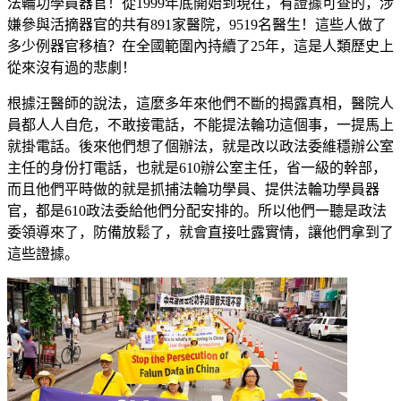
法輪功學員器官！從1999年底開始到現在，有證據可查的，涉
嫌參與活摘器官的共有891家醫院，9519名醫生！這些人做了
多少例器官移植？在全國範圍內持續了25年，這是人類歷史上
從來沒有過的悲劇！
根據汪醫師的說法，這麼多年來他們不斷的揭露真相，醫院人
員都人人自危，不敢接電話，不能提法輪功這個事，一提馬上
就掛電話。後來他們想了個辦法，就是改以政法委維穩辦公室
主任的身份打電話，也就是610辦公室主任，省一級的幹部，
而且他們平時做的就是抓捕法輪功學員、提供法輪功學員器
官，都是610政法委給他們分配安排的。所以他們一聽是政法
委領導來了，防備放鬆了，就會直接吐露實情，讓他們拿到了
這些證據。