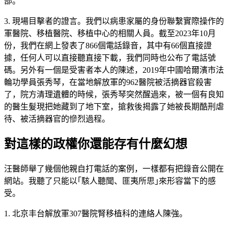
部。
3. 現場目擊者的證言。我們以病患家屬的身份聯繫實際操作的
軍醫院、移植醫院、移植中心的相關人員。截至2023年10月
份，我們在網上發表了866個電話錄音，其中有66個直接證
據，任何人可以直接聽直接下載，我們同時也公布了電話號
碼。另外有一個是受害者本人的陳述，2019年中國哈爾濱市法
輪功學員張秀琴，在當地解放軍的962醫院被活摘器官殺害
了，院方清理遺體的時候，張秀琴突然醒過來，被一個有良知
的醫生髮現把她藏到了地下室，搶救後揭露了她被長期酷刑虐
待、被活摘器官的慘烈過程。
對這樣的政權你還能存有什麼幻想
汪醫師舉了幾個他親自打電話的案例，一樣都有把錄音公開在
網站。我聽了只能以｢駭人聽聞、匪夷所思｣來形容當下的感
受。
1. 北京丰台解放軍307醫院腎移植科的連絡人陳強。