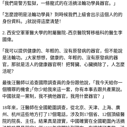
｢我們是警方監獄，一條龍式的在活摘法輪功學員器官。｣
｢怎麼證明是法輪功學員？到時候我們上級會出示這個人的的
身份資料。｣就說得這麼清楚！
2. 西安空軍軍醫大學的附屬醫院–西京醫院腎移植科的醫生李
國偉。
｢我可以提供健康的、年輕的、沒有原發病的器官，但不能說
是法輪功。｣大家想想，健康的、年輕的、沒有原發病的器
官，那就是活人的健康器官啊！把腎臟、心臟摘除了，人怎麼
活呢？
最後汪醫師以追查國際調查員的身份跟他說，｢我今天給你一
個贖罪的機會｣｢你少給我來這一套，你有本事去跟共產黨說。
中國就是一黨制，我不摘他器官，我用什麼器官？｣
18年來，汪醫師在全國範圍調查，從北京、天津、上海、廣
州、杭州這些地方打了17個電話，涉及到17個省、12個頂級醫
院的院長、主任。結果真是證實，中國確實在全國範圍內活摘