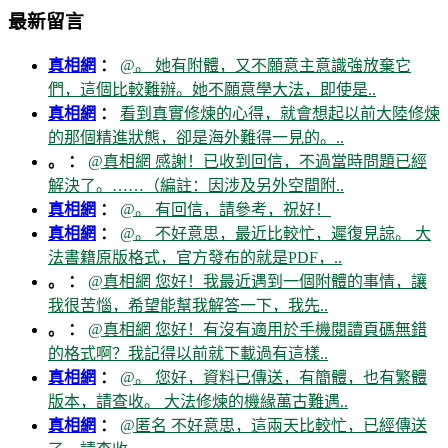
最新留言
真相網
：
@。 她有附體，又不願意主意識強放棄它
們，這個比較難辦。她不願意學大法，即使是..
真相網
：
看到真實修煉的心得，就會想起以前大陸修煉
的那個精進狀態，卻是海外難得一見的。..
。 ：
@真相網 感謝！已收到回信，不過當時問題已經
解決了。……（編註：因涉及另外空間附..
真相網
：
@。 有回信，請參考，祝好！
真相網
：
@。 不好意思，最近比較忙，遲復見諒。 大
法書籍原版格式，官方發布的就是PDF，..
。 ：
@真相網 您好！我最近遇到一個附體的事情，讓
我很苦惱，希望能幫我解答一下，我先..
。 ：
@真相網 您好！有沒有適用於手機閱讀頁碼無錯
的格式啊？我記得以前就下載過有這樣..
真相網
：
@。 您好，資料已傳送，有簡體，也有繁體
版本，請查收。 大法修煉的機緣萬古難遇..
真相網
：
@匿名 不好意思，這兩天比較忙，已經傳送