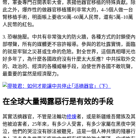
幣，軍委專門召開表彰大會，表揚他器官移植的特殊貢獻。除
此之外，爆炸性的做器官移植獲利非常大的，4–5個人做一台
腎移植手術，明面帳上要收50萬–60萬人民幣，還有5萬–10萬
人民幣的紅包。
3. 恐嚇施壓。中共有非常強大的防火牆，各種方式的封鎖使內
部噤聲，所有的媒體更不容許報導。參與的若吐露實情，面臨
的就是牢獄之災甚或生命的危險。對全世界，這個真相曝光也
好多年了，為什麼各國政府沒有什麼太大反應？中共採取外交
的、政治的、經濟的各種威嚇手段，迫使世界各國不敢吭聲，
最重要的當然是經濟壓力。
在全球大量揭露惡行是有效的手段
其實活摘器官，不管是法輪功
修煉
者，或是新疆維吾爾族及其
他被迫害者，25年來，有多少人受害，有多少家屬在黑夜中哭
泣，他們的哭泣沒有辦法被聽見，這是一個人神共憤的殘暴行