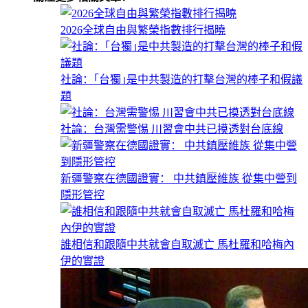
2026全球自由與繁榮指數排行揭曉
社論：｢台獨｣是中共製造的打擊台灣的棒子和假議
題
社論：台灣需警惕 川習會中共已摸透對台底線
新疆警察在德國證實： 中共鎮壓維族 從集中營到
隱形管控
誰相信和跟隨中共就會自取滅亡 馬杜羅和哈梅內
伊的實證