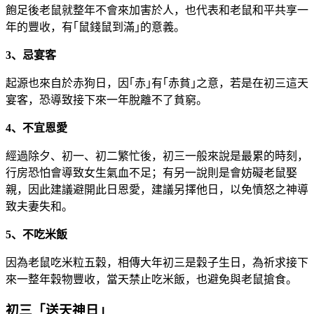
飽足後老鼠就整年不會來加害於人，也代表和老鼠和平共享一
年的豐收，有｢鼠錢鼠到滿｣的意義。
3、忌宴客
起源也來自於赤狗日，因｢赤｣有｢赤貧｣之意，若是在初三這天
宴客，恐導致接下來一年脫離不了貧窮。
4、不宜恩愛
經過除夕、初一、初二繁忙後，初三一般來說是最累的時刻，
行房恐怕會導致女生氣血不足；有另一說則是會妨礙老鼠娶
親，因此建議避開此日恩愛，建議另擇他日，以免憤怒之神導
致夫妻失和。
5、不吃米飯
因為老鼠吃米粒五穀，相傳大年初三是穀子生日，為祈求接下
來一整年穀物豐收，當天禁止吃米飯，也避免與老鼠搶食。
初三「送天神日」