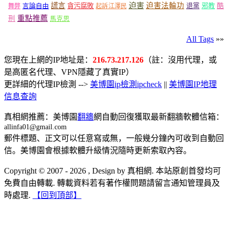
謊言
迫害
迫害法輪功
言論自由
貪污腐敗
退黨
邪教
酷
舞弊
起訴江澤民
重點推薦
刑
馬克思
All Tags
»»
您現在上網的IP地址是：
216.73.217.126
（註：沒用代理，或
是高匿名代理、VPN隱藏了真實IP）
更詳細的代理IP檢測 -->
美博園ip檢測ipcheck
||
美博園IP地理
信息查詢
真相網推薦：美博園
翻牆
網自動回復獲取最新翻牆軟體信箱：
allinfa01@gmail.com
郵件標題、正文可以任意寫或無，一般幾分鐘內可收到自動回
信。美博園會根據軟體升級情況隨時更新索取內容。
Copyright © 2007 - 2026 , Design by 真相網. 本站原創首發均可
免費自由轉載. 轉載資料若有著作權問題請留言通知管理員及
時處理.
【回到頂部】