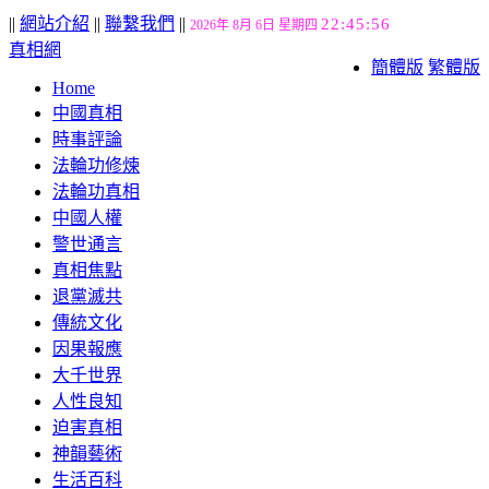
||
網站介紹
||
聯繫我們
||
22:45:57
2026年 8月 6日 星期四
真相網
簡體版
繁體版
Home
中國真相
時事評論
法輪功修煉
法輪功真相
中國人權
警世通言
真相焦點
退黨滅共
傳統文化
因果報應
大千世界
人性良知
迫害真相
神韻藝術
生活百科