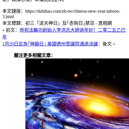
本文鏈接：https://dafahao.com/zh-tw/chinese-new-year-taboos-
3.html
本文標題：初三「送天神日」及｢赤狗日｣禁忌 - 真相網
« 前文：
恭祝法輪功創始人李洪志大師過年好！
二零二五乙巳
年
1月29日定為｢神韻日｣ 美國德州眾議院通過決議
：後文 »
關注更多相關文章：