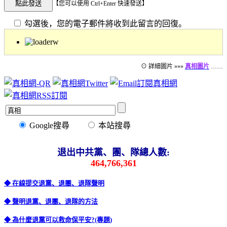
【您可以使用 Ctrl+Enter 快速發送】
勾選後，您的電子郵件將收到此留言的回復。
⊙ 詳細圖片 »»»
真相圖片
……
Google搜尋
本站搜尋
退出中共黨、團、隊總人數:
464,766,361
◆ 在線提交退黨、退團、退隊聲明
◆ 聲明退黨、退團、退隊的方法
◆ 為什麼退黨可以救命保平安?(專題)