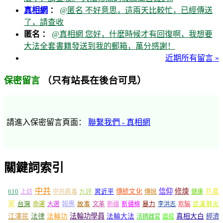
真相網
：
@匿名 不好意思，這兩天比較忙，已經傳送
了，請查收
匿名 ：
@真相網 您好，什麼時候才有回復啊，我想要
大法全套書籍發送到我的郵箱，萬分感謝！
近期所有留言 »
（只有站長在後台可見）
保密留言
請進入保密留言頁面：
聯繫我們 - 真相網
關鍵詞索引
中共
信仰
修煉
610
傳統文化
共產
上訪
中共病毒
九評
習近平
傳說
健康
黨
報應
台灣
命運
大選
故事
文革
新疆
新疆棉
暴力
李洪志
欺騙
武漢肺炎
法輪功學員
江澤民
法律
法輪功
法輪大法
真相大白
經濟
活摘器官
瘟疫