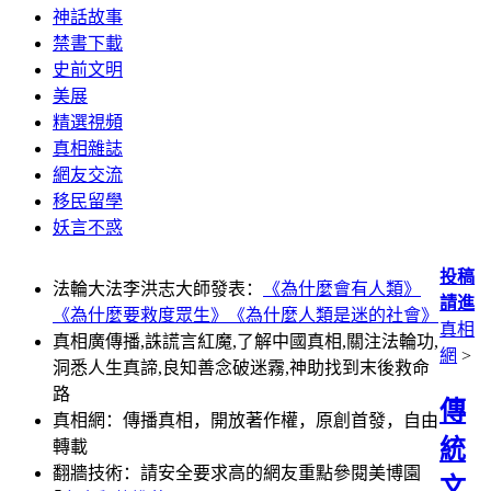
神話故事
禁書下載
史前文明
美展
精選視頻
真相雜誌
網友交流
移民留學
妖言不惑
投稿
法輪大法李洪志大師發表：
《為什麼會有人類》
請進
《為什麼要救度眾生》
《為什麼人類是迷的社會》
真相
真相廣傳播,誅謊言紅魔,了解中國真相,關注法輪功,
網
>
洞悉人生真諦,良知善念破迷霧,神助找到末後救命
路
傳
真相網：傳播真相，開放著作權，原創首發，自由
統
轉載
翻牆技術：請安全要求高的網友重點參閱美博園
文