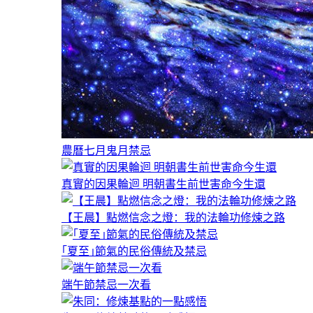
農曆七月鬼月禁忌
真實的因果輪迴 明朝書生前世害命今生還
【王晨】點燃信念之燈：我的法輪功修煉之路
｢夏至｣節氣的民俗傳統及禁忌
端午節禁忌一次看