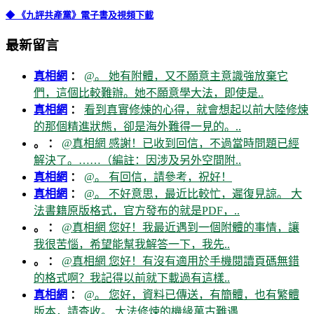
◆ 《九評共產黨》電子書及視頻下載
最新留言
真相網
：
@。 她有附體，又不願意主意識強放棄它
們，這個比較難辦。她不願意學大法，即使是..
真相網
：
看到真實修煉的心得，就會想起以前大陸修煉
的那個精進狀態，卻是海外難得一見的。..
。 ：
@真相網 感謝！已收到回信，不過當時問題已經
解決了。……（編註：因涉及另外空間附..
真相網
：
@。 有回信，請參考，祝好！
真相網
：
@。 不好意思，最近比較忙，遲復見諒。 大
法書籍原版格式，官方發布的就是PDF，..
。 ：
@真相網 您好！我最近遇到一個附體的事情，讓
我很苦惱，希望能幫我解答一下，我先..
。 ：
@真相網 您好！有沒有適用於手機閱讀頁碼無錯
的格式啊？我記得以前就下載過有這樣..
真相網
：
@。 您好，資料已傳送，有簡體，也有繁體
版本，請查收。 大法修煉的機緣萬古難遇..