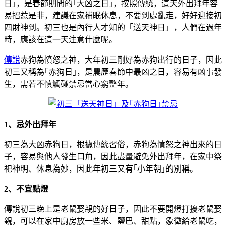
日｣，是春節期間的｢大凶之日｣，按照傳統，這天外出拜年容
易招惹是非，建議在家補眠休息，不要到處亂走，好好迎接初
四財神到。初三也是內行人才知的「送天神日」，人們在過年
時，應該在這一天注意什麼呢。
傳說
赤狗為憤怒之神，大年初三剛好為赤狗出行的日子，因此
初三又稱為｢赤狗日｣，是農歷春節中最凶之日，容易有凶事發
生，需若不慎觸碰禁忌當心窮整年。
1、忌外出拜年
初三為大凶赤狗日，根據傳統習俗，赤狗為憤怒之神出來的日
子，容易與他人發生口角，因此盡量避免外出拜年，在家中祭
祀神明、休息為妙，因此年初三又有｢小年朝｣的別稱。
2、不宜點燈
傳說初三晚上是老鼠娶親的好日子，因此不要開燈打擾老鼠娶
親，可以在家中廚房放一些米、鹽巴、甜點，象徵給老鼠吃，