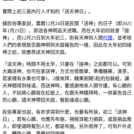
實際上初三是內行人才知的「送天神日」。
據民俗專家說，農曆12月24日是民間「送神」的日子（即2025
年1月23日），即送各神明返天述職，而在大年初四就會「接
神」，而12月25日到大年初三，則有天神到人間
代理
，並考核
人們的表現是否跟神明到天庭報告的一樣，因此在大年初四接
神之前，就應恭送天神回天庭。
「送天神」時間不用太早，只要在「接神」之前都可以。可到
大廟送神，也可在家送神，方式也很簡單，準備糖果，清茶，
若家裡有水果也可拿1、2樣來拜，糖果剝開5粒的包裝紙，讓
天神聞得到味道，而送神時，要感謝祂來人間守護，有心願的
人，不妨將心願寫在紅紙上，在跟天神膜拜時，一併稟告自己
的心願，請天神帶回天庭，幫助達成心願。
民俗專家也說，有祈求得到什麼，也要有所捨，初三「送神
日」，若有心願，也應先布施，視經濟能力捐款，或是捐血救
人，即使適時幫別人忙，都是布施。另外雨停了，可到戶外走
走，轉換心情，準備初四接神。