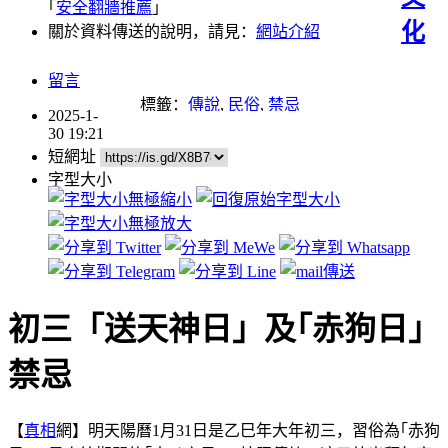
｢
安全翻牆推薦
｣
化
關於資料傳送的說明，請見：
網站介紹
留言
標籤：
傳說
,
民俗
,
禁忌
2025-1-
30 19:21
短網址
字型大小
初三「送天神日」及｢赤狗日｣
禁忌
【
真相
網】明天陽曆1月31日是乙巳年大年初三，習俗為｢赤狗