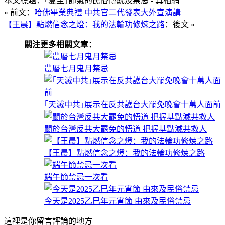
本文標題：｢夏至｣節氣的民俗傳統及禁忌 - 真相網
« 前文：
哈佛畢業典禮 中共官二代發表大外宣演講
【王晨】點燃信念之燈：我的法輪功修煉之路
：後文 »
關注更多相關文章：
農曆七月鬼月禁忌
｢天滅中共｣展示在反共護台大罷免晚會十萬人面前
關於台灣反共大罷免的悟道 把握基點滅共救人
【王晨】點燃信念之燈：我的法輪功修煉之路
端午節禁忌一次看
今天是2025乙巳年元宵節 由來及民俗禁忌
這裡是你留言評論的地方