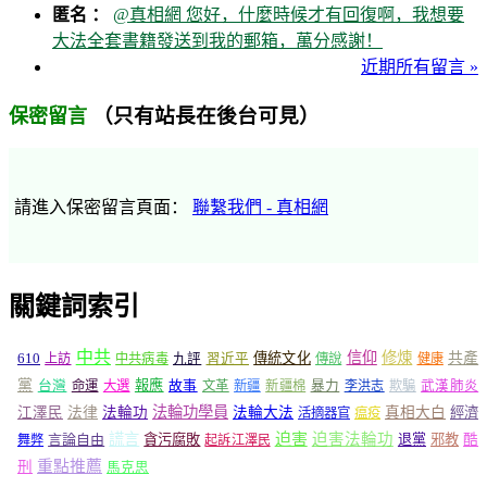
匿名 ：
@真相網 您好，什麼時候才有回復啊，我想要
大法全套書籍發送到我的郵箱，萬分感謝！
近期所有留言 »
（只有站長在後台可見）
保密留言
請進入保密留言頁面：
聯繫我們 - 真相網
關鍵詞索引
中共
信仰
修煉
610
傳統文化
共產
上訪
中共病毒
九評
習近平
傳說
健康
黨
報應
台灣
命運
大選
故事
文革
新疆
新疆棉
暴力
李洪志
欺騙
武漢肺炎
法輪功學員
江澤民
法律
法輪功
法輪大法
真相大白
經濟
活摘器官
瘟疫
謊言
迫害
迫害法輪功
言論自由
貪污腐敗
退黨
邪教
酷
舞弊
起訴江澤民
重點推薦
刑
馬克思