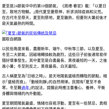
夏至是24節氣中中的第10個節氣，《周禮·春官》載：｢以夏日
至，致地方物魈。｣周代夏至要祭神，祈求消除疫病和災荒。
在古代冬至祭天，夏至則祭地，夏至雖熱，但要到大暑前後才
是天氣最熱的時間。
圖取自網路
以民俗角度來看，農曆新年、端午、中秋等三節，以及夏至、
冬至二大節氣，因磁場轉換較為劇烈，這些日子前後通常易伴
隨好壞事發生。其中夏至是白晝最長、黑夜最短的一天，之後
進小暑；冬至則反之，黑夜最長、白天最短。
古人稱夏至為｢日極之時｣，是天地陽氣盛極而轉陰的節點，暗
示｢盛極而衰｣、｢動極則靜｣的自然規律。民間有｢夏至不食
寒，冬至難
過年
｣的說法，提醒此時應注重養心、養神，平衡
身體與情緒的內外動能。
夏至期間陽氣最盛，情緒也容易浮動，夏至有一些禁忌，真相