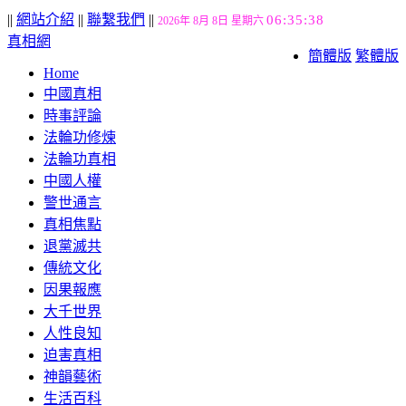
||
網站介紹
||
聯繫我們
||
06:35:38
2026年 8月 8日 星期六
真相網
簡體版
繁體版
Home
中國真相
時事評論
法輪功修煉
法輪功真相
中國人權
警世通言
真相焦點
退黨滅共
傳統文化
因果報應
大千世界
人性良知
迫害真相
神韻藝術
生活百科