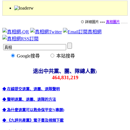
⊙ 詳細圖片 »»»
真相圖片
……
Google搜尋
本站搜尋
退出中共黨、團、隊總人數:
464,831,219
◆ 在線提交退黨、退團、退隊聲明
◆ 聲明退黨、退團、退隊的方法
◆ 為什麼退黨可以救命保平安?(專題)
◆ 《九評共產黨》電子書及視頻下載