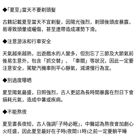
◆｢夏至｣當天不要剃頭髮
古籍記載夏至當天不宜剃髮，因陽光強烈，剃頭後頭皮暴露，
易導致頭暈或曬傷，甚至連帶造成運勢下滑。
◆注意游泳和行車安全
天氣越來越熱，出遊戲水的人變多，但別忘了三節及大節氣前
後易生意外，包含「抓交替」、「車關」等狀況，因此一定要
注意安全，駕駛汽機車則平心靜氣，減速慢行為宜。
◆別過度曝晒
夏至陽氣最盛，日照強烈，古人更認為長時間暴露在烈日下會
損耗元氣，造成中暑或疾病。
◆不能熬夜
夏至晝長夜短，古人強調｢子時必眠｣，中醫認為熬夜會加劇心
火旺盛，因此夏至最好在子時(夜間11時)之前一定要躺平睡