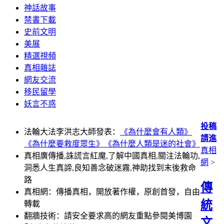
神話故事
禁書下載
史前文明
美展
精選視頻
真相雜誌
網友交流
移民留學
妖言不惑
投稿
法輪大法李洪志大師發表：
《為什麼會有人類》
請進
《為什麼要救度眾生》
《為什麼人類是迷的社會》
真相
真相廣傳播,誅謊言紅魔,了解中國真相,關注法輪功,
網
>
洞悉人生真諦,良知善念破迷霧,神助找到末後救命
路
傳
真相網：傳播真相，開放著作權，原創首發，自由
統
轉載
翻牆技術：請安全要求高的網友重點參閱美博園
文