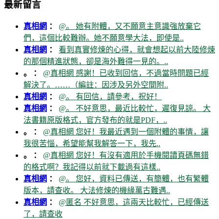
最新留言
真相網
：
@。 她有附體，又不願意主意識強放棄它
們，這個比較難辦。她不願意學大法，即使是..
真相網
：
看到真實修煉的心得，就會想起以前大陸修煉
的那個精進狀態，卻是海外難得一見的。..
。 ：
@真相網 感謝！已收到回信，不過當時問題已經
解決了。……（編註：因涉及另外空間附..
真相網
：
@。 有回信，請參考，祝好！
真相網
：
@。 不好意思，最近比較忙，遲復見諒。 大
法書籍原版格式，官方發布的就是PDF，..
。 ：
@真相網 您好！我最近遇到一個附體的事情，讓
我很苦惱，希望能幫我解答一下，我先..
。 ：
@真相網 您好！有沒有適用於手機閱讀頁碼無錯
的格式啊？我記得以前就下載過有這樣..
真相網
：
@。 您好，資料已傳送，有簡體，也有繁體
版本，請查收。 大法修煉的機緣萬古難遇..
真相網
：
@匿名 不好意思，這兩天比較忙，已經傳送
了，請查收