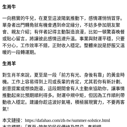
生肖牛
一向務實的牛兒，在夏至這波陽氣推動下，感情運悄悄冒芽。
單身者出門轉角就有機會遇到命定緣分，不妨多參加朋友聚
會、親友介紹；有伴者記得主動製造浪漫，比如一頓驚喜晚餐
或貼心留言，將讓彼此感情迅速升溫。事業與財運平穩，只要
不分心，工作效率不錯，正財收入穩定。整體來說是舒服又溫
暖的一段轉運期。
生肖羊
對生肖羊來說，夏至是一段「前方有光、身後有靠」的黃金時
機。工作上容易得到上司或長輩的肯定，尤其若你有新計劃、
創意提案或想換跑道，這段期間會有人主動來協助你，讓事情
推動起來比預期順利得多。財運中規中矩，但因為工作順利帶
動收入穩定。建議你趁這波好氣場，積極展現實力，不要再客
氣！
本文鏈接：https://dafahao.com/zh-tw/summer-solstice.html