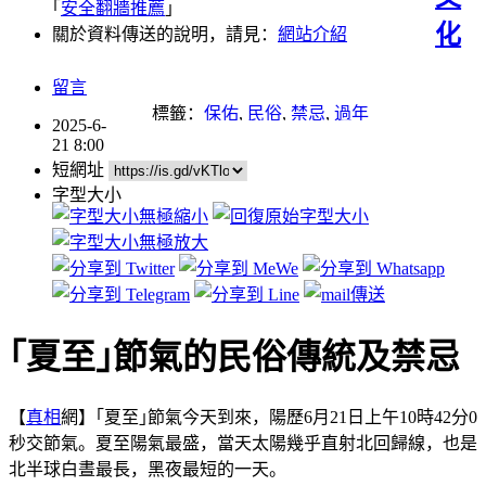
｢
安全翻牆推薦
｣
化
關於資料傳送的說明，請見：
網站介紹
留言
標籤：
保佑
,
民俗
,
禁忌
,
過年
2025-6-
21 8:00
短網址
字型大小
｢夏至｣節氣的民俗傳統及禁忌
【
真相
網】｢夏至｣節氣今天到來，陽歷6月21日上午10時42分0
秒交節氣。夏至陽氣最盛，當天太陽幾乎直射北回歸線，也是
北半球白晝最長，黑夜最短的一天。