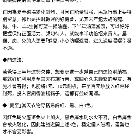
網根據民俗流傳彙集如下供讀者參考：
正因為夏至磁場變化劇烈，且因正能量很強，民眾行事上要特
別留意，卻也是招財轉運的好機會，尤其去年犯太歲的龍、
狗、牛、羊4生肖可望一掃陰霾，下半年鴻運當頭，可以好好
把握保持正面活力、親切待人，就能事半功倍招來貴人。屬
猴、虎、兔的人更要｢躲夏｣小心防曬避暑，避免過度曝曬引發
不適。
◆開運法：
若覺得上半年運勢欠佳，想要更進一步幫自己開運招財納福，
那就好好利用夏至當天布施行善，或關心久未聯繫的親友，有
施才會有得；也能將1元、10元銅板，甚至百元鈔放入紅包袋
封死，投入宮廟香油錢箱子，這都有益於開運。
◆｢夏至｣當天衣物穿搭忌諱紅、黑、白3色，
因紅色屬火應避免火上加火，黑色屬水則水火不容，白色屬金
會被火融化，因此建議避開上述3色，穩定個人磁場，運勢也
才不會受影響。