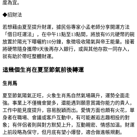
度為宜。
◆招財法
若想藉由夏至提升財運，據民俗專家小孟老師分享開運方法
「借日旺運法」，在中午11點至13點間，將放有95元硬幣的碗
放置於陽光下曝曬約10分鐘，象徵吸收陽氣與帝王能量。接著
將硬幣隨身攜帶9天後再存入銀行，或與其他存款一同存入，
就有助於帶旺整體財運。
這幾個生肖在夏至節氣前後轉運
生肖馬
夏至節氣陽氣正旺，火象生肖馬自然氣場飆升，運勢全面走
強。事業上不僅機會變多，還能遇到願意賞識你能力的貴人，
工作中能見度提升，容易脫穎而出。愛情方面也頗有火花，單
身者在職場、會議或客戶互動中，有可能邂逅志趣相投的對
象；有伴侶者則與對方默契上升，互動親密、情感加溫。財運
上前段略為保守，但月底有望小爆發，適合做進帳規劃。