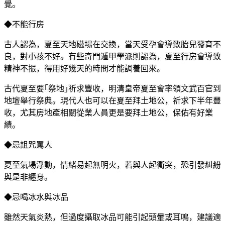
覺。
◆不能行房
古人認為，夏至天地磁場在交換，當天受孕會導致胎兒發育不
良，對小孩不好。有些奇門遁甲學派則認為，夏至行房會導致
精神不振，得用好幾天的時間才能調養回來。
古代夏至要｢祭地｣祈求豐收，明清皇帝夏至會率領文武百官到
地壇舉行祭典。現代人也可以在夏至拜土地公，祈求下半年豐
收，尤其房地產相關從業人員更是要拜土地公，保佑有好業
績。
◆忌詛咒罵人
夏至氣場浮動，情緒易起無明火，若與人起衝突，恐引發糾紛
與是非纏身。
◆忌喝冰水與冰品
雖然天氣炎熱，但過度攝取冰品可能引起頭暈或耳鳴，建議適