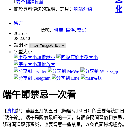
｢
安全翻牆推薦
｣
化
關於資料傳送的說明，請見：
網站介紹
留言
標籤：
健康
,
民俗
,
禁忌
2025-5-
28 22:40
短網址
字型大小
端午節禁忌一次看
【
真相
網】農歷五月初五日（陽歷5月31日）的重要傳統節日
｢端午節｣，端午是陽氣最旺的一天，有很多民間習俗和禁忌，
既可開運驅邪避災，也要留意一些禁忌，以免負面磁場纏身。