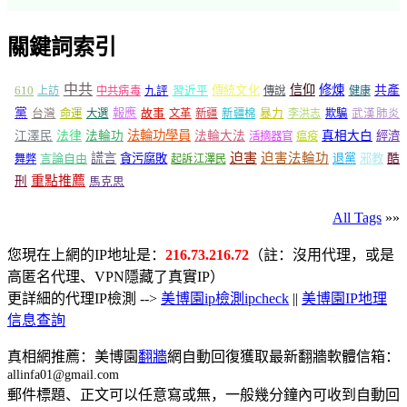
關鍵詞索引
中共
信仰
修煉
610
傳統文化
共產
上訪
中共病毒
九評
習近平
傳說
健康
黨
報應
台灣
命運
大選
故事
文革
新疆
新疆棉
暴力
李洪志
欺騙
武漢肺炎
法輪功學員
江澤民
法律
法輪功
法輪大法
真相大白
經濟
活摘器官
瘟疫
謊言
迫害
迫害法輪功
言論自由
貪污腐敗
退黨
邪教
酷
舞弊
起訴江澤民
重點推薦
刑
馬克思
All Tags
»»
您現在上網的IP地址是：
216.73.216.72
（註：沒用代理，或是
高匿名代理、VPN隱藏了真實IP）
更詳細的代理IP檢測 -->
美博園ip檢測ipcheck
||
美博園IP地理
信息查詢
真相網推薦：美博園
翻牆
網自動回復獲取最新翻牆軟體信箱：
allinfa01@gmail.com
郵件標題、正文可以任意寫或無，一般幾分鐘內可收到自動回