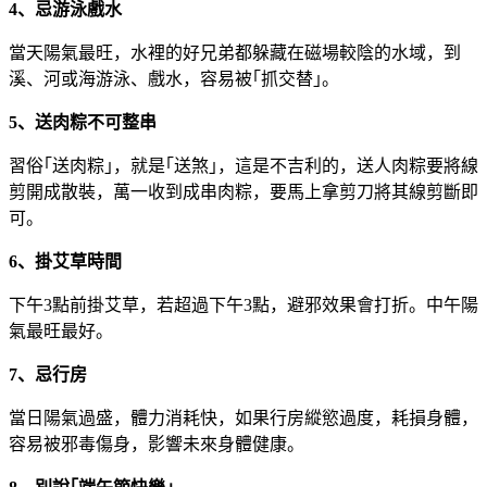
4、忌游泳戲水
當天陽氣最旺，水裡的好兄弟都躲藏在磁場較陰的水域，到
溪、河或海游泳、戲水，容易被｢抓交替｣。
5、送肉粽不可整串
習俗｢送肉粽｣，就是｢送煞｣，這是不吉利的，送人肉粽要將線
剪開成散裝，萬一收到成串肉粽，要馬上拿剪刀將其線剪斷即
可。
6、掛艾草時間
下午3點前掛艾草，若超過下午3點，避邪效果會打折。中午陽
氣最旺最好。
7、忌行房
當日陽氣過盛，體力消耗快，如果行房縱慾過度，耗損身體，
容易被邪毒傷身，影響未來身體健康。