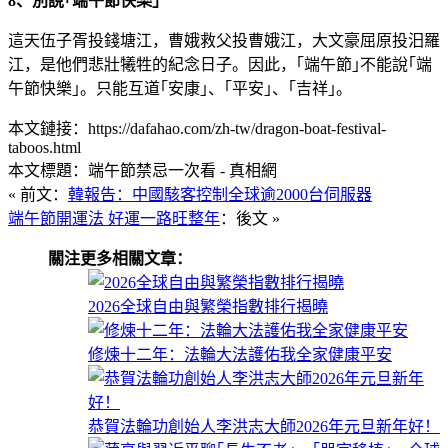
8、別說｢端午節快樂｣
這天伍子胥投錢塘江，曹娥救父投曹娥江，大文豪屈原投汨羅
江，是他們悲壯犧牲的紀念日子。因此，｢端午節｣不能說｢端
午節快樂｣。只能互道｢安康｣、｢平安｣、｢吉祥｣。
本文鏈接：https://dafahao.com/zh-tw/dragon-boat-festival-
taboos.html
本文標題：端午節禁忌一次看 - 真相網
« 前文：
韓報告：中國駭客控制全球逾2000台伺服器
端午節開運法 好運一路旺整年
：後文 »
關注更多相關文章：
2026全球自由與繁榮指數排行揭曉
修煉十二年：法輪大法護佑我全家健康平安
恭賀法輪功創始人李洪志大師2026年元旦新年好！