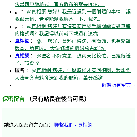
法書籍原版格式，官方發布的就是PDF，..
。 ：
@真相網 您好！我最近遇到一個附體的事情，讓
我很苦惱，希望能幫我解答一下，我先..
。 ：
@真相網 您好！有沒有適用於手機閱讀頁碼無錯
的格式啊？我記得以前就下載過有這樣..
真相網
：
@。 您好，資料已傳送，有簡體，也有繁體
版本，請查收。 大法修煉的機緣萬古難遇..
真相網
：
@匿名 不好意思，這兩天比較忙，已經傳送
了，請查收
匿名 ：
@真相網 您好，什麼時候才有回復啊，我想要
大法全套書籍發送到我的郵箱，萬分感謝！
近期所有留言 »
（只有站長在後台可見）
保密留言
請進入保密留言頁面：
聯繫我們 - 真相網