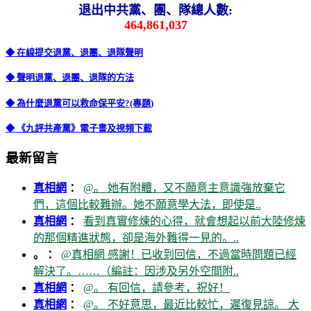
退出中共黨、團、隊總人數:
464,861,037
◆ 在線提交退黨、退團、退隊聲明
◆ 聲明退黨、退團、退隊的方法
◆ 為什麼退黨可以救命保平安?(專題)
◆ 《九評共產黨》電子書及視頻下載
最新留言
真相網
：
@。 她有附體，又不願意主意識強放棄它
們，這個比較難辦。她不願意學大法，即使是..
真相網
：
看到真實修煉的心得，就會想起以前大陸修煉
的那個精進狀態，卻是海外難得一見的。..
。 ：
@真相網 感謝！已收到回信，不過當時問題已經
解決了。……（編註：因涉及另外空間附..
真相網
：
@。 有回信，請參考，祝好！
真相網
：
@。 不好意思，最近比較忙，遲復見諒。 大