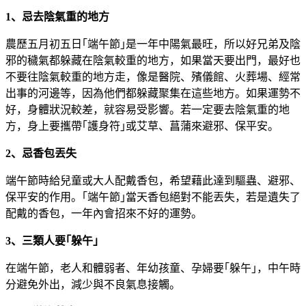
1、忌去陰氣重的地方
農歷五月初五日｢端午節｣是一年中陽氣最旺，所以好兄弟及陰
邪的穢氣都躲藏在陰氣較重的地方，如果當天要出門，最好也
不要往陰氣較重的地方走，像是醫院、殯儀館、火葬場、經常
出事的河邊等，因為他們都躲藏聚集在這些地方。如果運勢不
好，身體狀況較差，就容易受影響。若一定要去陰氣重的地
方，身上要攜帶｢護身符｣或艾草、菖蒲來避邪、保平安。
2、忌香包丟失
端午節時給兒童或大人配戴香包，希望藉此達到驅蟲、避邪、
保平安的作用。｢端午節｣當天香包絕對不能丟失，若是遺失了
配戴的香包，一年內會招來不好的運勢。
3、三類人要｢躲午｣
在端午節，老人和體弱者、年幼孩童、孕婦要｢躲午｣，中午時
分避免外出，減少與不良氣息接觸。