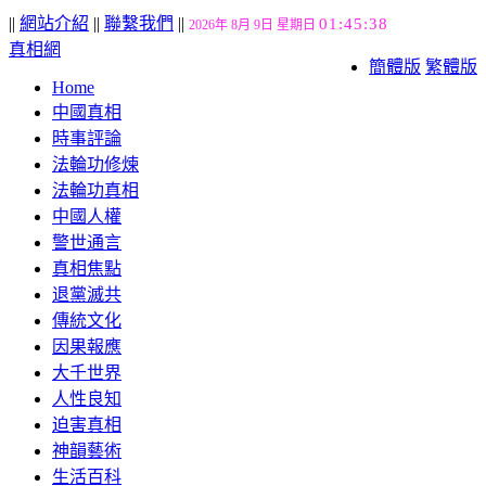
||
網站介紹
||
聯繫我們
||
01:45:39
2026年 8月 9日 星期日
真相網
簡體版
繁體版
Home
中國真相
時事評論
法輪功修煉
法輪功真相
中國人權
警世通言
真相焦點
退黨滅共
傳統文化
因果報應
大千世界
人性良知
迫害真相
神韻藝術
生活百科