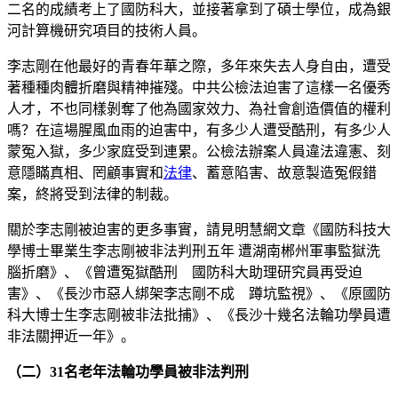
二名的成績考上了國防科大，並接著拿到了碩士學位，成為銀
河計算機研究項目的技術人員。
李志剛在他最好的青春年華之際，多年來失去人身自由，遭受
著種種肉體折磨與精神摧殘。中共公檢法迫害了這樣一名優秀
人才，不也同樣剝奪了他為國家效力、為社會創造價值的權利
嗎？在這場腥風血雨的迫害中，有多少人遭受酷刑，有多少人
蒙冤入獄，多少家庭受到連累。公檢法辦案人員違法違憲、刻
意隱瞞真相、罔顧事實和
法律
、蓄意陷害、故意製造冤假錯
案，終將受到法律的制裁。
關於李志剛被迫害的更多事實，請見明慧網文章《國防科技大
學博士畢業生李志剛被非法判刑五年 遭湖南郴州軍事監獄洗
腦折磨》、《曾遭冤獄酷刑 國防科大助理研究員再受迫
害》、《長沙市惡人綁架李志剛不成 蹲坑監視》、《原國防
科大博士生李志剛被非法批捕》、《長沙十幾名法輪功學員遭
非法關押近一年》。
（二）31名老年法輪功學員被非法判刑