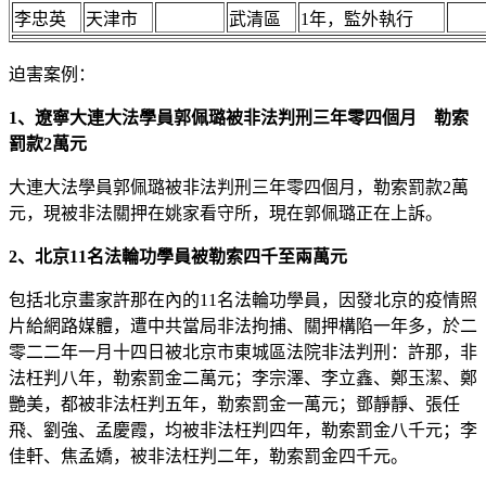
李忠英
天津市
武清區
1年，監外執行
迫害案例：
1、遼寧大連大法學員郭佩璐被非法判刑三年零四個月 勒索
罰款2萬元
大連大法學員郭佩璐被非法判刑三年零四個月，勒索罰款2萬
元，現被非法關押在姚家看守所，現在郭佩璐正在上訴。
2、北京11名法輪功學員被勒索四千至兩萬元
包括北京畫家許那在內的11名法輪功學員，因發北京的疫情照
片給網路媒體，遭中共當局非法拘捕、關押構陷一年多，於二
零二二年一月十四日被北京市東城區法院非法判刑：許那，非
法枉判八年，勒索罰金二萬元；李宗澤、李立鑫、鄭玉潔、鄭
艷美，都被非法枉判五年，勒索罰金一萬元；鄧靜靜、張任
飛、劉強、孟慶霞，均被非法枉判四年，勒索罰金八千元；李
佳軒、焦孟嬌，被非法枉判二年，勒索罰金四千元。