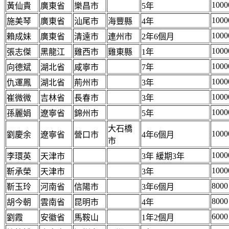
1000
黃仙貴
廣東省
樂昌市
5年
1000
施美琴
廣東省
汕尾市
海豐縣
4年
1000
賴成妹
廣東省
清遠市
連州市
2年6個月
1000
張志傑
黑龍江
雞西市
雞東縣
1年
1000
向德斌
湖北省
咸寧市
7年
1000
仇運鳳
湖北省
荊州市
3年
1000
崔微微
吉林省
長春市
3年
1000
孫麗娟
遼寧省
錦州市
5年
大石橋
1000
劉慶余
遼寧省
營口市
4年6個月
市
1000
李環英
天津市
3年 緩期3年
1000
靳承榮
天津市
3年
8000
靳玉玲
河南省
信陽市
3年6個月
8000
胡今朝
雲南省
昆明市
4年
6000
劉霞
安徽省
馬鞍山
1年2個月