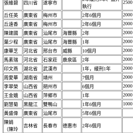
2500
張維碧
四川省
遂寧市
執行
2000
丘任英
廣東省
梅州市
2年6個月
2000
丘遠香
廣東省
梅州市
2年6個月
2000
陳建國
廣東省
汕尾市
海豐縣
2年
2000
葉少程
廣東省
汕尾市
海豐縣
1年
2000
康華芝
河北省
邢台市
威縣
10個月
2000
馬素瑞
河北省
石家莊
鹿泉區
2年
2000
印文燕
湖北省
武漢市
1年，緩刑1年
2000
周愛華
湖南省
靖州
7個月
2000
李翠榮
山西省
朔州市
6個月
2000
王金娥
山西省
萍鄉市
1年
1000
劉慧菊
黑龍江
雙鴨山
1年6個月
黃盛偉
廣東省
汕尾市
5年6個月
陳娟
吉林省
長春市
德惠市
2年6個月
（陳玲