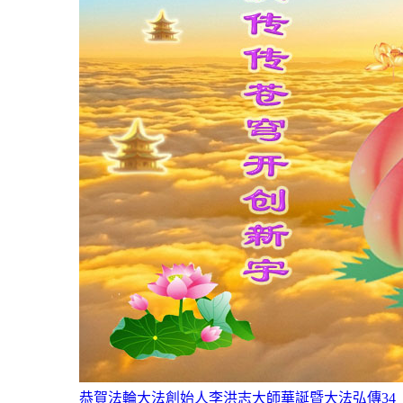
恭賀法輪大法創始人李洪志大師華誕暨大法弘傳34