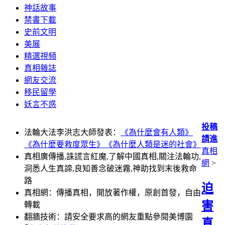
神話故事
禁書下載
史前文明
美展
精選視頻
真相雜誌
網友交流
移民留學
妖言不惑
投稿
法輪大法李洪志大師發表：
《為什麼會有人類》
請進
《為什麼要救度眾生》
《為什麼人類是迷的社會》
真相
真相廣傳播,誅謊言紅魔,了解中國真相,關注法輪功,
網
>
洞悉人生真諦,良知善念破迷霧,神助找到末後救命
路
迫
真相網：傳播真相，開放著作權，原創首發，自由
害
轉載
翻牆技術：請安全要求高的網友重點參閱美博園
真