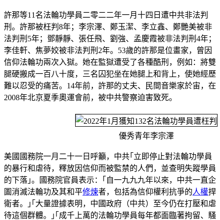
許那等11名法輪功學員二零二二年一月十四日遭中共非法判
刑。許那被枉判8年；李宗澤、鄭玉潔、李立鑫、鄭艷美被非
法判刑5年；鄧靜靜、張任飛、劉強、孟慶霞被非法判刑4年；
李佳軒、焦夢姣被非法判刑2年。53歲的許那是位畫家，曾因
信仰法輪功兩次入獄。她在監獄遭受了各種酷刑，例如：將雙
腿硬搬成一百八十度，三名囚犯坐在她腿上和背上，使她經歷
難以忍受的痛苦。14年前，許那的丈夫、民間音樂家於宙，在
2008年北京夏季奧運會前，被中共警察迫害致死。
優秀青年李宗澤
美國國務院一月二十一日呼籲，中共｢立即停止對法輪功學員
的暴行和虐待，釋放因信仰而被監禁的人們，並查明失蹤學員
的下落｣。國務院官員表示：｢自一九九九年以來，中共一直企
圖消滅法輪功及其和平
修煉
者，包括為信仰權利抗爭的
人權
捍
衛者。｣｢大量證據表明，中國政府（中共）至今仍在打壓和虐
待這個群體。｣｢成千上萬的法輪功學員每年都面臨著拘留、騷