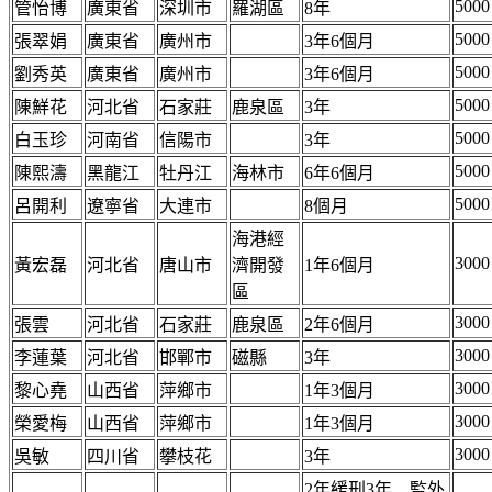
5000
管怡博
廣東省
深圳市
羅湖區
8年
5000
張翠娟
廣東省
廣州市
3年6個月
5000
劉秀英
廣東省
廣州市
3年6個月
5000
陳鮮花
河北省
石家莊
鹿泉區
3年
5000
白玉珍
河南省
信陽市
3年
5000
陳熙濤
黑龍江
牡丹江
海林市
6年6個月
5000
呂開利
遼寧省
大連市
8個月
海港經
3000
黃宏磊
河北省
唐山市
濟開發
1年6個月
區
3000
張雲
河北省
石家莊
鹿泉區
2年6個月
3000
李蓮葉
河北省
邯鄲市
磁縣
3年
3000
黎心堯
山西省
萍鄉市
1年3個月
3000
榮愛梅
山西省
萍鄉市
1年3個月
3000
吳敏
四川省
攀枝花
3年
2年緩刑3年、監外