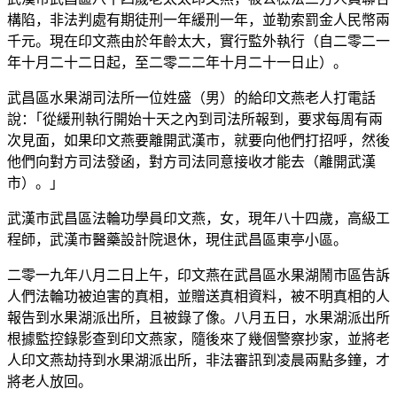
構陷，非法判處有期徒刑一年緩刑一年，並勒索罰金人民幣兩
千元。現在印文燕由於年齡太大，實行監外執行（自二零二一
年十月二十二日起，至二零二二年十月二十一日止）。
武昌區水果湖司法所一位姓盛（男）的給印文燕老人打電話
說：｢從緩刑執行開始十天之內到司法所報到，要求每周有兩
次見面，如果印文燕要離開武漢市，就要向他們打招呼，然後
他們向對方司法發函，對方司法同意接收才能去（離開武漢
市）。｣
武漢市武昌區法輪功學員印文燕，女，現年八十四歲，高級工
程師，武漢市醫藥設計院退休，現住武昌區東亭小區。
二零一九年八月二日上午，印文燕在武昌區水果湖鬧市區告訴
人們法輪功被迫害的真相，並贈送真相資料，被不明真相的人
報告到水果湖派出所，且被錄了像。八月五日，水果湖派出所
根據監控錄影查到印文燕家，隨後來了幾個警察抄家，並將老
人印文燕劫持到水果湖派出所，非法審訊到凌晨兩點多鐘，才
將老人放回。