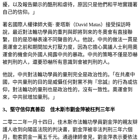
擾，以及報告顯示的酷刑和虐待，原因只是他們和平地實踐著
自己的信仰。｣
著名國際人權律師大衛· 麥塔斯（David Matas）接受採訪時
說，最近對法輪功學員的重判與即將到來的冬奧會有直接聯
繫，目的是恐嚇表達不同聲音的人。他說，中共的做法一貫是
奧運會之前和期間加大打壓力度，因為它擔心異議人士利用奧
運會的機會向外國人揭露中共的暴政。中共的策略不僅是恐嚇
被判刑的人，還要恐嚇所有意識到會被判刑的人。
他說，中共對法輪功學員的量刑完全是政治性的。｢在共產中
國，中共量刑的目的是威懾任何對黨不夠『忠誠』的行為或信
仰，對法輪功的量刑也是政治性的，沒有一致性。奧運會到
來，中共就增加量刑。｣
3、堅守信仰真善忍 佳木斯市劉金萍被枉判三年半
二零二二年一月十四日，佳木斯市法輪功學員劉金萍的親友辯
護人收到向陽區法院的判決書，劉金萍被非法判刑三年六個
月，勒索罰金一萬五千元。通過律師會見，劉金萍表示要依法