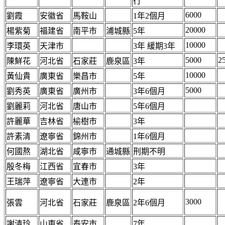
行
6000
劉霞
安徽省
馬鞍山
1年2個月
20000
楊紫菊
福建省
南平市
浦城縣
5年
10000
李環英
天津市
3年 緩期3年
5000
2
陳鮮花
河北省
石家莊
鹿泉區
3年
10000
黃仙貴
廣東省
樂昌市
5年
5000
劉秀英
廣東省
廣州市
3年6個月
劉麗莉
河北省
唐山市
5年6個月
許麗華
吉林省
榆樹市
3年
許素清
遼寧省
錦州市
1年6個月
何國熬
湖北省
咸寧市
通城縣
刑期不明
殷冬梅
江西省
宜春市
3年
王瑞萍
遼寧省
大連市
2年
3000
張雲
河北省
石家莊
鹿泉區
2年6個月
謝清玲
山東省
泰安市
7年