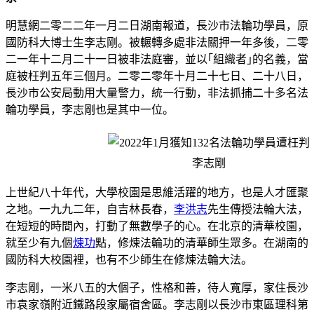
明慧網二零二二年一月二日湖南報道，長沙市法輪功學員，原
國防科大博士生李志剛。被輾轉多處非法關押一年多後，二零
二一年十二月二十一日被非法庭審，並以｢組織者｣的名義，當
庭被枉判五年三個月。二零二零年十月二十七日、二十八日，
長沙市公安局動用大量警力，統一行動，非法抓捕二十多名法
輪功學員，李志剛也是其中一位。
李志剛
上世紀八十年代，大學校園是思維活躍的地方，也是人才匯聚
之地。一九九二年，自吉林長春，
李洪志
先生傳授法輪大法，
在短短的時間內，打動了無數學子的心。在北京的清華校園，
就至少有九個
煉功
點，修煉法輪功的清華師生眾多。在湖南的
國防科大校園裡，也有不少師生在修煉法輪大法。
李志剛，一米八五的大個子，性格和善，待人寬厚，家住長沙
市袁家嶺附近鐵路段家屬宿舍區。李志剛以長沙市東區理科第