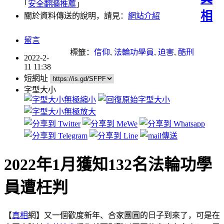
｢
安全翻牆推薦
｣
相
關於資料傳送的說明，請見：
網站介紹
留言
標籤：
信仰
,
法輪功學員
,
迫害
,
酷刑
2022-2-
11 11:38
短網址
字型大小
2022年1月獲知132名法輪功學
員遭枉判
【
真相
網】又一個歡度新年、合家團圓的日子到來了，可是在