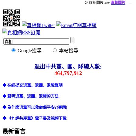
⊙ 詳細圖片 »»»
真相圖片
……
Google搜尋
本站搜尋
退出中共黨、團、隊總人數:
464,797,912
◆ 在線提交退黨、退團、退隊聲明
◆ 聲明退黨、退團、退隊的方法
◆ 為什麼退黨可以救命保平安?(專題)
◆ 《九評共產黨》電子書及視頻下載
最新留言