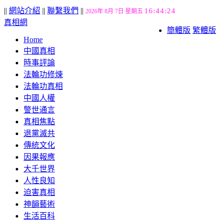
||
網站介紹
||
聯繫我們
||
16:44:25
2026年 8月 7日 星期五
真相網
簡體版
繁體版
Home
中國真相
時事評論
法輪功修煉
法輪功真相
中國人權
警世通言
真相焦點
退黨滅共
傳統文化
因果報應
大千世界
人性良知
迫害真相
神韻藝術
生活百科