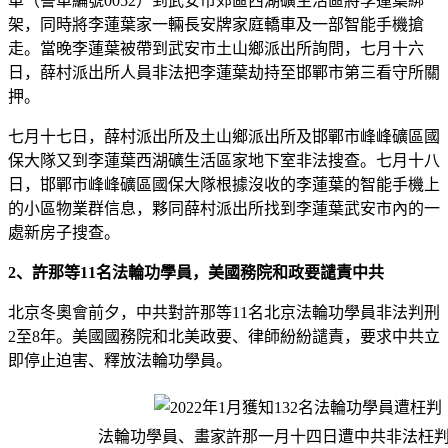
車（警車編號0052）到武安市郊區西湖礦生活區將李蓮葉綁
架，同時將李蓮葉家一輛長安牌家庭轎車及一部智能手機搶
走。當晚李蓮葉被帶到武安市土山鄉派出所詢問，七月十六
日，薛村派出所人員非法把李蓮葉劫持至邯鄲市第三看守所關
押。
七月十七日，薛村派出所及土山鄉派出所及邯鄲市峰峰礦區國
保大隊又到李蓮葉西湖礦生活區家地下室非法搜查。七月十八
日，邯鄲市峰峰礦區國保大隊根據沒收的李蓮葉的智能手機上
的小區物業群信息，夥同薛村派出所找到李蓮葉武安市內的一
處新房子搜查。
2、許那等11名法輪功學員，美國務院和政要譴責中共
北京冬奧會前夕，中共對許那等11名北京法輪功學員非法判刑
2至8年。美國國務院和北美政要、律師紛紛譴責，要求中共立
即停止迫害、釋放法輪功學員。
法輪功學員、畫家許那一月十四日遭中共非法枉