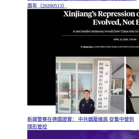
周年（20260513）
新疆警察在德國證實： 中共鎮壓維族 從集中營到
隱形管控