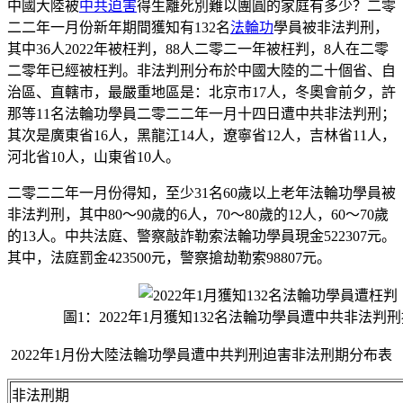
中國大陸被
中共
迫害
得生離死別難以團圓的家庭有多少？二零
二二年一月份新年期間獲知有132名
法輪功
學員被非法判刑，
其中36人2022年被枉判，88人二零二一年被枉判，8人在二零
二零年已經被枉判。非法判刑分布於中國大陸的二十個省、自
治區、直轄市，最嚴重地區是：北京市17人，冬奧會前夕，許
那等11名法輪功學員二零二二年一月十四日遭中共非法判刑；
其次是廣東省16人，黑龍江14人，遼寧省12人，吉林省11人，
河北省10人，山東省10人。
二零二二年一月份得知，至少31名60歲以上老年法輪功學員被
非法判刑，其中80～90歲的6人，70～80歲的12人，60～70歲
的13人。中共法庭、警察敲詐勒索法輪功學員現金522307元。
其中，法庭罰金423500元，警察搶劫勒索98807元。
圖1：2022年1月獲知132名法輪功學員遭中共非法判
2022年1月份大陸法輪功學員遭中共判刑迫害非法刑期分布表
非法刑期