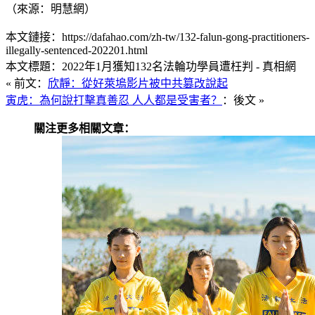
（來源：明慧網）
本文鏈接：https://dafahao.com/zh-tw/132-falun-gong-practitioners-
illegally-sentenced-202201.html
本文標題：2022年1月獲知132名法輪功學員遭枉判 - 真相網
« 前文：
欣靜：從好萊塢影片被中共篡改說起
寅虎：為何說打擊真善忍 人人都是受害者？
：後文 »
關注更多相關文章：