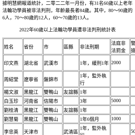
據明慧網報道統計，二零二二年一月份，有31名60歲以上老年
法輪功學員被非法判刑，年齡最長者84歲。其中，80～90歲的
6人，70～80歲的12人，60～70歲的13人。
2022年60歲以上法輪功學員遭非法判刑統計表
法庭非
姓名
省份
市
區縣
非法刑期
法罰金
2000
印文燕
湖北省
武漢市
1年，緩刑1年
1年，監外執
周紹堂
遼寧省
盤錦市
行
楊文淑
黑龍江
雙鴨山
友誼縣
1年
5000
白玉珍
河南省
信陽市
3年
劉桂清
黑龍江
雙鴨山
友誼縣
1年
1000
劉慧菊
黑龍江
雙鴨山
1年6個月
1年，監外執
5
李忠英
天津市
武清區