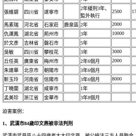
2年緩刑3年、
2500
1
張維碧
四川省
遂寧市
監外執行
2000
馬素瑞
河北省
石家莊
鹿泉區
2年
10000
仇運鳳
湖北省
荊州市
3年
於文彥
吉林省
磐石市
5年
3000
吳敏
四川省
攀枝花
3年
2000
丘任英
廣東省
梅州市
2年6個月
朱建華
北京市
朝陽市
3年6個月
8000
靳玉玲
河南省
信陽市
3年6個月
丁曉蘭
湖北省
咸寧市
1年
孟美珍
浙江省
金華市
3年8個月
迫害案例：
1、武漢市84歲印文燕被非法判刑
武漢市武昌區八十四歲老太太印文燕，被公檢法三方人員聯合