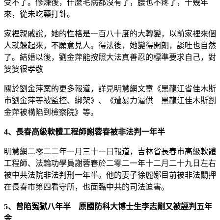
受不了。修煉後，什麼毛病都沒有了，腰也不疼了，十幾年
來，從未吃藥打針。
家裡親戚說，她的性格是一百八十度的大轉變，以前家裡來個
人就躲起來，不願意見人。得法後，她變得開朗，談吐也自然
了。結婚以後，劉金萍能按照大法真善忍的標準要求自己，對
婆婆很孝敬
關於劉金萍案的更多報道，詳見明慧網文章《黑龍江省佳木斯
市劉金萍等被監控、綁架》、《遭暴力逼供 黑龍江佳木斯劉
金萍被構陷到檢察院》等。
4、長春高級軟體工程師謝蓉春被非法判一年半
明慧網二零二二年一月三十一日報道，吉林省長春市高級軟體
工程師、法輪功學員謝蓉春於二零二一年十二月二十九日左右
被中共法院非法判刑一年半。他的妻子徐麗娜目前被非法關押
在長春市第四看守所，也面臨中共的司法迫害。
5、曾陷冤獄八年半 原國防科大博士生李志剛又被誣判五年
余