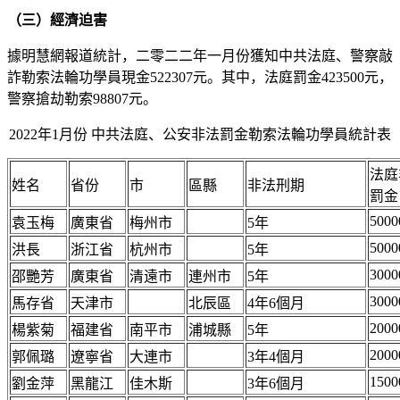
（三）經濟迫害
據明慧網報道統計，二零二二年一月份獲知中共法庭、警察敲
詐勒索法輪功學員現金522307元。其中，法庭罰金423500元，
警察搶劫勒索98807元。
2022年1月份 中共法庭、公安非法罰金勒索法輪功學員統計表
法庭
姓名
省份
市
區縣
非法刑期
罰金
5000
袁玉梅
廣東省
梅州市
5年
5000
洪長
浙江省
杭州市
5年
3000
邵艷芳
廣東省
清遠市
連州市
5年
3000
馬存省
天津市
北辰區
4年6個月
2000
楊紫菊
福建省
南平市
浦城縣
5年
2000
郭佩璐
遼寧省
大連市
3年4個月
1500
劉金萍
黑龍江
佳木斯
3年6個月