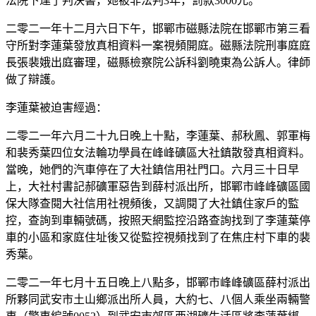
法院下達了判決書，她被非法判3年，罰款3000元。
二零二一年十二月六日下午，邯鄲市磁縣法院在邯鄲市第三看
守所對李蓮葉發放真相資料一案視頻開庭。磁縣法院刑事庭庭
長張裴娥出庭審理，磁縣檢察院公訴科劉曉東為公訴人。律師
做了辯護。
李蓮葉被迫害經過：
二零二一年六月二十九日晚上十點，李蓮葉、郝秋鳳、郭軍梅
和裴秀葉四位女法輪功學員在峰峰礦區大社鎮散發真相資料。
當晚，她們的汽車停在了大社鎮信用社門口。六月三十日早
上，大社村書記郝礦軍惡告到薛村派出所，邯鄲市峰峰礦區國
保大隊查閱大社信用社視頻後，又調閱了大社鎮住家戶的監
控，查詢到車輛號碼，按照天網監控沿路查詢找到了李蓮葉停
車的小區和家庭住址後又從監控視頻找到了在焦庄村下車的裴
秀葉。
二零二一年七月十五日晚上八點多，邯鄲市峰峰礦區薛村派出
所夥同武安市土山鄉派出所人員，大約七、八個人乘坐兩輛警