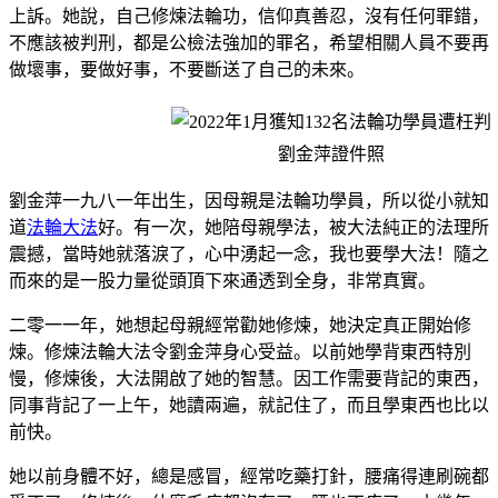
上訴。她說，自己修煉法輪功，信仰真善忍，沒有任何罪錯，
不應該被判刑，都是公檢法強加的罪名，希望相關人員不要再
做壞事，要做好事，不要斷送了自己的未來。
劉金萍證件照
劉金萍一九八一年出生，因母親是法輪功學員，所以從小就知
道
法輪大法
好。有一次，她陪母親學法，被大法純正的法理所
震撼，當時她就落淚了，心中湧起一念，我也要學大法！隨之
而來的是一股力量從頭頂下來通透到全身，非常真實。
二零一一年，她想起母親經常勸她修煉，她決定真正開始修
煉。修煉法輪大法令劉金萍身心受益。以前她學背東西特別
慢，修煉後，大法開啟了她的智慧。因工作需要背記的東西，
同事背記了一上午，她讀兩遍，就記住了，而且學東西也比以
前快。
她以前身體不好，總是感冒，經常吃藥打針，腰痛得連刷碗都