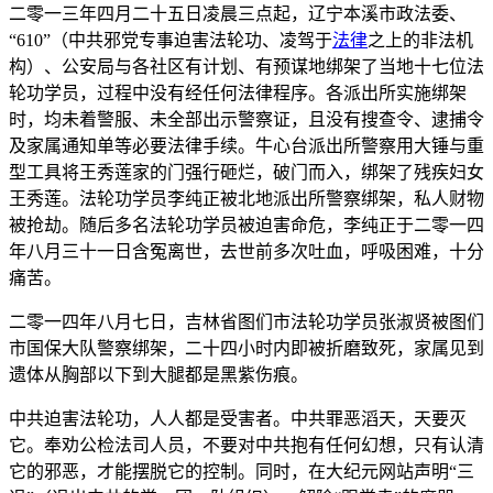
二零一三年四月二十五日凌晨三点起，辽宁本溪市政法委、
“610”（中共邪党专事迫害法轮功、凌驾于
法律
之上的非法机
构）、公安局与各社区有计划、有预谋地绑架了当地十七位法
轮功学员，过程中没有经任何法律程序。各派出所实施绑架
时，均未着警服、未全部出示警察证，且没有搜查令、逮捕令
及家属通知单等必要法律手续。牛心台派出所警察用大锤与重
型工具将王秀莲家的门强行砸烂，破门而入，绑架了残疾妇女
王秀莲。法轮功学员李纯正被北地派出所警察绑架，私人财物
被抢劫。随后多名法轮功学员被迫害命危，李纯正于二零一四
年八月三十一日含冤离世，去世前多次吐血，呼吸困难，十分
痛苦。
二零一四年八月七日，吉林省图们市法轮功学员张淑贤被图们
市国保大队警察绑架，二十四小时内即被折磨致死，家属见到
遗体从胸部以下到大腿都是黑紫伤痕。
中共迫害法轮功，人人都是受害者。中共罪恶滔天，天要灭
它。奉劝公检法司人员，不要对中共抱有任何幻想，只有认清
它的邪恶，才能摆脱它的控制。同时，在大纪元网站声明“三