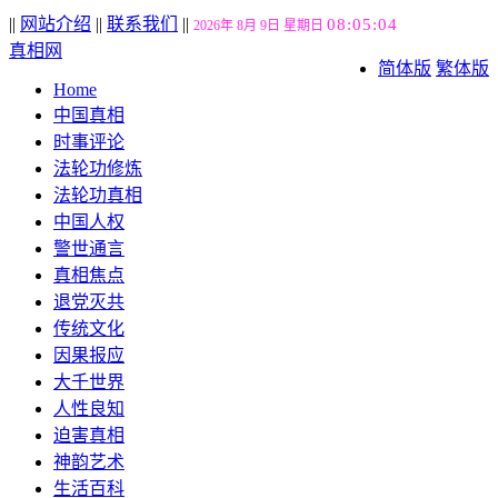
||
网站介绍
||
联系我们
||
08:05:05
2026年 8月 9日 星期日
真相网
简体版
繁体版
Home
中国真相
时事评论
法轮功修炼
法轮功真相
中国人权
警世通言
真相焦点
退党灭共
传统文化
因果报应
大千世界
人性良知
迫害真相
神韵艺术
生活百科