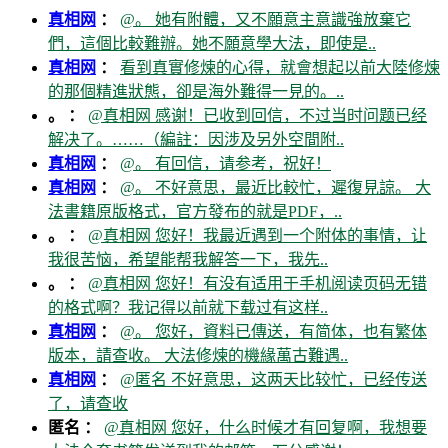
真相网
：
@。 她有附體，又不願意主意識強放棄它
們，這個比較難辦。她不願意學大法，即使是..
真相网
：
看到真實修煉的心得，就會想起以前大陸修煉
的那個精進狀態，卻是海外難得一見的。..
。 ：
@真相网 感谢！已收到回信，不过当时问题已经
解决了。……（編註：因涉及另外空間附..
真相网
：
@。 有回信，请参考，祝好！
真相网
：
@。 不好意思，最近比較忙，遲復見諒。 大
法書籍原版格式，官方發布的就是PDF，..
。 ：
@真相网 您好！我最近遇到一个附体的事情，让
我很苦恼，希望能帮我解答一下，我先..
。 ：
@真相网 您好！有没有适用于手机阅读页码无错
的格式啊？我记得以前就下载过有这样..
真相网
：
@。 您好，資料已傳送，有简体，也有繁体
版本，請查收。 大法修煉的機緣萬古難遇..
真相网
：
@匿名 不好意思，这两天比较忙，已经传送
了，请查收
匿名 ：
@真相网 您好，什么时候才有回复啊，我想要