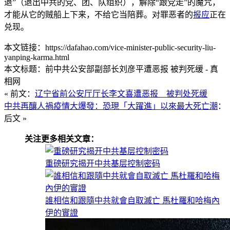
退”（退出中共的党、团、队组织），解除“跟党走”的魔咒，
才能从它的贼船上下来，不给它当陪葬。对罪恶者的
报应
正在
兑现。
本文链接：https://dafahao.com/vice-minister-public-security-liu-
yanping-karma.html
本文标题：前中共公安部副部长刘彦平遭恶报 被判死缓 - 真
相网
« 前文：
辽宁省前公安厅厅长李文喜遭恶报 被判处死缓
中共再釀人禍疫情大爆發：恐現「大躍進」以來最大死亡潮
：
后文 »
关注更多相关文章：
重磅研究揭开中共基层控制密码
誰相信和跟隨中共就會自取滅亡 馬杜羅和哈梅內
伊的實證