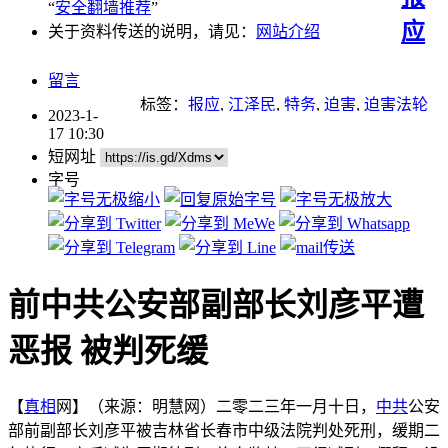
“
安全翻墙推荐
”
应
关于资料传送的说明，请见：
网站介绍
留言
标签：
报应
,
江泽民
,
特务
,
迫害
,
迫害法轮
2023-1-
功
17 10:30
短网址
字号
前中共公安部副部长刘彦平遭
恶报 被判死缓
【
真相
网】（来源：明慧网）二零二三年一月十日，
中共
公安
部前副部长刘彦平被吉林省长春市中级法院判处死刑，缓期二