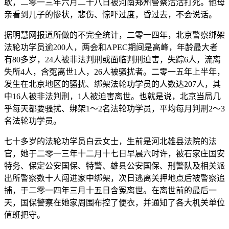
耿，二零一三年六月二十八日被河南郑州警察活活打死。他母
亲看到儿子的惨状，悲伤、惊吓过度，昏过去，不会说话。
据明慧网报道所做的不完全统计，二零一四年，北京警察绑架
法轮功学员逾200人，两会和APEC期间是高峰，年龄最大者
有80多岁，24人被非法判刑或面临判刑迫害，失踪6人，流离
失所4人，含冤离世1人，26人被骚扰者。二零一五年上半年，
发生在北京地区的骚扰、绑架法轮功学员的人数达207人，其
中16人被非法判刑，1人被迫害离世。也就是说，北京当局几
乎每天都要骚扰、绑架1～2名法轮功学员，平均每月判刑2～3
名法轮功学员。
七十多岁的法轮功学员白云女士，生前是河北雄县法院的法
官，她于二零一三年十二月十七日早晨六时许，被石家庄国安
特务、保定公安国保、特警、雄县公安国保、刑警队及相关派
出所警察数十人闯进家中绑架，次日逃离关押地点后被警察追
捕，于二零一四年三月十五日含冤离世。在离世前的最后一
天，国保警察在她家周围布控了便衣，并通知了各大机关单位
值班把守。