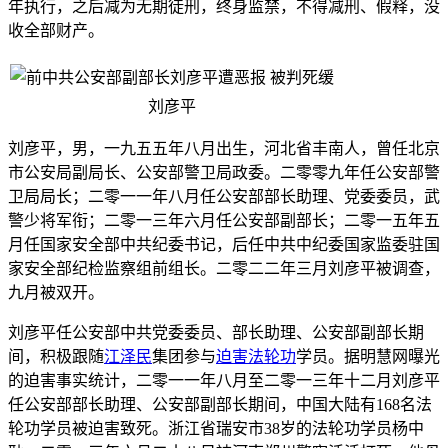
年执行，之后减为无期徒刑，终身监禁，不得减刑、假释，没
收全部财产。
刘彦平
刘彦平，男，一九五五年八月出生，河北省丰南人，曾任北京
市公安局副局长、公安部警卫局政委。二零零九年任公安部警
卫局局长；二零一一年八月任公安部部长助理、党委委员，武
警少将军衔；二零一三年六月任公安部副部长；二零一五年五
月任国家安全部中共纪委书记，后任中共中纪委国家监委驻国
家安全部纪检监察组前组长。二零二二年三月刘彦平被调查，
九月被双开。
刘彦平任公安部中共党委委员、部长助理、公安部副部长期
间，积极跟随
江泽民
集团参与
迫害
法轮功
学员。据明慧网曝光
的迫害事实统计，二零一一年八月至二零一三年十二月刘彦平
任公安部部长助理、公安部副部长期间，中国大陆有168名法
轮功学员被迫害致死。浙江省瑞安市38岁的法轮功学员杨中