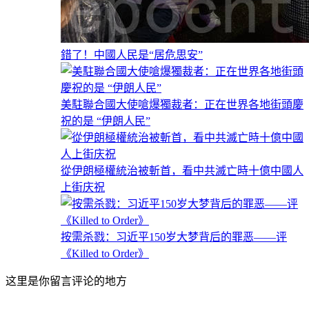
錯了！中國人民是“居危思安”
美駐聯合國大使嗆爆獨裁者：正在世界各地街頭慶
祝的是 “伊朗人民”
從伊朗極權統治被斬首，看中共滅亡時十億中國人
上街庆祝
按需杀戮：习近平150岁大梦背后的罪恶——评
《Killed to Order》
这里是你留言评论的地方