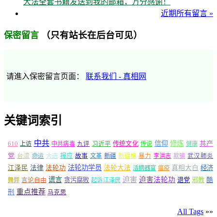
大法全套书籍发送到我的邮箱，万分感谢！
近期所有留言 »
（只有站长在后台可见）
保密留言
请進入保密留言页面：
联系我们 - 真相网
关键词索引
中共
信仰
修炼
610
传统文化
共产
上访
中共病毒
九评
习近平
传说
健康
党
报应
台湾
命运
大选
故事
文革
新疆
新疆棉
暴力
李洪志
欺骗
武汉肺炎
法轮功学员
江泽民
法律
法轮功
法轮大法
真相大白
经济
活摘器官
瘟疫
谎言
迫害
迫害法轮功
言论自由
贪污腐败
退党
邪教
酷
舞弊
起诉江泽民
重点推荐
刑
马克思
All Tags
»»