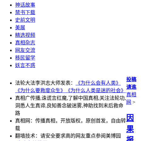
神话故事
禁书下载
史前文明
美展
精选视频
真相杂志
网友交流
移民留学
妖言不惑
投稿
法轮大法李洪志大师发表：
《为什么会有人类》
请進
《为什么要救度众生》
《为什么人类是迷的社会》
真相
真相广传播,诛谎言红魔,了解中国真相,关注法轮功,
网
>
洞悉人生真谛,良知善念破迷雾,神助找到末后救命
路
因
真相网：传播真相，开放版权，原创首发，自由转
果
载
翻墙技术：请安全要求高的网友重点参阅美博园
报