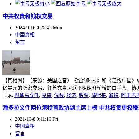
中共权贵和钱权交易
2024-9-16 0:26:42 Mon
中国真相
留言
【真相网】（来源：美国之音）《纽约时报》和《连线中国》
亿美元的隐密交易，并曾充当习近平姐姐齐桥桥的白手套，协助其
Tags:
巴拿马文件
,
投资
,
洗钱
,
经济
,
股票
,
薄熙来
,
避税
,
阿里巴
潘多拉文件两位港特首政协副主席上榜 中共权贵更狡猾
2021-10-8 0:11:10 Fri
中国真相
留言