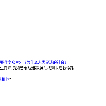
要救度众生》
《为什么人类是迷的社会》
人生真谛,良知善念破迷雾,神助找到末后救命路
墙推荐
”