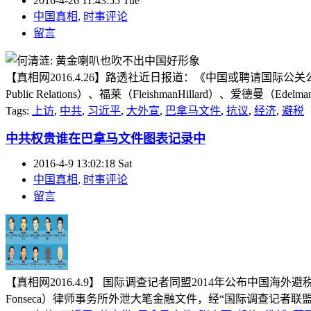
2016-4-26 11:43:55 Tue
中国真相
,
时事评论
留言
【真相网2016.4.26】路透社近日报道：《中国或聘请国际公关公
Public Relations）、福莱（FleishmanHillard）
Tags:
上访
,
中共
,
习近平
,
大外宣
,
巴拿马文件
,
抗议
,
经济
,
避税
中共权贵谁在巴拿马文件图表记录中
2016-4-9 13:02:18 Sat
中国真相
,
时事评论
留言
【真相网2016.4.9】 国际调查记者同盟2014年公布中国
Fonseca）律师事务所外泄大笔金融文件，经“国际调查记者联