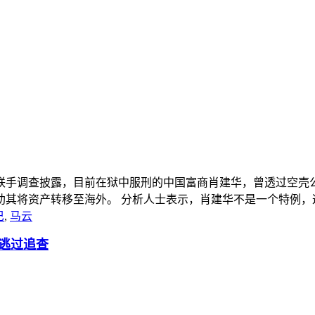
联手调查披露，目前在狱中服刑的中国富商肖建华，曾透过空壳公
将资产转移至海外。 分析人士表示，肖建华不是一个特例，这是中
巴
,
马云
逃过追查