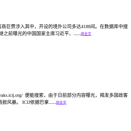
名高官、富商巨贾涉入其中，开设的境外公司多达4188间。在数据库中搜
曝光的中国国家主席习近平、......
阅全文
eaks.icij.org/ 便能搜索，由于日前部分内容曝光，揭发多国政客
暴。 ICIJ依据巴拿......
阅全文