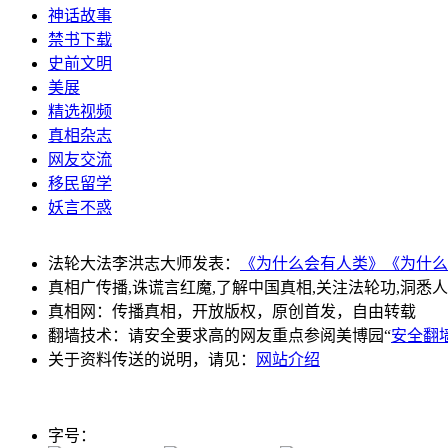
神话故事
禁书下载
史前文明
美展
精选视频
真相杂志
网友交流
移民留学
妖言不惑
法轮大法李洪志大师发表：
《为什么会有人类》
《为什么
真相广传播,诛谎言红魔,了解中国真相,关注法轮功,洞悉
真相网：传播真相，开放版权，原创首发，自由转载
翻墙技术：请安全要求高的网友重点参阅美博园“
安全翻
关于资料传送的说明，请见：
网站介绍
字号：