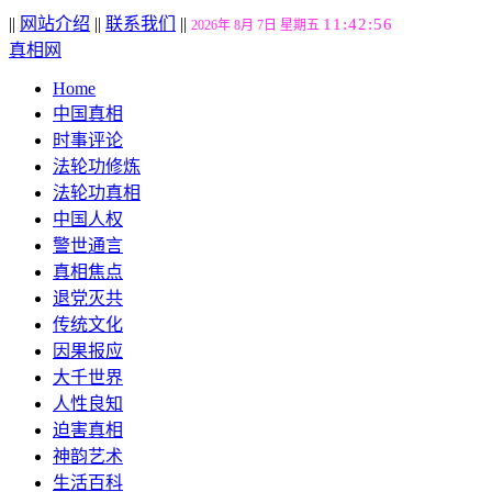
||
网站介绍
||
联系我们
||
11:42:57
2026年 8月 7日 星期五
真相网
Home
中国真相
时事评论
法轮功修炼
法轮功真相
中国人权
警世通言
真相焦点
退党灭共
传统文化
因果报应
大千世界
人性良知
迫害真相
神韵艺术
生活百科