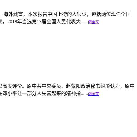
政要隐匿资产、海外藏富，本次报告中国上榜的人很少，包括两位现任全国
8年当选第13届全国人民代表大......
阅全文
绩予以高度评价。原中共中央委员、赵紫阳政治秘书鲍彤认为，原中
平让一部分人先富起来的精神指......
阅全文