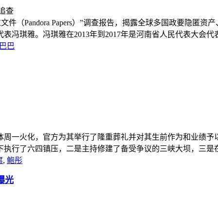
潘多拉文件（Pandora Papers）”调查报告，揭露全球多国
雅。冯琪雅在2013年到2017年是河南省人民代表大会代表，201
巴巴
李鹏遗体周一火化，官方为其举行了隆重葬礼并对其生前作为和业
行了六四镇压，二是主持修建了备受争议的三峡大坝，三是在邓小
腐
,
鲍彤
曝光