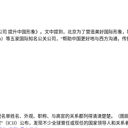
司 提升中国形象》。文中提到，北京为了营造美好国际形象，聘请伟达（Hi
、爱德曼（Edelman）等五家国际知名公关公司，“帮助中国更好地与西方沟通，
海外避税名单姓名、外观、职称、与高官的关系都列得清清楚楚。（图撷
盟”（ICIJ）公布，发现不少全球曾任或现任的国家领导人和关系者，