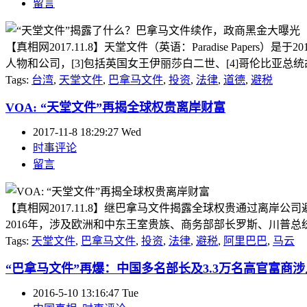
留言
【真相网2017.11.8】天堂文件（英语：Paradise Paper
人物和公司，[3]包括英国女王伊丽莎白二世、[4]哥伦比亚总统胡
Tags:
台湾
,
天堂文件
,
巴拿马文件
,
投资
,
法律
,
道德
,
避税
VOA: “天堂文件”再揭全球权贵离岸财富
2017-11-8 18:29:27 Wed
时事评论
留言
【真相网2017.11.8】继巴拿马文件揭露全球权贵通过离岸
2016年，涉及欧洲和中东王室贵族、商务部部长罗斯、川普总统
Tags:
天堂文件
,
巴拿马文件
,
投资
,
法律
,
避税
,
阿里巴巴
,
马云
“巴拿马文件”再爆：中国多名部长及3.3万名高官富商
2016-5-10 13:16:47 Tue