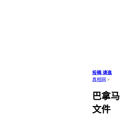
投稿 请進
真相网
>
巴拿马
文件