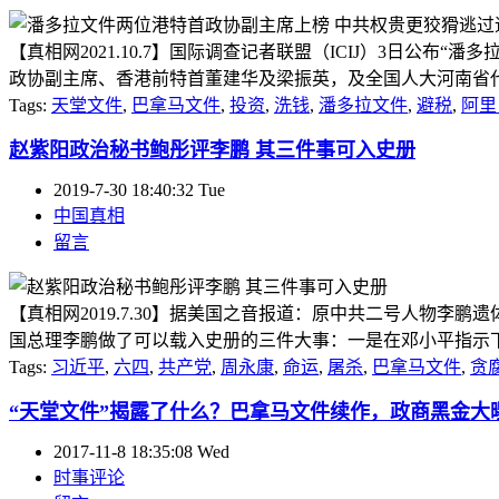
【真相网2021.10.7】国际调查记者联盟（ICIJ）3日公布“
政协副主席、香港前特首董建华及梁振英，及全国人大河南省代表冯琪
Tags:
天堂文件
,
巴拿马文件
,
投资
,
洗钱
,
潘多拉文件
,
避税
,
阿里
赵紫阳政治秘书鲍彤评李鹏 其三件事可入史册
2019-7-30 18:40:32 Tue
中国真相
留言
【真相网2019.7.30】据美国之音报道：原中共二号人物
国总理李鹏做了可以载入史册的三件大事：一是在邓小平指示下执
Tags:
习近平
,
六四
,
共产党
,
周永康
,
命运
,
屠杀
,
巴拿马文件
,
贪
“天堂文件”揭露了什么？巴拿马文件续作，政商黑金大
2017-11-8 18:35:08 Wed
时事评论