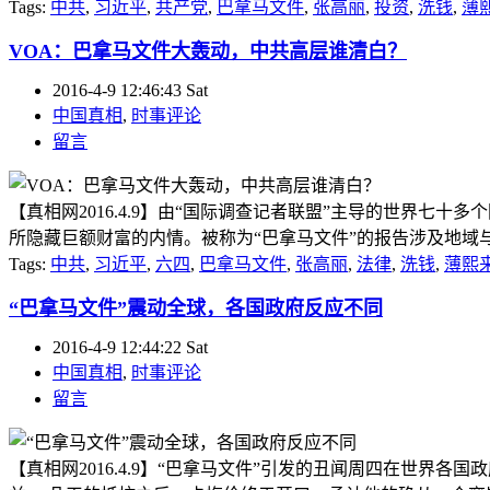
Tags:
中共
,
习近平
,
共产党
,
巴拿马文件
,
张高丽
,
投资
,
洗钱
,
薄
VOA：巴拿马文件大轰动，中共高层谁清白？
2016-4-9 12:46:43 Sat
中国真相
,
时事评论
留言
【真相网2016.4.9】由“国际调查记者联盟”主导的世界
所隐藏巨额财富的内情。被称为“巴拿马文件”的报告涉及地域与
Tags:
中共
,
习近平
,
六四
,
巴拿马文件
,
张高丽
,
法律
,
洗钱
,
薄熙
“巴拿马文件”震动全球，各国政府反应不同
2016-4-9 12:44:22 Sat
中国真相
,
时事评论
留言
【真相网2016.4.9】“巴拿马文件”引发的丑闻周四在世