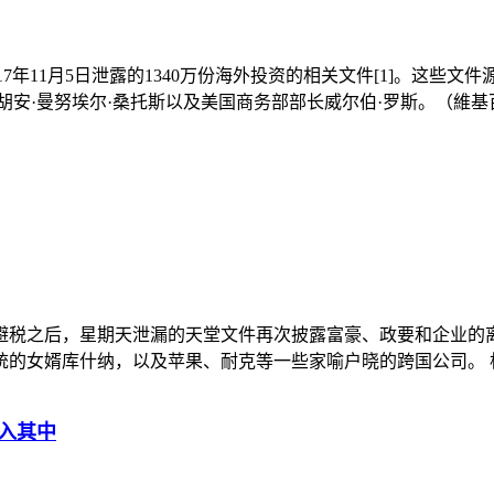
s）是于2017年11月5日泄露的1340万份海外投资的相关文件[1]。这
安·曼努埃尔·桑托斯以及美国商务部部长威尔伯·罗斯。（維基百科）
公司避税之后，星期天泄漏的天堂文件再次披露富豪、政要和企业的离岸
的女婿库什纳，以及苹果、耐克等一些家喻户晓的跨国公司。 根据
涉入其中