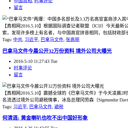
中国真相
,
时事评论
留言
【真相网2016.5.10】根据国际调查记者联盟（ICIJ）今天最
索，发现许多榜上有名者，与中国高官拼音相同，包括财政部长楼
Tags:
中共
,
习近平
,
巴拿马文件
,
张高丽
巴拿马文件今晨公开32万份资料 境外公司大曝光
2016-5-10 11:27:43 Tue
时事评论
留言
【真相网2016.5.10】震撼全球的《巴拿马文件》于今天凌晨2时放上网
名流透过境外公司避税情事，冰岛总理冈劳森（Sigmundur David 
Tags:
习近平
,
巴拿马文件
,
避税
何清涟: 黄金喇叭也吹不出中国好形象