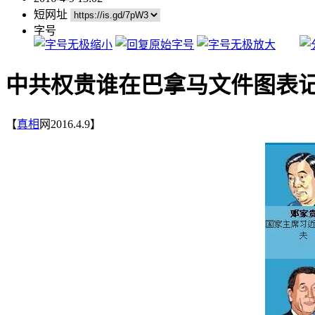
短网址
字号
中共权贵谁在巴拿马文件图表
【
真相
网2016.4.9】