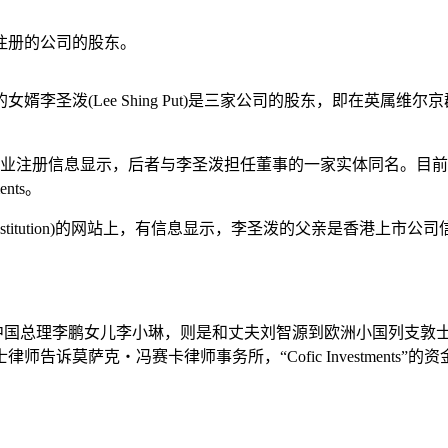
注册的公司的股东。
 Shing Put)是三家公司的股东，即在英属维尔京群岛注册的Zennon 
企业注册信息显示，后者与李圣泼担任董事的一家实体同名。目前还没有找到有关Sino 
nts。
titution)的网站上，有信息显示，李圣泼的父亲是香港上市公司信义玻璃
总理李鹏女儿李小琳，则是和丈夫刘智源到欧洲小国列支敦士登成立名为
人的瑞士律师告诉莫萨克‧冯赛卡律师事务所，“Cofic Investme