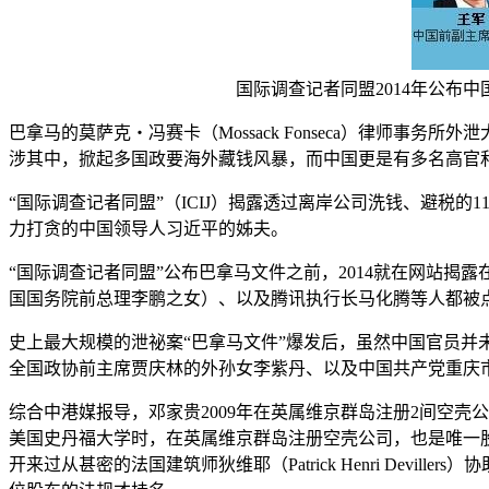
国际调查记者同盟2014年公布
巴拿马的莫萨克‧冯赛卡（Mossack Fonseca）律师事
涉其中，掀起多国政要海外藏钱风暴，而中国更是有多名高官
“国际调查记者同盟”（ICIJ）揭露透过离岸公司洗钱、避税
力打贪的中国领导人习近平的姊夫。
“国际调查记者同盟”公布巴拿马文件之前，2014就在网站揭
国国务院前总理李鹏之女）、以及腾讯执行长马化腾等人都被
史上最大规模的泄祕案“巴拿马文件”爆发后，虽然中国官员并
全国政协前主席贾庆林的外孙女李紫丹、以及中国共产党重庆
综合中港媒报导，邓家贵2009年在英属维京群岛注册2间空
美国史丹福大学时，在英属维京群岛注册空壳公司，也是唯一股东；
开来过从甚密的法国建筑师狄维耶（Patrick Henri De