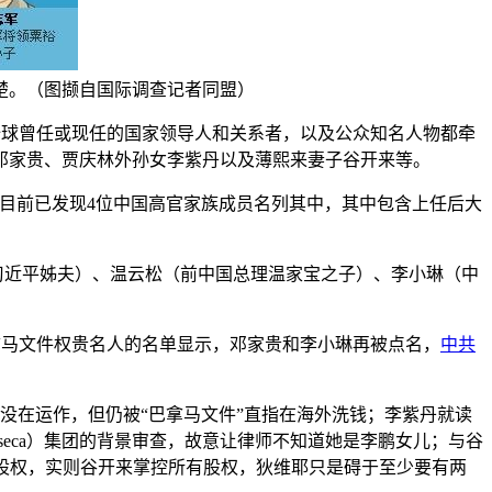
楚楚。（图撷自国际调查记者同盟）
现不少全球曾任或现任的国家领导人和关系者，以及公众知名人物都牵
邓家贵、贾庆林外孙女李紫丹以及薄熙来妻子谷开来等。
示，目前已发现4位中国高官家族成员名列其中，其中包含上任后大
（习近平姊夫）、温云松（前中国总理温家宝之子）、李小琳（中
巴拿马文件权贵名人的名单显示，邓家贵和李小琳再被点名，
中共
经没在运作，但仍被“巴拿马文件”直指在海外洗钱；李紫丹就读
nseca）集团的背景审查，故意让律师不知道她是李鹏女儿；与谷
人各有一半股权，实则谷开来掌控所有股权，狄维耶只是碍于至少要有两