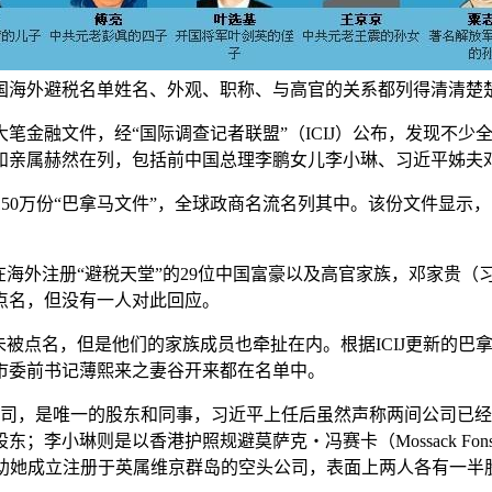
中国海外避税名单姓名、外观、职称、与高官的关系都列得清清
务所外泄大笔金融文件，经“国际调查记者联盟”（ICIJ）公布，发
和亲属赫然在列，包括前中国总理李鹏女儿李小琳、习近平姊夫
的1150万份“巴拿马文件”，全球政商名流名列其中。该份文件显
露在海外注册“避税天堂”的29位中国富豪以及高官家族，邓家贵
点名，但没有一人对此回应。
未被点名，但是他们的家族成员也牵扯在内。根据ICIJ更新的
市委前书记薄熙来之妻谷开来都在名单中。
壳公司，是唯一的股东和同事，习近平上任后虽然声称两间公司已
李小琳则是以香港护照规避莫萨克‧冯赛卡（Mossack Fo
villers）协助她成立注册于英属维京群岛的空头公司，表面上两