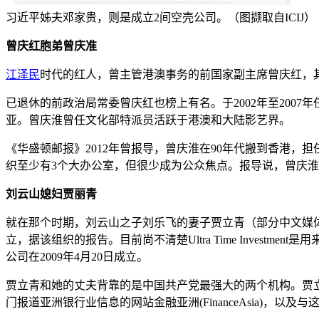
习近平姊夫邓家贵，则是成立2间空壳公司。（图撷取自ICIJ）
曾庆红胞弟曾庆准
江泽民
时代的红人，曾主管港澳事务的前国家副主席曾庆红，
已退休的前政治局常委曾庆红也榜上有名。于2002年至2007
亚。曾庆淮曾任文化部特派员活跃于港澳和大陆影艺界。
《华盛顿邮报》2012年曾报导，曾庆淮在90年代搬到香港，担任中共文化部
织至少有3个大办公室，但很少成为公众焦点。报导说，曾庆
刘云山媳妇贾丽青
就在那个时期，刘云山之子刘乐飞的妻子贾立青（部分中文媒体报道中写
立，据该组织的报告。目前尚不清楚Ultra Time Inve
公司在2009年4月20日成立。
贾立青和她的丈夫背靠的是中国共产党最强大的两个机构。贾
门报道亚洲银行业信息的网站金融亚洲(FinanceAsia)