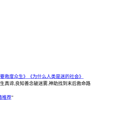
要救度众生》
《为什么人类是迷的社会》
人生真谛,良知善念破迷雾,神助找到末后救命路
墙推荐
”