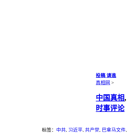
投稿 请進
真相网
>
中国真相
,
时事评论
标签：
中共
,
习近平
,
共产党
,
巴拿马文件
,