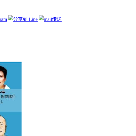
张高丽
,
投资
,
洗钱
,
薄熙来
,
避税
,
重点推荐