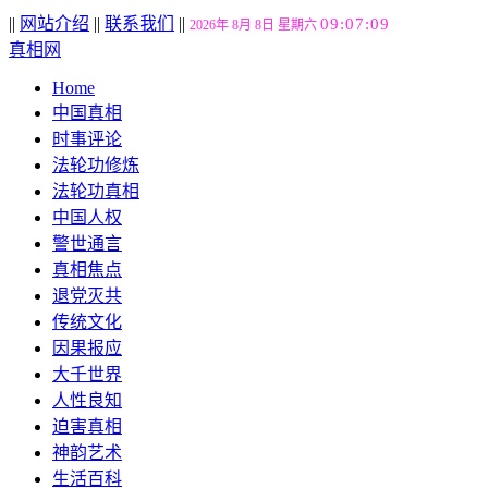
||
网站介绍
||
联系我们
||
09:07:10
2026年 8月 8日 星期六
真相网
Home
中国真相
时事评论
法轮功修炼
法轮功真相
中国人权
警世通言
真相焦点
退党灭共
传统文化
因果报应
大千世界
人性良知
迫害真相
神韵艺术
生活百科