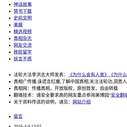
神话故事
禁书下载
史前文明
美展
精选视频
真相杂志
网友交流
移民留学
妖言不惑
法轮大法李洪志大师发表：
《为什么会有人类》
《为什么
真相广传播,诛谎言红魔,了解中国真相,关注法轮功,洞悉
真相网：传播真相，开放版权，原创首发，自由转载
翻墙技术：请安全要求高的网友重点参阅美博园“
安全翻
关于资料传送的说明，请见：
网站介绍
留言
2016-4-9 13:02