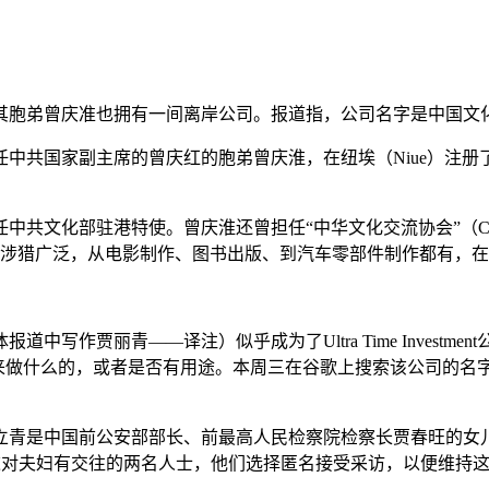
其胞弟曾庆准也拥有一间离岸公司。报道指，公司名字是中国文
年任中共国家副主席的曾庆红的胞弟曾庆淮，在纽埃（Niue）注
驻港特使。曾庆淮还曾担任“中华文化交流协会”（Chinese Cultu
淮涉猎广泛，从电影制作、图书出版、到汽车零部件制作都有，
作贾丽青——译注）似乎成为了Ultra Time Investme
stment是用来做什么的，或者是否有用途。本周三在谷歌上搜索该公
立青是中国前公安部部长、前最高人民检察院检察长贾春旺的女
，以及与这对夫妇有交往的两名人士，他们选择匿名接受采访，以便维持