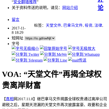
“
安全翻墙推荐
”
论
关于资料传送的说明，请见：
网站介绍
留言
标签：
天堂文件
,
巴拿马文件
,
投资
,
法律
,
2017-11-
避税
,
阿里巴巴
,
马云
8 18:29
短网址
字号
VOA: “天堂文件”再揭全球权
贵离岸财富
【
真相
网2017.11.8】继巴拿马文件揭露全球权贵通过离岸公司
避税之后，星期天泄漏的天堂文件再次披露富豪、政要和企业