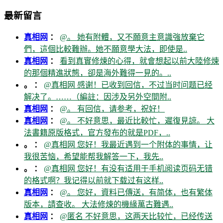
最新留言
真相网
：
@。 她有附體，又不願意主意識強放棄它
們，這個比較難辦。她不願意學大法，即使是..
真相网
：
看到真實修煉的心得，就會想起以前大陸修煉
的那個精進狀態，卻是海外難得一見的。..
。 ：
@真相网 感谢！已收到回信，不过当时问题已经
解决了。……（編註：因涉及另外空間附..
真相网
：
@。 有回信，请参考，祝好！
真相网
：
@。 不好意思，最近比較忙，遲復見諒。 大
法書籍原版格式，官方發布的就是PDF，..
。 ：
@真相网 您好！我最近遇到一个附体的事情，让
我很苦恼，希望能帮我解答一下，我先..
。 ：
@真相网 您好！有没有适用于手机阅读页码无错
的格式啊？我记得以前就下载过有这样..
真相网
：
@。 您好，資料已傳送，有简体，也有繁体
版本，請查收。 大法修煉的機緣萬古難遇..
真相网
：
@匿名 不好意思，这两天比较忙，已经传送