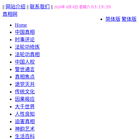
||
网站介绍
||
联系我们
||
03:19:40
2026年 8月 8日 星期六
真相网
简体版
繁体版
Home
中国真相
时事评论
法轮功修炼
法轮功真相
中国人权
警世通言
真相焦点
退党灭共
传统文化
因果报应
大千世界
人性良知
迫害真相
神韵艺术
生活百科