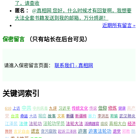
了，请查收
匿名 ：
@真相网 您好，什么时候才有回复啊，我想要
大法全套书籍发送到我的邮箱，万分感谢！
近期所有留言 »
（只有站长在后台可见）
保密留言
请進入保密留言页面：
联系我们 - 真相网
关键词索引
中共
信仰
修炼
610
传统文化
共产
上访
中共病毒
九评
习近平
传说
健康
党
报应
台湾
命运
大选
故事
文革
新疆
新疆棉
暴力
李洪志
欺骗
武汉肺炎
法轮功学员
江泽民
法律
法轮功
法轮大法
真相大白
经济
活摘器官
瘟疫
谎言
迫害
迫害法轮功
言论自由
贪污腐败
退党
邪教
酷
舞弊
起诉江泽民