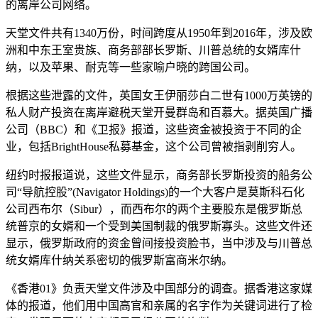
的离岸公司网络。
天堂文件共有1340万份，时间跨度从1950年到2016年，涉及欧
洲和中东王室贵族、商务部部长罗斯、川普总统的女婿库什
纳，以及苹果、耐克等一些家喻户晓的跨国公司。
根据这些泄露的文件，英国女王伊丽莎白二世有1000万英镑的
私人财产投资在离岸避税天堂开曼群岛和百慕大。据英国广播
公司（BBC）和《卫报》报道，这些资金被投资于不同的企
业，包括BrightHouse私募基金，这个公司曾被指剥削穷人。
纽约时报报道说，这些文件显示，商务部长罗斯投资的船务公
司“导航控股”(Navigator Holdings)的一个大客户是莫斯科石化
公司西布尔（Sibur），而西布尔的两个主要股东是俄罗斯总
统普京的女婿和一个受到美国制裁的俄罗斯寡头。这些文件还
显示，俄罗斯政府的资金曾间接投资脸书，当中涉及与川普总
统女婿库什纳关系密切的俄罗斯富商米尔纳。
《香港01》负责天堂文件涉及中国部分的调查。据香港这家媒
体的报道，他们用中国高官和亲属的名字作为关键词进行了检