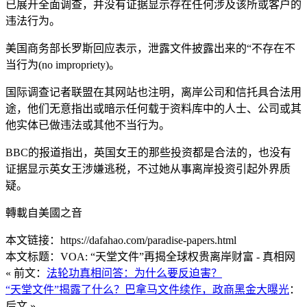
已展开全面调查，并没有证据显示存在任何涉及该所或客户的
违法行为。
美国商务部长罗斯回应表示，泄露文件披露出来的“不存在不
当行为(no impropriety)。
国际调查记者联盟在其网站也注明，离岸公司和信托具合法用
途，他们无意指出或暗示任何载于资料库中的人士、公司或其
他实体已做违法或其他不当行为。
BBC的报道指出，英国女王的那些投资都是合法的，也没有
证据显示英女王涉嫌逃税，不过她从事离岸投资引起外界质
疑。
轉載自美國之音
本文链接：https://dafahao.com/paradise-papers.html
本文标题：VOA: “天堂文件”再揭全球权贵离岸财富 - 真相网
« 前文：
法轮功真相问答：为什么要反迫害？
“天堂文件”揭露了什么？巴拿马文件续作，政商黑金大曝光
：
后文 »