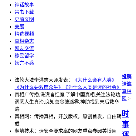
神话故事
禁书下载
史前文明
美展
精选视频
真相杂志
网友交流
移民留学
妖言不惑
投稿
法轮大法李洪志大师发表：
《为什么会有人类》
请進
《为什么要救度众生》
《为什么人类是迷的社会》
真相
真相广传播,诛谎言红魔,了解中国真相,关注法轮功,
网
>
洞悉人生真谛,良知善念破迷雾,神助找到末后救命
路
时
真相网：传播真相，开放版权，原创首发，自由转
事
载
翻墙技术：请安全要求高的网友重点参阅美博园
评