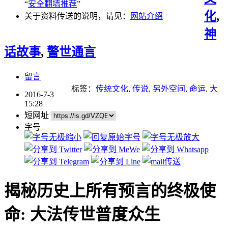
“
安全翻墙推荐
”
化
,
关于资料传送的说明，请见：
网站介绍
神
话故事
,
警世通言
留言
标签：
传统文化
,
传说
,
另外空间
,
命运
,
大
2016-7-3
洪水
,
故事
,
神传文化
,
神话
,
重点推荐
,
预言
15:28
短网址
字号
揭秘历史上所有预言的终极使
命: 大法传世普度众生