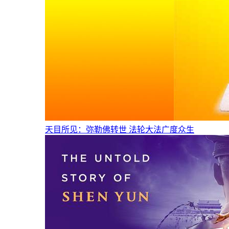
天目所见：弥勒佛转世 法轮大法广度众生