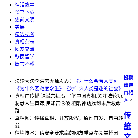
神话故事
禁书下载
史前文明
美展
精选视频
真相杂志
网友交流
移民留学
妖言不惑
投稿
法轮大法李洪志大师发表：
《为什么会有人类》
请進
《为什么要救度众生》
《为什么人类是迷的社会》
真相
真相广传播,诛谎言红魔,了解中国真相,关注法轮功,
网
>
洞悉人生真谛,良知善念破迷雾,神助找到末后救命
路
传
真相网：传播真相，开放版权，原创首发，自由转
统
载
翻墙技术：请安全要求高的网友重点参阅美博园
文