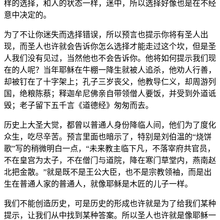
样的选择，和人的状态一样，迷中，所以选择好像也是在不经
意中决定的。
为了不让你迷失而选择错误，所以预言也提示你将有圣人出
现，而圣人也许就会告诉你怎么选择才能走过这个坎，但是圣
人我们没有见过，当然他也不会告诉你。他将如何提示我们现
在的人呢？当年耶稣在牛棚一降生就被人追杀，他劝人行善，
却被钉在了十字架上；孔子三岁丧父，他教导仁义，却周游列
国，绝粮陈蔡；释迦牟尼佛亲自带领僧人要饭，并受到外道诋
毁；老子留下五千言《道德经》匆匆而去。
历史上大圣大觉，都曾以普通人身份降临人间，他们为了度化
众生，吃尽辛苦。预言里面也暗示了，特别是刘伯温的“烧饼
歌”写的稍微明白一点，“未来教主临下凡，不落宰府共官员，
不在皇宫为太子，不在僧门与道院，降在寒门草堂内，燕南赵
北把金散。”就是既不是王公大臣，也不是宗教领袖，而是出
生在普通人家的普通人，就像耶稣是木匠的儿子一样。
我们不能创造历史，可是历史的形成也许就是为了给我们某种
提示，让我们从中找到某种答案。所以圣人也许就是像耶稣一