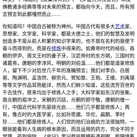
佛教诸多经典等等对未来的预言，都指向今天，而且，所有预
言预言到此都嘎然而止……
你知道吗？中国自古被称为神州。中国古代有很多大
艺术
家、
思想家、文学家、科学家，都是大德之士，他们的智慧及发明
创造多不是从前人积累的知识学来的，也不是在名利的驱使下
奋斗而得到的，而是在
修炼
中得来的。如黄帝时代的岐伯、商
朝的伊尹、周文王时的姜子牙，汉武帝时的东方朔，三国时的
诸葛亮，唐朝的李淳风，明朝的刘伯温……他们都是道家修炼
人，留下不少对后世几千年的准确预言；我们对李白、白居
易、陶渊明、孟浩然、柳宗元、贺知章、王勃、王维、刘禹锡
等等文学作品耳熟能详，然而人们鲜少知道，这些流芳百世的
千古佳作，原来均出于修炼人之手；大科学家如东汉的张衡，
南北朝的祖冲之，宋朝的沉括，元朝的郭守敬，唐朝的僧一
行，中国近代科学先驱徐光启……他们几乎都是修炼人；再
有，像古时的大医学家，比如孙思邈、华佗、扁鹊、李时
珍……他们都是修炼人。人们觉的他们治病的方法很独特，一
眼就能看到人生病的根本原因，而且运用的药方，完全不同于
常理，药到病除。《史记》里记载扁鹊拥有透视眼，能隔墙看