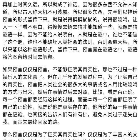
再加上时间久远，所以就成了神话。因为很多东西不允许人知
道，所以古人称天机不可洩露。所以很多东西，先圣们以神话
预言的形式留传下来。就是说得模模糊糊的，说得很隐晦，让
人一下子看不明白，得慢慢去悟去猜才能知道一些，就像是猜
谜语一样。因为不能给人说明白，人就是在谜中，谁也不能破
了这个谜，谁也不能破坏人类社会的法则，否则会遭天惩，所
以只能以这种谜语形式，留传下来。预言藏在谜语之中，谜语
将答案留给时间去解释。
如果预言仅仅是预言，不能够证明其真实性，那也不过是一种
娱乐人的文化罢了。但在几千年的发展过程中，为了证实自己
的真实性，预言把人类社会的很多大的事情或名人用比较隐晦
的方式写出来，然后在事情过后去对照，比较，看是否正确。
每一个预言都要经历这样的过程，而基本每一个预言都证明了
自己的正确性，就是说他是真实存在的，他所说的每一件事情
都在应验。也间接的告诉人们有神有佛，避免人类过于迷失自
我，而丧失最终回家的路。
那么预言仅仅是为了证实其真实性吗？仅仅是为了丰富人的文