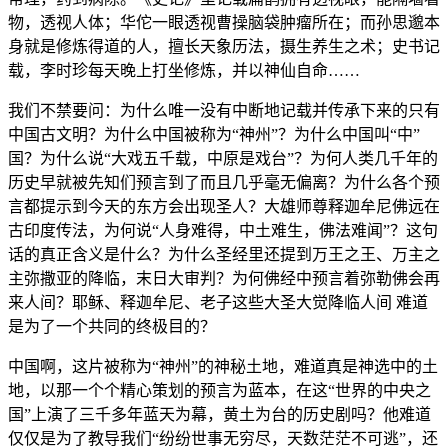
物，透视人体；华佗一眼透视曹操脑袋肿瘤所在；而孙思邈本
身就是修炼得道的人，擅长天象历法，摄生养生之术；史书记
载，李时珍每天晚上打坐修炼，并以神仙自命……
我们不禁要问：为什么唯一没有中断地记载并传承下来的只有
中国古文明？为什么中国被称为“神州”？为什么中国叫“中”
国？为什么说“大戏五千载，中原是戏台”？为何人类几千年的
历史早就被先知们预言到了而且几乎毫无偏离？为什么各个预
言都提示到今天的东方会出现圣人？大雄师尊释迦牟尼佛远在
古印度传法，为何说“人身难得，中土难生，佛法难闻”？这句
话的真正含义是什么？为什么圣经里还提到万王之王、万主之
主弥撒亚的降临，末日大审判？为何佛经中预言着弥勒佛会再
来人间？耶稣、释迦牟尼、老子这些大圣大觉降临人间 难道
是为了一个共同的终极目的？
中国啊，这片被称为“神州”的神秘土地，难道真是神选中的土
地，以那一个个精心策划的预言为蓝本，在这“世界的中央之
国”上演了三千多年蓝天为幕，黄土为台的历史剧吗？他难道
仅仅是为了教导我们“纷纷世事无穷尽，天数茫茫不可逃”，还