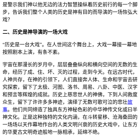
是警示我们神以他无边的法力智慧操纵着历史前行的每一个脚
步，告诉我们整个人类的历史是神有目的而导演的一场恢弘大
戏？
二、历史是神导演的一场大戏
“历史是一台大戏”。在人世间这个舞台上，大戏一幕接一幕地
按照剧本上演，有条不紊。
宇宙在那漫长的岁月中，层层叠叠纵向和横向空间的无数的生
命，经历了成、住、坏、灭的过程，走到今天。在远古时代，
人神共存，在神的引领下，人们直接奔人体、生命和宇宙去研
究探索，留下了太极、河图、洛书、周易、八卦、中医、汉字
和预言等辉煌的成就。历史上慈悲世人的神佛，下到人间救度
众生，留下了许许多多神迹，演绎了无数可歌可泣的悲壮
故
事
。他们共同缔造了独具东方神秘色彩的中华神传文化或曰半
神文化。正是这种独特的文化内涵，在斗转星移、沧海桑田的
一场场以天作幕地作台的人类文明兴衰的历史大戏中，让东方
的华夏古文明奇迹般地一脉相承，延绵不绝。