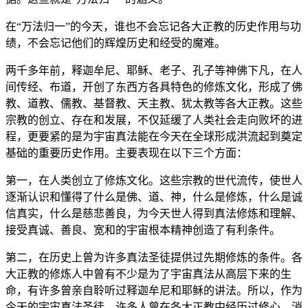
在“万法归一”的今天，谁也不会忘记各大正教的历史作用与功
绩，不会忘记他们的辉煌历史和经受的魔难。
两千多年前，释迦牟尼、耶稣、老子、孔子等神佛下凡，在人
间传经、布道，开创了东西方各具特色的修炼文化，形成了佛
教、道教、儒教、基督教、天主教、犹太教等各大正教。这些
宗教的创立、存在和发展，不仅延缓了人类社会走向败坏的进
程，更要紧的是为宇宙真法能在今天在全球形成洪流起到奠定
基础的重要历史作用。主要表现在以下三个方面：
第一，在人类创立了修炼文化。这些宗教的世代流传，使世人
逐渐认识和懂得了什么是佛、道、神，什么是修炼，什么是诚
信真实，什么是慈悲善良，为今天世人得到真法修炼和理解、
接受真诚、善良、宽和的宇宙根本精神创造了有利条件。
第二，在历史上曾为许多真法圣徒提供过先期修炼的条件。各
大正教的修炼人中曾有不少是为了宇宙真法从高层下来的生
命，有许多曾亲自聆听过释迦牟尼和耶稣的讲法。所以，作为
今天的宇宙真法圣徒，许多人曾在各大正教中经历过修心、消