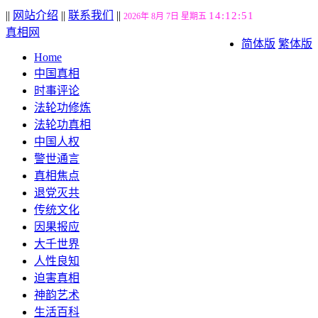
||
网站介绍
||
联系我们
||
14:12:53
2026年 8月 7日 星期五
真相网
简体版
繁体版
Home
中国真相
时事评论
法轮功修炼
法轮功真相
中国人权
警世通言
真相焦点
退党灭共
传统文化
因果报应
大千世界
人性良知
迫害真相
神韵艺术
生活百科