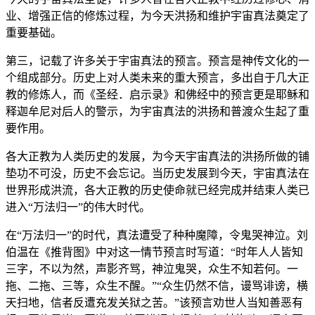
业、增强正信的修炼过程，为今天洪扬和维护宇宙真法奠定了
重要基础。
第三，记载了许多关于宇宙真法的预言。预言是神传文化的一
个组成部分。历史上对人类未来的重大预言，多出自于几大正
教的修炼人，而《圣经．启示录》和佛经中的预言更是耶稣和
释迦牟尼对后人的警示，为宇宙真法的洪扬和普渡众生起了重
要作用。
各大正教为人类历史的发展，为今天宇宙真法的洪扬所做的铺
垫功不可没，历史不会忘记。当历史发展到今天，宇宙真法在
世界形成洪流，各大正教的历史使命就已经完成并结束人类已
进入“万法归一”的伟大时代。
在“万法归一”的时代，真法遭受了种种魔障，令鬼哭神泣。刘
伯温在《推背图》中对这一情节预言时写道：“时年人人皆知
三字，不以为然，声影齐骂，神泣鬼哭，众生不知若何。一
拖、二拖、三等，众生不醒。”“众生仍然不信，谩骂诽谤，横
天扫地，信者反遭充发关狱之苦。”该预言劝世人当知善恶有