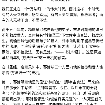
我们正处在一个“万法归一”的伟大时代。面对这样一个时代，
有的人受到鼓舞，感到幸运；有的人受到震撼，积极思考；而
有的人无动于衷，不思不信。
两千五百年前，释迦牟尼佛告诉他的弟子，末法时期他的法已
不能救度世人，其时将有“转轮圣王”下世传宇宙真法、救度众
生。明确告诫他的后世弟子和世人，到末法时期不能墨守佛经
中的法理，而应接受“转轮圣王”所传之法。“若有比丘实得阿
罗汉，若不信此法，无有是处。”——《法华经》。这是释迦
牟尼当年对“万法归一”这一天机的预言。
在《圣经．启示录》中，耶稣从三个方面向他的信徒和世人谕
示着“万法归一”的天机。
第一，耶稣明示他是为见证“神的道”（即宇宙真法）而来的。
《启示录》中写道：“主神是昔在、今在、以后永在的全能
者”；“约翰便将神的道和耶稣基督的见证，凡自己所看见的，
都证明出来”；耶稣基督是“为诚信真实见证的”、“从死里首先
复活，为世上君王元首的”。这些描述证明了主神（万王之