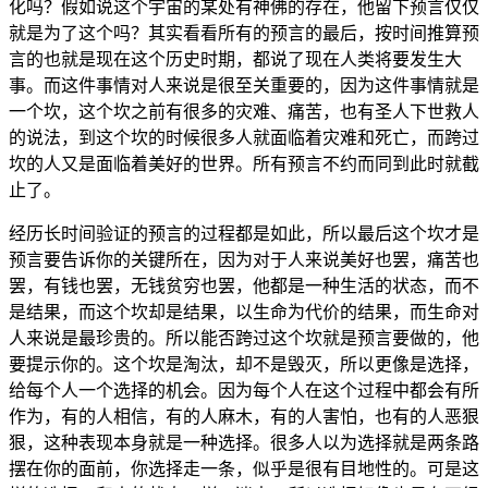
化吗？假如说这个宇宙的某处有神佛的存在，他留下预言仅仅
就是为了这个吗？其实看看所有的预言的最后，按时间推算预
言的也就是现在这个历史时期，都说了现在人类将要发生大
事。而这件事情对人来说是很至关重要的，因为这件事情就是
一个坎，这个坎之前有很多的灾难、痛苦，也有圣人下世救人
的说法，到这个坎的时候很多人就面临着灾难和死亡，而跨过
坎的人又是面临着美好的世界。所有预言不约而同到此时就截
止了。
经历长时间验证的预言的过程都是如此，所以最后这个坎才是
预言要告诉你的关键所在，因为对于人来说美好也罢，痛苦也
罢，有钱也罢，无钱贫穷也罢，他都是一种生活的状态，而不
是结果，而这个坎却是结果，以生命为代价的结果，而生命对
人来说是最珍贵的。所以能否跨过这个坎就是预言要做的，他
要提示你的。这个坎是淘汰，却不是毁灭，所以更像是选择，
给每个人一个选择的机会。因为每个人在这个过程中都会有所
作为，有的人相信，有的人麻木，有的人害怕，也有的人恶狠
狠，这种表现本身就是一种选择。很多人以为选择就是两条路
摆在你的面前，你选择走一条，似乎是很有目地性的。可是这