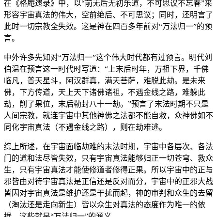
在《格庵遗录》中，以“前无后无初乐道，不可思议不忘春”来
形容宇宙真法的伟大，空前绝后、不可思议；同时，还明言了
此时一切宗教全失效。这是神在四百多年前对“万法归一”的预
言。
中外许多先知对“万法归一”这个伟大时代都有过预言。明代刘
伯温在预言这一时代时写道：“上末后时年，万祖下界，千佛
临凡，普天星斗，阿汉群真，满天菩萨，难脱此劫。是未来
佛，下方传道，天上天下诸佛诸祖，不遇金线之路，难躲此
劫，削了果位，末后勒封八十一劫。”预言了末法时期不只是
人间宗教，就连宇宙中其他神佛之法都不能自救，众神佛如不
同化宇宙真法（不遇金线之路），则在劫难逃。
综上所述，在宇宙面临劫难的末法时期，宇宙中各层次、各法
门的道和法尽皆失效，只有宇宙真法能够归正一切苍穹、救众
生，只有宇宙真法才能使修道者修得正果。所以宇宙中的正与
邪皆由对待宇宙真法是正信还是反对而分，宇宙中的正邪大战
皆因对宇宙真法是维护还是干扰而起，神的审判和众生的去留
（淘汰还是走向新生）皆以众生对真法的态度作为唯一的依
据。这些就是“万法归一”的涵义。