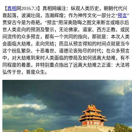
【
真相
网2016.7.3】真相网编注：纵观人类历史，朝朝代代兴
衰起落，波澜壮阔，浩瀚辉煌；作为神传文化一部分之“
预言
”
贯穿古今是为奇葩。“预言”用深奥隐晦之图文来断言或暗示后
世人类走向的预测及警示，无论佛家、道家、西方正教、或民
间流传的众多预言，都有一个共同的指向，那就是：本次人类
会面临大劫难，走向完结；而且从预言得知的时间点就是当今
这个纷乱繁杂、十恶毒世、道德沦丧殆尽的时代；在众多预言
中，对大劫难到来时人类面临的惨局及如何逃离大劫难，有不
同程度的着墨，并特别重点指出了远离大劫难之正道：大法将
弘传于世，普度众生。