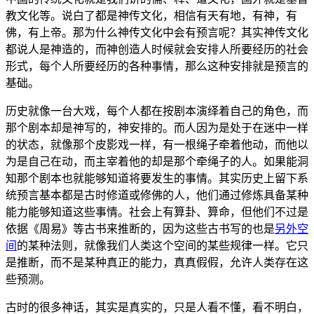
教文化等。说白了都是神传文化，相信有天有地，有神，有
佛，有上帝。那为什么神传文化中会有预言呢？其实神传文化
都说人是神造的，而神创造人时候就会安排人所要经历的社会
形式，每个人所要经历的各种事情，那么这种安排就是预言的
基础。
历史就像一台大戏，每个人都在按剧本演绎着自己的角色，而
那个剧本却是神写的，神安排的。而人因为是处于在迷中一样
的状态，就像那个皮影戏一样，有一根绳子牵着他动，而他以
为是自己在动，而主宰着他的却是那个牵绳子的人。如果能洞
知那个剧本也就能够知道将要发生的事情。其实历史上留下系
统预言基本都是古时修道或修佛的人，他们通过修炼具备某种
能力能够知道这些事情。社会上有算卦、算命，但他们不过是
依据《周易》等古书来推断的，因为这些古书写的也是
另外空
间
的某种法则，就像我们人类这个空间的某些规律一样。它只
是推断，而不是某种真正的能力，真真假假，允许人类存在这
些预测。
古时的很多神话，其实是真实的，只是人看不懂，看不明白，