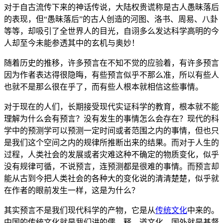
对于自古流传下来的神话传说，大陆权贵谎称是古人愚昧落后
的表现，但“愚昧落后”的古人创造的河图、洛书、周易、八卦
等等，却吸引了全世界人的目光，自诩多么发达科学高明的今
人却至今未能参透其中的玄机与奥妙！
随着历史的推移，许多预言在不知不觉的应验着，有许多预言
因为作者表达得很隐晦，有些预言似乎不那么准，所以有些人
也就不是那么很在乎了，而有些人根本就相信这些事情。
对于现在的人们，长期接受现代实证科学的教育，根本就不能
理解为什么会有预言？没有发生的事情怎么会存在？现代的科
学中的预测学可以预测一定时间或者范围之内的事情，但也只
是我们这个空间之内的规律所推断出来的结果。而对于人生的
过程，人类社会的发展或者灾难这种不确定的物质变化，似乎
没有规律可循，不说预言，连预测都是很难的事情。而预言却
能从古到今把人类社会的各种大的变化说的清清楚楚，似乎就
在作者的眼前发生一样，这是为什么？
其实预言不是我们现代科学的产物，它是从
传统文化
中来的。
中国的传统文化就是我们讲的儒、释、道文化，国外就是基督