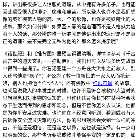
样，讲出来很多让人信服的道理，从中拥有许多弟子。也可能
因此遭受很大的诽谤、魔难和痛苦。所以圣人也许不是我们想
像的英雄模范人物的高、大、全的形像，也许是被妖魔化的人
或事。那么如何分辨？如果圣人靠的是道理而不是人格魅力信
服于人的话，那分辨的唯一标准就是他讲出来的道理是不是真
正的道理？是不是完全无私为他的？那么怎么提示呢？
《诸世纪》和《推背图》里预言得很清晰，详情请参考《千古
预言中的透天玄机——弥勒佛》。我们也可以从很多历史故事
中得到一些提示。你看诺亚建一个方舟在大洪水之前救人，别
人还骂他是“疯子”；济公为了救一位新娘的一家人从而抢新
娘，别人也把他当作“坏人”；还有佛教中“
红眼
石狮
”的故事。
也就是说救人的事发生的时候，也许不是符合被救的人当时的
思想观念和对事物的认知的，也许还违背你长期在某种社会状
态下生活而得到的思想和观念，但是不管你怎么去认识，他都
是为你平安度过灾难。也许你在不经意间听到、看到或者有人
告诉你安全渡过灾难的方法，你的思想观念会受到什么样的冲
击，不信还是相信，还是嗤之以鼻，这也就是选择。有一点可
以明确的说，那些告诉要钱或物才能保平安的一定是假的，如