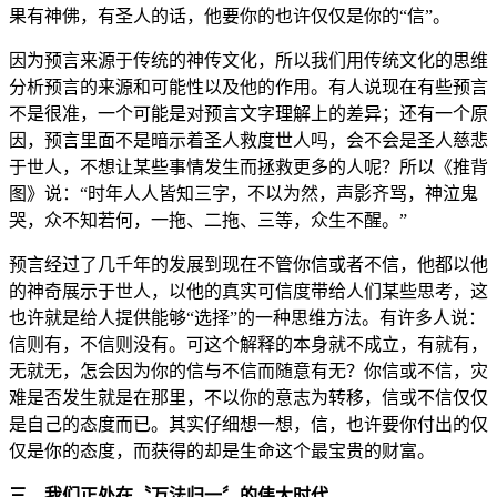
果有神佛，有圣人的话，他要你的也许仅仅是你的“信”。
因为预言来源于传统的神传文化，所以我们用传统文化的思维
分析预言的来源和可能性以及他的作用。有人说现在有些预言
不是很准，一个可能是对预言文字理解上的差异；还有一个原
因，预言里面不是暗示着圣人救度世人吗，会不会是圣人慈悲
于世人，不想让某些事情发生而拯救更多的人呢？所以《推背
图》说：“时年人人皆知三字，不以为然，声影齐骂，神泣鬼
哭，众不知若何，一拖、二拖、三等，众生不醒。”
预言经过了几千年的发展到现在不管你信或者不信，他都以他
的神奇展示于世人，以他的真实可信度带给人们某些思考，这
也许就是给人提供能够“选择”的一种思维方法。有许多人说：
信则有，不信则没有。可这个解释的本身就不成立，有就有，
无就无，怎会因为你的信与不信而随意有无？你信或不信，灾
难是否发生就是在那里，不以你的意志为转移，信或不信仅仅
是自己的态度而已。其实仔细想一想，信，也许要你付出的仅
仅是你的态度，而获得的却是生命这个最宝贵的财富。
三、我们正处在〝万法归一〞的伟大时代