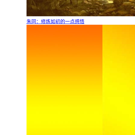
朱同：修炼如初的一点感悟