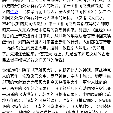
历史的开篇处都有着惊人的巧合。第一个相同之处就是泥土造
人的
传说
，（参考《泥土造人，全人类的共同传说》）第二个
相同之处是保留着对一场大洪水的记忆。（参考《大洪水，
254个民族的共同传说》）第三个相同之处是都在等待着神的
归来——从东方佛经中记载的弥勒佛再来，到西方《圣经》中
预言的上帝来进行末日审判；从非洲的埃及法老等待神回来唤
醒他们，到南美玛雅人对宇宙更新期的计算，人们都在等待着
一场必将发生的历史大事。这种一致性引人深思。“先知走
了。先知还会回来。”苍茫大 地上，凡是留下辉煌文明的古老
民族似乎都讲述着这样类似的传说！
你知道吗？除了《玛雅预言》，包括霍比人的神话、阿兹特克
人的著作、埃及象形文字、罗马神使、塞内卡族长、切罗基族
部落的大萨满等等都预言到今天将发生大事。更令人惊奇的
是，西方的《圣经启示录》、《圣经后典》和法国预言家诺查
丹玛斯的《诸世纪》，韩国的《格庵遗录》、中国周朝的《乾
坤万年歌》、汉朝的《马前课》、唐朝的《推背图》、宋朝邵
雍的《梅花诗》、明朝的《烧饼歌》、《天地数》、《金陵塔
碑文》 、隋唐的《黄檗禅师诗》、《步虚大师预言诗》以及