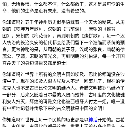
怕，无所畏惧，什么都不信，什么都敢干，这才是最可怜的生
命，他们的生命是没有未来、没有希望的。
你知道吗？五千年神州历史似乎隐藏着一个天大的秘密。从周
朝的《乾坤万年歌》，汉朝的《马前课》，唐朝的《推背
图》，宋朝的《梅花诗》，再到明朝的《烧饼歌》，每一个汉
人统治的长治久安的朝代都会给我们留下一个准确而系统的预
言。更为神秘的是，从周朝的姜子牙，汉朝的张良，唐朝的徐
茂公、李靖，宋朝的苗光义，再到明朝的刘伯温，每一个开国
真命天子的身边谋臣又都是道士！
你知道吗？世界上所有的文明古国如埃及、巴比伦都淹没在沙
漠中了。现在的埃及人跟古埃及人不是一回事儿了，现在的伊
拉克人也不是古巴比伦文明的继承人。希腊文明被罗马继承了
一部分，后来又随着日尔曼的入侵而毁掉，古印度的文化被雅
利安人扫灭，辉煌的玛雅文化也被西班牙人付之一炬，唯一没
有中断地记载并传承下来的古文明就是中国的文明！
你知道吗？世界上每一个民族的历史都是以
神话
开始的。古希
腊、古印度、古巴比伦都是这样。世界上无论有多少民族，在