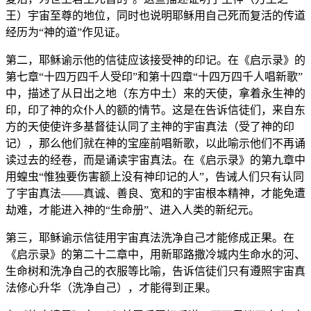
王）宇宙至尊的地位，同时也说明耶稣用自己死而复活的传道
经历为“神的道”作见证。
第二，耶稣谕示他的信徒应该接受神的印记。在《启示录》的
第七章“十四万四千人受印”和第十四章“十四万四千人唱新歌”
中，描述了从日出之地（东方中土）来的天使，拿着永生神的
印，印了神的众仆人的额的情节。这是在告诉信徒们，来自东
方的天使使许多基督徒认同了主神的宇宙真法（受了神的印
记），那么他们就在神的宝座前唱新歌，以此喻示他们不再诵
读过去的经卷，而是诵读宇宙真法。在《启示录》的第九章中
用蝗虫“惟独要伤害额上没有神印记的人”，告诫人们只有认同
了宇宙真法——真诚、善良、宽和的宇宙根本精神，才能免遭
劫难，才能进入神的“生命册”、进入人类的新纪元。
第三，耶稣谕示信徒用宇宙真法洗净自己才能修成正果。在
《启示录》的第二十二章中，用新耶路撒冷城内生命水的河、
生命树和洗净自己的衣服等比喻，告诉信徒们只有遵照宇宙真
法修心升华（洗净自己），才能得到正果。