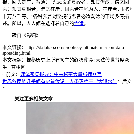
报、回头是岸，写道：“善恶讼诵真经者，知其悔改，谓之回
头；知其真相者，谓之在岸。回头者在地为人，在岸者，同登
十万八千寺。”各种预言对坚持行恶者必遭淘汰的下场多有描
述。所以，人人都在选择着自己的
命运
。
——转自《缘归》
本文链接：https://dafahao.com/prophecy-ultimate-mission-dafa-
spreading.html
本文标题：揭秘历史上所有预言的终极使命: 大法传世普度众
生 - 真相网
« 前文：
媒体密集报导：中共秘密大量强摘器官
世界各民族几乎都有史前传说：人类灭绝于〝大洪水〞
：后文
»
关注更多相关文章：