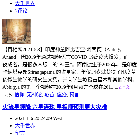
大千世界
2评论
【真相网2021.6.8】印度神童阿比吉亚·阿南德（Abhigya
Anand）因2019年通过视频语言COVID-19瘟疫大爆发，而一
夜成名，是很多人眼中的“神童”。阿南德生于2006年，是印度
卡纳塔克邦Srirangapatna 的占星家，年仅14岁就获得了印度草
药微生物学的研究生文凭，并向学生教授占星术和其他学科。
Abhigya 的第一个视频在2019年8月预言全球在201......
阅全文
Tags:
信仰
,
无神论
,
疫苗
,
瘟疫
,
预言
火流星频降 六星连珠 星相师预测更大灾难
2021-1-6 20:24:09 Wed
大千世界
留言