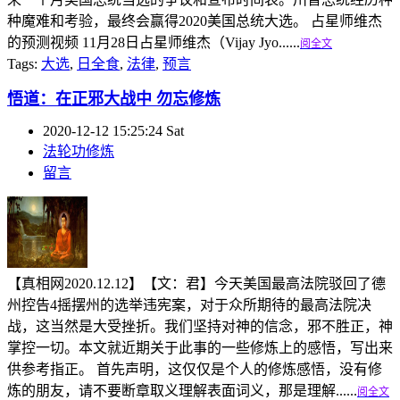
种魔难和考验，最终会赢得2020美国总统大选。 占星师维杰
的预测视频 11月28日占星师维杰（Vijay Jyo......
阅全文
Tags:
大选
,
日全食
,
法律
,
预言
悟道：在正邪大战中 勿忘修炼
2020-12-12 15:25:24 Sat
法轮功修炼
留言
【真相网2020.12.12】【文：君】今天美国最高法院驳回了德
州控告4摇摆州的选举违宪案，对于众所期待的最高法院决
战，这当然是大受挫折。我们坚持对神的信念，邪不胜正，神
掌控一切。本文就近期关于此事的一些修炼上的感悟，写出来
供参考指正。 首先声明，这仅仅是个人的修炼感悟，没有修
炼的朋友，请不要断章取义理解表面词义，那是理解......
阅全文