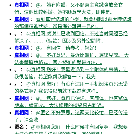
真相网
：
@。 她有附體，又不願意主意識強放棄它
們，這個比較難辦。她不願意學大法，即使是..
真相网
：
看到真實修煉的心得，就會想起以前大陸修煉
的那個精進狀態，卻是海外難得一見的。..
。 ：
@真相网 感谢！已收到回信，不过当时问题已经
解决了。……（編註：因涉及另外空間附..
真相网
：
@。 有回信，请参考，祝好！
真相网
：
@。 不好意思，最近比較忙，遲復見諒。 大
法書籍原版格式，官方發布的就是PDF，..
。 ：
@真相网 您好！我最近遇到一个附体的事情，让
我很苦恼，希望能帮我解答一下，我先..
。 ：
@真相网 您好！有没有适用于手机阅读页码无错
的格式啊？我记得以前就下载过有这样..
真相网
：
@。 您好，資料已傳送，有简体，也有繁体
版本，請查收。 大法修煉的機緣萬古難遇..
真相网
：
@匿名 不好意思，这两天比较忙，已经传送
了，请查收
匿名 ：
@真相网 您好，什么时候才有回复啊，我想要