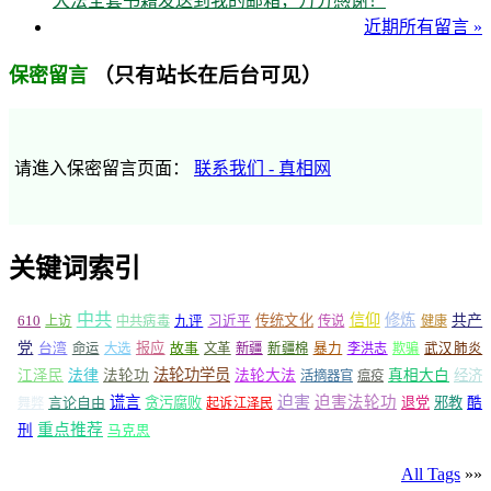
大法全套书籍发送到我的邮箱，万分感谢！
近期所有留言 »
（只有站长在后台可见）
保密留言
请進入保密留言页面：
联系我们 - 真相网
关键词索引
中共
信仰
修炼
610
传统文化
共产
上访
中共病毒
九评
习近平
传说
健康
党
报应
台湾
命运
大选
故事
文革
新疆
新疆棉
暴力
李洪志
欺骗
武汉肺炎
法轮功学员
江泽民
法律
法轮功
法轮大法
真相大白
经济
活摘器官
瘟疫
谎言
迫害
迫害法轮功
言论自由
贪污腐败
退党
邪教
酷
舞弊
起诉江泽民
重点推荐
刑
马克思
All Tags
»»