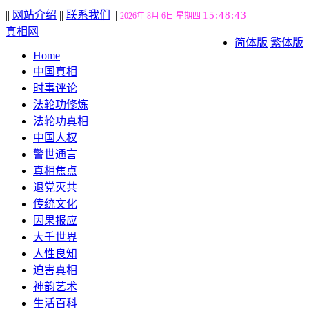
||
网站介绍
||
联系我们
||
15:48:43
2026年 8月 6日 星期四
真相网
简体版
繁体版
Home
中国真相
时事评论
法轮功修炼
法轮功真相
中国人权
警世通言
真相焦点
退党灭共
传统文化
因果报应
大千世界
人性良知
迫害真相
神韵艺术
生活百科