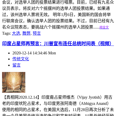
会议，对选举人团的投票结果进行唱票。目前，已经有九名众
议员表示，将反对六个摇摆州的选举人团投票结果。如果通
过，该州选举人票将无效。 明年1月6日，美国新的国会将举
行联席会议，确认选举人团的投票结果。不过，目前已经有九
名众议院表态，要挑战六个摇摆州的选举人团投票......
阅全文
Tags:
大选
,
舞弊
,
预言
印度占星师再预言：川普宣布连任总统时间表（视频）
2020-12-14 14:34:46 Mon
传统文化
留言
【真相网2020.12.14】印度裔占星师维杰（Vijay Jyotish）用古
老的印度吠陀占星术，与印度男孩阿南德（Abhigya Anand）
使用的相同的占星术，在美国大选后，11月28日再次分析了未
来一个月美国总统当选的争议和宣布时间表。川普总统经历种