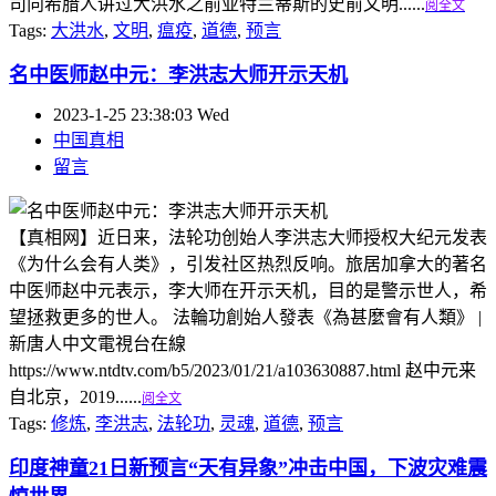
司向希腊人讲过大洪水之前亚特兰蒂斯的史前文明......
阅全文
Tags:
大洪水
,
文明
,
瘟疫
,
道德
,
预言
名中医师赵中元：李洪志大师开示天机
2023-1-25 23:38:03 Wed
中国真相
留言
【真相网】近日来，法轮功创始人李洪志大师授权大纪元发表
《为什么会有人类》，引发社区热烈反响。旅居加拿大的著名
中医师赵中元表示，李大师在开示天机，目的是警示世人，希
望拯救更多的世人。 法輪功創始人發表《為甚麼會有人類》 |
新唐人中文電視台在線
https://www.ntdtv.com/b5/2023/01/21/a103630887.html 赵中元来
自北京，2019......
阅全文
Tags:
修炼
,
李洪志
,
法轮功
,
灵魂
,
道德
,
预言
印度神童21日新预言“天有异象”冲击中国，下波灾难震