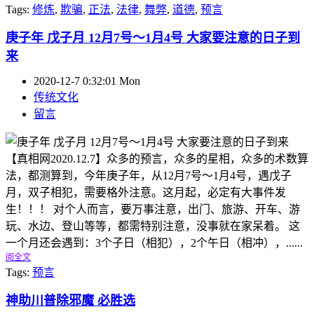
Tags:
修炼
,
欺骗
,
正法
,
法律
,
舞弊
,
道德
,
预言
庚子年 戊子月 12月7号～1月4号 大家要注意的日子到
来
2020-12-7 0:32:01 Mon
传统文化
留言
【真相网2020.12.7】众多的预言，众多的星相，众多的术数算
法，都测算到，今年庚子年，从12月7号～1月4号，遇戊子
月，双子相犯，需要格外注意。这月起，必定有大事件发
生！！！ 对个人而言，要万事注意，出门、旅游、开车、游
玩、水边、登山等等，都需特别注意，没事就在家呆着。 这
一个月还会遇到：3个子日（相犯），2个午日（相冲），......
阅全文
Tags:
预言
神助川普除邪魔 必胜选