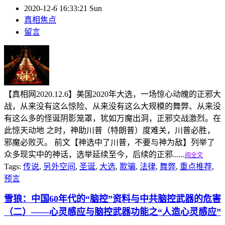
2020-12-6 16:33:21 Sun
真相焦点
留言
【真相网2020.12.6】美国2020年大选，一场惊心动魄的正邪大
战，从来没有这么惊险、从来没有这么大规模的舞弊、从来没
有这么多的怪诞阴影笼罩，犹如万魔出洞，正邪交战激烈。在
此惊天动地 之时，神助川普（特朗普）度难关，川普必胜，
邪魔必败灭。 前文【神选中了川普，不要与神为敌】列举了
众多现实中的神话，选举延续至今，后续的正邪......
阅全文
Tags:
传说
,
另外空间
,
圣诞
,
大选
,
欺骗
,
法律
,
舞弊
,
重点推荐
,
预言
雪狼：中国60年代的“脑控”资料与中共脑控武器的危害
（二）
——心灵感应与脑控武器功能之“人造心灵感应”