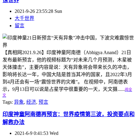
惊世界
2021-9-26 23:55:28 Sun
大千世界
留言
【真相网2021.9.26】印度神童阿南德（Abhigya Anand）21日
发布最新预言，他的视频标题为“对未来几个月预测，木星被
天体撞击”，主要内容是说：天有异象将会带来长久的冲击，
影响将长达一年，中国大陆是首当其冲的国家，且2022年3月
到4月还会有一场“震惊世界的灾难”。 在视频中，阿南德表
示，9月13日可以说是占星学中很重要的一天，天文摄......
阅全
文
Tags:
异象
,
经济
,
预言
印度神童阿南德再预言：世界疫情第三波，投资要点和
解救办法
2021-6-9 0:41:53 Wed