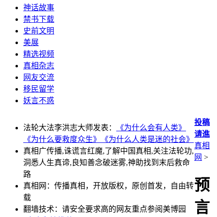
神话故事
禁书下载
史前文明
美展
精选视频
真相杂志
网友交流
移民留学
妖言不惑
投稿
法轮大法李洪志大师发表：
《为什么会有人类》
请進
《为什么要救度众生》
《为什么人类是迷的社会》
真相
真相广传播,诛谎言红魔,了解中国真相,关注法轮功,
网
>
洞悉人生真谛,良知善念破迷雾,神助找到末后救命
路
预
真相网：传播真相，开放版权，原创首发，自由转
载
言
翻墙技术：请安全要求高的网友重点参阅美博园