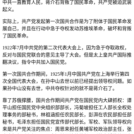
中共一直教育人民，蒋介石背叛了国民革命，共产党被迫武装
起义。
实际上，共产党发起第一次国共合作是为了附体于国民革命发
展自己，并且在行动中急于夺权发动苏维埃革命，破坏和背叛
了国民革命。
1922年7月中共党的第二次代表大会上，因为急于夺取政权，
反对与国民党联合的意见主导了大会。但是太上皇共产国际推
翻决议，指令中共加入国民党。
第一次国共合作期间，1925年1月中国共产党在上海举行第四
次全国代表大会，在孙中山去世以前已经提出领导权问题。如
果孙中山没有去世，中共夺权针对的就不是蒋介石了。
靠了苏俄撑腰，国共合作期间共产党在国民党内大肆抓权：谭
平山担任国民党中央组织部部长，冯菊坡担任工人部长全权处
理事务的部秘书，林祖涵担任农民部长，彭湃在农民部担任部
秘书，毛泽东担任国民党宣传部代部长。军校、军队领导权向
来是共产党关注的焦点：周恩来担任黄埔军校政治部主任，张