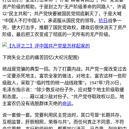
资产阶级的帮助，于是封之为“无产阶级革命的同路人”，许诺
以“民主共和”；共产党快要被国民党彻底剿灭了，于是大喊
“中国人不打中国人”，承诺服从国民党的领导。
抗日
战争一
完，便大打出手，推翻了国民党政权，建政后很快消灭了资产
阶级，最后把工农变成了彻底的一无所有的无产阶级。
下岗失业之后的痛苦回忆(大纪元配图)
统战是党骗的典型一招。为了打赢内战，共产党一度改变过去
一定要杀死地主、富农全家的做法，对地主、富农这样一些阶
级敌人，采取了“临时性的统一战线政策”。1947年7月20日，
毛泽东指示说：“除少数反动份子外，应对整个地主阶级取缓
和态度。……藉以减少敌对份子。”共产党夺取政权以后，地
主富农仍没有逃脱群体灭绝的
命运
。
说一套做一套。党要利用民主党派时，其口号是“长期共存，
互相监督，肝胆相照，荣辱与共”。而任何真正不同意、不符
合它思想、言行和组织的，都要加以消灭。马克思、列宁和中