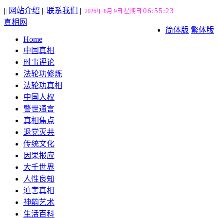
||
网站介绍
||
联系我们
||
06:55:24
2026年 8月 9日 星期日
真相网
简体版
繁体版
Home
中国真相
时事评论
法轮功修炼
法轮功真相
中国人权
警世通言
真相焦点
退党灭共
传统文化
因果报应
大千世界
人性良知
迫害真相
神韵艺术
生活百科