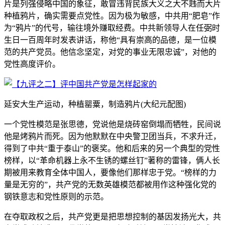
片是列强侵略中国的象征，敢冒违背民族大义之大不韪而大片
种植鸦片，确实需要点党性。因为极为敏感，中共用“肥皂”作
为“鸦片”的代号，输往境外赚取经费。中共新领导人在任弼时
生日一百周年时发表讲话，称他“具有崇高的品德，是一位模
范的共产党员。他信念坚定，对党的事业无限忠诚”，对他的
党性高度评价。
延安大生产运动，种植罂粟，制造鸦片(大纪元配图)
一个党性模范是张思德，党说他是烧砖窑倒塌而牺牲，民间说
他是烤鸦片而死。因为他默默在中央警卫团当兵，不求升迁，
得到了中共“重于泰山”的褒奖。他和后来的另一个典型的党性
榜样，以“革命机器上永不生锈的螺丝钉”著称的雷锋，俩人长
期被用来教育全体中国人，要像他们那样忠于党。“榜样的力
量是无穷的”，共产党的无数英雄模范都被用作这种强化党的
钢铁意志和党性原则的示范。
在夺取政权之后，共产党更是把思想控制的基因发扬光大，共