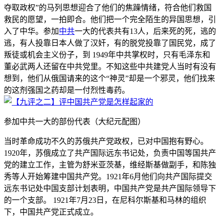
夺取政权”的马列思想迎合了他们的焦躁情绪，符合他们救国
救民的愿望，一拍即合。他们把一个完全陌生的异国思想，引
入了中华。参加
中共
一大的代表共有13人，后来死的死，逃的
逃，有人投靠日本人做了汉奸，有的脱党投靠了国民党，成了
叛徒或机会主义份子，到 1949年中共掌权时，只有毛泽东和
董必武两人还留在中共党里。不知这些中共建党人当时有没有
想到，他们从俄国请来的这个“神灵”却是一个邪灵，他们找来
的这剂强国之药却是一付烈性毒药。
参加中共一大的部份代表（大纪元配图）
当时革命成功不久的苏俄共产党政权，已对中国抱有野心。
1920年，苏俄成立了共产国际远东书记处，负责中国等国共产
党的建立工作，主管为舒米亚茨基，维经斯基做副手，和陈独
秀等人开始筹建中国共产党。1921年6月他们向共产国际提交
远东书记处中国支部计划表明，中国共产党是共产国际领导下
的一个支部。 1921年7月23日，在尼科尔斯基和马林的组织
下，中国共产党正式成立。