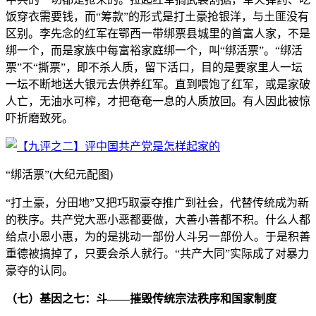
饭穿衣需要钱，而“筹款”的形式是打土豪抢银洋，与土匪没有
区别。李先念的红军在鄂西一带绑票县城里的首富人家，不是
绑一个，而是家族中每富裕家庭绑一个，叫“绑活票”。“绑活
票”不“撕票”，即不杀人质，留下活口，目的是要家里人一坛
一坛不断地送大银元去供养红军。直到喂饱了红军，或是家破
人亡，无油水可榨，才把奄奄一息的人质放回。有人因此被惊
吓折磨致死。
“绑活票”(大纪元配图)
“打土豪，分田地”又把巧取豪夺推广到社会，代替传统成为新
的秩序。共产党大恶小恶都要做，大善小善都不积。什么人都
给点小恩小惠，为的是挑动一部份人斗另一部份人。于是积善
重德被搞掉了，只要会杀人就行。“共产大同”实际成了对暴力
豪夺的认同。
（七）基因之七：斗——摧毁传统宗法秩序和国家制度