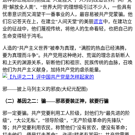
用“解放全人类”、“世界大同”的理想吸引过不少人，一些具有
忧患意识而又渴望干一番事业的人，最容易被共产党蒙骗。他
们忘记苍天在上，在建立“人间天堂”的美丽
谎言
中，在建功立
业的征战中，他们蔑视传统，将他人的生命看轻，也把自己的
生命变得轻于鸿毛。
人造的“共产主义世界”被奉为真理，“满腔的热血已经沸腾，
要为真理而斗争”。共产党用这种绝对、荒诞的理念去斩断人
和上天的渊源关系，斩断他们和祖宗、民族传统的血脉，召唤
他们为共产主义献身，加持共产党的虐杀能量。
邪——披上马列主义的邪皮(大纪元配图)
（二）基因之二：骗——邪恶要装正神，就要行骗
邪一定要骗。共产党要利用工人阶级，封他们为“最先进的阶
级”，“大公无私”，“领导阶级”，“无产阶级革命的先锋队”
等；共产党要利用农民，称赞他们“没有贫农，便没有革命；
打击他们，便是打击革命”，许诺“耕者有其田”；共产党需要