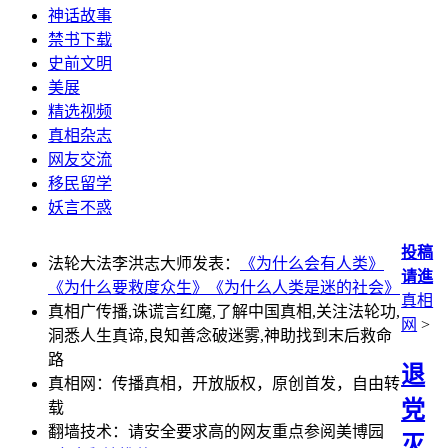
神话故事
禁书下载
史前文明
美展
精选视频
真相杂志
网友交流
移民留学
妖言不惑
投稿
法轮大法李洪志大师发表：
《为什么会有人类》
请進
《为什么要救度众生》
《为什么人类是迷的社会》
真相
真相广传播,诛谎言红魔,了解中国真相,关注法轮功,
网
>
洞悉人生真谛,良知善念破迷雾,神助找到末后救命
路
退
真相网：传播真相，开放版权，原创首发，自由转
党
载
翻墙技术：请安全要求高的网友重点参阅美博园
灭