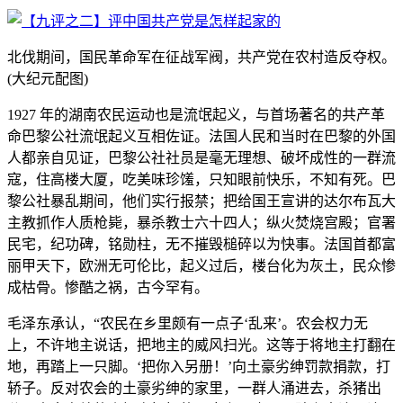
北伐期间，国民革命军在征战军阀，共产党在农村造反夺权。
(大纪元配图)
1927 年的湖南农民运动也是流氓起义，与首场著名的共产革
命巴黎公社流氓起义互相佐证。法国人民和当时在巴黎的外国
人都亲自见证，巴黎公社社员是毫无理想、破坏成性的一群流
寇，住高楼大厦，吃美味珍馐，只知眼前快乐，不知有死。巴
黎公社暴乱期间，他们实行报禁；把给国王宣讲的达尔布瓦大
主教抓作人质枪毙，暴杀教士六十四人；纵火焚烧宫殿；官署
民宅，纪功碑，铭勋柱，无不摧毁槌碎以为快事。法国首都富
丽甲天下，欧洲无可伦比，起义过后，楼台化为灰土，民众惨
成枯骨。惨酷之祸，古今罕有。
毛泽东承认，“农民在乡里颇有一点子‘乱来’。农会权力无
上，不许地主说话，把地主的威风扫光。这等于将地主打翻在
地，再踏上一只脚。‘把你入另册！’向土豪劣绅罚款捐款，打
轿子。反对农会的土豪劣绅的家里，一群人涌进去，杀猪出