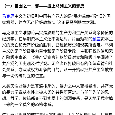
（一）基因之一：邪——披上马列主义的邪皮
马克思
主义当初吸引中国共产党人的是“暴力革命打碎旧的国
家机器，建立无产阶级政权”。这正是马列根本之邪。
马克思主义唯物论其实是狭隘的生产力和生产关系剩余价值的
经济学，在早期资本主义还不发达时，片面短视的
预言
资本主
义的灭亡和无产阶级的胜利，已经被历史和现实所否定。马列
主义的无产阶级暴力革命和无产阶级专政，主张强权政治和无
产阶级主宰论。《共产党宣言》以阶级对立和阶级斗争阐述了
共产党的历史观及哲学观。无产者以打破已有的传统道德和社
会关系、夺取政权为斗争的目的。从一开始就把共产主义放在
与一切传统对立的位置。
人类天性对暴力是普遍排斥的，暴力之中人变得暴虐，共产党
的暴力学说从本性上被人类的共性所否定。与任何先前的思
想、哲学、传统都查不到实质上的渊源关系，是天地间凭空掉
下来的一个莫名的恐怖体系。
这种邪恶观念的前提是“人定胜天”，人为的改造世界。共产党