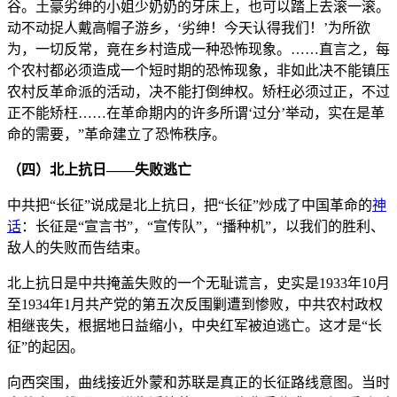
谷。土豪劣绅的小姐少奶奶的牙床上，也可以踏上去滚一滚。
动不动捉人戴高帽子游乡，‘劣绅！今天认得我们！’为所欲
为，一切反常，竟在乡村造成一种恐怖现象。……直言之，每
个农村都必须造成一个短时期的恐怖现象，非如此决不能镇压
农村反革命派的活动，决不能打倒绅权。矫枉必须过正，不过
正不能矫枉……在革命期内的许多所谓‘过分’举动，实在是革
命的需要，”革命建立了恐怖秩序。
（四）北上抗日——失败逃亡
中共把“长征”说成是北上抗日，把“长征”炒成了中国革命的
神
话
：长征是“宣言书”，“宣传队”，“播种机”，以我们的胜利、
敌人的失败而告结束。
北上抗日是中共掩盖失败的一个无耻谎言，史实是1933年10月
至1934年1月共产党的第五次反围剿遭到惨败，中共农村政权
相继丧失，根据地日益缩小，中央红军被迫逃亡。这才是“长
征”的起因。
向西突围，曲线接近外蒙和苏联是真正的长征路线意图。当时