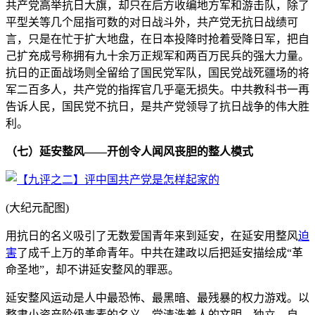
共产党高举抗日大旗，却只在后方收编地方军和游击队，除了
平型关等几个屈指可数的对日战斗外，共产党无抗日战绩可
言，只是在忙于扩大地盘，在日本投降时抢着受降日军，把自
己扩充成号称拥有九十余万正规军和两百万民兵的强大力量。
抗日的正面战场则全留给了国民党军队，国民党战死疆场的将
军二百多人，共产党的指挥官几乎毫无损失。中共教科书一再
告诉人民，国民党不抗日，是共产党领导了抗日战争的伟大胜
利。
（七）延安整风——开创令人闻风丧胆的整人模式
(大纪元配图)
用抗日的名义吸引了无数爱国青年来到延安，在延安用整风
迫
害
了成千上万的革命青年。中共在建政以后把延安描绘成“革
命圣地”，却不讲延安整风的罪恶。
延安整风运动是人中最恐怖、最黑暗、最残暴的权力游戏。以
整肃小资产阶级毒素的名义，党清洗着人的文明、独立、自