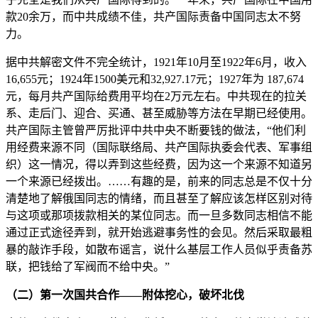
款20余万，而中共成绩不佳，共产国际责备中国同志太不努
力。
据中共解密文件不完全统计，1921年10月至1922年6月，收入
16,655元；1924年1500美元和32,927.17元；1927年为 187,674
元，每月共产国际给费用平均在2万元左右。中共现在的拉关
系、走后门、迎合、买通、甚至威胁等方法在早期已经使用。
共产国际主管曾严厉批评中共中央不断要钱的做法，“他们利
用经费来源不同（国际联络局、共产国际执委会代表、军事组
织）这一情况，得以弄到这些经费，因为这一个来源不知道另
一个来源已经拨出。……有趣的是，前来的同志总是不仅十分
清楚地了解俄国同志的情绪，而且甚至了解应该怎样区别对待
与这项或那项拨款相关的某位同志。而一旦多数同志相信不能
通过正式途径弄到，就开始逃避事务性的会见。然后采取最粗
暴的敲诈手段，如散布谣言，说什么基层工作人员似乎责备苏
联，把钱给了军阀而不给中央。”
（二）第一次国共合作——附体挖心，破坏北伐