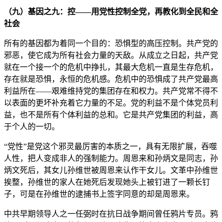
（九）基因之九：控——用党性控制全党，再教化到全民和全
社会
所有的基因都为着同一个目的：恐惧型的高压控制。共产党的
邪恶，使它成为所有社会力量的天敌。从成立之日起，共产党
就在一个接一个的危机中挣扎，其最大危机一直是生存危机，
存在就是恐惧，永恒的危机感。危机中的恐惧成了共产党最高
利益所在——艰难维持党的集团存在和权力。共产党常不得不
以表面的更坏补充着它力量的不足。党的利益不是个体党员利
益，也不是所有个体利益的总和。它是共产党集团的利益，高
于个人的一切。
“党性”是党这个邪灵最厉害的本质之一，具有无限扩展，吞噬
人性，把人变成非人的强制能力。周恩来和孙炳文是同志，孙
炳文死后，其女儿孙维世被周恩来认作干女儿。文革中孙维世
挨整，孙维世的家人在她死后发现她头上被钉进了一颗长钉
子，可是在孙维世的逮捕书上签字同意的却是周恩来。
中共早期领导人之一任弼时在抗日战争期间曾任鸦片专员。鸦