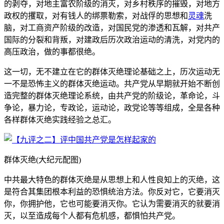
的剥夺，对地主富农阶级的消灭，对乡村秩序的摧毁，对地方
政权的攫取，对有钱人的绑票勒索，对战俘的思想和
灵魂
洗
脑，对工商资产阶级的改造，对国民党的渗透和瓦解，对共产
国际的分裂和背叛，对建政后历次政治运动的清洗，对党内的
高压政治，做的事都很绝。
这一切，无不建立在它的群体灭绝理论基础之上，历次运动无
一不是恐怖主义的群体灭绝运动。共产党从早期就开始不断创
造完整的群体灭绝理论系统，由共产党的阶级论，革命论，斗
争论，暴力论，专政论，运动论，政党论等等组成，全是各种
各样群体灭绝实践经验之总汇。
群体灭绝(大纪元配图)
中共最大特色的群体灭绝是从思想上和人性良知上的灭绝，这
是符合其集团根本利益的恐惧统治方法。你反对它，它要消灭
你，你拥护他，它也可能要消灭你。它认为需要消灭的就要消
灭，以至造成每个人都有危机感，都惧怕共产党。