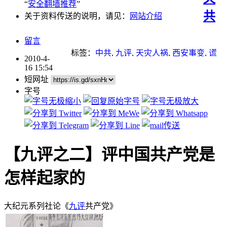
“
安全翻墙推荐
”
共
关于资料传送的说明，请见：
网站介绍
留言
标签：
中共
,
九评
,
天灾人祸
,
西安事变
,
谎
2010-4-
言
,
退党
,
重点推荐
,
马克思
16 15:54
短网址
字号
【九评之二】评中国共产党是
怎样起家的
大纪元系列社论《
九评
共产党》