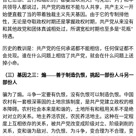
共领导人都说过，共产党的政权不能与人共享，共产主义一开
始便直截了当的带着独裁主义先天基因。由于它的专制排他
性，无论是夺取政权时期还是掌握政权时期，共产党从来没有
和其他政党和团体真诚相处过，所谓宽松时期也至多是“花瓶”
待遇。
历史的教训是：共产党的任何承诺都不能相信，任何保证都不
会兑现。谁在什么问题上相信了共产党，就会在什么问题上送
掉小命。
（三）基因之三：煽——善于制造仇恨，挑起一部份人斗另一
部份人
骗为了煽。斗争一定要有仇恨，没有仇恨可以制造仇恨。中国
农村有一套根深蒂固的土地宗族制度，是共产党建立政权的根
本障碍。农村社会本来是和谐的，土地所有和租用关系不是绝
对对立的关系。地主养活农民，农民养活地主。这种在一定程
度上互相依存的关系，被共产党改变成阶级对立、阶级剥削的
关系，变和谐为敌对、为仇恨、为斗争，变合理为不合理，变