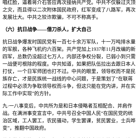
唱红脸，逼着蒋介石答应再次接纳共产党。中共不仅躲过灭顶
之灾，而且得以二次附体国民政府，红军变成了八路军，再次
发展壮大。中共之狡诈欺骗，不可不称高手。
（六）抗日战争——借刀杀人，扩大自己
抗日战争爆发时国民党有一百七十余万军队，十一万吨排水量
的军舰，各种飞机约六百架。共产党加上1937年11月改编的新
四军，总数仍没超过七万人，内部还争权分裂，已弱小到只需
一战便可根除的程度。中共知道，如果把队伍拉出去跟日本人
打仗，一个日军师团也打不过。中共的眼里，领导权而不是民
族存亡，才是民族统一战线的中心问题，于是策划了“在联蒋
过程中必须为争取领导权而斗争，但这只能在党内讲，并在实
际工作中实现”的方针。
九·一八事变后，中共所为是和日本侵略者互相配合、并肩作
战。在满洲事变宣言中，中共号召全中国人民“在国民党的统
治区域，工人罢工，农民骚动，学生罢课，贫民罢业，士兵哗
变”，推翻中国政府。