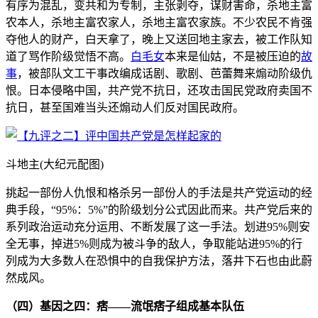
有序为混乱，变共和为专制，主张剥夺，谋财害命，杀地主富
农本人，杀地主富农家人，杀地主富农家族。不少农民不肯强
夺他人的财产，白天拿了，晚上又送回地主家去，被工作队知
道了骂作阶级觉悟不高。
白毛女
本来是仙姑，不是被压迫的
故
事
，被部队文工干事改编成话剧、歌剧、芭蕾舞来煽动阶级仇
恨。日本侵略中国，共产党不抗日，还攻击国民党政府卖国不
抗日，甚至国难当头还煽动人们反对国民政府。
斗地主(大纪元配图)
挑起一部份人仇恨和格杀另一部份人的手法是共产党运动的经
典手段，“95%：5%”的阶级划分公式因此而来。共产党后来的
系列政治运动充分运用、不断发展了这一手法。划进95%则安
全无事，掉进5%则成为被斗争的敌人，争取能站进95%的行
列成为大多数人在恐惧中的自我保护方法，落井下石也由此蔚
然成风。
（四）基因之四：痞——流氓痞子组成基本队伍