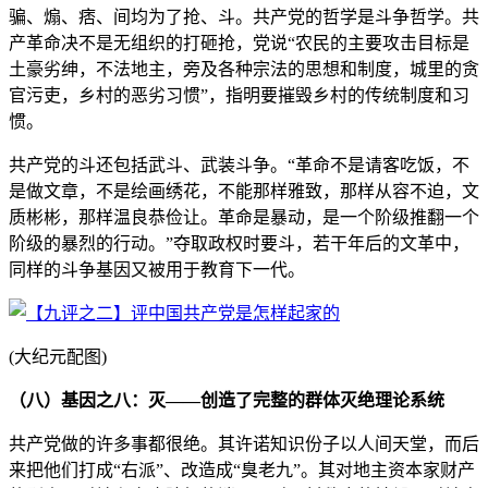
骗、煽、痞、间均为了抢、斗。共产党的哲学是斗争哲学。共
产革命决不是无组织的打砸抢，党说“农民的主要攻击目标是
土豪劣绅，不法地主，旁及各种宗法的思想和制度，城里的贪
官污吏，乡村的恶劣习惯”，指明要摧毁乡村的传统制度和习
惯。
共产党的斗还包括武斗、武装斗争。“革命不是请客吃饭，不
是做文章，不是绘画绣花，不能那样雅致，那样从容不迫，文
质彬彬，那样温良恭俭让。革命是暴动，是一个阶级推翻一个
阶级的暴烈的行动。”夺取政权时要斗，若干年后的文革中，
同样的斗争基因又被用于教育下一代。
(大纪元配图)
（八）基因之八：灭——创造了完整的群体灭绝理论系统
共产党做的许多事都很绝。其许诺知识份子以人间天堂，而后
来把他们打成“右派”、改造成“臭老九”。其对地主资本家财产