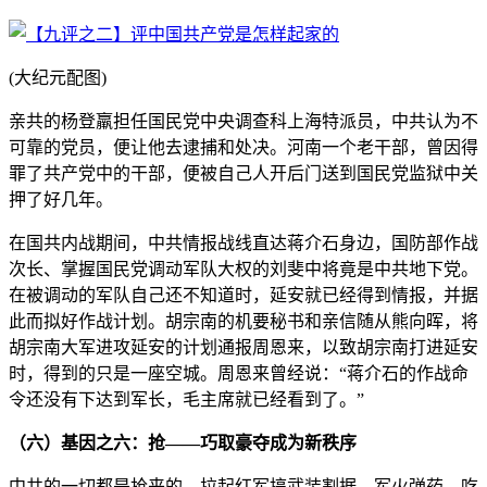
(大纪元配图)
亲共的杨登羸担任国民党中央调查科上海特派员，中共认为不
可靠的党员，便让他去逮捕和处决。河南一个老干部，曾因得
罪了共产党中的干部，便被自己人开后门送到国民党监狱中关
押了好几年。
在国共内战期间，中共情报战线直达蒋介石身边，国防部作战
次长、掌握国民党调动军队大权的刘斐中将竟是中共地下党。
在被调动的军队自己还不知道时，延安就已经得到情报，并据
此而拟好作战计划。胡宗南的机要秘书和亲信随从熊向晖，将
胡宗南大军进攻延安的计划通报周恩来，以致胡宗南打进延安
时，得到的只是一座空城。周恩来曾经说：“蒋介石的作战命
令还没有下达到军长，毛主席就已经看到了。”
（六）基因之六：抢——巧取豪夺成为新秩序
中共的一切都是抢来的。拉起红军搞武装割据，军火弹药、吃