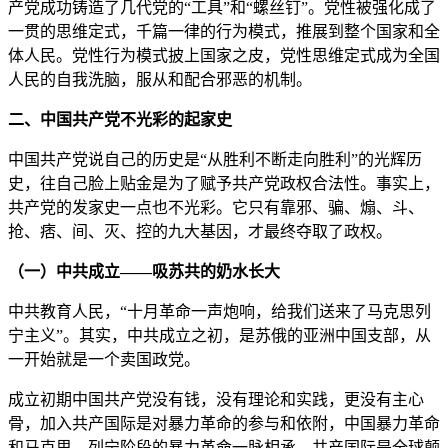
产党成功铸造了几代党的“工具”和“螺丝钉”。党性被强化成了
一贯的思维定式，千篇一律的行为模式，推展到整个国家和全
体人民。党性行为模式披上国家之皮，党性思维定式成为全国
人民的自我洗脑，服从和配合邪恶的机制。
二、中国共产党不光彩的起家史
中国共产党说自己的历史是“从胜利不断走向胜利”的光辉历
史，往自己脸上贴金是为了赋予共产党政权合法性。事实上，
共产党的发家史一点也不光彩。它只有靠邪、骗、煽、斗、
抢、痞、间、灭、控的九大基因，才最终夺取了政权。
（一）中共成立——吸苏共的奶水长大
中共教育人民，“十月革命一声炮响，给我们送来了马克思列
宁主义”。其实，中共成立之初，是苏俄的亚洲中国支部，从
一开始就是一个卖国政党。
成立初期中国共产党没有钱，没有理论和实践，更没有主心
骨，加入共产国际是对暴力革命的参与和依附，中国暴力革命
和马克思、列宁阶段的暴力革命一脉相承。共产国际是全球颠