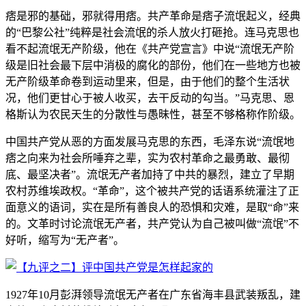
痞是邪的基础，邪就得用痞。共产革命是痞子流氓起义，经典
的“巴黎公社”纯粹是社会流氓的杀人放火打砸抢。连马克思也
看不起流氓无产阶级，他在《共产党宣言》中说“流氓无产阶
级是旧社会最下层中消极的腐化的部份，他们在一些地方也被
无产阶级革命卷到运动里来，但是，由于他们的整个生活状
况，他们更甘心于被人收买，去干反动的勾当。”马克思、恩
格斯认为农民天生的分散性与愚昧性，甚至不够格称作阶级。
中国共产党从恶的方面发展马克思的东西，毛泽东说“流氓地
痞之向来为社会所唾弃之辈，实为农村革命之最勇敢、最彻
底、最坚决者”。流氓无产者加持了中共的暴烈，建立了早期
农村苏维埃政权。“革命”，这个被共产党的话语系统灌注了正
面意义的语词，实在是所有善良人的恐惧和灾难，是取“命”来
的。文革时讨论流氓无产者，共产党认为自己被叫做“流氓”不
好听，缩写为“无产者”。
1927年10月彭湃领导流氓无产者在广东省海丰县武装叛乱，建