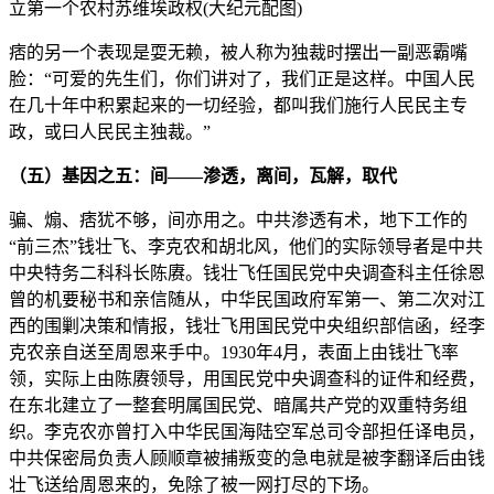
立第一个农村苏维埃政权(大纪元配图)
痞的另一个表现是耍无赖，被人称为独裁时摆出一副恶霸嘴
脸：“可爱的先生们，你们讲对了，我们正是这样。中国人民
在几十年中积累起来的一切经验，都叫我们施行人民民主专
政，或曰人民民主独裁。”
（五）基因之五：间——渗透，离间，瓦解，取代
骗、煽、痞犹不够，间亦用之。中共渗透有术，地下工作的
“前三杰”钱壮飞、李克农和胡北风，他们的实际领导者是中共
中央特务二科科长陈赓。钱壮飞任国民党中央调查科主任徐恩
曾的机要秘书和亲信随从，中华民国政府军第一、第二次对江
西的围剿决策和情报，钱壮飞用国民党中央组织部信函，经李
克农亲自送至周恩来手中。1930年4月，表面上由钱壮飞率
领，实际上由陈赓领导，用国民党中央调查科的证件和经费，
在东北建立了一整套明属国民党、暗属共产党的双重特务组
织。李克农亦曾打入中华民国海陆空军总司令部担任译电员，
中共保密局负责人顾顺章被捕叛变的急电就是被李翻译后由钱
壮飞送给周恩来的，免除了被一网打尽的下场。