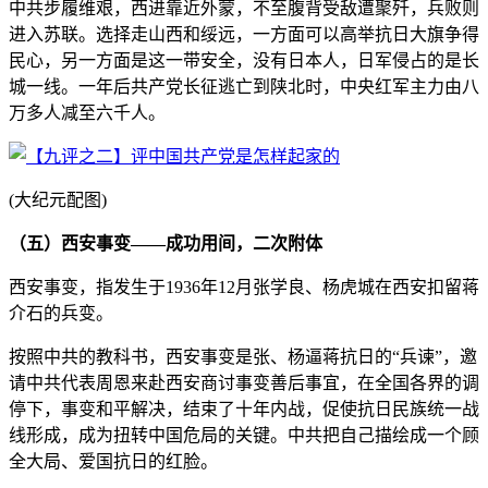
中共步履维艰，西进靠近外蒙，不至腹背受敌遭聚歼，兵败则
进入苏联。选择走山西和绥远，一方面可以高举抗日大旗争得
民心，另一方面是这一带安全，没有日本人，日军侵占的是长
城一线。一年后共产党长征逃亡到陕北时，中央红军主力由八
万多人减至六千人。
(大纪元配图)
（五）西安事变——成功用间，二次附体
西安事变，指发生于1936年12月张学良、杨虎城在西安扣留蒋
介石的兵变。
按照中共的教科书，西安事变是张、杨逼蒋抗日的“兵谏”，邀
请中共代表周恩来赴西安商讨事变善后事宜，在全国各界的调
停下，事变和平解决，结束了十年内战，促使抗日民族统一战
线形成，成为扭转中国危局的关键。中共把自己描绘成一个顾
全大局、爱国抗日的红脸。