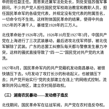
申府担任副主任。周恩来还兼军法处处长，到处安插苏俄军事
顾问。不少共产党人担任国民党军校政治教官和教职人员，担
任国民革命军的各级党代表，并规定没有党代表的附属签名，
一切命令均不生效。这样附体国民革命的结果，使得中共由
1925年的不满千人，暴增至1928年的三万人。
北伐革命始于1926年2月。1926年10月至1927年3月，中国共产
党在上海进行了三次武装暴动，最后进攻北伐军师部，被北伐
军解除了武装。广东的总罢工纠察队每天都与警察发生暴力冲
突，这样的骚扰直接导致了“四·一二”国民党对共产党的大清
洗。
1927年8月，国民革命军内的共产党藉机发动南昌暴动，被很
快镇压下去。9月发动了攻打长沙的秋收起义，也被镇压下
去；共产党开始实行“党的支部建立在连上”的网络式控制，流
窜到井冈山地区，建立农村局部政权。
（三）湖南农民暴动——发动痞子造反
北伐期间，国民革命军在征战军阀，共产党在农村造反夺权。