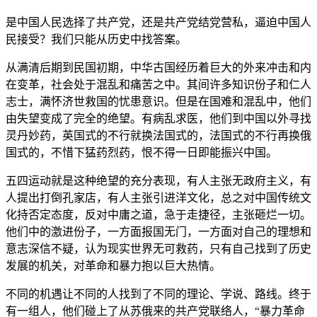
是中国人民选择了共产党，还是共产党结党营私，逼迫中国人
民接受？我们只能从历史中找答案。
从满清后期到民国初期，中华古国经历着巨大的外来冲击和内
在变革，社会处于混乱和痛苦之中。其间许多知识份子和仁人
志士，满怀济世救国的忧患意识。但是在国难和混乱中，他们
由失望变成了完全的绝望。有病乱求医，他们到中国以外寻找
灵丹妙药，英国式的不行就换法国式的，法国式的不行再换俄
国式的，不惜下猛药烈药，恨不得一日即能振兴中国。
五四运动就是这种绝望的充分表现，有人主张无政府主义，有
人提出打倒孔家店，有人主张引进洋文化，总之对中国传统文
化持否定态度，反对中庸之道，急于走捷径，主张砸烂一切。
他们中的激进份子，一方面报国无门，一方面对自己的理想和
意志深信不疑，认为现实世界无可救药，只有自己找到了历史
发展的机关，对革命和暴力抱以巨大热情。
不同的机遇让不同的人找到了不同的理论、学说、路线。终于
有一组人，他们碰上了从苏俄来的共产党联络人，“暴力革命