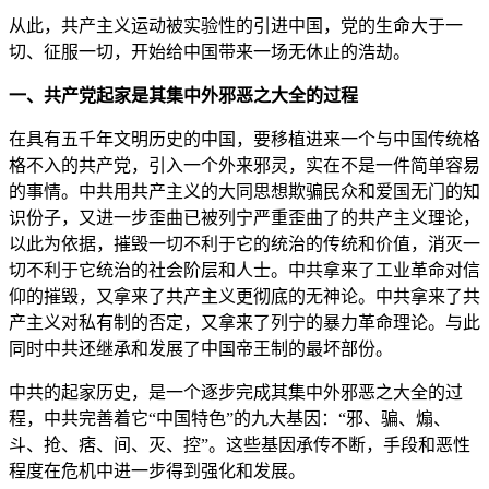
从此，共产主义运动被实验性的引进中国，党的生命大于一
切、征服一切，开始给中国带来一场无休止的浩劫。
一、共产党起家是其集中外邪恶之大全的过程
在具有五千年文明历史的中国，要移植进来一个与中国传统格
格不入的共产党，引入一个外来邪灵，实在不是一件简单容易
的事情。中共用共产主义的大同思想欺骗民众和爱国无门的知
识份子，又进一步歪曲已被列宁严重歪曲了的共产主义理论，
以此为依据，摧毁一切不利于它的统治的传统和价值，消灭一
切不利于它统治的社会阶层和人士。中共拿来了工业革命对信
仰的摧毁，又拿来了共产主义更彻底的无神论。中共拿来了共
产主义对私有制的否定，又拿来了列宁的暴力革命理论。与此
同时中共还继承和发展了中国帝王制的最坏部份。
中共的起家历史，是一个逐步完成其集中外邪恶之大全的过
程，中共完善着它“中国特色”的九大基因：“邪、骗、煽、
斗、抢、痞、间、灭、控”。这些基因承传不断，手段和恶性
程度在危机中进一步得到强化和发展。