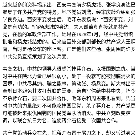
越来越多的资料揭示出，西安事变前夕杨虎城、张学良身边已
聚集了许多共产党的特务。地下党员刘鼎，经宋庆龄介绍到张
学良身边。西安事变发生后，毛泽东表扬说：“西安事变，刘
鼎是有功的。”而杨虎城的身边，夫人谢葆真直接就是共产
党，在杨的军政治部工作，她是在1928年1月，经中共党组织
批准和杨虎城结婚的。后来官至外交部副部长的共产党人王炳
南，当时是杨公馆的座上客。正是他们这些杨、张周围的许多
中共党员直接策划了这次兵变。
事变之初，中共的领导人很想杀掉蒋介石，以报围剿之仇。当
时中共在陕北力量已经很弱小，处于一役就可能被彻底消灭的
困境，中共尽其煽、骗之能事，策动张、杨兵变。斯大林出于
牵制日本避免其攻打苏联的需要，亲自写信给中共中央，指令
不杀蒋介石，要二次国共合作。毛泽东和周恩来也看到，凭当
时中共的力量绝对不可能吃掉国民党，杀了蒋介石，共产党更
可能被赶来报仇围剿的国民党军队所消灭。中共立刻改变腔
调，以联合抗日为名，迫使蒋介石接受二次国共合作。
共产党策动兵变在先，把蒋介石置于屠刀之下，却又转过身来