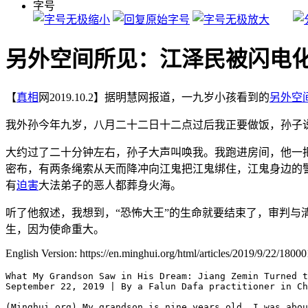
字号
另外空间所见：江泽民被闪电
【
真相
网2019.10.2】据明慧网报道，一九岁小孩看到的
另外空
我外孙今年九岁，八月二十二日十二点过后我正要做饭，孙子
大约过了二十分钟左右，孙子大声叫唤我。我跑进房间，他一把
密布，有两条绳索从天而降冲向江鬼把江鬼绑住，江鬼身边的
有
迫害
大法弟子的恶人都葬身火海。
听了他叙述，我想到，“恐怖大王”的生命就要结束了，审判与
生，因为使命重大。
English Version: https://en.minghui.org/html/articles/2019/9/22/18000
What My Grandson Saw in His Dream: Jiang Zemin Turned t
September 22, 2019 | By a Falun Dafa practitioner in Ch
(Minghui.org) My grandson is nine years old. I was abou