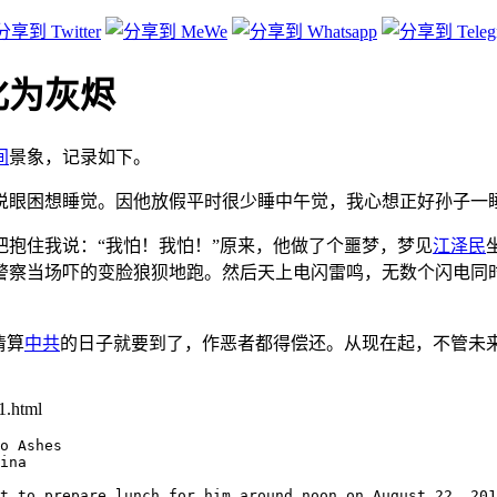
化为灰烬
间
景象，记录如下。
说眼困想睡觉。因他放假平时很少睡中午觉，我心想正好孙子一
抱住我说：“我怕！我怕！”原来，他做了个噩梦，梦见
江泽民
警察当场吓的变脸狼狈地跑。然后天上电闪雷鸣，无数个闪电同
清算
中共
的日子就要到了，作恶者都得偿还。从现在起，不管未
1.html
o Ashes

ina

t to prepare lunch for him around noon on August 22, 201