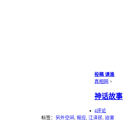
投稿 请進
真相网
>
神话故事
4评论
标签：
另外空间
,
报应
,
江泽民
,
迫害