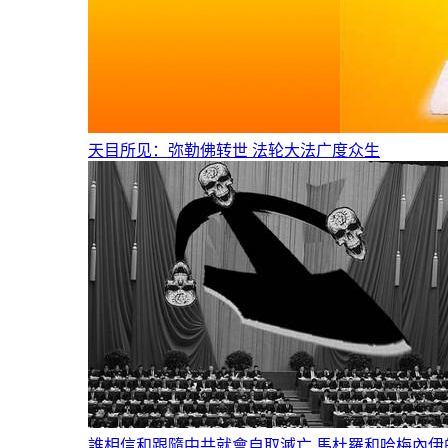
天目所见：弥勒佛转世 法轮大法广度众生
誰相信和跟隨中共就會自取滅亡 馬杜羅和哈梅內伊