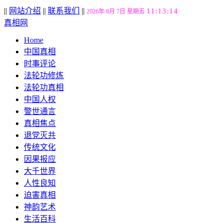
||
网站介绍
||
联系我们
||
11:13:16
2026年 8月 7日 星期五
真相网
Home
中国真相
时事评论
法轮功修炼
法轮功真相
中国人权
警世通言
真相焦点
退党灭共
传统文化
因果报应
大千世界
人性良知
迫害真相
神韵艺术
生活百科