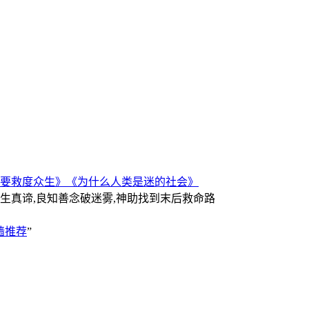
要救度众生》
《为什么人类是迷的社会》
人生真谛,良知善念破迷雾,神助找到末后救命路
墙推荐
”