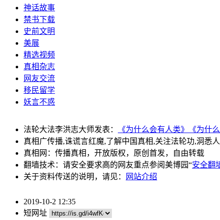
神话故事
禁书下载
史前文明
美展
精选视频
真相杂志
网友交流
移民留学
妖言不惑
法轮大法李洪志大师发表：
《为什么会有人类》
《为什么
真相广传播,诛谎言红魔,了解中国真相,关注法轮功,洞悉
真相网：传播真相，开放版权，原创首发，自由转载
翻墙技术：请安全要求高的网友重点参阅美博园“
安全翻
关于资料传送的说明，请见：
网站介绍
2019-10-2 12:35
短网址