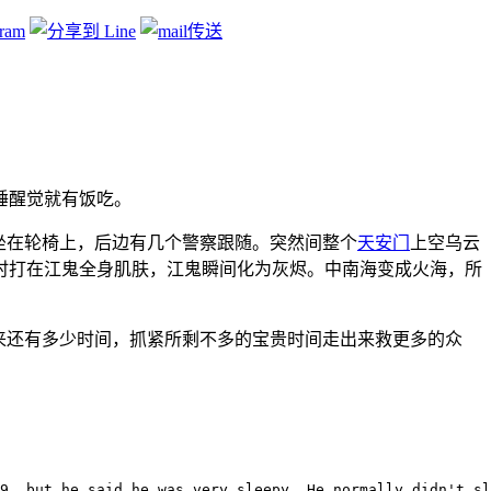
睡醒觉就有饭吃。
坐在轮椅上，后边有几个警察跟随。突然间整个
天安门
上空乌云
时打在江鬼全身肌肤，江鬼瞬间化为灰烬。中南海变成火海，所
来还有多少时间，抓紧所剩不多的宝贵时间走出来救更多的众
9, but he said he was very sleepy. He normally didn't sl