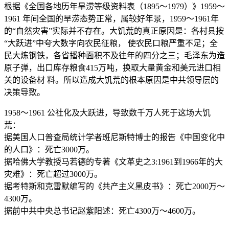
根据《全国各地历年旱涝等级资料表（1895～1979）》1959～
1961 年间全国的旱涝态势正常，属较好年景，1959～1961年
的“自然灾害”实际并不存在。大饥荒的真正原因是：各村县按
“大跃进”中夸大数字向农民征粮， 使农民口粮严重不足；全
民大炼钢铁，各省播种面积不及往年的四分之三；毛泽东为造
原子弹，出口库存粮食415万吨，换取大量黄金和美元进口相
关的设备材 料。所以造成大饥荒的根本原因是中共领导层的
决策导致。
1958～1961 公社化及大跃进，导致数千万人死于这场大饥
荒：
据美国人口普查局统计学者班尼斯特博士的报告《中国变化中
的人口》：死亡3000万。
据哈佛大学教授马若德的专著《文革史之3:1961到1966年的大
灾难》：死亡超过3000万。
据考特斯和克雷默编写的《共产主义黑皮书》：死亡2000万～
4300万。
据前中共中央总书记赵紫阳述：死亡4300万～4600万。