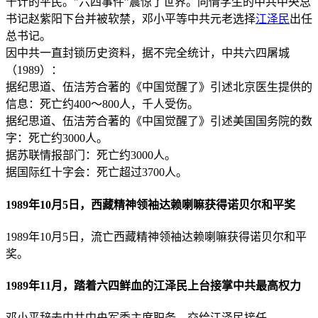
千计的平民。"六四事件”震惊了世界。同情学生的中共中央总
书记赵紫阳下台并被软禁，邓小平等中共元老选择
江泽民
出任
总书记。
因中共一直封锁历史资料，据不完全统计，中共六四屠城
（1989）：
据纪思道、伍洁芳合著的《中国觉醒了》引述北京医生提供的
信息：死亡约400～800人，千人受伤。
据纪思道、伍洁芳合著的《中国觉醒了》引述美国国务院的数
字：死亡约3000人。
据苏联情报部门：死亡约3000人。
据国际红十字会：死亡超过3700人。
1989年10月5日，西藏精神领袖达赖喇嘛获得诺贝尔和平奖
1989年10月5日，流亡西藏精神领袖达赖喇嘛获得诺贝尔和平
奖。
1989年11月，踏着六四鲜血的江泽民上台接掌中共最高权力
邓小平辞去中共中央军委主席职务，交给江泽民接任。