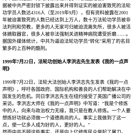
据被中共严密封锁下披露出来并得到证实的被迫害致死的法轮
功学员人数达4316人（至2019年9月），但有资料披露在2001
年被迫害致死的人数已经达到上万人，数十万法轮功学员被非
法判刑和劳教，更多的人无家可归被迫流离失所，很多人被活
体摘取器官，很多人被非法强制关进精神病院遭受折磨……。
据国外媒体统计，中共为逼迫法轮功学员“转化”采用了的名目
繁多的上百种的酷刑。
1999年7月22日，法轮功创始人李洪志先生发表《我的一点声
明》
1999年7月22日，法轮大法创始人李洪志先生发表《我的一点
声明》，呼吁各国政府、国际机构和善良的人们帮助解决在中
国发生的危机。同日李洪志先生在纽约接受了英国广播公司的
采访。李洪志大师在《我的一点声明》中写道：“我是个修炼
中的人，向来与政治权力无缘，我只是在教人修炼。一个人要
想炼好功就必须做一个道德高尚的人。事实上我做到了这一
点，使一亿多人成为好的人，更好的人。”
然而中共不顾这些事实，还是向上亿修炼民众举起了屠刀。