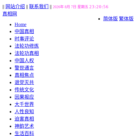
||
网站介绍
||
联系我们
||
23:20:57
2026年 8月 7日 星期五
真相网
简体版
繁体版
Home
中国真相
时事评论
法轮功修炼
法轮功真相
中国人权
警世通言
真相焦点
退党灭共
传统文化
因果报应
大千世界
人性良知
迫害真相
神韵艺术
生活百科