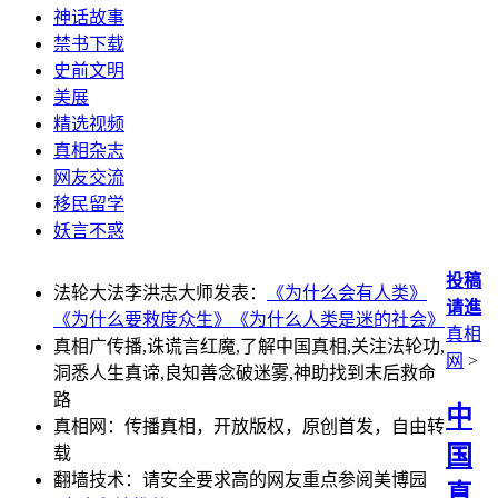
神话故事
禁书下载
史前文明
美展
精选视频
真相杂志
网友交流
移民留学
妖言不惑
投稿
法轮大法李洪志大师发表：
《为什么会有人类》
请進
《为什么要救度众生》
《为什么人类是迷的社会》
真相
真相广传播,诛谎言红魔,了解中国真相,关注法轮功,
网
>
洞悉人生真谛,良知善念破迷雾,神助找到末后救命
路
中
真相网：传播真相，开放版权，原创首发，自由转
国
载
翻墙技术：请安全要求高的网友重点参阅美博园
真