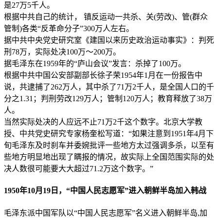
是27万5千人。
根据中共自己的统计， 镇反运动一共杀、关(劳改)、管(群众
管制)各类“反革命分子”300万人左右。
据中共中央党史研究室《建国以来历史政治运动事实》：判死
刑78万，实际处决100万～200万。
据毛泽东在1959年的“庐山会议”发言：杀掉了100万。
根据中共中国公安部副部长徐子荣1954年1月在一份报告中
说，共逮捕了262万人，其中杀了71万2千人，是全国人口的千
分之1.31；判刑劳改129万人；管制120万人；教育释放了38万
人。
当然实际处决的人应远不止71万2千这个数字。北京大学教
授、中共党史研究专家杨奎松写道：“如果注意到1951年4月下
旬毛泽东及时刹车并委婉批评一些地方太过强调多杀，以至有
些地方明显地出现了瞒报的情况，故实际上全国范围实际的处
决人数很可能要大大超过71.2万这个数字。”
1950年10月19日，“中国人民志愿军”进入朝鲜半岛加入韩战
毛泽东派中国军队以“中国人民志愿军”名义进入朝鲜半岛,加