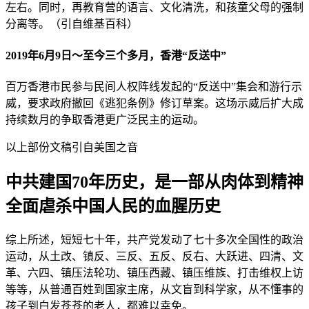
左右。同时，再教育营的语言、文化清洗，和孩童父母的强制
分离等。（引自维基百科）
2019年6月9日～至今三个多月，香港“反送中”
百万香港市民参与民间人权阵线发起的“反送中”集会和游行示
威，要求政府撤回《逃犯条例》修订草案。这场示威后扩大成
持续数月的争取香港更广泛民主的运动。
以上部份文稿引自美国之音
中共建国70年历史，是一部从肉体到精神
全面虐杀中国人民的血腥历史
综上所述，短短七十年，共产党发动了七十多次全国性的政治
运动，从土改、镇反、三反、五反、反右、大跃进、四清、文
革、六四、镇压法轮功、镇压西藏、镇压维族、打击维权上访
等等，从普通百姓到国家主席，从文盲到科学家，从不懂事的
孩子到白发苍苍的老人，都难以幸免。