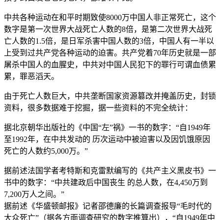
中共各种运动在和平时期致使8000万中国人非正常死亡，这个
数字是第一次世界大战死亡人数的8倍，是第二次世界大战死
亡人数的1.5倍，是日军杀害中国人数的3倍，中国人有一半以
上受到过共产党各种运动的迫害。共产党着70年历史就是一部
屠杀中国人的血腥史，中共对中国人民犯下的罪行可谓血债累
累，罪恶滔天。
由于死亡人数巨大，中共垄断国家资源篡改并掩盖历史，封锁
资料，很多数据难于挖掘，据一些资料的不完全统计：
据北京朝华出版社的《中国“左”祸》一书的数字：“自1949年
至1992年，在中共发动的 历次运动中被迫害以及因饥饿原因
死亡的人数约5,000万。”
据前述法国学者考特斯和克雷默编写的《共产主义黑皮书》一
书中的数字：“中共建政后中国丧生 的总人数，在4,450万到
7,200万人之间。”
据前述《华盛顿邮报》记者邵德廉的长篇调查报导“毛时代的
大众死亡”（据各方面调查研究的数字推算出），“自1949年中