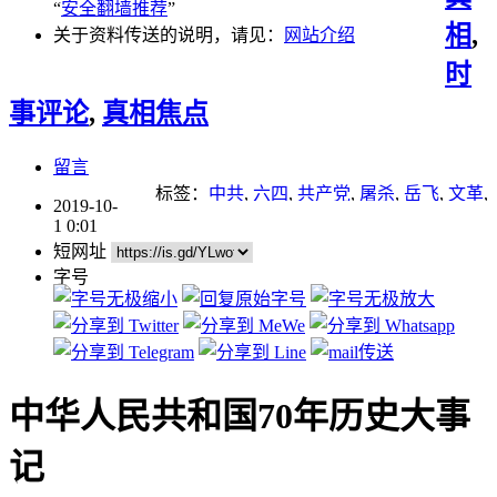
“
安全翻墙推荐
”
相
,
关于资料传送的说明，请见：
网站介绍
时
事评论
,
真相焦点
留言
标签：
中共
,
六四
,
共产党
,
屠杀
,
岳飞
,
文革
,
2019-10-
新疆
,
新疆棉
,
暴力
,
贪腐
,
迫害
,
重点推荐
1 0:01
短网址
字号
中华人民共和国70年历史大事
记