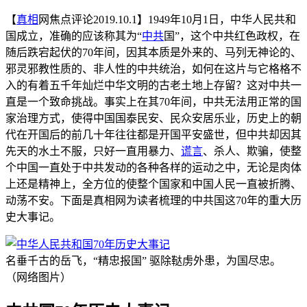
【
真相
网焦点评论2019.10.1】1949年10月1日，中华人民共和
国成立，准确的应该称其为“
中共
国”，这个中共红色政权，在
随后跌宕起伏的70年间，因其本质是外来的、马列无神论的、
邪灵邪教性质的、非人性的中共统治，如何在这片与它格格不
入的有着五千年灿烂中华文明的古老土地上存留？这对中共一
直是一个致命挑战。事实上在其70年间，中共无法用正常的国
家治理方式，使得中国国泰民安、民众安居乐业，历史上的朝
代在开国后的前几十年往往都是开国平安盛世，但中共却因其
先天的水土不服，只好一直用暴力、
谎言
、杀人、欺骗，使整
个中国一直处于中共发动的各种各样的运动之中，无论是肉体
上还是精神上，全方位的使整个国家和中国人民一直被折腾、
动荡不安。下面是真相网为读者梳理的中共国这70年的重大历
史大事记。
名垂千古的岳飞，“精忠报国” 驱除鞑虏外患，为国尽忠。
（网络图片）