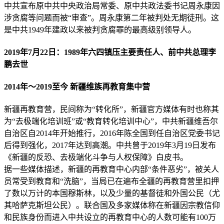
中共宣布原中共中央政治局常委、原中共政法委书记周永康因
涉贪腐等问题而被“审查”。周永康第二年被判处无期徒刑。这
是中共1949年建政以来被判贪腐罪的最高级别领导人。
2019年7月22日：1989年六四镇压主要责任人、前中共总理李
鹏去世
2014年～2019至今 新疆维族再教育集中营
新疆再教育营，民间称为“转化所”，新疆官方媒体有时也称其
为“去极端化培训班”或“教育转化培训中心”，中共新疆维吾尔
自治区自2014年开始推行，2016年陈全国到任自治区党委书记
后得到强化，2017年达到高潮。中共曾于2019年3月19日发布
《新疆的反恐、去极端化斗争与人权保障》白皮书。
据一些媒体描述，新疆的再教育中心内部“条件恶劣”，被关人
员常受到教育和“洗脑”，当局已在遍布全疆的再教育营里扣押
了数以万计的本国穆斯林，以及少量的基督徒和外国公民（尤
其哈萨克斯坦公民）。联合国及多家媒体称在新疆因宗教信仰
和民族身份而进入中共设立的再教育中心的人数可能有100万