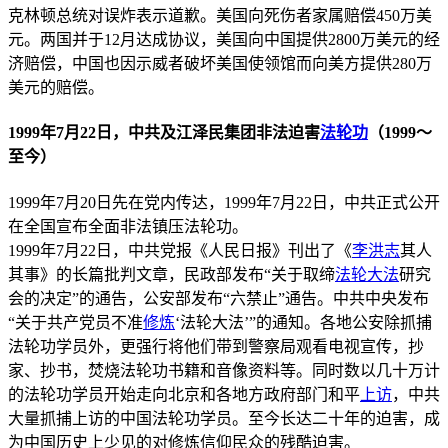
克林顿总统对误炸表示道歉。美国向死伤者家属赔偿450万美
元。两国并于12月达成协议，美国向中国提供2800万美元的经
济赔偿，中国也因示威者破坏美国使领馆而向美方提供280万
美元的赔偿。
1999年7月22日，中共及江泽民集团非法迫害
法轮功
（1999～
至今）
1999年7月20日先在党内传达，1999年7月22日，中共正式公开
在全国宣布全面非法镇压法轮功。
1999年7月22日，中共党报《人民日报》刊出了《
李洪志
其人
其事》的长篇批判文章，民政部发布“关于取缔
法轮大法
研究
会的决定”的通告，公安部发布“六禁止”通告。中共中央发布
“关于共产党员不准
修炼
‘法轮大法’”的通知。各地公安除抓捕
法轮功学员外，更强行将他们带到警察局观看电视宣传，抄
家、抄书，焚烧法轮功书籍和音像资料等。同时数以几十万计
的法轮功学员开始走向北京和各地方政府部门和平
上访
，中共
大量抓捕上访的中国法轮功学员。至今长达二十年的迫害，成
为中国历史上少见的对修炼信仰民众的残酷迫害。