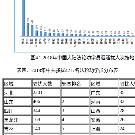
图4：2018年中国大陆法轮功学员遭骚扰人次按
表四、2018年中共骚扰4217名法轮功学员分布表
区域
骚扰人数
邪恶排名
区域
骚扰人
2201
1
35
河北
广东
406
2
32
山东
河南
344
3
28
四川
山西
169
4
26
黑龙江
安徽
140
5
24
吉林
上海