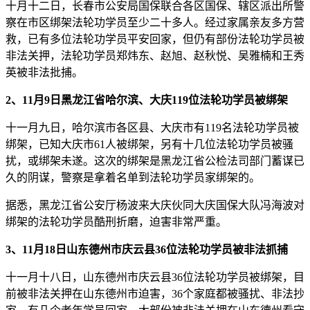
十月十二日，长春市公安局国保联合各区国保、辖区派出所警
察在市区绑架法轮功学员至少二十多人。经过家属亲友多方营
救，已有多位法轮功学员平安回家，但仍有部份法轮功学员被
非法关押，法轮功学员郑炜东、赵旭、赵秋悦、吴雅楠和王秀
英被非法批捕。
2、11月9日黑龙江省哈尔滨、大庆119位法轮功学员被绑架
十一月九日，哈尔滨市各区县、大庆市有119名法轮功学员被
绑架，已知大庆市61人被绑架，另有十几位法轮功学员被骚
扰，或绑架未遂。这次的绑架是黑龙江省公检法司部门蓄谋已
久的阴谋，警察是拿着名单到法轮功学员家绑架的。
据悉，黑龙江省公安厅杨波来大庆伙同大庆国保大队冯海波对
绑架的法轮功学员酷刑折磨，迫害非常严重。
3、11月18日山东德州市庆云县36位法轮功学员被非法抓捕
十一月十八日，山东德州市庆云县36位法轮功学员被绑架，目
前被非法关押在山东德州市迫害，36个家庭都被骚扰、非法抄