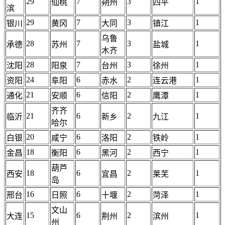
29
7
3
1
仙桃
朔州
四平
滨
29
7
3
1
银川
黄冈
大同
镇江
乌鲁
28
7
3
1
承德
苏州
盐城
木齐
28
7
3
1
沈阳
阳泉
台州
徐州
24
6
2
1
资阳
阜阳
赤水
连云港
21
6
2
1
通化
安顺
信阳
鹰潭
齐齐
21
6
2
1
临沂
新乡
九江
哈尔
20
6
2
1
白银
咸宁
洛阳
铁岭
18
6
2
1
金昌
衡阳
黑河
西宁
葫芦
18
6
2
1
西安
宜昌
莱芜
岛
16
6
2
1
邢台
日照
十堰
菏泽
文山
15
6
2
1
大连
荆州
滨州
州