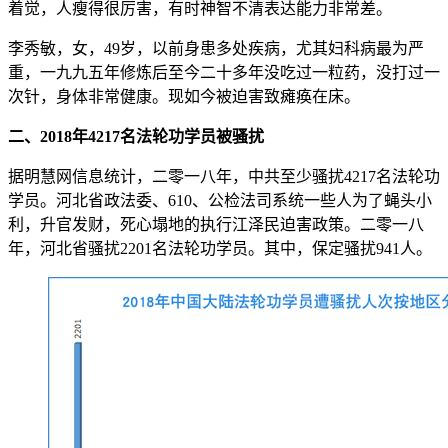
着觉，人瘦得很厉害，有时神智不清表达能力非常差。
李秀敏，女，49岁，以前身患多处疾病，尤其妇科病最为严
重，一九九五年修炼后至今二十多年没吃过一粒药，没打过一
次针，身体非常健康。现如今被迫害致瘫痪在床。
二、2018年4217名法轮功学员被骚扰
据明慧网信息统计，二零一八年，中共至少骚扰4217名法轮功
学员。河北省政法委、610、公检法司系统一些人为了蝇头小
利，升官发财，死心塌地的执行江泽民迫害政策。二零一八
年，河北省骚扰2201名法轮功学员。其中，保定骚扰941人。