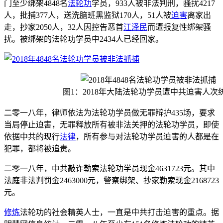
门至少绑架4848名
法轮功
学员，933人被非法判刑，骚扰4217
人，批捕377人，送洗脑班黑监狱170人，51人被
迫害
离家出
走，抄家2050人，32人因控告恶首
江泽民
而遭报复性绑架骚
扰。被绑架的法轮功学员中2434人已经回家。
图1：2018年大陆法轮功学员遭中共迫害人次
二零一八年，律师依法为法轮功学员做无罪辩护435场，要求
当局停止迫害，无罪释放所有被非法关押的法轮功学员，即使
依据中共的现行
法律
，所有参与对法轮功学员迫害的人都是在
犯罪，都将被追责。
二零一八年，中共敲诈勒索法轮功学员现金4631723元。其中
法庭非法判罚金2463000元，警察绑架、抄家勒索现金2168723
元。
修炼
法轮功的社会精英人士，一直是中共打击迫害的重点。据