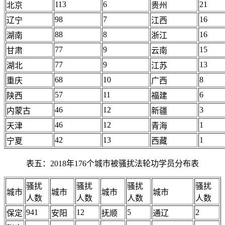
113
6
21
北京
贵州
98
7
16
辽宁
江西
88
8
16
湖南
浙江
77
9
15
甘肃
云南
77
9
13
湖北
江苏
68
10
8
重庆
广西
57
11
6
陕西
福建
46
12
3
内蒙古
新疆
46
12
1
天津
青海
42
13
1
宁夏
西藏
表五：2018年176个城市被骚扰法轮功学员分布表
骚扰
骚扰
骚扰
骚扰
城市
城市
城市
城市
人数
人数
人数
人数
941
12
5
2
保定
安阳
抚顺
通辽