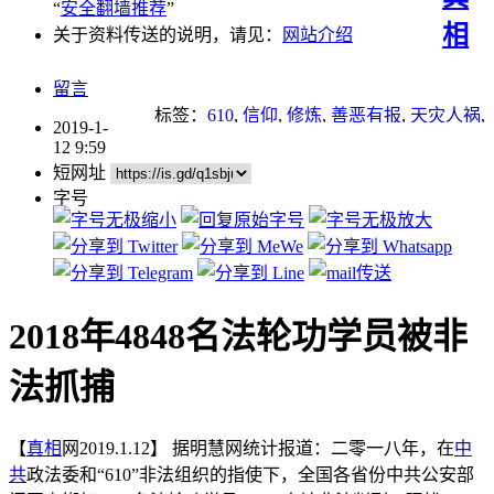
“
安全翻墙推荐
”
相
关于资料传送的说明，请见：
网站介绍
留言
标签：
610
,
信仰
,
修炼
,
善恶有报
,
天灾人祸
,
2019-1-
报应
,
新疆
,
新疆棉
,
迫害
,
迫害法轮功
,
酷刑
,
12 9:59
重点推荐
短网址
字号
2018年4848名法轮功学员被非
法抓捕
【
真相
网2019.1.12】 据明慧网统计报道：二零一八年，在
中
共
政法委和“610”非法组织的指使下，全国各省份中共公安部