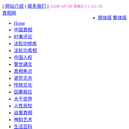
||
网站介绍
||
联系我们
||
21:43:37
2026年 8月 9日 星期日
真相网
简体版
繁体版
Home
中国真相
时事评论
法轮功修炼
法轮功真相
中国人权
警世通言
真相焦点
退党灭共
传统文化
因果报应
大千世界
人性良知
迫害真相
神韵艺术
生活百科