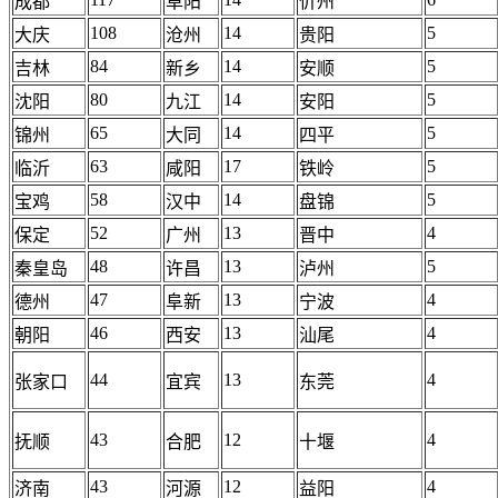
成都
阜阳
忻州
108
14
5
大庆
沧州
贵阳
84
14
5
吉林
新乡
安顺
80
14
5
沈阳
九江
安阳
65
14
5
锦州
大同
四平
63
17
5
临沂
咸阳
铁岭
58
14
5
宝鸡
汉中
盘锦
52
13
4
保定
广州
晋中
48
13
5
秦皇岛
许昌
泸州
47
13
4
德州
阜新
宁波
46
13
4
朝阳
西安
汕尾
44
13
4
张家口
宜宾
东莞
43
12
4
抚顺
合肥
十堰
43
12
4
济南
河源
益阳