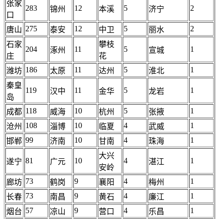
张家
283
12
5
2
锦州
本溪
济宁
口
275
12
5
2
唐山
泰安
中卫
丽水
石家
攀枝
204
11
5
1
涿州
宣城
庄
花
186
11
5
1
潍坊
太原
达州
淮北
秦皇
119
11
5
1
汉中
金华
龙岩
岛
118
10
5
1
成都
威海
杭州
张掖
108
10
4
1
沧州
淄博
临夏
武威
99
10
4
1
邯郸
济南
甘南
珠海
大兴
81
10
4
1
遂宁
广元
湛江
安岭
73
9
4
1
廊坊
鹤岗
襄阳
梅州
73
9
4
1
长春
南昌
黄石
廉江
57
9
4
1
烟台
凉山
营口
乐昌