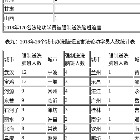
1
甘肃
1
山西
2018年170名法轮功学员被强制送洗脑班迫害
表九：2018年26个城市办洗脑班迫害法轮功学员人数统计表
强制送洗
强制送洗
强制送洗
城市
城市
城市
城
脑班人数
脑班人数
脑班人数
12
4
1
武汉
宁波
兰州
黄
12
3
1
宝鸡
十堰
乐昌
邵
9
4
1
河源
常州
湛江
永
9
3
1
东营
临沂
广州
岳
9
3
1
石河子
潍坊
桂林
吉
9
2
1
丽水
许昌
南宁
通
8
2
1
北海
常德
钦州
南
8
2
1
阜康
湘潭
廊坊
无