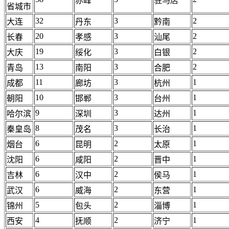
赤峰
驻马店
省城市
32
3
2
大连
丹东
黔南
20
3
2
长春
孝感
汕尾
19
3
2
大庆
绥化
白银
13
3
2
青岛
南阳
合肥
11
3
1
成都
廊坊
杭州
10
3
1
朝阳
邯郸
台州
9
3
1
哈尔滨
深圳
达州
8
3
1
秦皇岛
茂名
长治
6
2
1
烟台
昆明
太原
6
2
1
沈阳
咸阳
晋中
6
2
1
吉林
汉中
侯马
6
2
1
武汉
威海
东营
5
2
1
锦州
包头
淄博
4
2
1
西安
抚顺
济宁