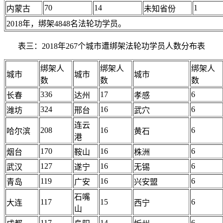
70
14
1
内蒙古
未知省份
2018年，绑架4848名法轮功学员。
表三：2018年267个城市遭绑架法轮功学员人数分布表
绑架人
绑架人
绑架人
城市
城市
城市
数
数
数
336
17
6
长春
达州
孝感
324
16
6
潍坊
邢台
武穴
连云
208
16
6
哈尔滨
黄石
港
170
16
6
烟台
鞍山
株洲
127
16
6
武汉
遂宁
无锡
119
16
6
青岛
广安
兴安盟
石嘴
117
15
6
大连
西宁
山
117
14
6