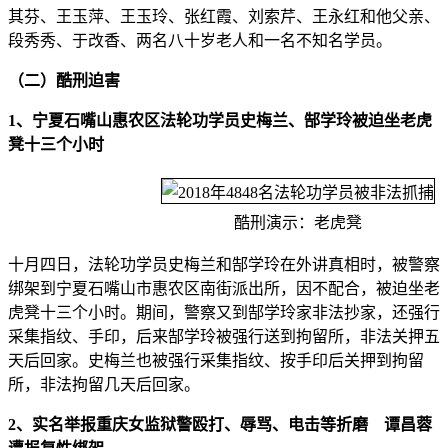
其芬、王玉萍、王玉玲、张红霞、刘索芹、王永红和他父亲、
段秀秀、于改香、两名八十岁老人和一名不知名学员。
（二）酷刑迫害
1、宁夏石嘴山惠农区法轮功学员史梅兰、郜学玲被迫坐老虎
凳十三个小时
酷刑演示：老虎凳
十月四日，法轮功学员史梅兰和郜学玲在外讲真相时，被警察
绑架到宁夏石嘴山市惠农区南街派出所，因不配合，被迫坐老
虎凳十三个小时。期间，警察又到郜学玲家非法抄家，还强行
采集指纹、手印，后来郜学玲被强行送到拘留所，非法关押五
天后回家。史梅兰也被强行采集指纹、按手印后关押到拘留
所，非法拘留几天后回家。
2、实名举报重庆女监狱警殴打、辱骂、电击等折磨 谭昌蓉