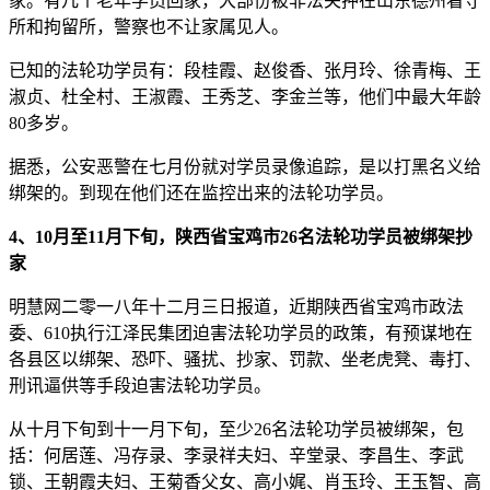
家。有几个老年学员回家，大部份被非法关押在山东德州看守
所和拘留所，警察也不让家属见人。
已知的法轮功学员有：段桂霞、赵俊香、张月玲、徐青梅、王
淑贞、杜全村、王淑霞、王秀芝、李金兰等，他们中最大年龄
80多岁。
据悉，公安恶警在七月份就对学员录像追踪，是以打黑名义给
绑架的。到现在他们还在监控出来的法轮功学员。
4、10月至11月下旬，陕西省宝鸡市26名法轮功学员被绑架抄
家
明慧网二零一八年十二月三日报道，近期陕西省宝鸡市政法
委、610执行江泽民集团迫害法轮功学员的政策，有预谋地在
各县区以绑架、恐吓、骚扰、抄家、罚款、坐老虎凳、毒打、
刑讯逼供等手段迫害法轮功学员。
从十月下旬到十一月下旬，至少26名法轮功学员被绑架，包
括：何居莲、冯存录、李录祥夫妇、辛堂录、李昌生、李武
锁、王朝霞夫妇、王菊香父女、高小娓、肖玉玲、王玉智、高