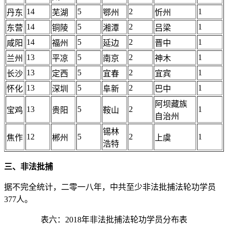
14
5
2
1
丹东
芜湖
鄂州
忻州
14
5
2
1
东营
铜陵
湘潭
吕梁
14
5
2
1
咸阳
福州
延边
晋中
13
5
2
1
兰州
平凉
南京
神木
13
5
2
1
长沙
定西
宜春
宜宾
13
5
2
1
怀化
深圳
阜新
巴中
阿坝藏族
13
5
2
1
宝鸡
贵阳
鞍山
自治州
锡林
12
5
2
1
焦作
郴州
上虞
浩特
三、非法批捕
据不完全统计，二零一八年，中共至少非法批捕法轮功学员
377人。
表六：2018年非法批捕法轮功学员分布表