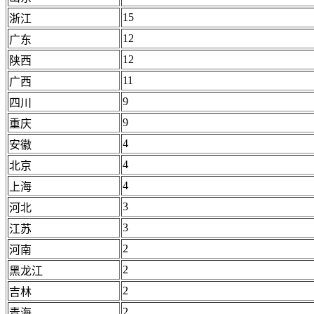
15
浙江
12
广东
12
陕西
11
广西
9
四川
9
重庆
4
安徽
4
北京
4
上海
3
河北
3
江苏
2
河南
2
黑龙江
2
吉林
2
青海