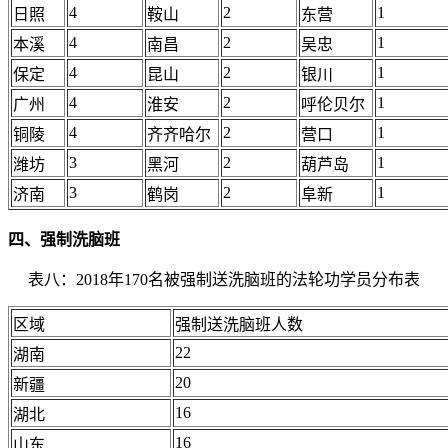
4
2
1
日照
鞍山
东营
4
2
1
本溪
南昌
吴忠
4
2
1
保定
昆山
银川
4
2
1
广州
淮安
呼伦贝尔
4
2
1
铜陵
齐齐哈尔
营口
3
2
1
潍坊
黑河
葫芦岛
3
2
1
济南
鹤岗
阜新
四、强制洗脑班
表八：2018年170名被强制送洗脑班的法轮功学员分布表
区域
强制送洗脑班人数
22
湖南
20
新疆
16
湖北
16
山东