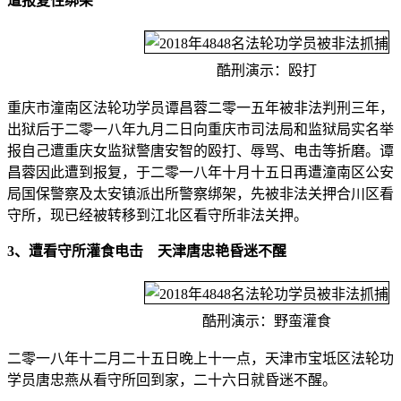
遭报复性绑架
酷刑演示：殴打
重庆市潼南区法轮功学员谭昌蓉二零一五年被非法判刑三年，
出狱后于二零一八年九月二日向重庆市司法局和监狱局实名举
报自己遭重庆女监狱警唐安智的殴打、辱骂、电击等折磨。谭
昌蓉因此遭到报复，于二零一八年十月十五日再遭潼南区公安
局国保警察及太安镇派出所警察绑架，先被非法关押合川区看
守所，现已经被转移到江北区看守所非法关押。
3、遭看守所灌食电击 天津唐忠艳昏迷不醒
酷刑演示：野蛮灌食
二零一八年十二月二十五日晚上十一点，天津市宝坻区法轮功
学员唐忠燕从看守所回到家，二十六日就昏迷不醒。