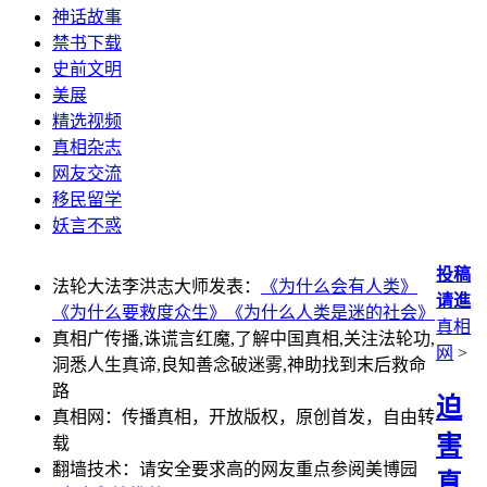
神话故事
禁书下载
史前文明
美展
精选视频
真相杂志
网友交流
移民留学
妖言不惑
投稿
法轮大法李洪志大师发表：
《为什么会有人类》
请進
《为什么要救度众生》
《为什么人类是迷的社会》
真相
真相广传播,诛谎言红魔,了解中国真相,关注法轮功,
网
>
洞悉人生真谛,良知善念破迷雾,神助找到末后救命
路
迫
真相网：传播真相，开放版权，原创首发，自由转
害
载
翻墙技术：请安全要求高的网友重点参阅美博园
真