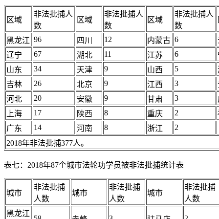
非法批捕人
非法批捕人
非法批捕人
区域
区域
区域
数
数
数
96
12
6
黑龙江
四川
内蒙古
67
11
6
辽宁
湖北
江苏
34
9
5
山东
天津
山西
26
9
3
吉林
北京
江西
20
9
3
河北
安徽
甘肃
17
8
2
上海
陕西
重庆
14
8
2
广东
河南
浙江
2018年非法批捕377人。
表七：2018年87个城市法轮功学员被非法批捕统计表
非法批捕
非法批捕
非法批捕
城市
城市
城市
人数
人数
人数
黑龙江
58
3
2