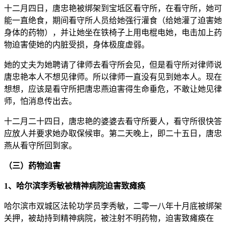
十二月四日，唐忠艳被绑架到宝坻区看守所，在看守所，她可
能一直绝食，期间看守所人员给她强行灌食（给她灌了迫害她
身体的药物），并让她坐在铁椅子上用电棍电她，电击加上药
物迫害使她的内脏受损，身体极度虚弱。
她的丈夫为她聘请了律师去看守所会见，但是看守所对律师说
唐忠艳本人不想见律师。所以律师一直没有见到她本人。现在
想想，应该是看守所把唐忠燕迫害得生命垂危，不敢让她见律
师，怕消息传出去。
十二月二十四日，唐忠艳的婆婆去看守所要人，看守所很快答
应放人并要求她办取保候审。第二天晚上，即二十五日，唐忠
燕从看守所回到家。
（三）药物迫害
1、哈尔滨李秀敏被精神病院迫害致瘫痪
哈尔滨市双城区法轮功学员李秀敏，二零一八年十月底被绑架
关押，被劫持到精神病院，被注射不明药物，迫害致瘫痪在