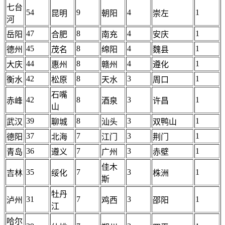
七台
54
9
4
1
昆明
朝阳
崇左
河
47
8
4
1
岳阳
合肥
南充
安庆
45
8
4
1
德州
茂名
绵阳
魏县
44
8
4
1
大庆
惠州
赣州
遵化
42
8
3
1
衡水
松原
天水
周口
石嘴
42
8
3
1
赤峰
酒泉
许昌
山
39
8
3
1
武汉
聊城
汕头
双鸭山
37
7
3
1
德阳
北海
江门
荆门
36
7
3
1
青岛
遵义
广州
赤壁
佳木
35
7
3
1
吉林
绥化
株洲
斯
牡丹
31
7
3
1
泸州
鸡西
邵阳
江
哈尔