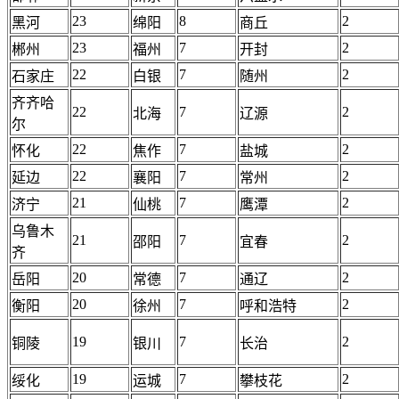
23
8
2
黑河
绵阳
商丘
23
7
2
郴州
福州
开封
22
7
2
石家庄
白银
随州
齐齐哈
22
7
2
北海
辽源
尔
22
7
2
怀化
焦作
盐城
22
7
2
延边
襄阳
常州
21
7
2
济宁
仙桃
鹰潭
乌鲁木
21
7
2
邵阳
宜春
齐
20
7
2
岳阳
常德
通辽
20
7
2
衡阳
徐州
呼和浩特
19
7
2
铜陵
银川
长治
19
7
2
绥化
运城
攀枝花