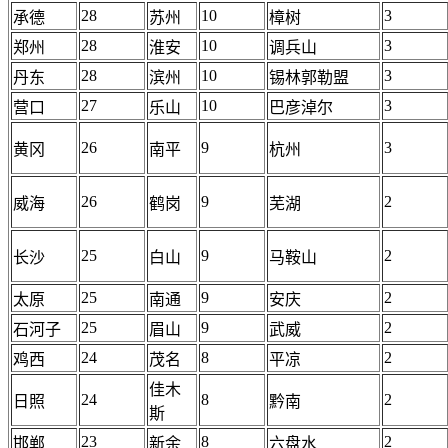
28
10
3
承德
苏州
樟树
28
10
3
郑州
淮安
调兵山
28
10
3
丹东
滨州
锡林郭勒盟
27
10
3
营口
乐山
巴彦淖尔
26
9
3
黄冈
南平
杭州
26
9
2
威海
鹤岗
芜湖
25
9
2
长沙
白山
马鞍山
25
9
2
太原
南通
安庆
25
9
2
石河子
眉山
武威
24
8
2
鸡西
茂名
平凉
佳木
24
8
2
日照
黔南
斯
23
8
2
邯郸
新余
六盘水