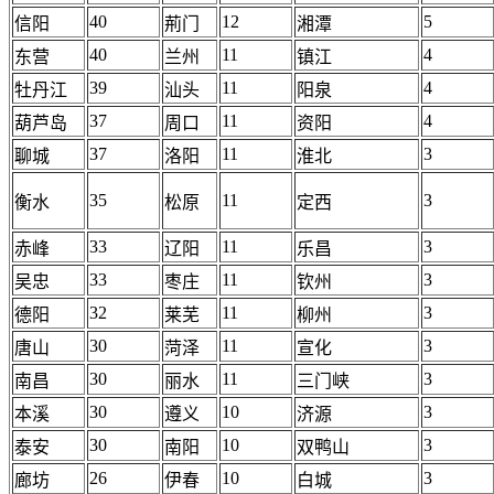
40
12
5
信阳
荊门
湘潭
40
11
4
东营
兰州
镇江
39
11
4
牡丹江
汕头
阳泉
37
11
4
葫芦岛
周口
资阳
37
11
3
聊城
洛阳
淮北
35
11
3
衡水
松原
定西
33
11
3
赤峰
辽阳
乐昌
33
11
3
吴忠
枣庄
钦州
32
11
3
德阳
莱芜
柳州
30
11
3
唐山
菏泽
宣化
30
11
3
南昌
丽水
三门峡
30
10
3
本溪
遵义
济源
30
10
3
泰安
南阳
双鸭山
26
10
3
廊坊
伊春
白城