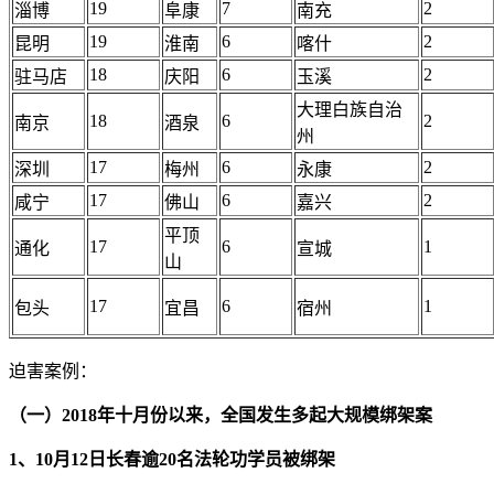
19
7
2
淄博
阜康
南充
19
6
2
昆明
淮南
喀什
18
6
2
驻马店
庆阳
玉溪
大理白族自治
18
6
2
南京
酒泉
州
17
6
2
深圳
梅州
永康
17
6
2
咸宁
佛山
嘉兴
平顶
17
6
1
通化
宣城
山
17
6
1
包头
宜昌
宿州
迫害案例：
（一）2018年十月份以来，全国发生多起大规模绑架案
1、10月12日长春逾20名法轮功学员被绑架