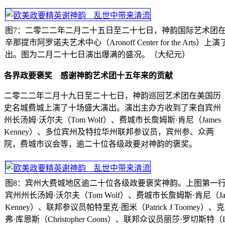
图7：二零二二年二月二十五日至二十七日，神韵国际艺术团
辛那提市阿罗诺夫艺术中心（Aronoff Center for the Arts）
出。图为二月二十七日演出爆满的盛况。（大纪元）
各界政要褒奖 感谢神韵艺术团十五年来的贡献
二零二二年二月十九日至二十七日，神韵巡回艺术团在美国历
史名城费城上演了十场盛大演出。演出主办方收到了来自宾州
州长汤姆·沃尔夫（Tom Wolf）、费城市长詹姆斯·肯尼（James
Kenney）、多位宾州及特拉华州联邦参议员，宾州参、众两
院，费城市议会等，逾二十位各级政要对神韵的褒奖。
图8：宾州大费城地区逾二十位各级政要褒奖神韵。上图第一
宾州州长汤姆·沃尔夫（Tom Wolf）、费城市长詹姆斯·肯尼（Ja
Kenney）、联邦参议员帕特里克·图米（Patrick J Toomey）
弗·库恩斯（Christopher Coons）、联邦众议员丽莎·罗切斯特（L