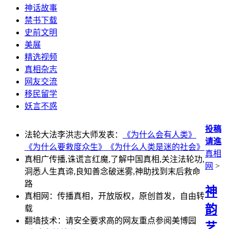
神话故事
禁书下载
史前文明
美展
精选视频
真相杂志
网友交流
移民留学
妖言不惑
投稿
法轮大法李洪志大师发表：
《为什么会有人类》
请進
《为什么要救度众生》
《为什么人类是迷的社会》
真相
真相广传播,诛谎言红魔,了解中国真相,关注法轮功,
网
>
洞悉人生真谛,良知善念破迷雾,神助找到末后救命
路
神
真相网：传播真相，开放版权，原创首发，自由转
韵
载
翻墙技术：请安全要求高的网友重点参阅美博园
艺