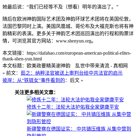
她最后说：“我们已经等不及（想看）明年的演出了。”
随后在欧洲神韵国际艺术团及神韵环球艺术团将在英国伦敦，
法国巴黎同时上演。美国凤凰城、哥伦布及大福克斯也将有神
韵精彩的表演。更多关于神韵艺术团巡回演出的行程和购票详
情，可浏览其官方网站：www.shenyun.org。
本文链接：https://dafahao.com/european-american-political-elites-
thank-shen-yun.html
本文标题：欧美政要精英谢神韵 乱世中带来清流 - 真相网
« 前文：
茹之：纳粹法官被送上审判台给中共法官的启示
彼岸：从“铁链女”事件看到的
：后文 »
关注更多相关文章：
修炼十二年：法轮大法护佑我全家健康平安
新疆警察在德国证实： 中共镇压维族 从集中营到