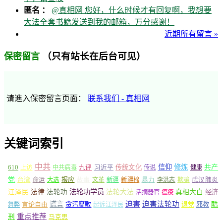
匿名 ：
@真相网 您好，什么时候才有回复啊，我想要
大法全套书籍发送到我的邮箱，万分感谢！
近期所有留言 »
（只有站长在后台可见）
保密留言
请進入保密留言页面：
联系我们 - 真相网
关键词索引
中共
信仰
修炼
610
传统文化
共产
上访
中共病毒
九评
习近平
传说
健康
党
报应
台湾
命运
大选
故事
文革
新疆
新疆棉
暴力
李洪志
欺骗
武汉肺炎
法轮功学员
江泽民
法律
法轮功
法轮大法
真相大白
经济
活摘器官
瘟疫
谎言
迫害
迫害法轮功
言论自由
贪污腐败
退党
邪教
酷
舞弊
起诉江泽民
重点推荐
刑
马克思