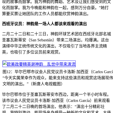
现的故事而鼓掌。我为神韵的舞蹈、艺术及让我们感受到的文
化而鼓掌。我为今晚能和神韵在一起，感到万分自豪。”她打
算要买票让她团队的工作人员都能欣赏神韵演出。
西班牙议员：神韵是一场人人都该来观看的演出
二月二十二日和二十三日，神韵环球艺术团在西班牙北部名城
圣塞瓦斯蒂安（San Sebastián）带来二场演出，均爆满。这台
演绎中华正统传统文化的演出，不仅吸引了当地各界主流精
英，也吸引了多位议员前来观赏。
图12：毕尔巴鄂市议会人民党议员卡洛斯·加西亚（Carlos Garc
“今天实属荣幸作为观众，能来支持这些演员和观赏这场展现
文明的演出。”（新唐人电视截图）
毕尔巴鄂市位于圣塞瓦斯蒂安市西边，距离一个半小时车程。
该市议会人民党议员卡洛斯·加西亚（Carlos García）前来观看
了二月二十二日晚的首场演出，他表示：“演出十分精彩壮
观，我特别激动，能现场亲身感受一种新的文化和艺术，太值