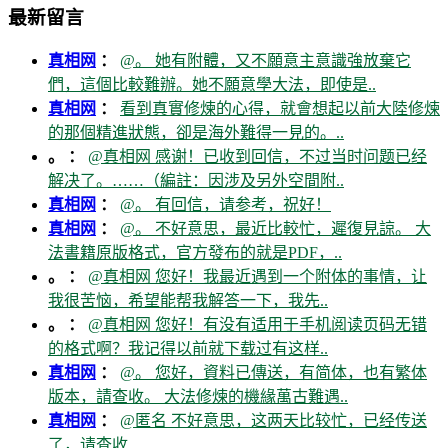
最新留言
真相网
：
@。 她有附體，又不願意主意識強放棄它
們，這個比較難辦。她不願意學大法，即使是..
真相网
：
看到真實修煉的心得，就會想起以前大陸修煉
的那個精進狀態，卻是海外難得一見的。..
。 ：
@真相网 感谢！已收到回信，不过当时问题已经
解决了。……（編註：因涉及另外空間附..
真相网
：
@。 有回信，请参考，祝好！
真相网
：
@。 不好意思，最近比較忙，遲復見諒。 大
法書籍原版格式，官方發布的就是PDF，..
。 ：
@真相网 您好！我最近遇到一个附体的事情，让
我很苦恼，希望能帮我解答一下，我先..
。 ：
@真相网 您好！有没有适用于手机阅读页码无错
的格式啊？我记得以前就下载过有这样..
真相网
：
@。 您好，資料已傳送，有简体，也有繁体
版本，請查收。 大法修煉的機緣萬古難遇..
真相网
：
@匿名 不好意思，这两天比较忙，已经传送
了，请查收