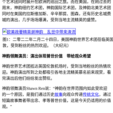
个艺术团同时展开在欧洲的巡回之旅。而在美国，在刚过去的
周末，神韵纽约艺术团，神韵国际艺术团，及神韵北美艺术团
同时在美国的拉斯维加斯、辛辛那提、图森，还有历史名城费
城的演出，几乎场场爆满，受到当地主流精英的盛赞。
图1：二零二二年二月二十四日，美国神韵世界艺术团莅临英
敦，受到粉丝的热烈欢迎。（大纪元）
神韵领舞演员：演出体现普世价值 带给观众希望
神韵世界艺术团抵达英国伦敦机场时，受到当地粉丝的热情欢
迎。神韵演出所到之处都吸引各地主流精英慕名前来观赏，看
完演出后他们纷纷发出赞叹。
神韵领舞演员Shawn Ren说：“神韵在世界范围内如此受欢迎
的一个原因，是我们通过历史
故事
向观众传递
传统文化
，通过
短篇故事舞者带出忠、孝等普世价值，这是今天仍适用的价值
观。”