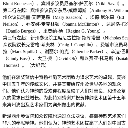
Blunt Rochester）、宾州参议员尼基尔·萨瓦尔（Nikil Saval）。
第二行左起：宾州参议员安东尼·威廉姆斯（Anthony H. Willia
州众议员玛丽·艾萨克森（Mary Isaacson）、埃德·尼尔森（Ed
Neilson）、乔安娜·麦克林顿（Joanna McClinton）、达尼洛·
（Danilo Burgos）、里贾纳·杨（Regina G. Young）。
第三行左起：新州参议院主席尼古拉斯·斯库塔里（Nicholas Scut
众议院议长克雷格·考夫林（Craig J. Coughlin）、费城市议员
拉（Mark Squilla）、谢丽尔·帕克（Cherelle Parker）、辛迪·巴
（Cindy Bass）、大卫·奥（David Oh）和以赛亚·托马斯（Isaia
Thomas）。（大纪元）
他们在褒奖贺信中赞扬神韵艺术团致力追求艺术的卓越，复兴
中国五千年的传统文化，并将其带给宾州及世界各地的观众
们。他们认为神韵的受欢迎程度反映了人们对善良、和谐及复
兴的需求日益增长。为此特别感谢并祝贺神韵艺术团第十五年
来宾州演出及艺术家们为宾州做出的贡献。
新泽西州参议院和众议院也通过立法决议，感谢神韵艺术家们
非凡的奉献精神。他们认为：神韵艺术团提高了人们对中国古