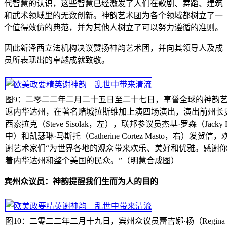
代智慧的认识，这些智慧已经激发了人们在歌剧、舞蹈、建筑
和武术领域里的无数创新。神韵艺术团为各个领域都树立了一
个值得效仿的典范，并为其他人树立了可以努力遵循的准则。
因此新泽西立法机构决议赞扬神韵艺术团，并向其领导人及成
员所表现出的卓越成就致敬。
图9：二零二二年二月二十五日至二十七日，享誉全球的神韵
返内华达州，在著名赌城拉斯维加上演四场演出，演出前州长
西索拉克（Steve Sisolak，左），联邦参议员杰基·罗森（Jacky R
中）和凯瑟琳·马斯托（Catherine Cortez Masto，右）发贺信
谢艺术家们“为世界各地的观众带来欢乐、美好和优雅。感谢
着内华达州和整个美国的民众。”（明慧合成图）
宾州众议员：神韵提醒我们生而为人的目的
图10：二零二二年二月十九日，宾州众议员蕾吉娜·杨（Regina 