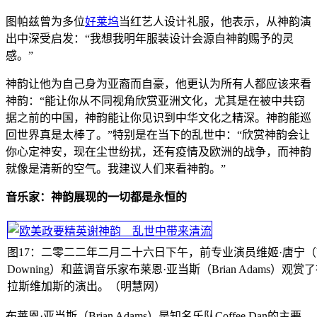
图帕兹曾为多位
好莱坞
当红艺人设计礼服，他表示，从神韵演
出中深受启发：“我想我明年服装设计会源自神韵赐予的灵
感。”
神韵让他为自己身为亚裔而自豪，他更认为所有人都应该来看
神韵：“能让你从不同视角欣赏亚洲文化，尤其是在被中共窃
据之前的中国，神韵能让你见识到中华文化之精深。神韵能巡
回世界真是太棒了。”特别是在当下的乱世中：“欣赏神韵会让
你心定神安，现在尘世纷扰，还有疫情及欧洲的战争，而神韵
就像是清新的空气。我建议人们来看神韵。”
音乐家：神韵展现的一切都是永恒的
图17：二零二二年二月二十六日下午，前专业演员维姬·唐宁（Vi
Downing）和蓝调音乐家布莱恩·亚当斯（Brian Adams）观赏
拉斯维加斯的演出。（明慧网）
布莱恩·亚当斯（Brian Adams）是知名乐队Coffee Dan的主要