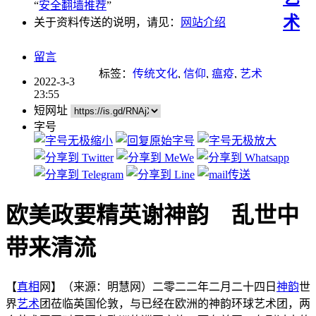
“
安全翻墙推荐
”
术
关于资料传送的说明，请见：
网站介绍
留言
标签：
传统文化
,
信仰
,
瘟疫
,
艺术
2022-3-3
23:55
短网址
字号
欧美政要精英谢神韵 乱世中
带来清流
【
真相
网】（来源：明慧网）二零二二年二月二十四日
神韵
世
界
艺术
团莅临英国伦敦，与已经在欧洲的神韵环球艺术团，两