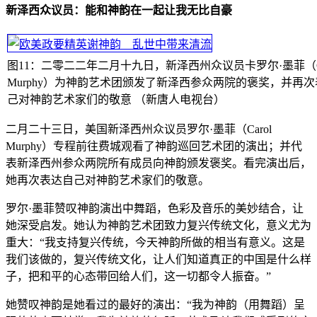
新泽西众议员：能和神韵在一起让我无比自豪
图11：二零二二年二月十九日，新泽西州众议员卡罗尔·墨菲（Ca
Murphy）为神韵艺术团颁发了新泽西参众两院的褒奖，并再
己对神韵艺术家们的敬意 （新唐人电视台）
二月二十三日，美国新泽西州众议员罗尔·墨菲（Carol
Murphy）专程前往费城观看了神韵巡回艺术团的演出；并代
表新泽西州参众两院所有成员向神韵颁发褒奖。看完演出后，
她再次表达自己对神韵艺术家们的敬意。
罗尔·墨菲赞叹神韵演出中舞蹈，色彩及音乐的美妙结合，让
她深受启发。她认为神韵艺术团致力复兴传统文化，意义尤为
重大：“我支持复兴传统，今天神韵所做的相当有意义。这是
我们该做的，复兴传统文化，让人们知道真正的中国是什么样
子，把和平的心态带回给人们，这一切都令人振奋。”
她赞叹神韵是她看过的最好的演出：“我为神韵（用舞蹈）呈