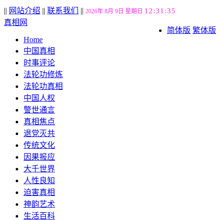
||
网站介绍
||
联系我们
||
12:31:36
2026年 8月 9日 星期日
真相网
简体版
繁体版
Home
中国真相
时事评论
法轮功修炼
法轮功真相
中国人权
警世通言
真相焦点
退党灭共
传统文化
因果报应
大千世界
人性良知
迫害真相
神韵艺术
生活百科