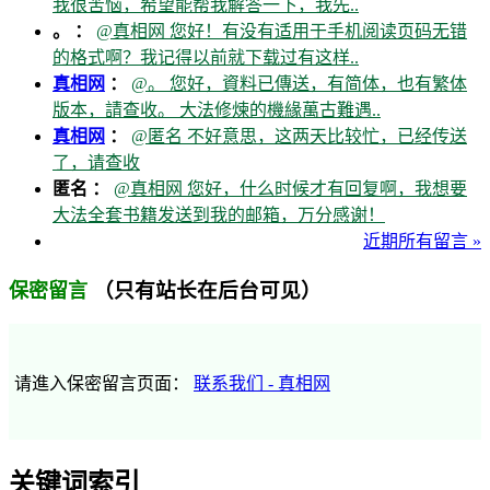
我很苦恼，希望能帮我解答一下，我先..
。 ：
@真相网 您好！有没有适用于手机阅读页码无错
的格式啊？我记得以前就下载过有这样..
真相网
：
@。 您好，資料已傳送，有简体，也有繁体
版本，請查收。 大法修煉的機緣萬古難遇..
真相网
：
@匿名 不好意思，这两天比较忙，已经传送
了，请查收
匿名 ：
@真相网 您好，什么时候才有回复啊，我想要
大法全套书籍发送到我的邮箱，万分感谢！
近期所有留言 »
（只有站长在后台可见）
保密留言
请進入保密留言页面：
联系我们 - 真相网
关键词索引