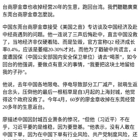
台商廖金章也收掉经营20年的生意，跑回台湾。我們聽聽廣東
东莞台商廖金章怎麼說。
中国东莞台商廖金章接受《美国之音》专访谈及中国经济及赴
中经商遇到的问题。他一连说了三声后悔赴中，直言中国没救
了，当地经济非仅硬着陆、而是坠毁，官方宣称Q2 经济成长
率0.4%，应该是萎缩20-30%才对。而他为了戳破中共谎言，4
度遭国保（中国公安部国内安全保卫单位）请去“喝茶”，如今
回台的他强调，要做点有意义的事情，“我要把这块土地留给
我的子孙”。
他说，去年中国各地限电、停电导致部分工厂减产，就萌生返
台念头，压倒他的最后一根稻草是自3月起的上海封城，他觉
得这个政府没救了。今年4月，60岁的廖金章收掉在东莞经营
20多年的生意返台。
廖描述中国因封城百业萧条的惨况，“但他（习近平）不在
乎，习近平要的是维稳，因为要登基。”他表示，没有人敢在
中国下单，因为在中国下单有行业风险、共产党制度风险，还