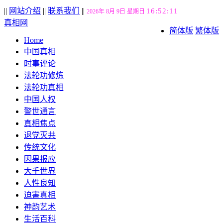
||
网站介绍
||
联系我们
||
16:52:12
2026年 8月 9日 星期日
真相网
简体版
繁体版
Home
中国真相
时事评论
法轮功修炼
法轮功真相
中国人权
警世通言
真相焦点
退党灭共
传统文化
因果报应
大千世界
人性良知
迫害真相
神韵艺术
生活百科