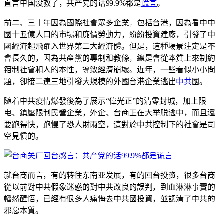
直言中国没救了，共产党的话99.9%都是
谎言
。
前二、三十年因為國際社會眾多企業，包括台港，因為看中中
國十五億人口的市場和廉價勞動力，紛紛投資建廠，引發了中
國經濟起飛躍入世界第二大經濟體。但是，這種場景注定是不
會長久的，因為共產黨的專制和教條，總是會從本質上來制約
箝制社會和人的本性，導致經濟崩壞。近年，一些看似小小問
題，卻接二連三地引發大規模的外國台港企業逃出
中共
國。
随着中共疫情爆發後為了展示“偉光正”的清零封城，加上限
电、鎮壓限制民營企業，外企、台商正在大举脱逃中，而且還
要跑得快，跑慢了恐人財兩空，這對於中共控制下的社會是司
空見慣的。
就台商而言，有的转往东南亚发展，有的回台投资，很多台商
從以前對中共假象迷惑的對中共改良的誤判，到血淋淋事實的
幡然醒悟，已經有很多人痛悔去中共國投資，並認清了中共的
邪惡本質。