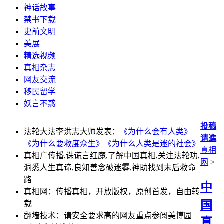
神话故事
禁书下载
史前文明
美展
精选视频
真相杂志
网友交流
移民留学
妖言不惑
投稿
法轮大法李洪志大师发表：
《为什么会有人类》
请進
《为什么要救度众生》
《为什么人类是迷的社会》
真相
真相广传播,诛谎言红魔,了解中国真相,关注法轮功,
网
>
洞悉人生真谛,良知善念破迷雾,神助找到末后救命
路
中
真相网：传播真相，开放版权，原创首发，自由转
国
载
翻墙技术：请安全要求高的网友重点参阅美博园
真