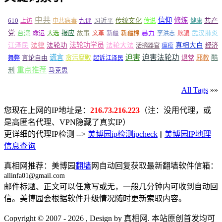
中共
信仰
修炼
610
传统文化
共产
上访
中共病毒
九评
习近平
传说
健康
党
报应
台湾
命运
大选
故事
文革
新疆
新疆棉
暴力
李洪志
欺骗
武汉肺炎
法轮功学员
江泽民
法律
法轮功
法轮大法
真相大白
经济
活摘器官
瘟疫
谎言
迫害
迫害法轮功
言论自由
贪污腐败
退党
邪教
酷
舞弊
起诉江泽民
重点推荐
刑
马克思
All Tags
»»
您现在上网的IP地址是：
216.73.216.223
（注：没用代理，或
是高匿名代理、VPN隐藏了真实IP）
更详细的代理IP检测 -->
美博园ip检测ipcheck
||
美博园IP地理
信息查询
真相网推荐：美博园
翻墙
网自动回复获取最新翻墙软件信箱：
allinfa01@gmail.com
邮件标题、正文可以任意写或无，一般几分钟内可收到自动回
信。美博园会根据软件升级情况随时更新索取内容。
Copyright © 2007 - 2026 , Design by 真相网. 本站原创首发均可