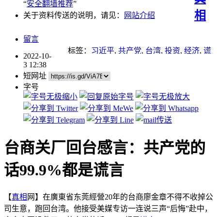
“
安全翻墙推荐
”
相
关于资料传送的说明，请见：
网站介绍
留言
标签：
习近平
,
共产党
,
台湾
,
投资
,
经济
,
谎
2022-10-
言
3 12:38
短网址
字号
台商关厂回台感言：共产党的
话99.9%都是谎言
【
真相
网】在廣東省东莞經營20年的台商廖金章不得不收掉公
司生意，跑回台湾。他接受美媒专访一连说三声“后悔”赴中，