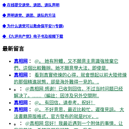
◆ 在线提交退党、退团、退队声明
◆ 声明退党、退团、退队的方法
◆ 为什么退党可以救命保平安?(专题)
◆ 《九评共产党》电子书及视频下载
最新留言
真相网
：
@。 她有附體，又不願意主意識強放棄它
們，這個比較難辦。她不願意學大法，即使是..
真相网
：
看到真實修煉的心得，就會想起以前大陸修煉
的那個精進狀態，卻是海外難得一見的。..
。 ：
@真相网 感谢！已收到回信，不过当时问题已经
解决了。……（編註：因涉及另外空間附..
真相网
：
@。 有回信，请参考，祝好！
真相网
：
@。 不好意思，最近比較忙，遲復見諒。 大
法書籍原版格式，官方發布的就是PDF，..
。 ：
@真相网 您好！我最近遇到一个附体的事情，让