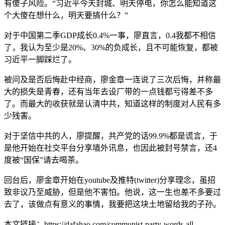
有傻子风险。“习近平今天封城、明天停电，你怎么能知道这
个大傻在想什么，明天要搞什么？”
对于中国第二季GDP成长0.4%一事，廖直言，0.4我都不相信
了，我认为至少是20%、30%的负成长，且不可能恢复，都被
习近平一脚踩烂了。
被问及是否后悔赴中经商，廖金章一连说了三次后悔，并称最
大的损失是青春，还有当年去设厂带的一点钱都亏得差不多
了。而最大的收获就是认清中共，知道这样的制度对人民有多
少残害。
对于坚信中共的人，廖提醒，共产党的话99.9%都是谎言，于
是他开始在社交平台分享墙外讯息，也因此被封号禁言，还4
度被“国保”请去喝茶。
回台后，廖金章开始在youtube及推特(twitter)分享理念，虽招
致非议乃至威胁，但是他不害怕。他说，这一生也差不多要过
去了，该做点有意义的事情，我要把这块土地留给我的子孙。
本文链接：https://dafahao.com/communist-party-words-all-