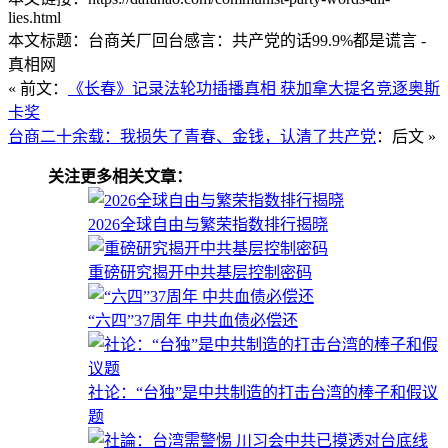
lies.html
本文标题：台商关厂回台感言：共产党的话99.9%都是谎言 -
真相网
« 前文：
《长春》记录法轮功插播真相 获加拿大提名竞逐奥斯
卡奖
台商二十余载：我损失了青春、金钱，认清了共产党
：后文 »
关注更多相关文章：
2026全球自由与繁荣指数排行揭晓
重磅研究揭开中共基层控制密码
“六四”37周年 中共血债必偿还
社论：“台独”是中共制造的打击台湾的棒子和假议
题