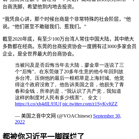
台商洗脚，希望他到内地去投资。
“我凭良心讲，那个时候台商是个非常特殊的社会阶层，”他
说。“他们甚至不敢碰我们、惹我们。”
截至2020年底，有至少100万台湾人常住中国大陆，其中绝大
多数都在经商。东莞的台商投资协会一度拥有过3000多家会员
企业，是全世界最大的台商协会。
当被问及是否后悔当年去大陆，廖金章一连说了三
个“后悔”。在东莞做了20多年生意的他今年回到故
乡台湾。压倒他的最后一根稻草是上海封城。他觉
得这个政府没救了。他告诉美国之音，他损失了青
春和金钱，所幸的是，“我认识了共产党，我知道
这样的制度对人民有多少残害”。 全文：
https://t.co/xh4dIL93Uf
pic.twitter.com/z1SyKvftZZ
— 美国之音中文网 (@VOAChinese)
September 30,
2022
都被你习近平一脚踩烂了