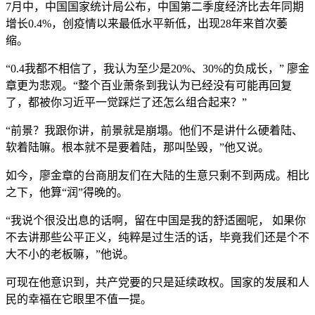
7月中，中国国家统计局公布，中国第二季度经济比去年同期
增长0.4%，创疫情以来最低水平新低，出现28年来首次萎
缩。
“0.4我都不相信了，我认为至少是20%、30%的负成长，” 廖金
章更为悲观。“整个百业萧条到我认为已经没有可能再回复
了，都被你习近平一觉踩烂了还怎么组合起来？”
“前景？我跟你讲，前景就是崩塌。他们不是讲什么硬着陆、
软着陆嘛。根本就不是要着陆，那叫坠毁，”他又说。
如今，廖金章的台商朋友们在大陆的生意只剩不到两成。相比
之下，他算“润”得晚的。
“我说个很没出息的话啊，留在中国是我的舒适圈呢， 如果你
不去讲那些公平正义，纯粹是过生活的话，毕竟我们还是个不
大不小的老板嘛，”他说。
可现在他意识到，共产党要的只是延续政权。国家的发展和人
民的幸福在它眼里不值一提。