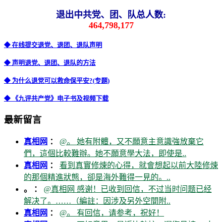
退出中共党、团、队总人数:
464,798,177
◆ 在线提交退党、退团、退队声明
◆ 声明退党、退团、退队的方法
◆ 为什么退党可以救命保平安?(专题)
◆ 《九评共产党》电子书及视频下载
最新留言
真相网
：
@。 她有附體，又不願意主意識強放棄它
們，這個比較難辦。她不願意學大法，即使是..
真相网
：
看到真實修煉的心得，就會想起以前大陸修煉
的那個精進狀態，卻是海外難得一見的。..
。 ：
@真相网 感谢！已收到回信，不过当时问题已经
解决了。……（編註：因涉及另外空間附..
真相网
：
@。 有回信，请参考，祝好！