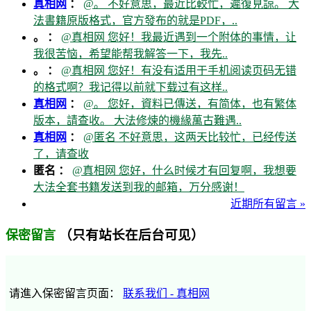
真相网
：
@。 不好意思，最近比較忙，遲復見諒。 大
法書籍原版格式，官方發布的就是PDF，..
。 ：
@真相网 您好！我最近遇到一个附体的事情，让
我很苦恼，希望能帮我解答一下，我先..
。 ：
@真相网 您好！有没有适用于手机阅读页码无错
的格式啊？我记得以前就下载过有这样..
真相网
：
@。 您好，資料已傳送，有简体，也有繁体
版本，請查收。 大法修煉的機緣萬古難遇..
真相网
：
@匿名 不好意思，这两天比较忙，已经传送
了，请查收
匿名 ：
@真相网 您好，什么时候才有回复啊，我想要
大法全套书籍发送到我的邮箱，万分感谢！
近期所有留言 »
（只有站长在后台可见）
保密留言
请進入保密留言页面：
联系我们 - 真相网