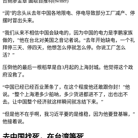
台商廖金章 圖取自推特(twitter)
“润”的念头从去年中国各地限电、停电导致部分工厂减产、停
摆时冒出头来。
“我们从来不相信中国会缺电的，因为中国的电力是李鹏家族
做的，”他在台北对美国之音记者说。“去年开始缺电，一个礼
拜停三天、停四天，他想怎么停就怎么停。你说工厂怎么
活？”
压倒他的最后一根稻草是自3月起的上海封城。他觉得这个政
府没救了。
“中国已经已经百业萧条了，在这个程度他还敢跟你封！”他
说。“整个上海港多少船呐，多少货进都进不了，出也出不
去。让中国整个经济就这样瞬间就冻结下来。”
“但是他不在乎啊，我习近平要的是维稳，因为他要登基嘛，”
他接着说。
去中国找死，在台湾等死