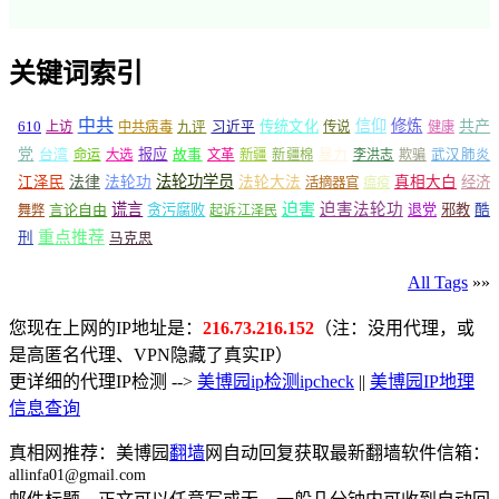
关键词索引
中共
信仰
修炼
610
传统文化
共产
上访
中共病毒
九评
习近平
传说
健康
党
报应
台湾
命运
大选
故事
文革
新疆
新疆棉
暴力
李洪志
欺骗
武汉肺炎
法轮功学员
江泽民
法律
法轮功
法轮大法
真相大白
经济
活摘器官
瘟疫
谎言
迫害
迫害法轮功
言论自由
贪污腐败
退党
邪教
酷
舞弊
起诉江泽民
重点推荐
刑
马克思
All Tags
»»
您现在上网的IP地址是：
216.73.216.152
（注：没用代理，或
是高匿名代理、VPN隐藏了真实IP）
更详细的代理IP检测 -->
美博园ip检测ipcheck
||
美博园IP地理
信息查询
真相网推荐：美博园
翻墙
网自动回复获取最新翻墙软件信箱：
allinfa01@gmail.com