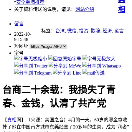
“
安全翻墙推荐
”
相
关于资料传送的说明，请见：
网站介绍
留言
标签：
台湾
,
微信
,
投资
,
欺骗
,
经济
,
谎言
2022-10-
9 15:48
短网址
字号
台商二十余载：我损失了青
春、金钱，认清了共产党
【
真相
网】（来源：美国之音）4月的一天，60岁的廖金章收
掉了他在中国南方城市东莞经营了20多年的生意，成为“润者”