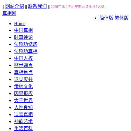
||
网站介绍
||
联系我们
||
20:44:04
2026年 8月 7日 星期五
真相网
简体版
繁体版
Home
中国真相
时事评论
法轮功修炼
法轮功真相
中国人权
警世通言
真相焦点
退党灭共
传统文化
因果报应
大千世界
人性良知
迫害真相
神韵艺术
生活百科