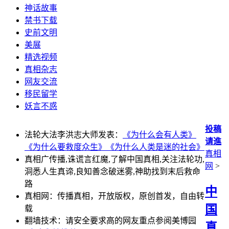
神话故事
禁书下载
史前文明
美展
精选视频
真相杂志
网友交流
移民留学
妖言不惑
投稿
法轮大法李洪志大师发表：
《为什么会有人类》
请進
《为什么要救度众生》
《为什么人类是迷的社会》
真相
真相广传播,诛谎言红魔,了解中国真相,关注法轮功,
网
>
洞悉人生真谛,良知善念破迷雾,神助找到末后救命
路
中
真相网：传播真相，开放版权，原创首发，自由转
国
载
翻墙技术：请安全要求高的网友重点参阅美博园
真